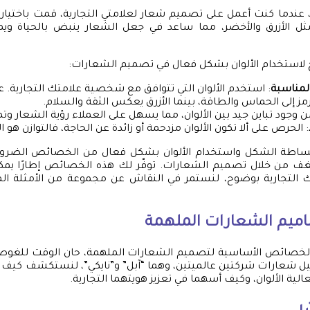
عندما كنت أعمل على تصميم شعار لعلامتي التجارية، قمت باختيار 
مثل الأزرق والأخضر، مما ساعد في جعل الشعار ينبض بالحياة ويمثل
لاستخدام الألوان بشكل فعال في تصميم الشعارات:
 المناسبة
: استخدم الألوان التي تتوافق مع شخصية علامتك التجارية. ع
يرمز إلى الحماس والطاقة، بينما الأزرق يعكس الثقة والسلام.
من وجود تباين جيد بين الألوان، مما يسهل على العملاء رؤية الشعار وتم
: الحرص على ألا تكون الألوان مزدحمة أو زائدة عن الحاجة، فالتوازن هو ا
 بساطة الشكل واستخدام الألوان بشكل فعال من الخصائص الضرو
لشغف من خلال تصميم الشعارات. توفّر لك هذه الخصائص إطارًا ي
التجارية بوضوح، لنستمر في النقاش عن مجموعة من الأمثلة الم
اميم الشعارات الملهمة
الخصائص الأساسية لتصميم الشعارات الملهمة، حان الوقت للغوص
حليل شعارات شركتين عالميتين، وهما “آبل” و”نايكي”، لنستكشف كي
ية الألوان، وكيف أسهما في تعزيز هويتهما التجارية.