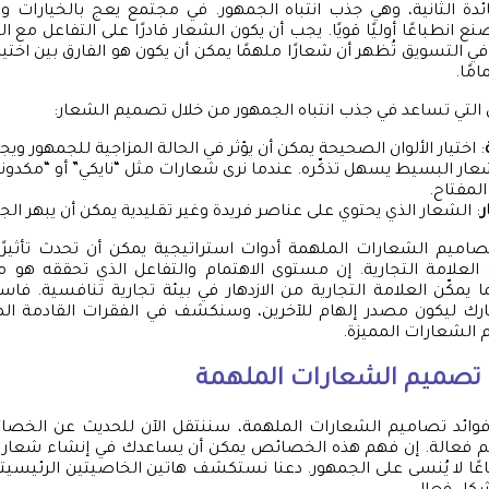
فائدة الثانية، وهي جذب انتباه الجمهور. في مجتمع يعج بالخيارات 
نع انطباعًا أوليًا قويًا. يجب أن يكون الشعار قادرًا على التفاعل مع ا
 في التسويق تُظهر أن شعارًا ملهمًا يمكن أن يكون هو الفارق بين اخ
مًا.
لتي تساعد في جذب انتباه الجمهور من خلال تصميم الشعار:
: اختيار الألوان الصحيحة يمكن أن يؤثر في الحالة المزاجية للجمهور وي
شعار البسيط يسهل تذكّره. عندما نرى شعارات مثل “نايكي” أو “مكدونالد
لمفتاح.
ر
: الشعار الذي يحتوي على عناصر فريدة وغير تقليدية يمكن أن يبهر الج
تصاميم الشعارات الملهمة أدوات استراتيجية يمكن أن تحدث تأثيرًا
العلامة التجارية. إن مستوى الاهتمام والتفاعل الذي تحققه هو 
 يمكّن العلامة التجارية من الازدهار في بيئة تجارية تنافسية. فاس
ك ليكون مصدر إلهام للآخرين، وسنكشف في الفقرات القادمة ال
 الشعارات المميزة.
صميم الشعارات الملهمة
وائد تصاميم الشعارات الملهمة، سننتقل الآن للحديث عن الخصا
م فعالة. إن فهم هذه الخصائص يمكن أن يساعدك في إنشاء شعار 
باعًا لا يُنسى على الجمهور. دعنا نستكشف هاتين الخاصيتين الرئيس