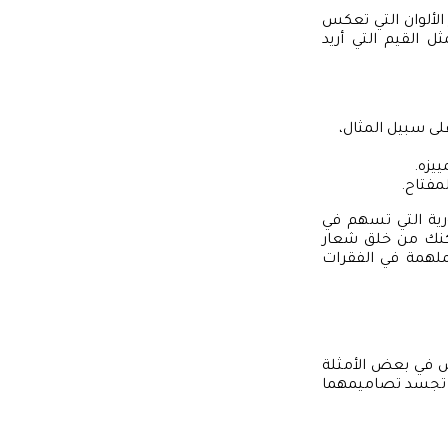
الألوان التي تعكس
 القيم التي أريد
لى سبيل المثال،
ييزه.
لمفتاح.
رية التي تسهم في
مكنك من خلق شعار
لهمة في الفقرات
 في بعض الأمثلة
ف تجسد تصاميمهما