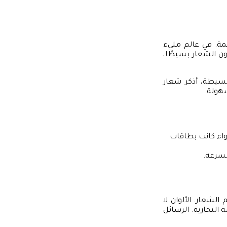
ة. في عالم مليء
ون الشعار بسيطًا،
سيطة، أذكر شعار
سهولة.
واء كانت بطاقات
بسرعة.
لشعار. الألوان لا
 التجارية. الرسائل