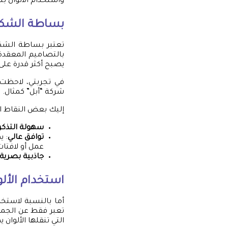
واستخدام الألوان ب
بساطة الشك
تعتبر بساطة الشك
بالتصاميم المعقدة 
يصبح أكثر قدرة على ا
في تجربتي، لاحظت
شركة “أبل” كمثال. 
إليك بعض النقاط ا
سهولة التذكر
توافق عالي
: ي
عمل أو لافتات
جاذبية بصرية
استخدام الأل
أما بالنسبة لاستخد
تعبر فقط عن الجمال،
التي تنقلها الألوان 