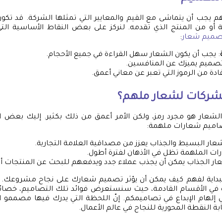
م يجب أن يتماشى مع القيم والمعايير التي تمثلها الشركة. قد تكو
و من المنتج الذي تقدمه. لنركز على بعض النقاط الأساسية الت
صميم شعار
:
: يجب أن يكون الشعار سهل القراءة في جميع الأحجام.
ر تصميم يميزك عن المنافسين.
فادة من الرموز التي تعبر عن معاني أعمق.
الشركات لشعار ملهم؟
 الشعار هو مجرد رمز، ولكن الأمر أعمق من ذلك بكثير. إليك بعض ا
صاميم شعارات ملهمة:
شعار البسيط والجذاب يعزز من مصداقية العلامة التجارية.
رات الملهمة تظل في الأذهان لفترة أطول.
عار الجذاب يمكن أن يجذب عملاء جدد ويدفعهم للبحث عن المنتجات أو
لبداية لفهم كيف يمكن أن يؤثر تصميم شعارك على نجاح مشروعك. ي
 في الأقسام القادمة، حيث سنستعرض فوائد تلك التصاميم، خصائ
إلهام الإبداع في تصاميمكم. إنّ اللحظة التي يدرك فيها مصممو 
ة النقطة المحورية للنجاح في عالم الأعمال.