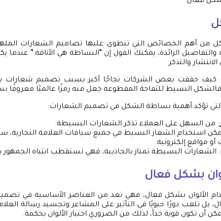
شكل فعال.
ل
ل من أهم الخصائص التي تنطوي عليها تصاميم الشعارات الملهم
والتفاصيل الزائدة، يمكنك القول إن “البساطة هي الأناقة.” عندما يك
لانتشار والتذكر.
 كيف حققت بعض الشركات نجاحًا أكبر بسبب تصميم شعارات ب
فالشكل البسيط للتفاحة المقطوعة جعل منه رمزًا عالميًا معروفًا ب
لتي تؤكد أهمية بساطة الشكل في تصميم الشعارات:
: من السهل على العملاء تذكر الشعارات البسيطة.
مكن استخدام الشعار البسيط في جميع سياقات العلامة التجارية، س
 أو مواقع إلكترونية.
: الشعارات البسيطة تمتاز بالجاذبية، فهي تستقطب انتباه الجمهور 
وان بشكل فعال
ام الألوان بشكل فعال، فهي تعد من العناصر الأساسية في تصميم ا
 بل تلعب دورًا حيويًا في التأثير على المشاعر وتجسيد رسالة العلامة
يمكن أن تكون قوية جداً، لذلك من الضروري اختيار الألوان بحكمة.