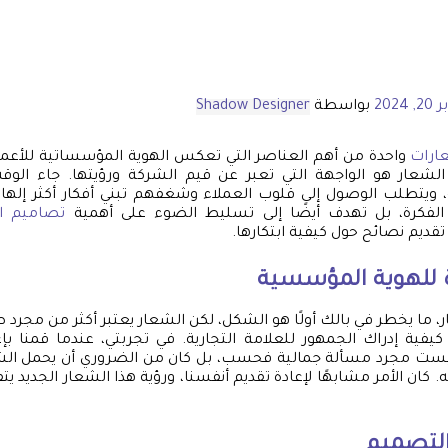
 2024
بواسطة
Shadow Designer
ارات
واحدة من أهم العناصر التي تعكس الهوية المؤسساتية للأعما
لشعار هو الواجهة التي تعبر عن قيم الشركة ورؤيتها. جاء الوقت
، ويتطلب الوصول إلى قلوب العملاء وشغفهم تبني أفكار أكثر إلهامً
الفكرة، بل تهدف أيضًا إلى تسليط الضوء على أهمية
تصاميم ا
ديم نصائح حول كيفية ابتكارها.
 للهوية المؤسسية
، ما يخطر في بالك أولًا هو الشكل، لكن الشعار يعتبر أكثر من مجرد 
كيفية إدراك الجمهور للعلامة التجارية. في تجربتي، عندما قمنا 
ه ليست مجرد مسألة جمالية فحسب، بل كان من الضروري أن يحمل ال
. كان الأمر مشابهًا لإعادة تقديم أنفسنا، ورؤية هذا الشعار الجديد ي
التصميم