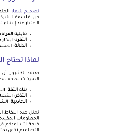
تصميم شعار
المله
من فلسفة الشركة أ
الاعتبار عند إنشاء
ت
قابلية القراءة
التفرد
: ابتكا
الدلالة
: الاست
لماذا تحتاج 
يعتقد الكثيرون أن
الشركات بحاجة لت
بناء الثقة
: ال
التذكر
: الشعا
الجاذبية
: الش
تمثل هذه النقاط ا
المعلومات المفيدة
قيمة لتساعدكم في 
التصاميم تكون بمثاب