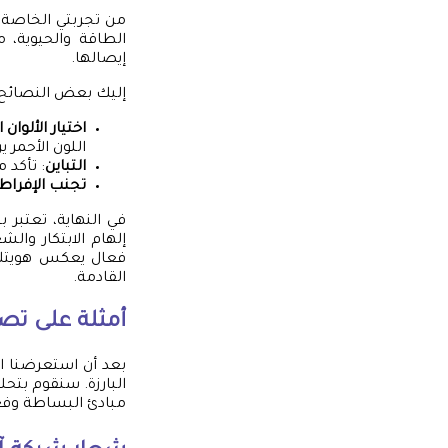
من تجربتي الخاصة، 
الطاقة والحيوية، 
إيصالها.
إليك بعض النصائح 
اختيار الألوان
اللون الأحمر 
التباين
: تأكد 
تجنب الإفراط
في النهاية، تعتبر
إلهام الابتكار وا
فعال يعكس هويتك 
القادمة.
أمثلة على تص
بعد أن استعرضنا 
البارزة. سنقوم بت
مبادئ البساطة وفعال