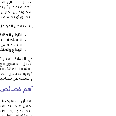
لننتقل الآن إلى ال
الأهمية بمكان أن تص
يتذكرونه. إن تجاربي
التجاري أو تجاهله تما
إليك بعض العوامل ا
الألوان الجذابة
البساطة
: ال
البساطة هي ا
الإبداع والابتكا
في النهاية، تعتبر 
تفاعل الجمهور مع 
الملهمة فعالة، مما
كيفية تحسين شعار
والأمثلة عن تصاميم
أهم خصائص ت
بعد أن استعرضنا ف
تجعل هذه التصامي
التجارية ويترك انط