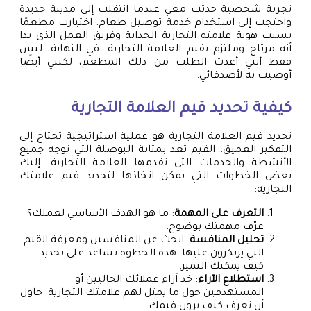
تجربة شخصية حدثت معي عندما انتقلت إلى مدينة جديدة
واحتجت إلى استخدام خدمة توصيل طعام. اختيارت مطعمًا
بسبب هوية علامته التجارية الجذابة وفريق العمل الذي بدا
أنه مرتاح وملتزم بقيم العلامة التجارية. في النهاية، ليس
فقط أنني أعدت الطلب من ذلك المطعم، لكنني أيضًا
أوصيت به لأصدقائي.
كيفية تحديد قيم العلامة التجارية
تحديد قيم العلامة التجارية هو عملية استراتيجية تحتاج إلى
التفكير العميق. القيم تعد بمثابة البوصلة التي توجه جميع
الأنشطة والخدمات التي تقدمها العلامة التجارية. إليك
بعض الخطوات التي يمكن اتخاذها لتحديد قيم علامتك
التجارية:
التعرف على المهمة
: ما هو الهدف الأساسي لعملك؟
عرّف مهمتك بوضوح.
تحليل المنافسة
: ابحث عن المنافسين ومعرفة القيم
التي يرتكزون عليها. هذه الخطوة تساعد على تحديد
كيف يمكنك التميز.
استطلاع الآراء
: خذ آراء عملائك الحاليين أو
المستهدفين حول ما يمثل لهم علامتك التجارية. حاول
أن تعرف كيف يرون قيمك.