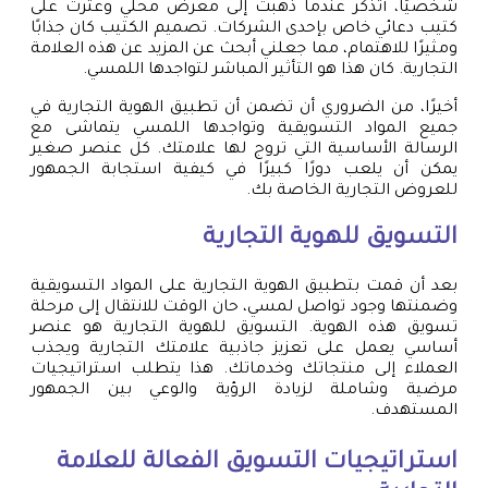
شخصيًا، أتذكر عندما ذهبت إلى معرض محلي وعثرت على
كتيب دعائي خاص بإحدى الشركات. تصميم الكتيب كان جذابًا
ومثيرًا للاهتمام، مما جعلني أبحث عن المزيد عن هذه العلامة
التجارية. كان هذا هو التأثير المباشر لتواجدها اللمسي.
أخيرًا، من الضروري أن تضمن أن تطبيق الهوية التجارية في
جميع المواد التسويقية وتواجدها اللمسي يتماشى مع
الرسالة الأساسية التي تروج لها علامتك. كل عنصر صغير
يمكن أن يلعب دورًا كبيرًا في كيفية استجابة الجمهور
للعروض التجارية الخاصة بك.
التسويق للهوية التجارية
بعد أن قمت بتطبيق الهوية التجارية على المواد التسويقية
وضمنتها وجود تواصل لمسي، حان الوقت للانتقال إلى مرحلة
تسويق هذه الهوية. التسويق للهوية التجارية هو عنصر
أساسي يعمل على تعزيز جاذبية علامتك التجارية ويجذب
العملاء إلى منتجاتك وخدماتك. هذا يتطلب استراتيجيات
مرضية وشاملة لزيادة الرؤية والوعي بين الجمهور
المستهدف.
استراتيجيات التسويق الفعالة للعلامة