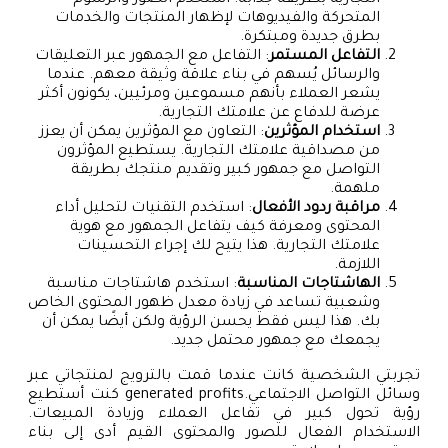
المتحركة والفيديوهات لإظهار المنتجات والخدمات
بطرق جديدة ومبتكرة.
التفاعل المستمر
: التفاعل مع الجمهور عبر التعليقات
والرسائل يُسهم في بناء علاقة وثيقة معهم. عندما
يشعر العملاء بأنهم مسموعين ومرئيين، يكونون أكثر
عرضة للدفاع عن علامتك التجارية.
استخدام المؤثرين
: التعاون مع المؤثرين يمكن أن يعزز
من مصداقية علامتك التجارية. يستطيع المؤثرون
التواصل مع جمهور كبير وتقديم منتجك بطريقة
ملهمة.
مراقبة ردود الأفعال
: استخدم التقنيات لتحليل أداء
المحتوى ومعرفة كيف يتفاعل الجمهور مع هوية
علامتك التجارية. هذا يتيح لك إجراء التحسينات
اللازمة.
الهاشتاجات المناسبة
: استخدم هاشتاجات مناسبة
وشعبية تساعد في زيادة معدل ظهور المحتوى الخاص
بك. هذا ليس فقط يحسن الرؤية ولكن أيضًا يمكن أن
يجمعك مع جمهور محتمل جديد.
تجربتي الشخصية كانت عندما قمت بالترويج لمنتجاتي عبر
وسائل التواصل الاجتماعي.generated profits كنت أستطيع
رؤية تحول كبير في تفاعل العملاء وزيادة المبيعات.
الاستخدام الفعال للصور والمحتوى القيم أدى إلى بناء