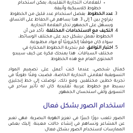
للعلامات التجارية التقليدية، يمكن استخدام
خطوط كلاسيكية وأنيقة.
عدد الخطوط
: يفضل استخدام عدد قليل من الخطوط
يتراوح بين 1 إلى 3. هذا يساهم في الحفاظ على الاتساق
ويسهل على الجمهور تذكر العلامة التجارية.
التكيف مع الاستخدامات المختلفة
: تأكد من أن
الخطوط تعمل بشكل جيد على مختلف الوسائط،
سواء كان موقعًا إلكترونيًا أو مواد مطبوعة.
اختبار التوافق
: قم بتجربة الخطوط المختارة في
مختلف السياقات. هذا يمنحك فكرة عن كيف سيبدو
المحتوى العام مع هذه الخطوط.
كمثال شخصي، عندما كنت أعمل على تصميم المواد
التسويقية لعلامتي التجارية الخاصة، قضيت وقتًا طويلًا في
تجربة خطين مختلفين. ومع ذلك، توصلت إلى خط إنجليزي
بسيط مع خطوط عربية تقليدية كان له تأثير ساحر في
التسويق ولقي استحسان الجمهور.
استخدام الصور بشكل فعال
الصور تلعب دورًا كبيرًا في تعزيز الهوية البصرية. فهي تعبر
عن المشاعر وتساهم في إنشاء حالات معينة. إليك بعض
الممارسات لاستخدام الصور بشكل فعال: