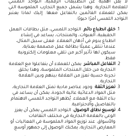
لا يقل أهمية عن التطبيقات الرقمية، التواجد اللمسي
للعلامة التجارية. وهذا يشمل جميع التجارب الملموسة التي
يمكن للعملاء القائمين بالتفاعل معها. إليك لماذا يعتبر
التواجد اللمسي أمرًا حيويًا:
خلق انطباع دائم
: التواجد اللمسي، مثل بطاقات العمل
الحقيقية، العبوات، والمنتجات، يساعد في إنشاء
انطباع يدوم في أذهان العملاء. فعلى سبيل المثال،
عندما تتلقى عميلًا بطاقة عمل مصممة بعناية،
سيكون لها تأثير أكبر من تلقي معلومات إلكترونية
فقط.
التفاعل المباشر
: يمكن للعملاء أن يتفاعلوا مع العلامة
التجارية من خلال المنتجات الملموسة، وهذا يخلق
تجربة حسية تعزز من العلاقة بينهم وبين العلامة
التجارية.
تعزيز الثقة
: وجود عناصر مادية تمثل العلامة التجارية،
مثل المواد الدعائية عالية الجودة، يمكن أن يساعد في
بناء الثقة مع العملاء. يُظهر التواجد اللمسي الاهتمام
بالتفاصيل والاحترافية.
توسيع نطاق الوصول
: التواجد اللمسي يمكن أن يعزز
الوعي بالعلامة التجارية في مختلف الثقافات
والأسواق. عند توزيع المواد الملموسة في الفعاليات أو
المعارض التجارية، يمكنك الوصول إلى جمهور أوسع.