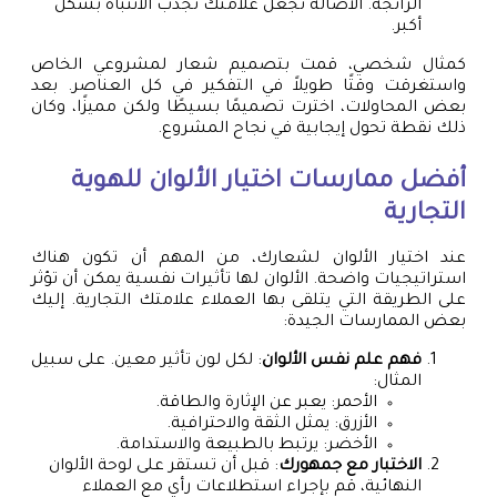
الرائجة. الأصالة تجعل علامتك تجذب الانتباه بشكل
أكبر.
كمثال شخصي، قمت بتصميم شعار لمشروعي الخاص
واستغرقت وقتًا طويلاً في التفكير في كل العناصر. بعد
بعض المحاولات، اخترت تصميمًا بسيطًا ولكن مميزًا، وكان
ذلك نقطة تحول إيجابية في نجاح المشروع.
أفضل ممارسات اختيار الألوان للهوية
التجارية
عند اختيار الألوان لشعارك، من المهم أن تكون هناك
استراتيجيات واضحة. الألوان لها تأثيرات نفسية يمكن أن تؤثر
على الطريقة التي يتلقى بها العملاء علامتك التجارية. إليك
بعض الممارسات الجيدة:
فهم علم نفس الألوان
: لكل لون تأثير معين. على سبيل
المثال:
الأحمر: يعبر عن الإثارة والطاقة.
الأزرق: يمثل الثقة والاحترافية.
الأخضر: يرتبط بالطبيعة والاستدامة.
الاختبار مع جمهورك
: قبل أن تستقر على لوحة الألوان
النهائية، قم بإجراء استطلاعات رأي مع العملاء