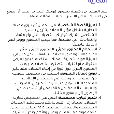
التجارية
عند التفكير في كيفية تسويق هويتك التجارية، يجب أن تضع
في اعتبارك بعض الاستراتيجيات الفعالة، منها:
تعزيز القصة الشخصية
: من الجميل أن تروي قصتك
التجارية بشكل مؤثر. العملاء يتأثرون بالسرد
الشخصي. شارك تجاربك، التحديات التي واجهتها،
والنجاحات التي حققتها. هذا يجذب الجمهور ويوفر لهم
ارتباطًا عاطفيًا.
استخدام المحتوى المرئي
: المحتوى المرئي، مثل
الفيديوهات والصور الجذابة، يساهم بشكل كبير في
تعزيز الهوية التجارية. يمكنك استخدام فيديو لعرض
منتجاتك أو تقنيات التصنيع الخاصة بك. يلعب
المحتوى المرئي دورًا قويًا في إبقاء العملاء متفاعلين.
تنويع وسائل التسويق
: استثمر في مجموعة متنوعة
من القنوات الترويجية. قم باستخدام الإعلانات
المدفوعة، التسويق عبر البريد الإلكتروني، المدونات،
والعلاقات العامة. كل قناة يمكن أن تساعدك في
الوصول إلى جمهور مختلف.
تقديم تجارب مخصصة
: اعمل على تخصيص تجارب
العملاء استنادًا إلى اهتماماتهم وسلوكهم. الخدمات
الشخصية والخدمات التفاعلية help تساعد في بناء
علاقة قوية مع العملاء وتعزيز ولائهم وتكرار الشراء.