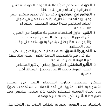
الجودة
: استخدم صورًا عالية الجودة. الجودة تعكس
الاحترافية وتساهم في بناء الثقة.
التوافق مع الموضوع
: تأكد من أن الصور تعكس قيم
ومبادئ علامتك التجارية. إذا كنت تعمل في مجال
البيئة، استخدم صورًا تظهر الطبيعة الخضراء
والاستدامة.
التنوع
: حاول استخدام مجموعة متنوعة من الصور،
مثل الصور الفوتوغرافية، الرسوم التوضيحية،
والأيقونات. هذا يخلق ديناميكية ويساعد على جذب
انتباه الجمهور.
التحرير والتنسيق
: اهتم بعملية تحرير الصور بشكل
احترافي. قم بالتعديلات اللازمة لتكون الصور متناسقة
مع الهوية البصرية العامة.
التأثير العاطفي
: اختر صورًا يمكن أن تثير المشاعر.
الصور القوية تجذب الانتباه وتجعل الرسالة أكثر
فاعلية.
بشكل شخصي، تجارب استخدام الصور في حملاتي
التسويقية كانت مثيرة. في أحد الحملات، استخدمت صورًا
من الحياة اليومية للعملاء وكيف يؤثر منتجي عليهم، وقد
حقق هذا التأثير نتائج إيجابية غير متوقعة.
باختصار، بناء الهوية البصرية يتطلب المزيد من التركيز على