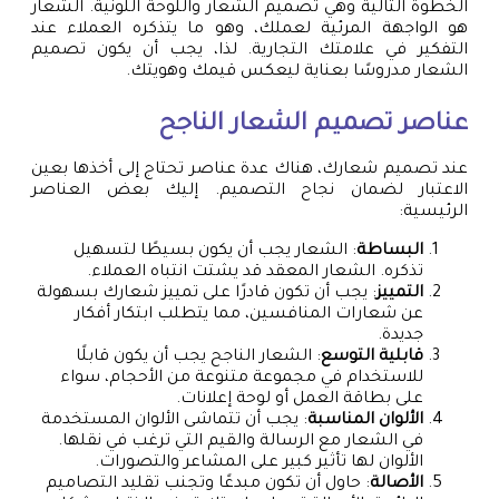
الخطوة التالية وهي تصميم الشعار واللوحة اللونية. الشعار
هو الواجهة المرئية لعملك، وهو ما يتذكره العملاء عند
التفكير في علامتك التجارية. لذا، يجب أن يكون تصميم
الشعار مدروسًا بعناية ليعكس قيمك وهويتك.
عناصر تصميم الشعار الناجح
عند تصميم شعارك، هناك عدة عناصر تحتاج إلى أخذها بعين
الاعتبار لضمان نجاح التصميم. إليك بعض العناصر
الرئيسية:
البساطة
: الشعار يجب أن يكون بسيطًا لتسهيل
تذكره. الشعار المعقد قد يشتت انتباه العملاء.
التمييز
: يجب أن تكون قادرًا على تمييز شعارك بسهولة
عن شعارات المنافسين، مما يتطلب ابتكار أفكار
جديدة.
قابلية التوسع
: الشعار الناجح يجب أن يكون قابلًا
للاستخدام في مجموعة متنوعة من الأحجام، سواء
على بطاقة العمل أو لوحة إعلانات.
الألوان المناسبة
: يجب أن تتماشى الألوان المستخدمة
في الشعار مع الرسالة والقيم التي ترغب في نقلها.
الألوان لها تأثير كبير على المشاعر والتصورات.
الأصالة
: حاول أن تكون مبدعًا وتجنب تقليد التصاميم