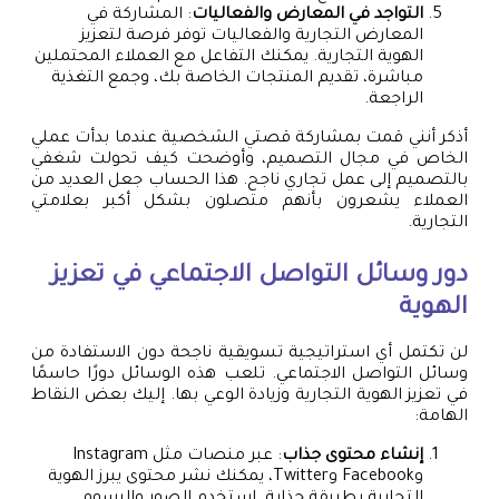
التواجد في المعارض والفعاليات
: المشاركة في
المعارض التجارية والفعاليات توفر فرصة لتعزيز
الهوية التجارية. يمكنك التفاعل مع العملاء المحتملين
مباشرة، تقديم المنتجات الخاصة بك، وجمع التغذية
الراجعة.
أذكر أنني قمت بمشاركة قصتي الشخصية عندما بدأت عملي
الخاص في مجال التصميم، وأوضحت كيف تحولت شغفي
بالتصميم إلى عمل تجاري ناجح. هذا الحساب جعل العديد من
العملاء يشعرون بأنهم متصلون بشكل أكبر بعلامتي
التجارية.
دور وسائل التواصل الاجتماعي في تعزيز
الهوية
لن تكتمل أي استراتيجية تسويقية ناجحة دون الاستفادة من
وسائل التواصل الاجتماعي. تلعب هذه الوسائل دورًا حاسمًا
في تعزيز الهوية التجارية وزيادة الوعي بها. إليك بعض النقاط
الهامة:
إنشاء محتوى جذاب
: عبر منصات مثل Instagram
وFacebook وTwitter، يمكنك نشر محتوى يبرز الهوية
التجارية بطريقة جذابة. استخدم الصور والرسوم