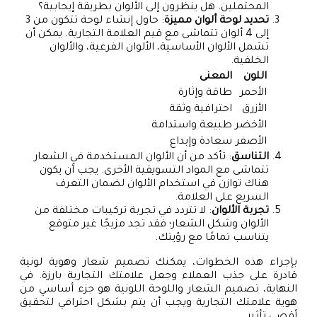
المحتملين. هل ينظرون إلى الألوان بطريقة إيجابية؟
تحديد لوحة ألوان مميزة
: حاول إنشاء لوحة تتكون من 3
إلى 4 ألوان تتماشى مع قيم العلامة التجارية. يمكن أن
تشمل الألوان الأساسية، الألوان الفرعية، والألوان
الخلفية.
اللون
المعنى
الأحمر
طاقة وإثارة
الأزرق
احترافية وثقة
الأخضر
طبيعة واستدامة
الأصفر
سعادة وإبداع
التناسق
: تأكد من أن الألوان المستخدمة في الشعار
تتماشى مع المواد التسويقية الأخرى. يجب أن يكون
هناك توازن في استخدام الألوان لضمان التعرف
السريع على العلامة.
تجربة الألوان
: لا تتردد في تجربة تركيبات مختلفة من
الألوان وشكل الشعار؛ فقد تجد مزيجًا غير متوقع
يتناسب تمامًا مع رؤيتك.
بإجراء هذه الخطوات، يمكنك تصميم شعار وهوية لونية
قادرة على جذب العملاء وجعل علامتك التجارية بارزة. في
النهاية، تصميم الشعار واللوحة اللونية هو جزء أساسي من
هوية علامتك التجارية ويجب أن يتم بشكل احترافي لتحقيق