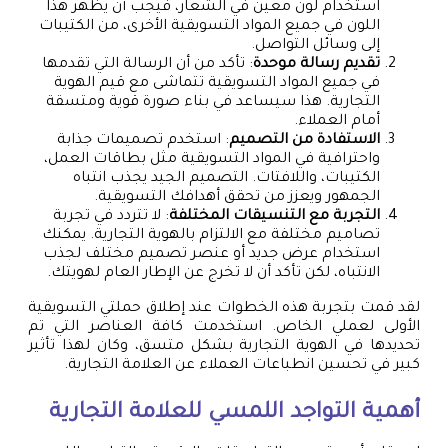
استخدام لون معين في الشعار، فيجب أن يظهر هذا
اللون في جميع المواد التسويقية الأخرى، من الكتيبات
إلى وسائل التواصل.
تقديم رسالة موحدة
: تأكد من أن الرسالة التي تقدمها
في جميع المواد التسويقية تتماشى مع قيم الهوية
التجارية. هذا سيساعد في بناء صورة قوية ومتسقة
أمام العملاء.
الاستفادة من التصميم
: استخدم تصميمات جذابة
واحترافية في المواد التسويقية مثل بطاقات العمل،
الكتيبات، واللافتات. التصميم الجيد يجذب انتباه
الجمهور ويعزز من تحقق أهدافك التسويقية.
التجربة مع التنسيقات المختلفة
: لا تتردد في تجربة
تصاميم مختلفة مع الالتزام بالهوية التجارية. يمكنك
استخدام عرض جديد أو عنصر تصميم مختلف لجذب
الانتباه، لكن تأكد أن لا تخرج عن الإطار العام لهويتك.
لقد قمت بتجربة هذه الخطوات عند إطلاق حملتي التسويقية
الأولى لعملي الخاص. استخدمت كافة العناصر التي تم
تحديدها في الهوية التجارية بشكل متسق، وكان لهذا تأثير
كبير في تحسين انطباعات العملاء عن العلامة التجارية.
أهمية التواجد اللمسي للعلامة التجارية