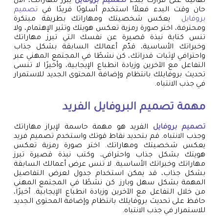
تهانينا على قرارك ببدء
تصميم بروفايل
يبرز مهاراتك، الآن
حان وقت البدء فعلاً! استخدم أسلوبًا فريدًا في
تصميم
بروفايل
يعكس شخصيتك ومهاراتك بطريقة مبتكرة
ومحترفة، اختر صورة رمزية تعكس هويتك وتثير الإهتمام، ولا
تنس كتابة نبذة قصيرة عن نفسك التي تبرز مهاراتك
وخبراتك الأساسية، قدّم أعمالك السابقة بشكل جذاب
واحترافي لإثبات قدراتك، كن نشطًا في المجتمع المهني عبر
التفاعل مع الآخرين وزيادة انطباع الإيجابية، وأخيرًا لا تنسى
تحديث بروفايلك بانتظام وإضافة المحتوى الجديد للاستمرار
في جذب الانتباه.
مهمة تصميم البروفايل الفريد
تصميم بروفايل
الفريد هو مهمة حاسمة لإبراز مهاراتك
وجذب الانتباه. قم بتحديد نقاط قوتك واستخدم تصميم فريد
يعكس شخصيتك ومهاراتك. اختر صورة رمزية تعكس
هويتك بشكل جذاب واحترافي، وكتب نبذة قصيرة تبرز
مهاراتك وخبراتك الأساسية. لا تنس عرض أعمالك السابقة
بشكل جذاب، قد يمكن استخدام جدول لعرض التفاصيل
المهمة بشكل سهل وبارز. كن نشطًا في المجتمع المهني
من خلال التفاعل مع الآخرين وزيادة انطباع الإيجابية. أخيرًا،
حافظ على تحديث بروفايلك بانتظام وإضافة المحتوى الجديد
للاستمرار في جذب الانتباه.