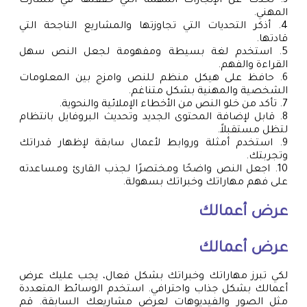
3. تحدث عن الإنجازات المهمة التي حققتها في مسارك
المهني.
4. أذكر التحديات التي تجاوزتها والمشاريع الناجحة التي
قادتها.
5. استخدم لغة بسيطة ومفهومة لجعل النص سهل
القراءة والفهم.
6. حافظ على هيكل منظم للنص وامزج بين المعلومات
الشخصية والمهنية بشكل متناغم.
7. تأكد من خلو النص من الأخطاء الإملائية والنحوية.
8. قابل لإضافة المحتوى الجديد وتحديث البروفايل بانتظام
لتظل مستقبلاً.
9. استخدم أمثلة وروابط لأعمال سابقة لإظهار قدراتك
وتجربتك.
10. اجعل النص واضحًا ومختصرًا لجذب القارئ ومساعدته
على فهم مهاراتك وخبراتك بسهولة.
عرض أعمالك
عرض أعمالك
لكي تبرز مهاراتك وخبراتك بشكل فعال، يجب عليك عرض
أعمالك بشكل جذاب واحترافي. استخدم الوسائط المتعددة
مثل الصور والفيديوهات لعرض مشاريعك السابقة. قم