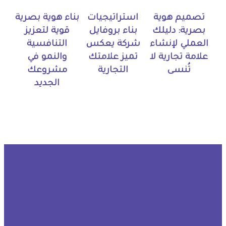
تصميم هوية
استراتيجيات
بناء هوية بصرية
بصرية: دليلك
بناء بروفايل
قوية لتعزيز
العملي لإنشاء
شركة يعكس
التنافسية
علامة تجارية لا
تميز علامتك
والنمو في
تُنسى
التجارية
مشروعك
الجديد