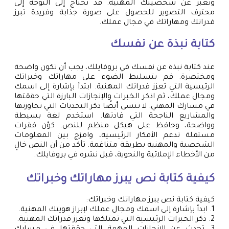
وتعبر عن شخصيتك المهنية. قد تحتاج إلى التوجه إلى
محترف التصوير للحصول على صورة جذابة وفريدة تبرز
قدراتك ومهاراتك في مجال عملك.
كتابة نبذة عن نفسك
عند كتابة نبذة عن نفسك في بروفايلك، يجب أن تكون واضحة
ومختصرة. قم بتسليط الضوء على مهاراتك وخبراتك
الرئيسية التي تعزز قدراتك المهنية. ابتدأ بإشارة إلى اسمك
ومجال عملك، ثم اذكر الخبرات والإنجازات البارزة التي حققتها
في مسارك المهني. لا تنسى أيضًا ذكر التحديات التي تجاوزتها
والمشاريع الناجحة التي قادتها. استخدم لغة بسيطة
وواضحة، وحافظ على هيكل منظم للنص. كوّن فقرات
مستقلة تدعم الأفكار الرئيسية، وامزج بين المعلومات
الشخصية والمهنية بطريقة متناغمة. تأكد من أن النص خالٍ
من الأخطاء الإملائية والنحوية، قبل نشره في بروفايلك.
كيفية كتابة نص يبرز مهاراتك وخبراتك
كيفية كتابة نص يبرز مهاراتك وخبراتك:
1. ابدأ بإشارة إلى اسمك ومجال عملك لإبراز هويتك المهنية.
2. ذكر الخبرات الرئيسية التي تمتلكها وتعزز قدراتك المهنية.