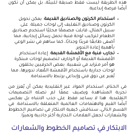
هذه الطريقة ليست فقط صديقة للبيئة، بل يمكن أن تكون
أيضًا فرصة إبداعية.
استخدام الكرتون والصناديق القديمة
: يمكن تحويل
الكرتون وصناديق التغليف إلى لوحات جميلة. على
سبيل المثال، قابلت مصممًا محليًا استخدم صناديق
الطعام لتركيب لوحة فنية تحمل رسائل إيجابية، مما
أضفى طابعًا فريدًا وجذابًا، كما ساهم في نشر الوعي
بأهمية إعادة التدوير.
تجارب فنية مع الأقمشة القديمة
: إعادة استخدام
الأقمشة القديمة أو الزخارف لتصميم لوحات مبتكرة
هو أمر متزايد في شعبية. بعض الحرفيين يخلقون
لوحات جدارية باستخدام الأقمشة المُعاد تدويرها، مما
يُعبر عن ذوق فني وإبداعي يرتبط بالاستدامة.
في الختام، استخدام المواد غير التقليدية يمكن أن يُعزز من
تجربة المشاهدة ويضيف عمقًا لم تصله التصميمات
التقليدية. هذا لا يساعد فقط على جذب الانتباه بل يعكس
أيضًا القيم والاهتمامات العالمية المتعلقة بالاستدامة. في
القسم التالي، سنناقش كيفية الابتكار في تصاميم الخطوط
والشعارات لجعل العلامات التجارية أكثر جاذبية وتميزًا.
الابتكار في تصاميم الخطوط والشعارات