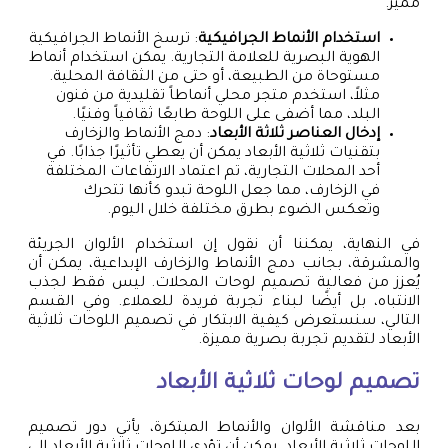
مميز.
استخدام الأنماط الجرافيكية
: ترسخ الأنماط الجرافيكية
الهوية البصرية للعلامة التجارية. يمكن استخدام أنماط
مستوحاة من الطبيعة، أو حتى من الثقافة المحلية.
مثلاً، استخدم متجر محلي أنماطاً تقليدية من فنون
البلد، مما أضفى على اللوحة طابعًا ثقافياً وفنيًا.
إدخال العناصر ثلاثة الأبعاد
: دمج الأنماط والزخارف
بتقنيات ثلاثية الأبعاد يمكن أن يعطي تأثيرًا جذابًا. في
أحد المحلات التجارية، تم اعتماد الارتفاعات المختلفة
في الزخارف، مما جعل اللوحة تبدو كأنها تتحرك
وتعكس الضوء بطرق مختلفة خلال اليوم.
في النهاية، يمكننا أن نقول إن استخدام الألوان الجريئة
والمشرقة، بجانب دمج الأنماط والزخارف الإبداعية، يمكن أن
يُعزز من فعالية تصميم لوحات المحلات. ليس فقط لجذب
الانتباه، بل أيضًا لبناء تجربة فريدة للعملاء. وفي القسم
التالي، سنستعرض كيفية الابتكار في تصميم اللوحات ثلاثية
الأبعاد لتقديم تجربة بصرية مميزة.
تصميم لوحات
ثلاثية الأبعاد
بعد مناقشة الألوان والأنماط المبتكرة، يأتي دور تصميم