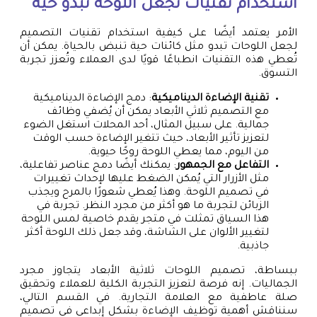
استخدام تقنيات تجعل اللوحة تبدو حية
الأمر يعتمد أيضًا على كيفية استخدام تقنيات التصميم
لجعل اللوحات تبدو مثل كائنات حية تنبض بالحياة. يمكن أن
تُعطي هذه التقنيات انطباعًا قويًا لدى العملاء وتُعزز تجربة
التسوق.
تقنية الإضاءة الديناميكية
: دمج الإضاءة الديناميكية
مع التصميم ثلاثي الأبعاد يمكن أن يُضفي وظائف
جمالية. على سبيل المثال، أحد المحلات استغل الضوء
لتعزيز تأثير الأبعاد، حيث تتغير الإضاءة حسب الوقت
من اليوم، مما يعطي اللوحة روحًا حيوية.
التفاعل مع الجمهور
: يمكنك أيضًا دمج عناصر تفاعلية،
مثل الأزرار التي يُمكن الضغط عليها لإحداث تغييرات
في تصميم اللوحة. وهذا يُعطي شعورًا بالمرح ويجذب
الزبائن لتجربة ما هو أكثر من مجرد النظر. تجربة في
هذا السياق تمثلت في متجر يقدم خاصية لمس اللوحة
لتغيير الألوان على الشاشة، وقد جعل ذلك اللوحة أكثر
جاذبية.
ببساطة، تصميم اللوحات ثلاثية الأبعاد يتجاوز مجرد
الجماليات. إنه فرصة لتعزيز التجربة الكلية للعملاء وتحقيق
صلة عاطفية مع العلامة التجارية. في القسم التالي،
سنناقش أهمية توظيف الإضاءة بشكل إبداعي في تصميم