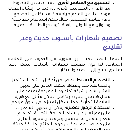
التنسيق مع العناصر الأخرى
: يلعب تنسيق الخطوط
مع الألوان والتصاميم الأخرى دور كبير في إنشاء انطباع
موحد. لذا، من المهم مراجعة كيف يتكامل الخط مع
باقي عناصر التصميم. مثلاً، يمكن استخدام خط متين
ومتوازن مع الألوان الزاهية لتوسيع الجاذبية البصرية.
تصميم شعارات بأسلوب حديث وغير
تقليدي
الشعار الجيد يلعب دورًا محوريًا في التعرف على العلامة
التجارية، لذا فإن تصميم شعارات بأسلوب مبتكر وغير
تقليدي يحتاج إلى التجديد والابتكار.
التصميم البسيط
: بعض من أفضل الشعارات تتميز
بالبساطة، مما يجعلها سهلة التذكر. على سبيل
المثال، شعار شركة تكنولوجيا معروفة يعتمد على
شكل هندسي بسيط يتكامل بشكل مثالي مع هوية
العلامة التجارية، مما يسهّل تمييزها في سوق مزدحم.
استخدام الرموز المعبرة
: يمكن أن تحتوي الشعارات
على رموز تعبر عن نشاط العلامة التجارية. تصميم
شعار لمقهى قد يتضمن رمز فنجان قهوة بأسلوب
فني معاصر، مما يعكس جوهر المنتَج بطريقة حديثة.