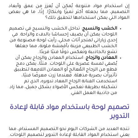
إن استخدام مواد متنوعة يُمكن أن يُعزز من عمق وأبعاد
التصميم، مما يجعله أكثر تميزًا وابتكارًا. إذًا، ما هي بعض
المواد التي يمكن استخدامها لتحقيق ذلك؟
الخشب والنسيج
: تداخل الخشب والنسيج في تصميم
اللوحات يمكن أن يضيف إحساسًا بالدفء والراحة. في
إحدى زياراتي لمتجر أثاث محلي، رأيت لوحة مصنوعة من
الخشب الطبيعي مزينة بأقمشة ملونة، مما جعلها
تشع بالجاذبية وتعكس ذوقًا فنيًا فريدًا.
المعادن والزجاج
: استخدام المعادن والزجاج يمكن أن
يُضفي لمسة عصرية على اللوحات. مثلًا، يمكن دمج
قطع من الزجاج المُعالج أو المعادن اللامعة لتطبيق
تأثيرات بصرية مذهلة. فعندما زرت معرضًا فنيًا،
استخدمت الفنانة الزجاج المعاد تدويره، الذي تم
تشكيله بطريقة تعكس الأضواء بشكل جميل، مما زاد
من جاذبية العمل الفني.
تصميم لوحة باستخدام مواد قابلة لإعادة
التدوير
تتجه العديد من الشركات اليوم نحو التصميم المستدام، مما
يعني استخدام المواد القابلة لإعادة التدوير لتصميم اللوحات.