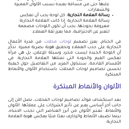
عليها حتى من مسافة بعيدة بسبب الألوان المميزة
والشعارات.
رسالة العلامة التجارية
: كل لوحة يجب أن تعكس
رسالة العلامة التجارية. إذا كانت العلامة التجارية
معروفة بجودتها، يجب أن تكون اللوحات مصممة
لتعبر عن الاحترافية، مما يعزز ثقة العملاء.
في الختام، يعزز تصميم
لوحات محلات
من قدرة الأعمال
التجارية على جذب العملاء وتحقيق هوية بصرية مميزة. تذكّر
أن اللوحة الجيدة ليست مجرد وسيلة للإعلان، بل هي مرآة
تعكس القيم والجودة التي تمثلها العلامة التجارية. في
الأقسام القادمة، سنتناول المزيد من التفاصيل حول كيفية
تحسين تصاميم لوحات المحلات باستخدام الألوان والأنماط
المبتكرة.
الألوان والأنماط المبتكرة
بعد استكشاف فوائد تصاميم لوحات المحلات، نصل الآن إلى
جانب آخر أساسي يعبر عن تأثير الشركات على عملائها: الألوان
والأنماط. تُعتبر الألوان من أبرز العناصر التي تجذب الانتباه،
بينما تضيف الأنماط والزخارف بعدًا فنيًا يعكس هوية العلامة
التجارية.