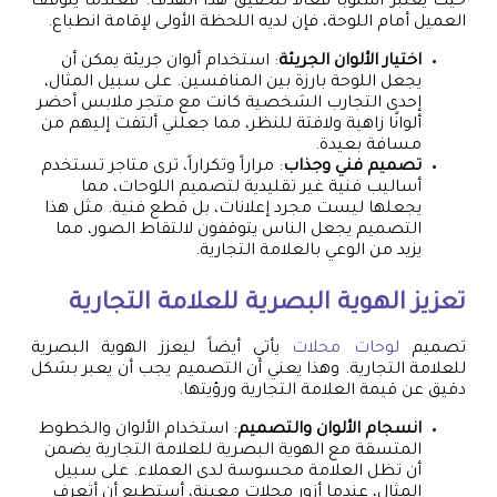
حيث يُعتبر أسلوباً فعّالاً لتحقيق هذا الهدف. فعندما يتوقف
العميل أمام اللوحة، فإن لديه اللحظة الأولى لإقامة انطباع.
اختيار الألوان الجريئة
: استخدام ألوان جريئة يمكن أن
يجعل اللوحة بارزة بين المنافسين. على سبيل المثال،
إحدى التجارب الشخصية كانت مع متجر ملابس أحضر
ألوانًا زاهية ولافتة للنظر، مما جعلني ألتفت إليهم من
مسافة بعيدة.
تصميم فني وجذاب
: مراراً وتكراراً، ترى متاجر تستخدم
أساليب فنية غير تقليدية لتصميم اللوحات، مما
يجعلها ليست مجرد إعلانات، بل قطع فنية. مثل هذا
التصميم يجعل الناس يتوقفون لالتقاط الصور، مما
يزيد من الوعي بالعلامة التجارية.
تعزيز الهوية البصرية للعلامة التجارية
تصميم
لوحات محلات
يأتي أيضاً ليعزز الهوية البصرية
للعلامة التجارية. وهذا يعني أن التصميم يجب أن يعبر بشكل
دقيق عن قيمة العلامة التجارية ورؤيتها.
انسجام الألوان والتصميم
: استخدام الألوان والخطوط
المتسقة مع الهوية البصرية للعلامة التجارية يضمن
أن تظل العلامة محسوسة لدى العملاء. على سبيل
المثال، عندما أزور محلات معينة، أستطيع أن أتعرف