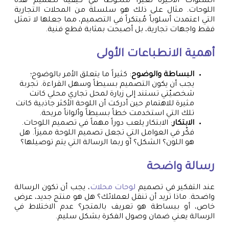
السنوات الأخيرة تغيراً ملحوظاً في كيفية تصميم هذه
اللوحات. مثال على ذلك هو سلسلة من المحلات التجارية
التي اعتمدت أسلوباً مُبتكراً في التصميم، مما جعلها لا تمثل
فقط واجهات تجارية، بل أصبحت بمثابة قطع فنية.
أهمية الانطباعات الأولى
البساطة والوضوح
: كثيراً ما يتعلق الأمر بالوضوح؛
يجب أن يكون التصميم بسيطاً وسهل القراءة. تجربة
شخصيّتي تستند إلى زيارة لمحل تجاري محلي كانت
مثيرة للاهتمام حين أدركت أن اللوحة الأكثر جاذبية كانت
تلك التي استخدمت خطاً بسيطاً وألواناً مريحة.
الابتكار
: الابتكار يلعب دوراً مهماً في تصميم اللوحات.
فكّر في العوامل التي تجعل تصميم اللوحة مميزاً. هل
هو اللون؟ الشكل؟ أو ربما الرسالة التي يتم توصيلها؟
رسالة واضحة
عند التفكير في تصميم
لوحات محلات
، يجب أن تكون الرسالة
واضحة. ماذا تريد أن تنقل لعملائك؟ هل هو منتج جديد، عرض
خاص، أو ببساطة هو تعريف بالمتجر؟ عدم الاختلاط في
الرسالة يعني ضمان وصول الفكرة بشكل سليم.