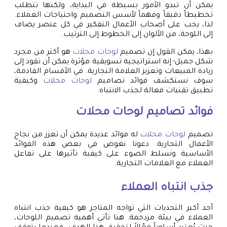
يمكن أن تبدو الأمور بسيطة في البداية، ولكنها تتطلب
تخطيطاً دقيقاً وفهماً لأسس التصميم واحتياجات العملاء.
لذا، يجب على أصحاب الأعمال التفكير في كل عنصر يضاف
إلى اللوحة، من الألوان إلى الخطوط إلى الترتيب.
بهذا، يمكن القول إن تصميم
لوحات محلات
هو أكثر من مجرد
شكل جميل؛ إنه استراتيجية تسويقية مؤثرة يمكن أن تقود إلى
زيادة المبيعات وتعزيز العلامة التجارية. في الأقسام القادمة،
سوف نستكشف فوائد تصاميم
لوحات محلات
وكيفية
تطبيق تقنيات فعالة لجذب الانتباه.
فوائد تصاميم
لوحات محلات
تصميم
لوحات محلات
له فوائد عديدة يمكن أن تعزز من نجاح
الأعمال التجارية. دعونا نغوص في بعض هذه الفوائد
الأساسية ونسلط الضوء على كيفية تأثيرها على تفاعل
العملاء مع العلامات التجارية.
جذب انتباه العملاء
أحد أكبر التحديات التي تواجه المتاجر هو كيفية جذب انتباه
العملاء في بيئة مزدحمة. هنا تأتي أهمية تصميم اللوحات،