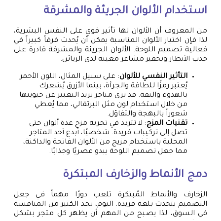
استخدام الألوان الجريئة والمشرقة
من المعروف أن الألوان لها تأثير قوي على النفس البشرية،
لذا فإن اختيار الألوان المناسبة يمكن أن يُحدث فرقاً كبيراً في
فعالية تصميم اللوحة. الألوان الجريئة والمشرقة قادرة على
جذب الأنظار وتحفيز مشاعر معينة لدى الزبائن.
التأثير النفسي للألوان
: على سبيل المثال، اللون الأحمر
يُعتبر رمزًا للطاقة والجرأة، بينما الأزرق يُشعرك
بالهدوء والثقة. قد ترى متاجر تريد التعبير عن حيويتها
من خلال استخدام لون مثل البرتقالي، مما يُعطي
شعوراً بالبهجة والتفاؤل.
تقنيات المزج
: لا تتردد في تجربة مزج عدة ألوان حتى
تصل إلى تركيبات فريدة. شخصيًا، أبدع أحد المتاجر
المحلية باستخدام مزيج من الألوان الفاتحة والداكنة،
مما جعل تصميم اللوحة يبدو عصريًا وجذابًا.
دمج الأنماط والزخارف المبتكرة
الزخارف والأنماط المُبتكرة تلعب دورًا مهماً في جعل
التصميم يتحدث بلغة فريدة. اليوم، تجد الكثير من المنافسة
في السوق، لذا يصبح من المهم أن يظهر كل متجر بشكل