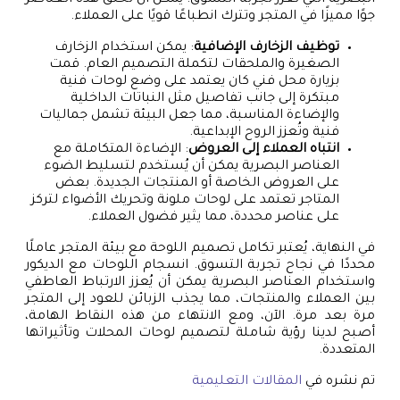
البصرية التي تُعزز تجربة التسوق. يمكن أن تخلق هذه العناصر
جوًا مميزًا في المتجر وتترك انطباعًا قويًا على العملاء.
توظيف الزخارف الإضافية
: يمكن استخدام الزخارف
الصغيرة والملحقات لتكملة التصميم العام. قمت
بزيارة محل فني كان يعتمد على وضع لوحات فنية
مبتكرة إلى جانب تفاصيل مثل النباتات الداخلية
والإضاءة المناسبة، مما جعل البيئة تشمل جماليات
فنية وتُعزز الروح الإبداعية.
انتباه العملاء إلى العروض
: الإضاءة المتكاملة مع
العناصر البصرية يمكن أن يُستخدم لتسليط الضوء
على العروض الخاصة أو المنتجات الجديدة. بعض
المتاجر تعتمد على لوحات ملونة وتحريك الأضواء لتركز
على عناصر محددة، مما يثير فضول العملاء.
في النهاية، يُعتبر تكامل تصميم اللوحة مع بيئة المتجر عاملًا
محددًا في نجاح تجربة التسوق. انسجام اللوحات مع الديكور
واستخدام العناصر البصرية يمكن أن يُعزز الارتباط العاطفي
بين العملاء والمنتجات، مما يجذب الزبائن للعود إلى المتجر
مرة بعد مرة. الآن، ومع الانتهاء من هذه النقاط الهامة،
أصبح لدينا رؤية شاملة لتصميم لوحات المحلات وتأثيراتها
المتعددة.
تم نشره في
المقالات التعليمية