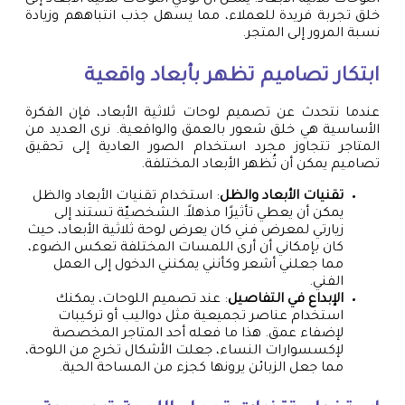
اللوحات ثلاثية الأبعاد. يمكن أن تؤدي اللوحات ثلاثية الأبعاد إلى
خلق تجربة فريدة للعملاء، مما يسهل جذب انتباههم وزيادة
نسبة المرور إلى المتجر.
ابتكار تصاميم تظهر بأبعاد واقعية
عندما نتحدث عن تصميم لوحات ثلاثية الأبعاد، فإن الفكرة
الأساسية هي خلق شعور بالعمق والواقعية. نرى العديد من
المتاجر تتجاوز مجرد استخدام الصور العادية إلى تحقيق
تصاميم يمكن أن تُظهر الأبعاد المختلفة.
تقنيات الأبعاد والظل
: استخدام تقنيات الأبعاد والظل
يمكن أن يعطي تأثيرًا مذهلاً. الشخصيّة تستند إلى
زيارتي لمعرض فني كان يعرض لوحة ثلاثية الأبعاد، حيث
كان بإمكاني أن أرى اللمسات المختلفة تعكس الضوء،
مما جعلني أشعر وكأنني يمكنني الدخول إلى العمل
الفني.
الإبداع في التفاصيل
: عند تصميم اللوحات، يمكنك
استخدام عناصر تجميعية مثل دواليب أو تركيبات
لإضفاء عمق. هذا ما فعله أحد المتاجر المخصصة
لإكسسوارات النساء، جعلت الأشكال تخرج من اللوحة،
مما جعل الزبائن يرونها كجزء من المساحة الحية.