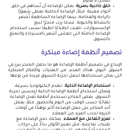
بشكل لا يقاوم.
خلق جاذبية بصرية
: يمكن للإضاءة أن تُساهم في خلق
أجواء معينة. مثلاً، الإضاءة الخافتة تعطي شعورًا
بالراحة والفخامة، بينما الإضاءة الساطعة تُشعر
بالنشاط والحيوية. عندما زرت متجرًا لبيع
الإكسسوارات، تلقيت انطباعًا لطيفًا بسبب استخدام
الإضاءة الدافئة التي جعلتني أشعر بالاسترخاء والتمتع
بالتسوق.
تصميم أنظمة إضاءة مبتكرة
الإبداع في تصميم أنظمة الإضاءة هو ما يجعل المتجر يبرز في
السوق. اليوم، هناك العديد من التقنيات والأفكار المبتكرة
التي يمكن استخدامها لجعل تجربة التسوق فريدة من نوعها.
استخدام الإضاءة الذكية
: تتقدم التكنولوجيا بسرعة،
ويمكن استخدام أنظمة الإضاءة الذكية لتحسين تجربة
التسوق. بعض المتاجر تستخدم أنظمة تُعدل الإضاءة
تلقائيًا حسب الوقت من اليوم والحضور. مثلاً، يعمل
أحد المتاجر على جعل الإضاءة أكثر توهجًا في أوقات
الذروة لجذب المزيد من العملاء.
تعزيز التفاعل مع العملاء
: يمكنك دمج الإضاءة مع
تقنيات تفاعلية، مثل تغيير الألوان بناءً على حركات