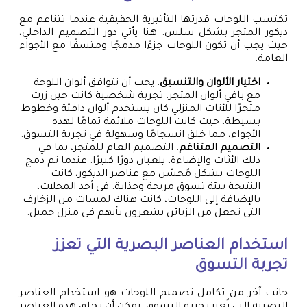
تكتسب اللوحات قدرتها التأثيرية الحقيقية عندما تتناغم مع
ديكور المتجر بشكل سلس. هنا يأتي دور التصميم الداخلي،
حيث يجب أن تكون اللوحات جزءًا مدمجًا ومتسقًا مع الأجواء
العامة.
اختيار الألوان والتنسيق
: يجب أن تتوافق ألوان اللوحة
مع باقي ألوان المتجر. تجربة شخصية كانت حين زرت
متجرًا للأثاث المنزلي كان يستخدم ألوان دافئة وخطوط
بسيطة، حيث كانت اللوحات ملائمة تمامًا لهذه
الأجواء، مما خلق انسجامًا وسهولة في تجربة التسوق.
التصميم المتناغم
: التصميم العام للمتجر، بما في
ذلك الأثاث والإضاءة، يلعبان دورًا كبيرًا. عندما تم دمج
اللوحات بشكل مُحسّن مع عناصر الديكور، كانت
النتيجة بيئة تسوق مريحة وجذابة. في أحد المحلات،
بالإضافة إلى اللوحات، كانت هناك لمسات من الزخارف
التي تجعل من الزبائن يشعرون بأنهم في منزل جميل.
استخدام العناصر البصرية التي تعزز
تجربة التسوق
جانب آخر من تكامل تصميم اللوحات هو استخدام العناصر