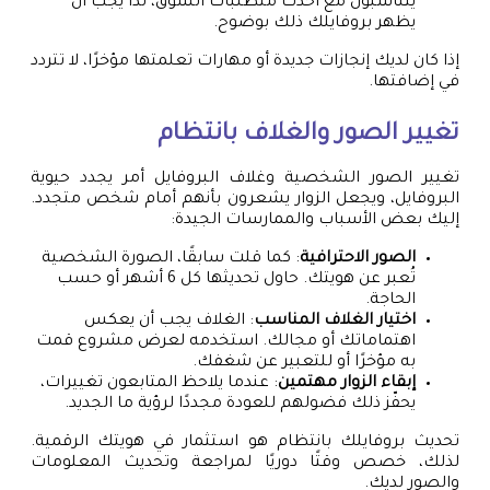
يتناسبون مع أحدث متطلبات السوق، لذا يجب أن
يظهر بروفايلك ذلك بوضوح.
إذا كان لديك إنجازات جديدة أو مهارات تعلمتها مؤخرًا، لا تتردد
في إضافتها.
تغيير الصور والغلاف بانتظام
تغيير الصور الشخصية وغلاف البروفايل أمر يجدد حيوية
البروفايل، ويجعل الزوار يشعرون بأنهم أمام شخص متجدد.
إليك بعض الأسباب والممارسات الجيدة:
الصور الاحترافية
: كما قلت سابقًا، الصورة الشخصية
تُعبر عن هويتك. حاول تحديثها كل 6 أشهر أو حسب
الحاجة.
اختيار الغلاف المناسب
: الغلاف يجب أن يعكس
اهتماماتك أو مجالك. استخدمه لعرض مشروع قمت
به مؤخرًا أو للتعبير عن شغفك.
إبقاء الزوار مهتمين
: عندما يلاحظ المتابعون تغييرات،
يحفّز ذلك فضولهم للعودة مجددًا لرؤية ما الجديد.
تحديث بروفايلك بانتظام هو استثمار في هويتك الرقمية.
لذلك، خصص وقتًا دوريًا لمراجعة وتحديث المعلومات
والصور لديك.