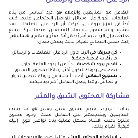
الرد على التعليقات والرسائل
التفاعل مع المتابعين والزملاء هو جزء أساسي من بناء
العلاقات القوية على وسائل التواصل الاجتماعي. عندما كنت
أبدأ في تعزيز بروفايلي، أدركت أن الرد على التعليقات يعد
بمثابة توفير شعور بالانتماء للمتابعين. عندما يترك متابع
تعليقًا، فإن الرد عليه أمر يُظهر أنك تقدِّر وقتهم واهتمامهم.
إليك بعض النصائح للقيام بذلك بشكل فعال:
كن سريعًا في الرد
: حاول الرد على التعليقات والرسائل
في أقرب فرصة ممكنة.
تقديم ردود شخصية
: بدلاً من الردود العامة، حاول
تخصيص ردودك لتكون أكثر ارتباطًا بمحتوى التعليق.
تشجيع النقاش
: أضف أسئلة في ردودك لتحفيز الحوار
والنقاش، وهذا يجعل التفاعل أكثر ديناميكية.
مشاركة المحتوى الشيق والمثير
بجانب الردود، تقديم محتوى شيق ومثير هو ما يجذب
المتابعين ويشجعهم على التفاعل معك. وجود محتوى
متنوع يجذب الانتباه يسهل عملية بناء تواصل قوي. إليك
كيفية القيام بذلك:
استخدام المحتوى المرئي
: مثل الصور والفيديوهات التي