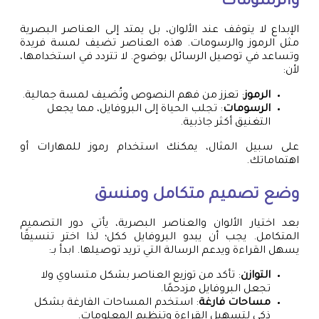
والرسومات
الإبداع لا يتوقف عند الألوان، بل يمتد إلى العناصر البصرية
مثل الرموز والرسومات. هذه العناصر تضيف لمسة فريدة
وتساعد في توصيل الرسائل بوضوح. لا تتردد في استخدامها،
لأن:
الرموز
: تعزز من فهم النصوص وتُضيف لمسة جمالية.
الرسومات
: تجلب الحياة إلى البروفايل، مما يجعل
التغنيق أكثر جاذبية.
على سبيل المثال، يمكنك استخدام رموز للمهارات أو
اهتماماتك.
وضع تصميم متكامل ومنسق
بعد اختيار الألوان والعناصر البصرية، يأتي دور التصميم
المتكامل. يجب أن يبدو البروفايل ككل؛ لذا اختر تنسيقًا
يسهل القراءة ويدعم الرسالة التي تريد توصيلها. ابدأ بـ:
التوازن
: تأكد من توزيع العناصر بشكل متساوي ولا
تجعل البروفايل مزدحمًا.
مساحات فارغة
: استخدم المساحات الفارغة بشكل
ذكي لتسهيل القراءة وتنظيم المعلومات.