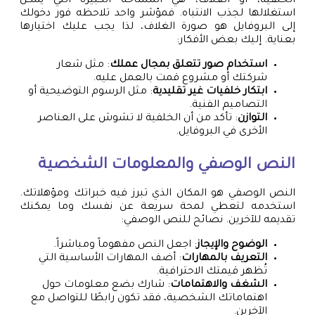
الخلفية، أو الغلاف، هي المساحة الكبيرة التي يمكن
استغلالها لجذب الانتباه. فمؤشر واحد تلاحظه فور دخولك
إلى البروفايل هو صورة الغلاف، لذا يجب عليك اختيارها
بعناية. إليك بعض الأفكار:
استخدام صور تتعلق بمجال عملك
: مثل شعار
شركتك أو مشروع قمت بالعمل عليه.
ابتكار خلفيات غير تقليدية
: مثل الرسوم التوضيحية أو
التصاميم الفنية.
التوازن
: تأكد من أن الخلفية لا تشوش على العناصر
الأخرى في البروفايل.
النص الوصفي والمعلومات الشخصية
النص الوصفي هو المكان الذي تبرز فيه خبراتك ومؤهلاتك.
استخدمه لتعطي لمحة سريعة عن نفسك وما يمكنك
تقديمه للآخرين. نصائح للنص الوصفي:
الوضوح والإيجاز
: اجعل النص مفهوماً ومباشراً.
التعريف بالمهارات
: أضف المهارات الأساسية التي
تُظهر قيمتك الاحترافية.
الشغف والاهتمامات
: شارك بضع معلومات حول
اهتماماتك الشخصية، فقد تكون رابطًا للتواصل مع
الآخرين.