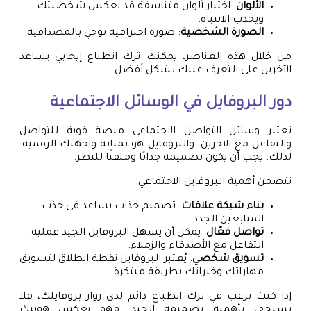
الألوان
: اختيار ألوان متناسقة قد يعكس شخصيتك
ويجذب الانتباه.
الصورة الشخصية
: صورة احترافية توحي بالمصداقية.
من خلال هذه العناصر، يمكنك ترك انطباع إيجابي يساعد
الآخرين على التعرف عليك بشكل أفضل.
دور البروفايل في الوسائل الاجتماعية
تعتبر وسائل التواصل الاجتماعي منصة قوية للتواصل
والتفاعل مع الآخرين، والبروفايل هو بمثابة واجهتك الرقمية.
لذلك، يجب أن يكون تصميمه جذابًا وملفتًا للنظر.
تتضمن أهمية البروفايل الاجتماعي:
بناء شبكة علاقات
: تصميم جذاب يساعد في جذب
المتابعين الجدد.
تواصل فعّال
: يمكن أن يسهل البروفايل الجيد عملية
التفاعل مع الأصدقاء والزملاء.
تسويق شخصي
: يُعتبر البروفايل نقطة انطلاق لتسويق
مهاراتك وخبراتك بطريقة مبتكرة.
إذا كنت ترغب في ترك انطباع دائم لدى زوار بروفايلك، فلا
تستخف بأهمية تصميمه الجيد. فهو يعكس هويتك