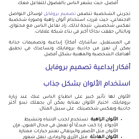
أفضل، حيث يشعر الناس بالفضول للتفاعل معك.
تجربتي الشخصية تتضمن
تصميم بروفايل
لوسائل التواصل
الاجتماعي، حيث قررت استخدام ألوان زاهية وصورة شخصية
تعكس شخصيتي. نتيجة لذلك، زاد تفاعل الناس مع محتواي،
وبالتالي حققت نجاحًا أكبر في بناء شبكة علاقات.
في المستقبل، سأشارك أفكارًا إبداعية وتصميمات جذابة
يمكن أن تعزز من جاذبية بروفايلك وتساعدك في تحقيق
أهدافك الشخصية والمهنية بشكل أفضل.
أفكار إبداعية
تصميم بروفايل
استخدام الألوان بشكل جذاب
الألوان لها تأثير كبير على انطباع الناس عنك عند زيارة
بروفايلك. اختيار الألوان بعناية يمكن أن يجعلك تبدو أكثر
جاذبية ويعكس شخصيتك. على سبيل المثال:
الألوان الزاهية
: تستخدم لجذب الانتباه وتنشيط
الأجواء. إذا كنت مبدعًا أو تعمل في مجال الفنون، فإن
الألوان مثل الأصفر والبرتقالي تعتبر خيارات ممتازة.
الألوان الهادئة
: مثل الأزرق والرمادي، تنقل شعور