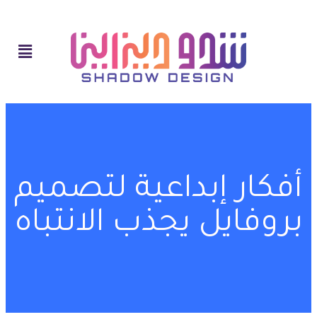
أفكار إبداعية لتصميم
بروفايل يجذب الانتباه