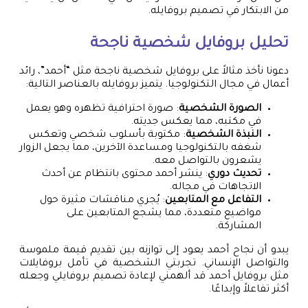
من الابتكار في تصميم بروفايله.
تحليل بروفايل شخصية ناجحة
دعونا نأخذ مثالاً على بروفايل شخصية ناجحة مثل “أحمد”، رائد
أعمال في مجال التكنولوجيا. يتميز بروفايله بالعناصر التالية:
الصورة الشخصية
: صورة احترافية تظهره وهو يعمل
في مكتبه، مما يعكس جديته.
النبذة الشخصية
: مكتوبة بأسلوب شخصي وتعكس
شغفه بالتكنولوجيا ومساعدة الآخرين، مما يجعل الزوار
يشعرون بالتواصل معه.
تحديث دوري
: ينشر أحمد محتوى بانتظام عن أحدث
الاتجاهات في مجاله.
التفاعل مع المتابعين
: يُجري مناقشات مثيرة حول
مواضيع متعددة، مما يشجع المتابعين على
المشاركة.
يبدو أن نجاح أحمد يعود إلى توازنه بين تقديم قيمة ملموسة
والتواصل الإنساني. تجربتي الشخصية في تأمل بروفايلات
مثل بروفايل أحمد قد ألهمني لإعادة تصميم بروفايلي وجعله
أكثر تفاعلاً وإبداعًا.