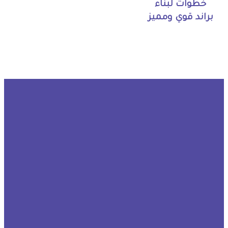
خطوات لبناء
براند قوي ومميز