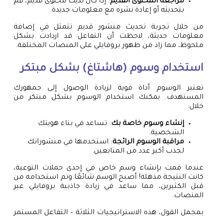
مراجعة المحتوى القديم
: إذا كان لديك محتوى قديم، قم
بتحديثه أو إعادة نشره مع معلومات جديدة.
من خلال تجربة تحديث منشور قديم تتمثل في إضافة
معلومات حديثة، لاحظت أن التفاعل قد ازدادت بشكل
ملحوظ، مما زاد من ظهور بروفايلي على المنصات المختلفة.
استخدام وسوم (هاشتاغ) بشكل مبتكر
تعتبر الوسوم أداة قوية لزيادة الوصول إلى جمهورك
المستهدف. يمكنك استخدام الوسوم بشكل مبتكر من
خلال:
إنشاء وسوم خاصة بك
: تساعد في بناء هويتك
الشخصية.
مراقبة الوسوم الرائجة
: استخدمها في منشوراتك
لجذب أكبر عدد من المتابعين.
عندما قمت بإنشاء وسم خاص في إحدى حملات التوعية،
كانت النتيجة مذهلة! أصبح الوسم شائعًا وتم استخدامه من
قبل الكثيرين، مما ساعد في زيادة جاذبية بروفايلي عبر
المنصات.
بمجمل القول، هذه الاستراتيجيات الثلاثة – التفاعل المستمر