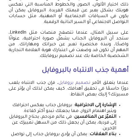
ذلك اختيار الألوان، الصور، والخطوط المناسبة التي تعكس
هويتك بشكل يعبر عن قيمتك الفريدة. البروفايل يمكن أن
يكون في السياقات الاجتماعية أو المهنية، مثل حسابات
التواصل الاجتماعي أو السير الذاتية الرقمية.
على سبيل المثال، عندما تتصفح منصات مثل LinkedIn،
ستجد أن البروفايل الجذاب يشمل صورة احترافية، عنوانًا
واضحًا، ونبذة مختصرة تعبر عن خبراتك ومهاراتك. من
المهم أن تكون قد وضعت في اعتبارك هوية العلامة التجارية
الشخصية الخاصة بك عند تصميم بروفايلك.
أهمية جذب الانتباه بالبروفايل
عندما يتعلق الأمر
تصميم بروفايل
، فإن جذب الانتباه يلعب
دورًا حاسمًا في تحقيق أهدافك. كيف يمكن لذلك أن يؤثر على
مسيرتك؟ إليك بعض النقاط:
الإشارة إلى الاحترافية
: بروفايل جذاب يعكس احترافك
ويثير اهتمام الزوار، مما يجعلك تبدو أكثر كفاءة.
التميّز عن المنافسين
: في عالم مزدحم، يحتاج البروفايل
إلى فردية، يمكن أن يجعل ذلك من السهل تمييزك عن
الآخرين.
بناء العلاقات
: يمكن أن يؤدي بروفايل جذاب إلى تواصل