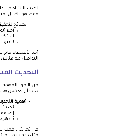
لجذب الانتباه في ع
فقط هويتك بل يميزك
نصائح لتحقي
اختر أل
استخدم
لا تترد
أحد الأصدقاء قام 
التواصل مع فنانين آ
التحديث المن
من الأمور المهمة
يجب أن تعكس هذه ا
أهمية التحدي
تحديث ا
إضافة م
يُظهر ج
في تجربتي، قمت بت
مثل دعوات من مشر