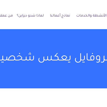
الأنشطة والخدمات
نماذج أعمالنا
لماذا شدو ديزاين؟
من عملائ
م بروفايل يعكس شخصي