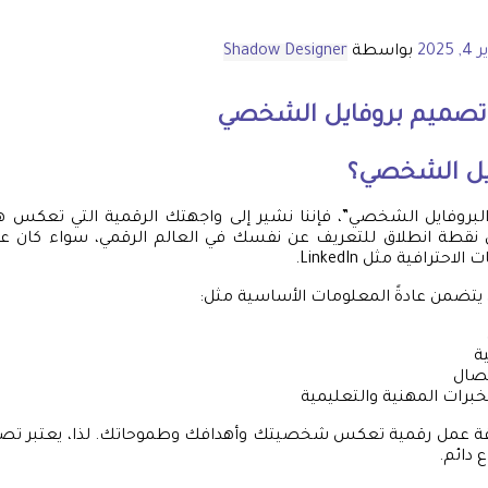
2025
بواسطة
Shadow Designer
تصميم بروفايل
الشخصي
ايل الشخصي؟
لبروفايل الشخصي”، فإننا نشير إلى واجهتك الرقمية التي تعكس ه
نقطة انطلاق للتعريف عن نفسك في العالم الرقمي، سواء كان ع
حترافية مثل LinkedIn.
يتضمن عادةً المعلومات الأساسية مثل:
ة
تصال
رات المهنية والتعليمية
قة عمل رقمية تعكس شخصيتك وأهدافك وطموحاتك. لذا، يعتبر تص
 دائم.