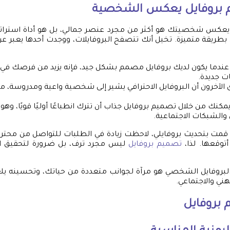
بروفايل
يعكس الشخصية
عكس شخصيتك هو أكثر من مجرد عنصر جمالي، بل هو أداة استرات
 بطريقة متميزة. تخيل أنك تتصفح البروفايلات، ووجدت أحدها يعبر عن
 عندما يكون لديك بروفايل مصمم بشكل جيد، فإنه يزيد من فرصك في
ت جديدة.
ى الآخرون أن البروفايل الاحترافي يشير إلى شخصية واعية ومدروسة، 
يمكنك من خلال تصميم بروفايل جذاب أن تترك انطباعًا أوليًا قويًا، وه
 والشبكات الاجتماعية.
قمت بتحديث بروفايلي، لاحظت زيادة في الطلبات للتواصل من محت
وقعها. لذا،
تصميم بروفايل
ليس مجرد ترف، بل ضرورة لتحقيق ال
لبروفايل الشخصي هو مرآة لجوانب متعددة من حياتك، وتحسينه يلعب
ي والاجتماعي.
بروفايل