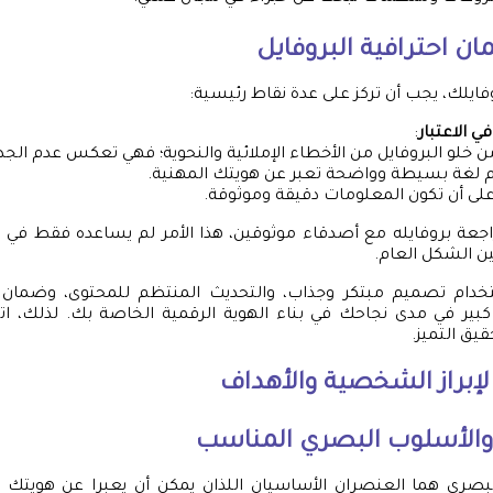
ن احترافية البروفايل
فايلك، يجب أن تركز على عدة نقاط رئيسية:
 الاعتبار
:
 خلو البروفايل من الأخطاء الإملائية والنحوية؛ فهي تعكس عدم الجدي
 لغة بسيطة وواضحة تعبر عن هويتك المهنية.
ى أن تكون المعلومات دقيقة وموثوقة.
راجعة بروفايله مع أصدقاء موثوقين، هذا الأمر لم يساعده فقط في
ين الشكل العام.
تخدام تصميم مبتكر وجذاب، والتحديث المنتظم للمحتوى، وضمان اح
بير في مدى نجاحك في بناء الهوية الرقمية الخاصة بك. لذلك، ات
ق التميز.
لإبراز الشخصية والأهداف
ن والأسلوب البصري المناسب
البصري هما العنصران الأساسيان اللذان يمكن أن يعبرا عن هويتك و