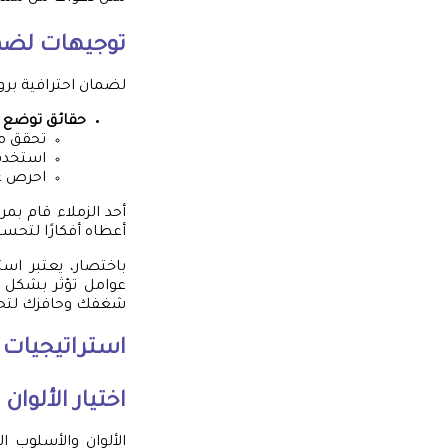
توجيهات لضما
لضمان احترافية برو
حقائق توضع في
تحقق من
استخدم
احرص عل
أحد الزملاء قام بم
أعطاه أفكارًا لتحس
باختصار، يعتبر اس
عوامل تؤثر بشكل ك
شغفك وحافزك لتحقي
استراتيجيات 
اختيار الألوا
الألوان والأسلوب 