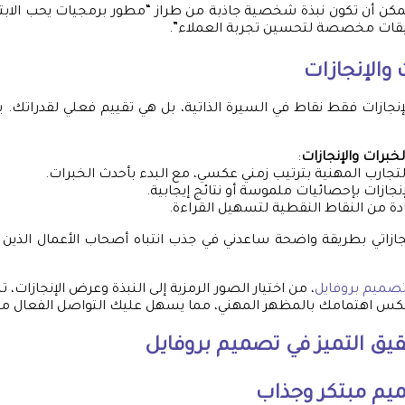
يمكن أن تكون نبذة شخصية جاذبة من طراز “مطور برمجيات يحب الابت
بيقات مخصصة لتحسين تجربة العملاء”.
والإنجازات
والإنجازات فقط نقاط في السيرة الذاتية، بل هي تقييم فعلي لقدرات
خبرات والإنجازات
:
جارب المهنية بترتيب زمني عكسي، مع البدء بأحدث الخبرات.
لإنجازات بإحصائيات ملموسة أو نتائج إيجابية.
دة من النقاط النقطية لتسهيل القراءة.
جازاتي بطريقة واضحة ساعدني في جذب انتباه أصحاب الأعمال الذين 
صميم بروفايل
، من اختيار الصور الرمزية إلى النبذة وعرض الإنجازات
عكس اهتمامك بالمظهر المهني، مما يسهل عليك التواصل الفعال مع 
يق التميز في
تصميم بروفايل
يم مبتكر وجذاب