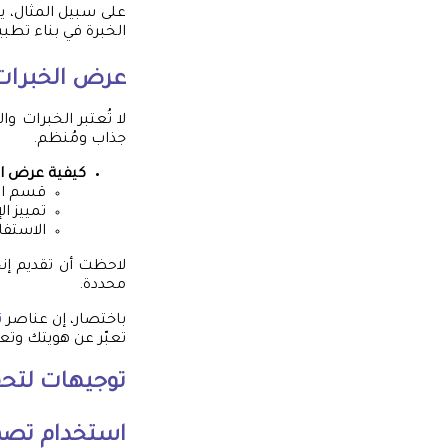
على سبيل المثال، 
الخبرة في بناء تط
عرض الخبرات 
لا تُعتبر الخبرات 
جذاب ومُنظم.
كيفية عرض ال
قسم الت
تمييز ا
الاستفا
لاحظت أن تقديم إن
محددة.
باختصار، إن عناصر
ت
تعبّر عن هويتك وت
توجيهات لتحق
استخدام تصم