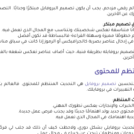
الم رقمي مزدحم، يجب أن يكون تصميم البروفايل مبتكرًا وجذابًا. الت
 عن الآخرين.
ق تصميم مبتكر
:
وانًا متناسقة تعكس شخصيتك وتتناسب مع المجال الذي تعمل فيه.
 خطوطًا مميزة وسهلة القراءة؛ فالبساطة قد تكون أفضل.
د في إدخال عناصر بصرية كالجرافيكس أو الرموز إذا كانت في سياق من
بتصميم بروفايله بطريقة فنية، حيث أضاف عناصر تعكس شغفه بالفن
خرين.
تظم للمحتوى
 لتحسين
تصميم بروفايل
هي التحديث المنتظم للمحتوى. فالعالم يتغ
لتغييرات في بروفايلك.
ث المنتظم
:
لخبرات والإنجازات يعكس تطورك المهني.
حتوى جديد يولد اهتمامًا جديدًا وقد يجذب فرص عمل جديدة.
دية اهتمامك في المجال الذي تعمل فيه.
حديث بروفايلي بشكل دوري، ولاحظت كيف أن ذلك قد جلب لي فرصًا
وعات ومنظمات تبحث عن خبراء في مجال عملي.