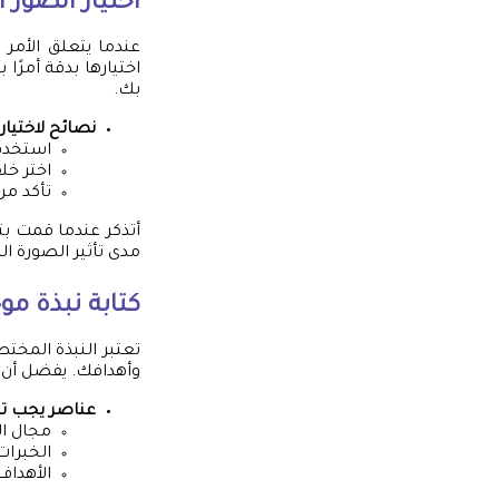
اختيار الصور ا
عندما يتعلق الأمر
ت
اختيارها بدقة أمرًا
بك.
نصائح لاختيار 
استخدم 
اختر خل
تأكد من
أتذكر عندما قمت بت
مدى تأثير الصورة ال
كتابة نبذة مو
تعتبر النبذة المخ
وأهدافك. يفضل أن 
عناصر يجب تض
مجال ا
الخبرات
الأهداف