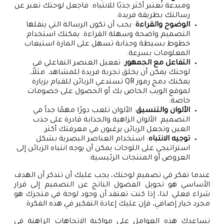
ومبدعة تُعتبر أكثر جذبًا للانتباه. فاجعل لوحتك تعبر عن
رسالتك بطريقة فريدة.
الوضوح والقراءة
: يجب أن تكون الرسالة التي ينقلها
التصميم واضحة وسهلة القراءة. يمكنك استخدام
خطوط بسيطة وجذابة تسهل على المارة استيعاب
المعلومات بسرعة.
التفاعل مع الجمهور
: تفعيل العنصر التفاعلي في
لوحتك يمكن أن يخلق تجربة فريدة للمشاهد. مثلاً،
يمكنك دمج رموز QR تستدعي الزبائن للقيام بزيارة
لموقع الويب الخاص بك أو الحصول على خصومات
خاصة.
الألوان والتنسيق
: الألوان تلعب دورًا مهمًا جداً في
التصميم. الألوان الزاهية والجذابة قادرة على جذب
العين وتجعل الزبائن يرغبون في معرفتك أكثر.
توجيه الانتباه
: استخدام العناصر البصرية بشكل
استراتيجي على اللوحات يمكن أن يوجه انتباه الزبائن إلى
العروض أو المنتجات الرئيسية.
عندما تفكر في تصميم لوحتك، يجب عليك أن تتذكر أن الهدف
الأساسي هو تحويل الفضول الناتج عن التصميم إلى قرار
شراء فعلي. لذا، إذا كنت تعتقد أن وجود لوحة في متجرك هو
مجرد خيار إضافي، فإن عليك إعادة التفكير في هذه الفكرة.
تساعدك هذه العوامل على مواكبة الاتجاهات الراهنة في