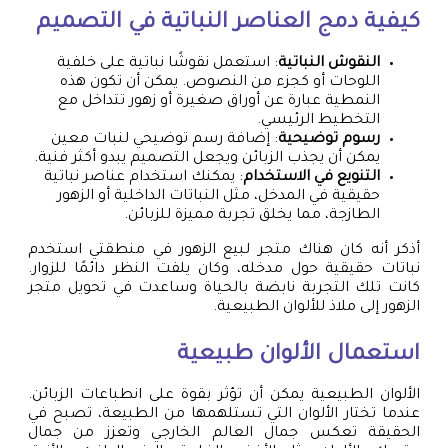
كيفية دمج العناصر النباتية في التصميم
النقوش النباتية
: استعمل نقوشًا نباتية على خلفية
اللوحات أو كجزء من النصوص. يمكن أن تكون هذه
النمطية عبارة عن أوراق صغيرة أو زهور تتداخل مع
التخطيط الرئيسي.
رسوم توضيحية
: إضافة رسم توضيحي لنبات معين
يمكن أن يجذب الزبائن ويجعل التصميم يبدو أكثر فنية.
التنويع في الاستخدام
: يمكنك استخدام عناصر نباتية
حقيقية في المدخل، مثل النباتات الداخلية أو الزهور
الطازجة، مما يخلق تجربة مميزة للزبائن.
أذكر أنه كان هناك متجر لبيع الزهور في منطقتي استخدم
نباتات حقيقية حول مدخله، وكان يلفت النظر دائمًا للزوار.
كانت تلك التجربة نابضة بالحياة وساعدت في تحويل متجر
الزهور إلى ملاذ للألوان الطبيعية.
استعمال الألوان طبيعية
الألوان الطبيعية يمكن أن تؤثر بقوة على انطباعات الزبائن.
عندما تختار الألوان التي تستلهمها من الطبيعة، تصبح في
الحقيقة تعكس جمال العالم الخارجي وتعزز من جمال