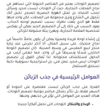
تصميم اللوحات يعتبر من العناصر الحيوية التي تساهم في
نجاح المحلات التجارية، حيث أن اللوحات ليست مجرد وسائل
لجذب الانتباه، بل تمثل الهوية البصرية للمتجر. تخيل أنك
تتجول في الشارع وترى مجموعة من المحلات، لكن واحد منها
فقط هو الذي يلفت نظرك بسبب تصميم لوحته الجذاب.
يعود السبب في ذلك إلى أن التصميم الجيد يمكن أن يعكس
شخصية العلامة التجارية، ويهيئ بيئة مشوقة للزبائن.
إن إنشاء لوحة فريدة ومميزة يمكن أن يكون عاملاً حاسماً في
نجاح متجرك. على سبيل المثال، أنا أذكر تجربتي عند زيارة
متجر لبيع الملابس في وسط المدينة. كان تصميم اللوحة
الخارجي مبدعًا وبسيطاً في آن واحد، مما جعلني أرغب في
الدخول لاستكشاف محتوياته. لذا يُمكن القول إن تصميم
اللوحات ليس مجرد عمل فني، بل استراتيجية تسويقية ذكية
تستحق الاستثمار.
العوامل الرئيسية في جذب الزبائن
القدرة على جذب الزبائن ليست مقتصرة على الجودة أو
السعر فقط، بل تتأثر بشكل مباشر بنوعية تصميم اللوحات.
هناك العديد من العوامل التي تؤثر في جذبهم، ومنها:
الإبداع والابتكار
: اللوحات التي تحمل أفكاراً جديدة