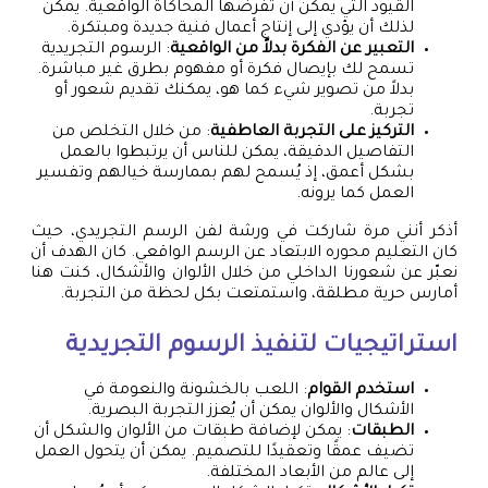
القيود التي يمكن أن تفرضها المحاكاة الواقعية. يمكن
لذلك أن يؤدي إلى إنتاج أعمال فنية جديدة ومبتكرة.
التعبير عن الفكرة بدلاً من الواقعية
: الرسوم التجريدية
تسمح لك بإيصال فكرة أو مفهوم بطرق غير مباشرة.
بدلاً من تصوير شيء كما هو، يمكنك تقديم شعور أو
تجربة.
التركيز على التجربة العاطفية
: من خلال التخلص من
التفاصيل الدقيقة، يمكن للناس أن يرتبطوا بالعمل
بشكل أعمق، إذ يُسمح لهم بممارسة خيالهم وتفسير
العمل كما يرونه.
أذكر أنني مرة شاركت في ورشة لفن الرسم التجريدي، حيث
كان التعليم محوره الابتعاد عن الرسم الواقعي. كان الهدف أن
نعبّر عن شعورنا الداخلي من خلال الألوان والأشكال، كنت هنا
أمارس حرية مطلقة، واستمتعت بكل لحظة من التجربة.
استراتيجيات لتنفيذ الرسوم التجريدية
استخدم القوام
: اللعب بالخشونة والنعومة في
الأشكال والألوان يمكن أن يُعزز التجربة البصرية.
الطبقات
: يمكن لإضافة طبقات من الألوان والشكل أن
تضيف عمقًا وتعقيدًا للتصميم. يمكن أن يتحول العمل
إلى عالم من الأبعاد المختلفة.