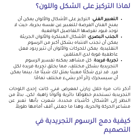
لماذا التركيز على الشكل واللون؟
التعبير الفني
: التركيز على الأشكال والألوان يمكن أن
يمنح الفنان الفرصة للتعبير عن نفسه بحرية، حيث لا
توجد قيود تفرضها التفاصيل الواقعية.
الجذب البصري
: الأشكال المبتكرة والألوان الجريئة
يمكن أن تجذب الانتباه بشكل أكبر من الرسوم
التقليدية. يمكن للحركات والألوان أن تثير ردود فعل
عاطفية قوية لدى المتلقين.
تجربة فريدة
: كل مشاهد يمكنه تفسير الرسوم
التجريدية بشكل مختلف، مما يخلق تجربة فريدة لكل
فرد. قد ترى شكلًا معينًا يمثل لك شيئًا ما، بينما يمكن
أن سيسحرك زائر آخر بشيء مختلف تمامًا.
أذكر ذات مرة خلال زيارتي لمعرض فني، كانت إحدى اللوحات
التجريدية تستخدم خطوطًا دائرية وألوانًا زاهية. لكن، بدلاً من
النظر إلى الأشكال كأشياء محددة، شعرت بأنها تعبر عن
مشاعر الحركة والحرية، وهذا ما جعلني أقف أمامها طويلاً.
كيفية دمج الرسوم التجريدية في
التصميم