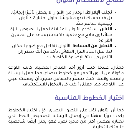
نصائح لاستخدام الألوان
تجنب الإفراط
: الإكثار من الألوان لا يعطي تأثيرًا إيجابيًا،
بل قد يجعلك تبدو مشوشًا. حاول اختيار 2-3 ألوان
رئيسية تتناغم معًا.
التباين
: استخدم الألوان المتباينة لجعل النصوص بارزة.
مثلاً، لون فاتح مع خلفية داكنة سيساعد على تحسين
القراءة.
التحقق من المساحة
: الألوان تتفاعل مع ضوء المكان.
لذا، قبل اتخاذ القرار النهائي، تأكد من أنك تنظر إلى
الألوان في بيئة الإضاءة الخاصة بك.
كمثال، عندما كنت أزور أحد المتاجر المحلية، كانت اللوحة
مكونة من اللون الأحمر مع خطوط بيضاء، مما جعل الرسالة
واضحة ولافتة. كنت تشعر بالحماس بمجرد أن وضعت عيني
على اللوحة، مما جعلني أرغب في الدخول للاستكشاف.
اختيار الخطوط المناسبة
كما أن الألوان تؤثر على التصور البصري، فإن اختيار الخطوط
يلعب دورًا مهمًا في إيصال الرسالة الصحيحة. الخط الذي
تختاره يعكس أكثر من مجرد نص، فهو يمثل أيضًا شخصية
علامتك التجارية.