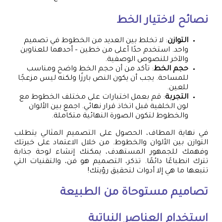
نصائح لاختيار الخط
التوازن
: لا تخلط بين العديد من الخطوط في تصميم
واحد. استخدم حدًا أعلى من خطين – أحدهما للعناوين
والآخر للنصوص الوصفية.
حجم الخط
: تأكد من أن حجم الخط واضح ومناسب
للمساحة. يجب أن يكون النص بارزًا ولكنه ليس مزعجًا
للعين.
التجربة
: قم بعمل اختبارات على مختلف الخطوط مع
لون الخلفية قبل اتخاذ قرار نهائي. اجمع بين الألوان
والخطوط لتكون الصورة النهائية متكاملة.
في نهاية المطاف، الحصول على التصميم المثالي يتطلب
التوازن بين الألوان والخطوط. من خلال الاعتماد على خبرتك
وفهمك للجمهور المستهدف، يمكنك إنشاء لوحة جذابة
تترك انطباعًا دائمًا. تذكر، التصميم هو فن، والتقنيات التي
تتبعها ما هي إلا أدوات لتحقيق رؤيتك!
تصاميم مستوحاة من الطبيعة
استخدام العناصر النباتية