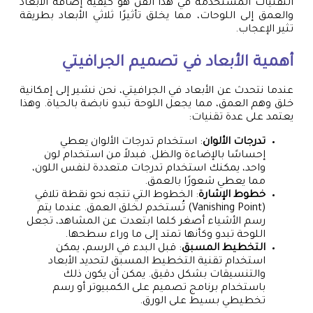
التقنيات المستخدمة في هذا الفن هو كيفية إضافة الأبعاد
والعمق إلى اللوحات، مما يخلق تأثيرًا ثلاثي الأبعاد بطريقة
تثير الإعجاب.
أهمية الأبعاد في تصميم الجرافيتي
عندما نتحدث عن الأبعاد في الجرافيتي، نحن نشير إلى إمكانية
خلق وهم العمق، مما يجعل اللوحة تبدو نابضة بالحياة. وهذا
يعتمد على عدة تقنيات:
تدرجات الألوان
: استخدام تدرجات الألوان يعطي
إحساسًا بالإضاءة والظل. فبدلاً من استخدام لون
واحد، يمكنك استخدام تدرجات متعددة لنفس اللون،
مما يعطي شعورًا بالعمق.
خطوط الإشارة
: الخطوط التي تتجه نحو نقطة تلاقي
(Vanishing Point) تُستخدم لخلق العمق. عندما يتم
رسم الأشياء أصغر كلما ابتعدت عن المشاهد، تجعل
اللوحة تبدو وكأنها تمتد إلى ما وراء سطحها.
التخطيط المسبق
: قبل البدء في الرسم، يمكن
استخدام تقنية التخطيط المسبق لتحديد الأبعاد
والتنسيقات بشكل دقيق. يمكن أن يكون ذلك
باستخدام برنامج تصميم على الكمبيوتر أو رسم
تخطيطي بسيط على الورق.