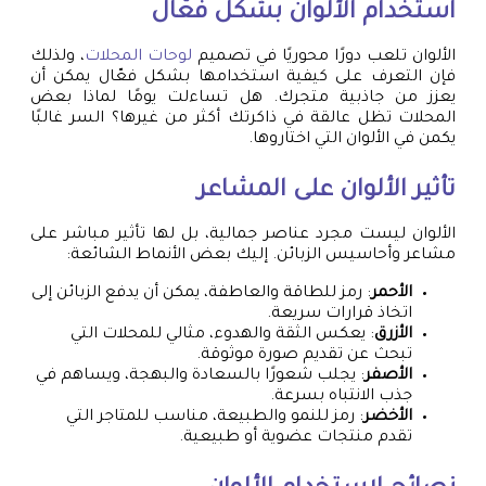
استخدام الألوان بشكل فعّال
الألوان تلعب دورًا محوريًا في تصميم
لوحات المحلات
، ولذلك
فإن التعرف على كيفية استخدامها بشكل فعّال يمكن أن
يعزز من جاذبية متجرك. هل تساءلت يومًا لماذا بعض
المحلات تظل عالقة في ذاكرتك أكثر من غيرها؟ السر غالبًا
يكمن في الألوان التي اختاروها.
تأثير الألوان على المشاعر
الألوان ليست مجرد عناصر جمالية، بل لها تأثير مباشر على
مشاعر وأحاسيس الزبائن. إليك بعض الأنماط الشائعة:
الأحمر
: رمز للطاقة والعاطفة، يمكن أن يدفع الزبائن إلى
اتخاذ قرارات سريعة.
الأزرق
: يعكس الثقة والهدوء، مثالي للمحلات التي
تبحث عن تقديم صورة موثوقة.
الأصفر
: يجلب شعورًا بالسعادة والبهجة، ويساهم في
جذب الانتباه بسرعة.
الأخضر
: رمز للنمو والطبيعة، مناسب للمتاجر التي
تقدم منتجات عضوية أو طبيعية.