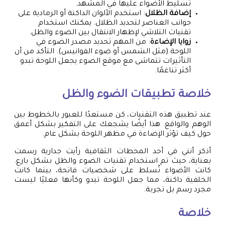
تسليط الأضواء عليها في المشهد.
إضافة الظلال
: استخدم الألوان الداكنة أو الرمادية على
جوانب العناصر لتحديد الظلال. يمكنك استخدام
تقنيات التلاشي لإظهار الانتقال بين الضوء والظل.
زوايا الإضاءة
: من المهم تحديد مصدر الضوء في
اللوحة (مثل الشمس أو ضوء الفوانيس). التأكد من أن
التأثيرات تتماشى مع موقع الضوء يجعل اللوحة تبدو
أكثر تناغمًا.
خلاصة تطبيقات الضوء والظل
عند تطبيق هذه التقنيات، كن مستعدًا للعبور بالخطوط بين
الوهم والواقع. هذا أيضًا يشجعك على التفكير بشكل أعمق
حول كيف تؤثر الإضاءة في مظهر اللوحة بشكل عام.
أذكر أنني في أحد المحطات الثقافية رأيت جدارية رسمت
بعناية، حيث تم استخدام تقنيات الضوء والظل بشكل بارع.
كانت الأضواء تُسلط على شخصيات فاتحة، بينما كانت
الخلفية داكنة، مما جعل اللوحة تبدو وكأنها فعليًا ليست
مجرد رسم بل تجربة.
خلاصة