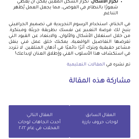
تكرار الأشكال
: تكرار الشكل المعين يمكن أن يُعطي
شعورًا بالنظام في الفوضى، مما يجعل العمل يُظهر
التناغم.
في الختام، استخدام الرسوم التجريدية في تصميم الجرافيتي
يتيح لك فرصة التعبير عن نفسك بطريقة جريئة ومبتكرة.
من خلال استغلال الأشكال والألوان، والابتعاد عن القيود التي
تفرضها التفاصيل الواقعية، يمكنك خلق عمل فني ينقل
مشاعر حقيقية ويترك أثرًا دائميًا في أذهان المتلقين. لا تتردد
في استكشاف هذا الأسلوب الفني وإطلاق العنان لإبداعك!
تم نشره في
المقالات التعليمية
مشاركة هذه المقالة
المقال السابق:
المقال التالي:
لوحات حروف بارزة
أحدث اتجاهات لوحات
المحلات في عام ٢٠٢٢