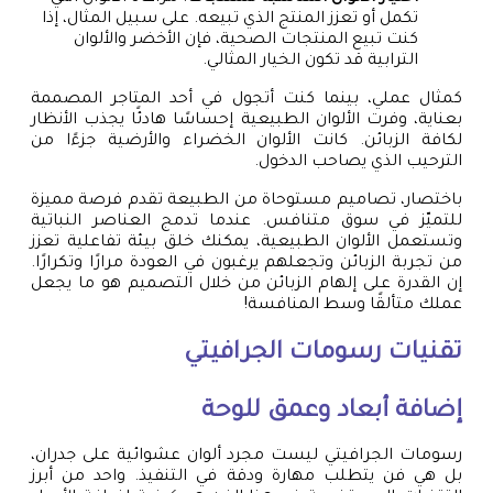
تكمل أو تعزز المنتج الذي تبيعه. على سبيل المثال، إذا
كنت تبيع المنتجات الصحية، فإن الأخضر والألوان
الترابية قد تكون الخيار المثالي.
كمثال عملي، بينما كنت أتجول في أحد المتاجر المصممة
بعناية، وفرت الألوان الطبيعية إحساسًا هادئًا يجذب الأنظار
لكافة الزبائن. كانت الألوان الخضراء والأرضية جزءًا من
الترحيب الذي يصاحب الدخول.
باختصار، تصاميم مستوحاة من الطبيعة تقدم فرصة مميزة
للتميّز في سوق متنافس. عندما تدمج العناصر النباتية
وتستعمل الألوان الطبيعية، يمكنك خلق بيئة تفاعلية تعزز
من تجربة الزبائن وتجعلهم يرغبون في العودة مرارًا وتكرارًا.
إن القدرة على إلهام الزبائن من خلال التصميم هو ما يجعل
عملك متألقًا وسط المنافسة!
تقنيات رسومات الجرافيتي
إضافة أبعاد وعمق للوحة
رسومات الجرافيتي ليست مجرد ألوان عشوائية على جدران،
بل هي فن يتطلب مهارة ودقة في التنفيذ. واحد من أبرز