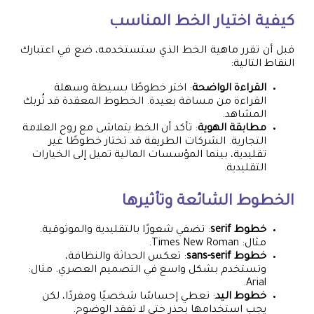
كيفية اختيار الخط المناسب
قبل أن تقرر ماهية الخط الذي ستستخدمه، ضع في اعتبارك
النقاط التالية:
القراءة الواضحة
: اختر خطوطًا بسيطة وسهلة
القراءة من مسافة بعيدة. الخطوط المعقدة قد تُربك
المشاهد.
مطابقة الهوية
: تأكد أن الخط يتماشى مع روح العلامة
التجارية. الشركات الطريفة قد تختار خطوطًا غير
تقليدية، بينما المؤسسات المالية تميل إلى الخيارات
التقليدية.
الخطوط الشائعة وتأثيرها
خطوط serif
: تضفي شعورًا بالتقليدية والموثوقية.
مثال: Times New Roman.
خطوط sans-serif
: تعكس الحداثة والنظافة،
وتستخدم بشكل واسع في التصميم العصري. مثال:
Arial.
خطوط اليد
: تعطي إحساسًا شخصيًا ومفردًا، لكن
يجب استخدامها بحذر حتى لا تفقد الوضوح.