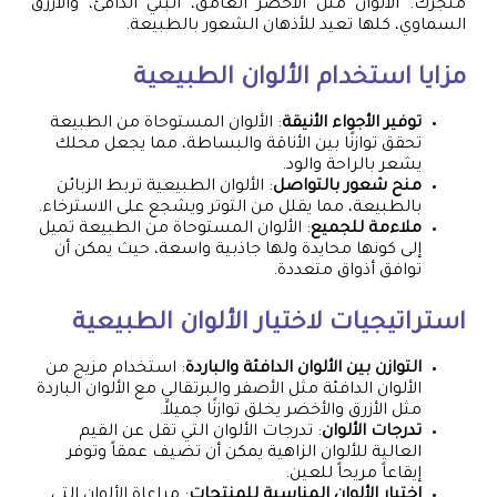
متجرك. الألوان مثل الأخضر الغامق، البني الدافئ، والأزرق
السماوي، كلها تعيد للأذهان الشعور بالطبيعة.
مزايا استخدام الألوان الطبيعية
توفير الأجواء الأنيقة
: الألوان المستوحاة من الطبيعة
تحقق توازنًا بين الأناقة والبساطة، مما يجعل محلك
يشعر بالراحة والود.
منح شعور بالتواصل
: الألوان الطبيعية تربط الزبائن
بالطبيعة، مما يقلل من التوتر ويشجع على الاسترخاء.
ملاءمة للجميع
: الألوان المستوحاة من الطبيعة تميل
إلى كونها محايدة ولها جاذبية واسعة، حيث يمكن أن
توافق أذواق متعددة.
استراتيجيات لاختيار الألوان الطبيعية
التوازن بين الألوان الدافئة والباردة
: استخدام مزيج من
الألوان الدافئة مثل الأصفر والبرتقالي مع الألوان الباردة
مثل الأزرق والأخضر يخلق توازنًا جميلاً.
تدرجات الألوان
: تدرجات الألوان التي تقل عن القيم
العالية للألوان الزاهية يمكن أن تضيف عمقاً وتوفر
إيقاعاً مريحاً للعين.
اختيار الألوان المناسبة للمنتجات
: مراعاة الألوان التي