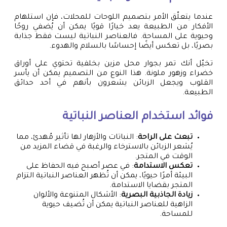
عندما يتعلّق الأمر بتصميم اللوحات للمحلات، فإن استلهام
الأفكار من الطبيعة يعد خيارًا قويًا يمكن أن يُضفي روحًا
وحيوية على المساحة. فالعناصر النباتية ليست فقط جذابة
بصريًا، بل تعكس أيضًا إحساسًا بالسلام والهدوء.
تخيّل أنك تمر بجوار محل مزين بخلفية تحتوي على أوراق
خضراء وزهور ملونة. هذا النوع من التصميم يمكن أن يأسر
القلوب ويجعل الزبائن يشعرون بأنهم في أحد حدائق
الطبيعة.
فوائد استخدام العناصر النباتية
تبعث على الراحة
: النباتات والأزهار لها تأثير مُهدئ، مما
يُشعر الزبائن بالاسترخاء والرغبة في قضاء المزيد من
الوقت في المتجر.
تعكس الاستدامة
: في عصر أصبح فيه الحفاظ على
البيئة أمرًا حيويًا، يمكن أن تُظهر العناصر النباتية التزام
المتجر بقضايا الاستدامة.
زيادة الجاذبية البصرية
: الأشكال المتنوعة والألوان
الزاهية للعناصر النباتية يمكن أن تُضيف حيوية
للمساحة.