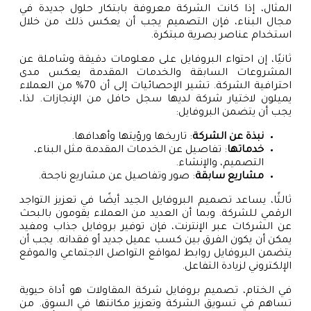
المثال، إذا كانت الشركة معروفة بابتكار حلول جديدة في
مجال البناء، فإن التصميم يجب أن يعكس ذلك من خلال
استخدام عناصر بصرية مبتكرة.
ثانيًا، إن احتواء البروفايل على معلومات دقيقة وشاملة عن
المشروعات السابقة والخدمات المقدمة يعكس مدى
احترافية الشركة. تشير الإحصائيات إلى أن 70% من العملاء
يميلون لاختيار شركة لديها سجل حافل من الإنجازات. لذا،
يجب أن يتضمن البروفايل:
نبذة عن الشركة
: تاريخها ورؤيتها وأهدافها.
خدماتها
: تفاصيل عن الخدمات المقدمة مثل البناء،
التصميم، والإنشاء.
مشاريع سابقة
: صور وتفاصيل عن مشاريع ناجحة.
ثالثًا، يساعد تصميم البروفايل الجيد أيضًا في تعزيز التواجد
الرقمي للشركة. وبما أن العديد من العملاء يقومون بالبحث
عن الشركات عبر الإنترنت، فإن توفير بروفايل جذاب ومفيد
يمكن أن يكون الفرق بين كسب عميل جديد أو فقدانه. يجب أن
يتضمن البروفايل روابط لمواقع التواصل الاجتماعي والموقع
الإلكتروني لزيادة التفاعل.
في الختام، تصميم بروفايل شركة المقاولات هو أداة حيوية
تساهم في تسويق الشركة وتعزيز مكانتها في السوق. من