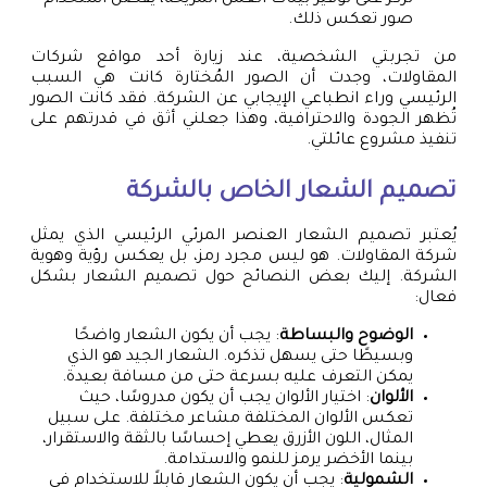
صور تعكس ذلك.
من تجربتي الشخصية، عند زيارة أحد مواقع شركات
المقاولات، وجدت أن الصور المُختارة كانت هي السبب
الرئيسي وراء انطباعي الإيجابي عن الشركة. فقد كانت الصور
تُظهر الجودة والاحترافية، وهذا جعلني أثق في قدرتهم على
تنفيذ مشروع عائلتي.
تصميم الشعار الخاص بالشركة
يُعتبر تصميم الشعار العنصر المرئي الرئيسي الذي يمثل
شركة المقاولات. هو ليس مجرد رمز، بل يعكس رؤية وهوية
الشركة. إليك بعض النصائح حول تصميم الشعار بشكل
فعال:
الوضوح والبساطة
: يجب أن يكون الشعار واضحًا
وبسيطًا حتى يسهل تذكره. الشعار الجيد هو الذي
يمكن التعرف عليه بسرعة حتى من مسافة بعيدة.
الألوان
: اختيار الألوان يجب أن يكون مدروسًا، حيث
تعكس الألوان المختلفة مشاعر مختلفة. على سبيل
المثال، اللون الأزرق يعطي إحساسًا بالثقة والاستقرار،
بينما الأخضر يرمز للنمو والاستدامة.
الشمولية
: يجب أن يكون الشعار قابلاً للاستخدام في