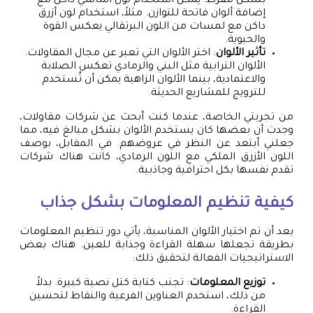
بشكل مفرط. يمكن استخدام لون أساسي داكن مع
إضافة ألوان فاتحة للتوازن. مثلاً، استخدام لون أزرق
داكن مع لمسات من اللون البرتقالي يعكس القوة
والحيوية.
تأثير الألوان
: اختر الألوان التي تعبر عن مجال المقاولات.
الألوان الترابية مثل البني والرمادي تعكس الصلابة
والاعتمادية، بينما الألوان الزاهية يمكن أن تُستخدم
للترويج للمشاريع الحديثة.
من تجربتي الخاصة، عندما كنت أبحث عن شركات مقاولات،
وجدت أن بعضها كان يستخدم الألوان بشكل مبالغ فيه، مما
جعلني أبتعد عن النظر في عروضهم. في المقابل، بوصف
اللون الأزرق الملكي مع اللون الرمادي، كانت هناك شركات
تقدم نفسها بكل احترافية وجاذبية.
كيفية تنظيم المعلومات بشكل جذاب
بعد أن تم اختيار الألوان المناسبة، يأتي دور تنظيم المعلومات
بطريقة تجعلها سهلة القراءة وجذابة للعين. هناك بعض
الاستراتيجيات الفعالة لتحقيق ذلك:
توزيع المعلومات
: تجنب كتابة كتل نصية كبيرة. بدلاً
من ذلك، استخدم العناوين الفرعية والنقاط لتحسين
القراءة.