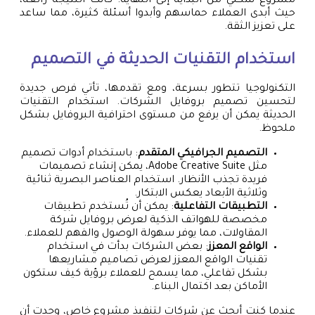
مشروع سكني من البداية إلى النهاية. كانت النتيجة رائعة،
حيث أبدى العملاء حماسهم وأبدوا أسئلة كثيرة، مما ساعد
على تعزيز الثقة.
استخدام التقنيات الحديثة في التصميم
التكنولوجيا تتطور بسرعة، ومع تقدمها، تأتي فرص جديدة
لتحسين تصميم بروفايل الشركات. استخدام التقنيات
الحديثة يمكن أن يرفع من مستوى احترافية البروفايل بشكل
ملحوظ.
التصميم الجرافيكي المتقدم
: باستخدام أدوات تصميم
مثل Adobe Creative Suite، يمكن إنشاء تصميمات
فريدة تجذب الأنظار. استخدام العناصر البصرية ثنائية
وثلاثية الأبعاد يعكس الابتكار.
التطبيقات التفاعلية
: يمكن أن تُستخدم تطبيقات
مخصصة للهواتف الذكية لعرض بروفايل شركة
المقاولات، مما يوفر سهولة الوصول والفهم للعملاء.
الواقع المعزز
: بعض الشركات بدأت في استخدام
تقنيات الواقع المعزز لعرض تصاميم مشاريعها
بشكل تفاعلي، مما يسمح للعملاء برؤية كيف ستكون
الأماكن بعد اكتمال البناء.
عندما كنت أبحث عن شركات لتنفيذ مشروع خاص، وجدت أن