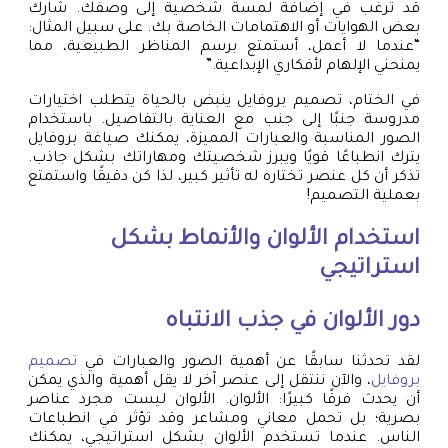
قد ترغب في إضافة لمسة شخصية إلى وصفك. شارك
بعض الهوايات أو الاهتمامات الخاصة بك. على سبيل المثال:
“عندما لا أعمل، أستمتع برسم المناظر الطبيعية، مما
يمنحني الإلهام لأفكاري الإبداعية.”
في الختام، تصميم بروفايل ينبض بالحياة يتطلب اختيارات
مدروسة جنبًا إلى جنب مع العناية بالتفاصيل. باستخدام
الصور المناسبة والعبارات المميزة، يمكنك صياغة بروفايل
يترك انطباعًا قويًا ويبرز شخصيتك ومهاراتك بشكل جاذب.
تذكر أن كل عنصر تختاره له تأثير كبير، لذا كن دقيقًا واستمتع
بعملية التصميم!
استخدام الألوان والأنماط بشكل
استراتيجي
دور الألوان في جذب الانتباه
لقد تحدثنا سابقًا عن أهمية الصور والعبارات في
تصميم
بروفايل
، والآن ننتقل إلى عنصر آخر لا يقل أهمية والذي يمكن
أن يحدث فرقًا كبيرًا: الألوان. الألوان ليست مجرد عناصر
بصرية؛ بل تحمل معاني ومشاعر وقد تؤثر في انطباعات
الناس. عندما تستخدم الألوان بشكل استراتيجي، يمكنك