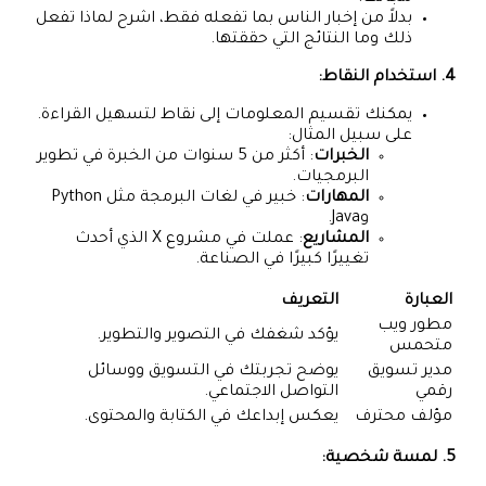
بدلاً من إخبار الناس بما تفعله فقط، اشرح لماذا تفعل
ذلك وما النتائج التي حققتها.
4. استخدام النقاط:
يمكنك تقسيم المعلومات إلى نقاط لتسهيل القراءة.
على سبيل المثال:
الخبرات
: أكثر من 5 سنوات من الخبرة في تطوير
البرمجيات.
المهارات
: خبير في لغات البرمجة مثل Python
وJava.
المشاريع
: عملت في مشروع X الذي أحدث
تغييرًا كبيرًا في الصناعة.
العبارة
التعريف
مطور ويب
يؤكد شغفك في التصوير والتطوير.
متحمس
مدير تسويق
يوضح تجربتك في التسويق ووسائل
رقمي
التواصل الاجتماعي.
مؤلف محترف
يعكس إبداعك في الكتابة والمحتوى.
5. لمسة شخصية: