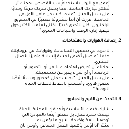
أعمق مع الزوار. باستخدام سرد القصص، يمكنك أن
تُظهر تجاربك الخاصة، مما يجعل سردك فريدًا وجذابًا.
على سبيل المثال: “عندما كنت في عامي الأول في
الجامعة، قررت أن أبدأ مشروعًا صغيرًا في التسويق
الإلكتروني. كان التحدي كبيرًا، لكنني تعلمت الكثير حول
كيفية إدارة الوقت واحتياجات السوق.”
2. إضافة الهوايات والاهتمامات:
لا تتردد في تضمين اهتماماتك وهواياتك في بروفايلك.
هذه التفاصيل تُضفي لمسة إنسانية وتعزز الاتصال
البشري.
يمكنك أن تعرض اهتمامك بالفن أو التصوير أو
الرياضة، أو أي شيء يعبر عن شخصيتك.
على سبيل المثال: “بجانب عملي كمطور ويب، أنا أيضًا
مصور هاوي، وأستمتع بالتقاط لحظات الحياة
اليومية.”
3. التحدث عن القيم والمبادئ:
شارك قيمك الأساسية وأهدافك المهنية. الحياة
ليست مجرد عمل، بل تتعلق أيضًا بالمبادئ التي
توجهنا. بلغة واضحة، اشرح ما يؤمن به.
مثلاً: “أنا أؤمن بأهمية العمل الجماعي وأؤمن بأن