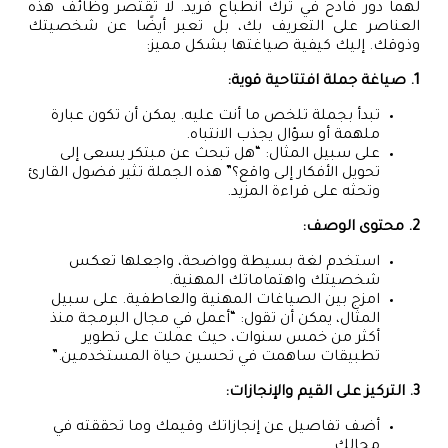
لهما دور فادح في ترك انطباع فريد. لا تقتصر وظائف هذه
العناصر على التعريف بك، بل تعبر أيضًا عن شخصيتك
وذوقك. إليك كيفية صياغتها بشكل مميز:
1. صياغة جملة افتتاحية قوية:
تبدأ بجملة تلخص ما أنت عليه. يمكن أن تكون عبارة
ملهمة أو سؤال يجذب الانتباه.
على سبيل المثال: “هل تبحث عن مبتكر يسعى إلى
تحويل الأفكار إلى واقع؟” هذه الجملة تثير فضول القارئ
وتحثه على قراءة المزيد.
2. محتوى الوصف:
استخدم لغة بسيطة وواضحة، واجعلها تعكس
شخصيتك واهتماماتك المهنية.
امزج بين الصياغات المهنية والعاطفية. على سبيل
المثال، يمكن أن تقول: “أعمل في مجال البرمجة منذ
أكثر من خمس سنوات، حيث عملت على تطوير
تطبيقات ساهمت في تحسين حياة المستخدمين.”
3. التركيز على القيم والإنجازات:
أضف تفاصيل عن إنجازاتك وقيمك وما تحققته في
مجالك.