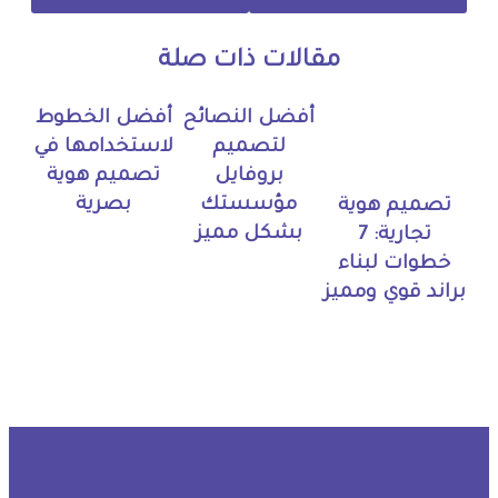
مقالات ذات صلة
أفضل النصائح
أفضل الخطوط
لتصميم
لاستخدامها في
بروفايل
تصميم هوية
مؤسستك
بصرية
تصميم هوية
بشكل مميز
تجارية: 7
خطوات لبناء
براند قوي ومميز