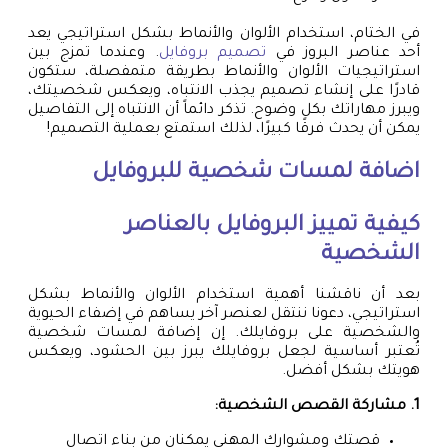
في الختام، استخدام الألوان والأنماط بشكل استراتيجي يعد
أحد عناصر البروز في
تصميم بروفايل
. وعندما تمزج بين
استراتيجيات الألوان والأنماط بطريقة متمفصلة، ستكون
قادرًا على إنشاء تصميم يجذب الانتباه، ويعكس شخصيتك،
ويبرز مهاراتك بكل وضوح. تذكر دائماً أن الانتباه إلى التفاصيل
يمكن أن يحدث فرقًا كبيرًا، لذلك استمتع بعملية التصميم!
اضافة لمسات شخصية للبروفايل
كيفية تمييز البروفايل بالعناصر
الشخصية
بعد أن ناقشنا أهمية استخدام الألوان والأنماط بشكل
استراتيجي، دعونا ننتقل لعنصر آخر يساهم في إضفاء الحيوية
والشخصية على بروفايلك. إن إضافة لمسات شخصية
تُعتبر أساسية لجعل بروفايلك يبرز بين الحشود، ويعكس
هويتك بشكل أفضل.
1. مشاركة القصص الشخصية:
قصتك ومشوارك المهني يمكنان من بناء اتصال