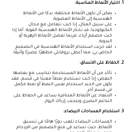
1. اختيار الأنماط المناسبة:
يمكن أن تكون الأنماط مختلفة، بدءًا من الأنماط
الهندسية إلى الأنماط العضوية.
على سبيل المثال، إذا كنت تتعامل مع مجال
التكنولوجيا، قد تختار الأنماط الهندسية القوية. أما إذا
كنت مصمم أزياء، فربما تفضل الأنماط الزهرية أو
اليدوية.
لقد جربت استخدام الأنماط الهندسية في التصميم
الخاص بي، مما أعطى بروفايلي مظهرًا عصريًا وأنيقًا.
2. الحفاظ على الاتساق:
تأكد من أن الأنماط المستخدمة تتناسب مع بعضها
البعض؛ إذا كنت تستخدم نمطاً معينًا في قسم، فقد
يكون من الجيد استخدام نفس النمط أو نمط مكمل
في قسم آخر.
الابتعاد عن الأنماط المتنافرة يساعد في الحفاظ على
التناغم البصري ويتجنب إرباك الزوار.
3. استخدام المساحات البيضاء:
المساحات البيضاء تلعب دورًا هامًا في تنسيق
الأنماط، حيث تساعد في منع التصميم من الازدحام