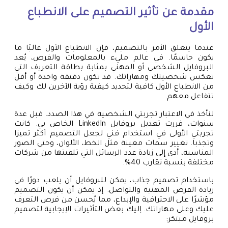
مقدمة عن تأثير التصميم على الانطباع
الأول
عندما يتعلق الأمر بالتصميم، فإن الانطباع الأول غالبًا ما
يكون حاسمًا. في عالم مليء بالمعلومات والفرص، يُعد
البروفايل الشخصي أو المهني بمثابة بطاقة التعريف التي
تعكس شخصيتك ومهاراتك. قد تكون دقيقة واحدة أو أقل
من الانطباع الأول كافية لتحديد كيفية رؤية الآخرين لك وكيف
تتفاعل معهم.
لنأخذ في الاعتبار تجربتي الشخصية في هذا الصدد. قبل عدة
سنوات، قررت تعديل بروفايل LinkedIn الخاص بي. كانت
تجربتي الأولى في استخدام فني لجعل التصميم أكثر تميزا
وتجذبا. تغيير سمات معينة مثل الخط، الألوان، وحتى الصور
المناسبة، أدى إلى زيادة عدد الرسائل التي تلقيتها من شركات
مختلفة بنسبة تقارب 40%.
باستخدام تصميم جذاب، يمكن للبروفايل أن يلعب دورًا في
زيادة الفرص المهنية والتواصل. إذ يمكن أن يكون التصميم
مؤشرًا على الاحترافية والإبداع، مما يُحسن من فرص التعرف
عليك وعلى مهاراتك. إليك بعض التأثيرات الإيجابية لتصميم
بروفايل مبتكر: