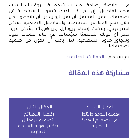
في الخلاصة، إضافة لمسات شخصية لبروفايلك ليست
مجرد تفاصيل. إن لم يكن لديك شعور بالشخصية في
تصميمك، فمن المحتمل أن يمر الزوار دون أن يلاحظوا. من
خلال دمج العناصر الشخصية والتفاصيل الصغيرة بشكل
استراتيجي، يمكنك إنشاء بروفايل يبرز هويتك بشكل فريد.
تذكر أن كونك شخصيًا سيُساعد في بناء علاقات تدوم
وتتجاوز حدود السطحية. لذا، يجب أن تكون في صميم
تصميمك!
تم نشره في
المقالات التعليمية
مشاركة هذه المقالة
المقال السابق:
المقال التالي:
أهمية اللوجو والألوان
أفضل النصائح
في تصميم الهوية
لتصميم بروفايل
التجارية
يعكس هوية العلامة
التجارية