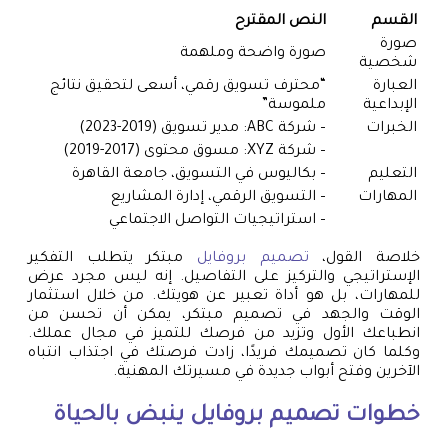
القسم
النص المقترح
صورة
صورة واضحة وملهمة
شخصية
العبارة
“محترف تسويق رقمي، أسعى لتحقيق نتائج
الإبداعية
ملموسة”
الخبرات
– شركة ABC: مدير تسويق (2019-2023)
– شركة XYZ: مسوق محتوى (2017-2019)
التعليم
– بكاليوس في التسويق، جامعة القاهرة
المهارات
– التسويق الرقمي، إدارة المشاريع
– استراتيجيات التواصل الاجتماعي
خلاصة القول،
تصميم بروفايل
مبتكر يتطلب التفكير
الإستراتيجي والتركيز على التفاصيل. إنه ليس مجرد عرض
للمهارات، بل هو أداة تعبير عن هويتك. من خلال استثمار
الوقت والجهد في تصميم مبتكر، يمكن أن تحسن من
انطباعك الأول وتزيد من فرصك للتميز في مجال عملك.
وكلما كان تصميمك فريدًا، زادت فرصتك في اجتذاب انتباه
الآخرين وفتح أبواب جديدة في مسيرتك المهنية.
خطوات
تصميم بروفايل
ينبض بالحياة