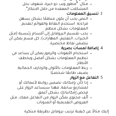
مثال: “مطور ويب ذو خبرة، شغوف بحل
المشكلات المعقدة من خلال الابتكار”.
تنسيق المعلومات
:
النص يجب أن يكون منظمًا بشكل يسهل
قراءته. استخدم النقاط والقوائم لتقديم
المعلومات بشكل منظم.
يجب تقسيم البروفايل إلى أقسام رئيسية (مثل
الخبرات، التعليم، المهارات)، كل قسم يمكن أن
يتضمن نقاط مختصرة.
إضافة لمسات بصرية
:
استخدام الأيقونات والرموز يمكن أن يساعد في
تنظيم المعلومات بشكل أفضل ويخطف
الأنظار.
ربط المعلومات بالألوان والزخارف الجمالية
يضيف طابعًا شخصيًا.
التفاعل مع الزوار
:
إذا كان بإمكانك تضمين روابط لأعمالك أو
لمشاريع سابقة، فهذا سيساعد الزوار على
فحص إمكانياتك بشكل أعمق.
ألّف محتوى يمكّن الزوار من التفاعل معك، مثل
العروض التقديمية أو المدونات.
إليك مثالاً عن كيفية ترتيب بروفايل بطريقة مبتكرة: