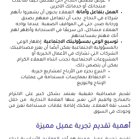
عرض قصص النجاح التي تعكس كيف ساعدت
منتجاتك أو خدماتك الآخرين.
العمل بتفاعل وأمانة
: العملاء يحبون أن يشعروا بأنهم
شركاء في النجاح. يجب أن تتعامل معهم بصدق
ورحابة صدر، حتى في المواقف الصعبة. عندما يواجه
العملاء مشاكل، كن سريعًا في الاستجابة وأظهر لهم
أنك مهتم بمساعدتهم.
توسيع الوعي بمسؤوليتك الاجتماعية
: إظهار الوعي
بالمسؤولية الاجتماعية يمكن أيضًا أن يعزز مصداقيتك.
الشركات التي تشارك في الأعمال الخيرية أو
المشروعات الاجتماعية تجذب انتباه العملاء الكرام.
يمكن أن يتضمن ذلك:
التبرع بجزء من الأرباح لمشاريع خيرية.
الاحتفاظ بممارسات مستدامة في عمليات
الإنتاج والتوزيع.
تقديم مصداقية حقيقية يعتمد بشكل كبير على الالتزام
بالمبادئ والقيم التي تعبر عنها العلامة التجارية. من خلال
كسب ثقة العملاء، يمكنك إقامة علاقات مستدامة تعزز من
وجودك في السوق.
أهمية تقديم تجربة عميل مميزة