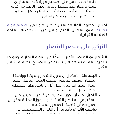
عندما كنت أعمل على تصميم هوية لأحد المشاريع،
قمت باختيار خط بسيط ومريح، وعلى الرغم من كونه
تقليديًا، إلا أنه أضاف طابعًا احترافيًا وسهل القراءة،
مما أدهش العملاء بشكل إيجابي.
اختيار الخطوط الملائمة يعتبر عنصراً حيوياً في
تصميم هوية
تجارية
، فهو يعكس القيم ويعزز من الشخصية العامة
للعلامة التجارية.
التركيز على عنصر الشعار
الشعار هو العنصر الأكثر تناسقًا في الهوية التجارية، وهو ما
يتذكره العملاء بسهولة. إليك بعض النصائح لتصميم شعار
فعّال:
البساطة
: الأفضل أن يكون الشعار بسيطًا وواضحًا.
الشعار المعقد قد يكون صعب التذكر. خذ على سبيل
المثال شعارات كبرى مثل آبل أو نايك، فهي بسيطة
لكنها تحمل دلالات عميقة.
التميز
: يجب أن يكون شعارك فريدًا عن الآخرين. حتى
التفكير في العناصر الثقافية أو الرموز المحلية يمكن أن
يحمل معاني خاصة للجمهور المستهدف.
تناسب الألوان
: تأكد من أن الألوان المستخدمة في