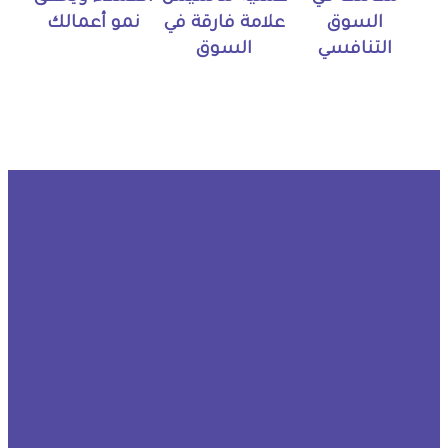
السوق
علامة فارقة في
نمو أعمالك
التنافسي
السوق