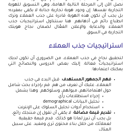
نصل الآن إلى المرحلة التالية الهامة، وهي التسويق للهوية
التجارية نفسها. إن وجود هوية تجارية جذابة لا يكفي بمفرده؛
بل يجب أن تكون هذه الهوية قادرة على جذب العملاء وترك
انطباع دائم في أذهانهم. هنا سنتناول استراتيجيات جذب
العملاء والدعاية والإعلان الفعّال لضمان نجاح هويتك
التجارية في السوق.
استراتيجيات جذب العملاء
لتحقيق نجاحٍ في جذب العملاء، من الضروري أن تكون لديك
استراتيجيات فعالة. إليك بعض الدروس والنصائح التي
يمكنك اعتمادها:
فهم الجمهور المستهدف
: قبل البدء في جذب
العملاء، عليك أن تعرف من هم. قم بإجراء بحث شامل
حول اهتماماتهم، ميولهم، وسلوكهم. وهذا يشمل:
إجراء استطلاعات رأي
تحليل البيانات demographical
استخدام أدوات تحليل السلوك على الإنترنت
تقديم قيمة مضافة
: لا يكفي أن تقول إن منتجك رائع،
بل يجب أن تبرز لماذا هو كذلك. قدم قيمة حقيقية
لعملائك من خلال بناء محتوى ثري ومفيد. على سبيل
المثال: