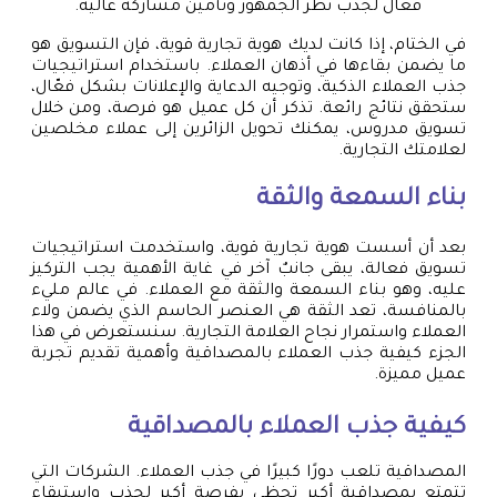
فعال لجذب نظر الجمهور وتأمين مشاركة عالية.
في الختام، إذا كانت لديك هوية تجارية قوية، فإن التسويق هو
ما يضمن بقاءها في أذهان العملاء. باستخدام استراتيجيات
جذب العملاء الذكية، وتوجيه الدعاية والإعلانات بشكل فعّال،
ستحقق نتائج رائعة. تذكر أن كل عميل هو فرصة، ومن خلال
تسويق مدروس، يمكنك تحويل الزائرين إلى عملاء مخلصين
لعلامتك التجارية.
بناء السمعة والثقة
بعد أن أسست هوية تجارية قوية، واستخدمت استراتيجيات
تسويق فعالة، يبقى جانبٌ آخر في غاية الأهمية يجب التركيز
عليه، وهو بناء السمعة والثقة مع العملاء. في عالم مليء
بالمنافسة، تعد الثقة هي العنصر الحاسم الذي يضمن ولاء
العملاء واستمرار نجاح العلامة التجارية. سنستعرض في هذا
الجزء كيفية جذب العملاء بالمصداقية وأهمية تقديم تجربة
عميل مميزة.
كيفية جذب العملاء بالمصداقية
المصداقية تلعب دورًا كبيرًا في جذب العملاء. الشركات التي
تتمتع بمصداقية أكبر تحظى بفرصة أكبر لجذب واستبقاء