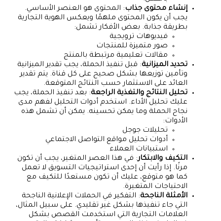
إنشاء محتوى جذاب
: المحتوى هو العنصر الأساسي.
يجب أن يكون المحتوى ملهمًا ويعكس الهوية التجارية
بطريقة جذابة. بعض الأفكار تشمل:
فيديوهات ترويجية
صور متميزة للمنتجات
مقالات تعليمية مرتبطة بالمنتج
تحديد الميزانية
: قبل تنفيذ الحملة، يجب تقدير الميزانية
وتأمين توزيعها بشكل صحيح على كل قناة. يتم تقدير
العائد على الاستثمار حسب النتائج المتوقعة.
تحليل النتائج والتغذية الراجعة
: بعد تنفيذ الحملة، يجب
عليك تحليل الأداء. استخدم أدوات التحليل لفهم مدى
نجاح الحملة وما يمكن تحسينه. يمكن أن تشمل هذه
الأدوات:
تحليلات جوجل
أدوات تحليل مواقع التواصل الاجتماعي
استبيانات العملاء
التكيف والابتكار
: في هذا العصر المتغير، يجب أن تكون
مرنًا. إذا رأيت أن إحدى استراتيجيات التسويق لا تعمل
كما هو متوقع، عليك أن تكون مستعدًا للتكيف مع
الاحتياجات المتغيرة.
الأمثلة الناجحة
: التفكير في الحملات الإعلانية الناجحة
التي جاء تنفيذها بشكل غير تقليدي. على سبيل المثال،
العلامات التجارية التي استخدمت القصص بشكل