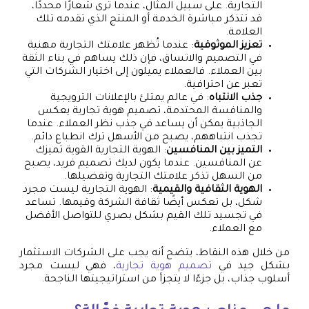
التجارية. على سبيل المثال، عندما ترى شعارًا محددًا،
قد تتذكر مباشرة الخدمة أو المنتج الذي تقدمه تلك
العلامة.
تعزيز الموثوقية
: عندما تُظهر علامتك التجارية مهنية
في التصميم والاتساق، فإن ذلك يساهم في بناء الثقة
بين العملاء. فالعملاء يميلون إلى اختيار الشركات التي
تعبر عن احترافية.
جذب الانتباه
: في عالم يمتلئ بالإعلانات الترويجية
والمنافسة المحتدمة، تصميم هوية تجارية يعكس
الجاذبية يمكن أن يساعد في جذب نظر العملاء. عندما
تجذب انتباههم، يصبح من الأسهل ترك انطباع دائم.
التميز بين المنافسين
: الهوية التجارية القوية تميزك
عن المنافسين. عندما يكون لديك تصميم فريد، يصبح
من السهل تذكر علامتك التجارية وتفضيلها.
الهوية الثقافية والقيمية
: الهوية التجارية ليست مجرد
شكل، بل تعكس أيضًا ثقافة الشركة وقيمها. تساعد
في تجسيد تلك القيم بشكل بصري للتواصل الأفضل
مع العملاء.
من خلال هذه النقاط، يتضح أنه يجب على الشركات الاستثمار
بشكل جيد في
تصميم هوية تجارية
، فهي ليست مجرد
أسلوب جذاب، بل جزءًا لا يتجزأ من استراتيجيتها الناجحة.