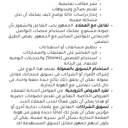
نشر مقالات تعليمية
تقديم نصائح وفيديوهات
إنجاز دراسات حالة توضح كيف يمكنك أن تحل
مشكلة معينة
تفاعل مع العملاء
: الجمهور يحب التفاعل والشعور بأن
صوته مسموع. يمكنك استخدام منصات التواصل
الاجتماعي للتواصل المباشر مع الجمهور. بعض الطرق
تتضمن:
تنظيم مسابقات أو استفتاءات
الرد المباشر على التعليقات والمشاركات
استخدام القصص (Stories) والتحديثات اليومية
للابتعاد عن الرتابة
استخدام التسويق بالعمولة
: يعتمد هذا النوع على
إشراك الأفراد أو الشركات في تسويق منتجاتك مقابل
عمولة. يمكن أن يحقق ذلك نتائج جيدة دفعة واحدة، في
حال كانت تتماشى مع الهوية التجارية.
تفرد العروض الترويجية
: من العوامل الجذابة للعملاء
العروض الخاصة. التفكير في تقديم خصومات حصرية
أو هدايا يمكن أن يكون فعالًا لجذب العملاء الجدد.
تسويق الشراكات
: التفاعل مع علامات تجارية أخرى أو
مؤثرين يمكن أن يفتح لك آفاقًا جديدة ويعزز من هوية
العلامة التجارية بشكل أكبر. بسرية معينة، يمكن أن
يكون لديهم جمهور مماثل للسوق المستهدفة لك.