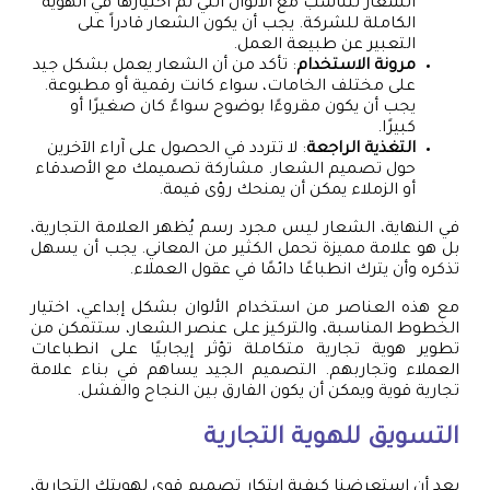
الشعار تتناسب مع الألوان التي تم اختيارها في الهوية
الكاملة للشركة. يجب أن يكون الشعار قادراً على
التعبير عن طبيعة العمل.
مرونة الاستخدام
: تأكد من أن الشعار يعمل بشكل جيد
على مختلف الخامات، سواء كانت رقمية أو مطبوعة.
يجب أن يكون مقروءًا بوضوح سواءً كان صغيرًا أو
كبيرًا.
التغذية الراجعة
: لا تتردد في الحصول على آراء الآخرين
حول تصميم الشعار. مشاركة تصميمك مع الأصدقاء
أو الزملاء يمكن أن يمنحك رؤى قيمة.
في النهاية، الشعار ليس مجرد رسم يُظهر العلامة التجارية،
بل هو علامة مميزة تحمل الكثير من المعاني. يجب أن يسهل
تذكره وأن يترك انطباعًا دائمًا في عقول العملاء.
مع هذه العناصر من استخدام الألوان بشكل إبداعي، اختيار
الخطوط المناسبة، والتركيز على عنصر الشعار، ستتمكن من
تطوير هوية تجارية متكاملة تؤثر إيجابيًا على انطباعات
العملاء وتجاربهم. التصميم الجيد يساهم في بناء علامة
تجارية قوية ويمكن أن يكون الفارق بين النجاح والفشل.
التسويق للهوية التجارية
بعد أن استعرضنا كيفية ابتكار تصميم قوي لهويتك التجارية،