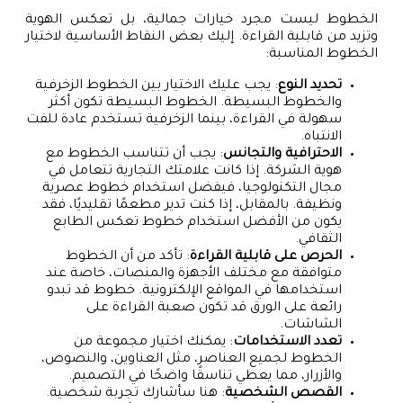
الخطوط ليست مجرد خيارات جمالية، بل تعكس الهوية
وتزيد من قابلية القراءة. إليك بعض النقاط الأساسية لاختيار
الخطوط المناسبة:
تحديد النوع
: يجب عليك الاختيار بين الخطوط الزخرفية
والخطوط البسيطة. الخطوط البسيطة تكون أكثر
سهولة في القراءة، بينما الزخرفية تستخدم عادة للفت
الانتباه.
الاحترافية والتجانس
: يجب أن تتناسب الخطوط مع
هوية الشركة. إذا كانت علامتك التجارية تتعامل في
مجال التكنولوجيا، فيفضل استخدام خطوط عصرية
ونظيفة. بالمقابل، إذا كنت تدير مطعمًا تقليديًا، فقد
يكون من الأفضل استخدام خطوط تعكس الطابع
الثقافي.
الحرص على قابلية القراءة
: تأكد من أن الخطوط
متوافقة مع مختلف الأجهزة والمنصات، خاصة عند
استخدامها في المواقع الإلكترونية. خطوط قد تبدو
رائعة على الورق قد تكون صعبة القراءة على
الشاشات.
تعدد الاستخدامات
: يمكنك اختيار مجموعة من
الخطوط لجميع العناصر، مثل العناوين، والنصوص،
والأزرار، مما يعطي تناسقًا واضحًا في التصميم.
القصص الشخصية
: هنا سأشارك تجربة شخصية.