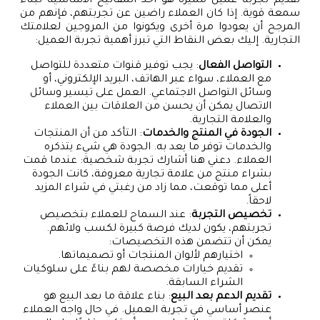
تقديم تجربة عميل مميزة هو أحد المفاتيح الأساسية لبناء
سمعة قوية. إذا كان العملاء راضين عن تجربتهم، فإنهم من
المرجح أن يعودوا مرة أخرى ويكونوا من المروجين لعلامتك
التجارية. إليك بعض النقاط التي تبرز أهمية تجربة العميل:
التواصل الفعال
: يجب توفير قنوات متعددة للتواصل
مع العملاء، سواء عبر الهاتف، البريد الإلكتروني، أو
وسائل التواصل الاجتماعي. العمل على تيسير وسائل
الاتصال يمكن أن يحسن من العلاقات بين العملاء
والعلامة التجارية.
الجودة في المنتج والخدمات
: التأكد من أن المنتجات
والخدمات توفر ما يعد به. الجودة هي شيء يتذكره
العملاء. دعني هنا أشارك تجربة شخصية: عندما قمت
بشراء منتج من علامة تجارية معروفة، كانت الجودة
أعلى مما توقعت، مما زاد من رغبتي في شراء المزيد
لاحقاً.
تخصيص التجربة
: عند السماح للعملاء بتخصيص
تجربتهم، يكون لديك فرصة كبيرة لكسب ولائهم.
يمكن أن تتضمن هذه التخصيصات:
اختيارهم لألوان المنتجات أو تصميماتها.
تقديم خيارات مخصصة لهم بناءً على سلوكيات
الشراء السابقة.
تقديم الدعم بعد البيع
: بناء علاقة ما بعد البيع هو
عنصر أساسي في تجربة العميل. في حال واجه العملاء