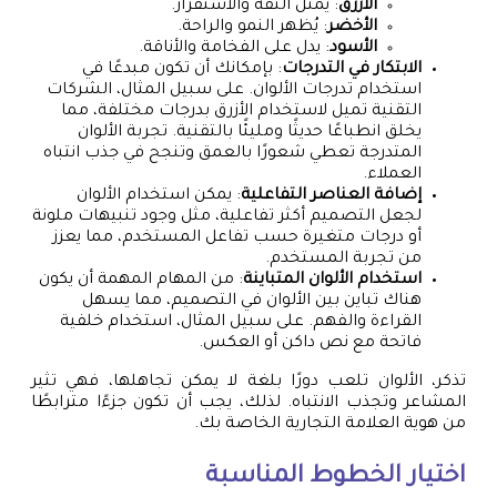
الأزرق
: يمثل الثقة والاستقرار.
الأخضر
: يُظهر النمو والراحة.
الأسود
: يدل على الفخامة والأناقة.
الابتكار في التدرجات
: بإمكانك أن تكون مبدعًا في
استخدام تدرجات الألوان. على سبيل المثال، الشركات
التقنية تميل لاستخدام الأزرق بدرجات مختلفة، مما
يخلق انطباعًا حديثًا ومليئًا بالتقنية. تجربة الألوان
المتدرجة تعطي شعورًا بالعمق وتنجح في جذب انتباه
العملاء.
إضافة العناصر التفاعلية
: يمكن استخدام الألوان
لجعل التصميم أكثر تفاعلية، مثل وجود تنبيهات ملونة
أو درجات متغيرة حسب تفاعل المستخدم، مما يعزز
من تجربة المستخدم.
استخدام الألوان المتباينة
: من المهام المهمة أن يكون
هناك تباين بين الألوان في التصميم، مما يسهل
القراءة والفهم. على سبيل المثال، استخدام خلفية
فاتحة مع نص داكن أو العكس.
تذكر، الألوان تلعب دورًا بلغة لا يمكن تجاهلها، فهي تثير
المشاعر وتجذب الانتباه. لذلك، يجب أن تكون جزءًا مترابطًا
من هوية العلامة التجارية الخاصة بك.
اختيار الخطوط المناسبة