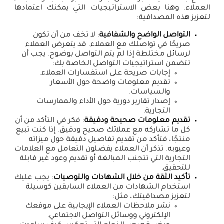
العملاء. وهنا بعض الاستراتيجيات التي يمكنك اعتمادها
لتعزيز هذه المصداقية:
التواصل الواضح والشفافية
: لا تخف من أن تكون
صريحًا في تواصلك مع العملاء. قد يتعرض العملاء
لرسائل مختلطة إذا لم يتم التواصل بوضوح. يجب أن
تتضمن استراتيجيات التواصل الخاصة بك:
إجابات صريحة على استفسارات العملاء.
تقديم معلومات واضحة حول الأسعار
والسياسات.
إصدار تقارير دورية حول الأداء والممارسات
التجارية.
تقديم معلومات صحيحة ودقيقة
: فكر في التأكد من أن
كل ما تشاركه مع عملائك صحيح ودقيق. إذا كنت تبيع
منتجًا، فتأكد من تقديم تفاصيل دقيقة حول ميزاته
وعيوبه. تذكر أن العملاء يفضلون التعامل مع العلامات
التجارية التي تتجنب المبالغة أو تقديم وعود غير قابلة
للتحقيق.
تأكيد الثقة من خلال الشهادات والتوصيات
: يجب عليك
استخدام الشهادات من العملاء السابقين كوسيلة
لتعزيز مصداقيتك، مثل:
نشر ملاحظات العملاء الإيجابية على موقعك
الإلكتروني ووسائل التواصل الاجتماعي.