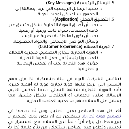
الرسائل الرئيسية (Key Messages)
:
تحديد الرسائل الرئيسية التي تريد إيصالها إلى
الجمهور يساعد في توحيد الهوية.
التطبيق العملي (Application)
:
يجب أن تُطبق الهوية التجارية بشكل متسق عبر
كافة المنصات، سواء كانت ورقية أو رقمية.
يجب أن يكون لها جاذبية بصرية عبر الويب،
وسائل التواصل الاجتماعي، والمواد المطبوعة.
تجربة العملاء (Customer Experience)
:
الهوية التجارية تتجاوز التصميم، فتجربة العملاء
تلعب دورًا رئيسيًا في جعل الهوية التجارية
مؤثرة. هذه التجربة يجب أن تعكس الإيجابية
والاحترافية.
تتنافس الشركات اليوم في بيئة ديناميكية، لذا فإن فهم
الأسس التي ترتكز عليها هوية تجارية قوية له أهمية كبيرة.
تأخذ الهوية التجارية شكلها النهائي عندما تُعكس القيم،
الرسالة، ودليل الخدمات أو المنتجات بشكل متسق، مما
يسهل على العملاء فهم ما تعنيه العلامة التجارية.
أخذ كل هذه العناصر بعين الاعتبار، ومن ثم دمجها في
تصميم هوية تجارية
، سيضمن لك أن يكون لديك تصميم لا
يبرز فقط، بل يترك أثراً دائماً لدى العملاء. مع الاستمرار في
تحسين وتطوير هذه العناصر، ستتمكن من بناء علامة تجارية