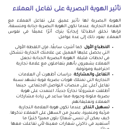
تأثير الهوية البصرية على تفاعل العملاء
الهوية البصرية لها تأثير عميق على تفاعل العملاء مع
العلامة التجارية. عندما تكون الهوية البصرية جذابة ومتسقة،
فإنها تخلق انطباعًا إيجابيًا يترك أثرًا عميقًا في نفوس
العملاء. يعود ذلك إلى عدة عوامل:
الانطباع الأول
: كما أشرت سابقًا، فإن اللقطة الأولى
التي يحصل عليها العميل عن علامتك التجارية تتشكل
في لحظات قليلة. الهوية البصرية الجذابة تجعل
العملاء يشعرون بأنهم يتعاملون مع علامة تجارية
احترافية وموثوقة.
التفاعل والمشاركة
: دراسات أظهرت أن العلامات
التجارية التي تمتلك هويات بصرية قوية تشهد نسبة
تفاعل أعلى على منصات التواصل الاجتماعي. حينما
أطلقت مشروعًا تجاريًا جديدًا، اعتمدت على هوية
بصرية ملونة وحيوية مما ساعد في زيادة مشاركات
العملاء وتعليقاتهم.
تسهيل التذكر
: عندما تكون هوية العلامة التجارية
مرئية ومتميزة، يصبح من السهل على العملاء تذكرها.
كيف يمكن أن تنسى شعارًا بلون مميز؟ كثيرًا ما
أستعيد في ذاكرتي شعارات معينة لأني تفاعلت معها