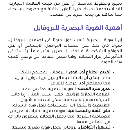
دقيق وخطوط مناسبة أن تعزز من قيمة العلامة التجارية.
لقد استخدمت مزيجًا من الألوان الدافئة مع خطوط بسيطة،
مما ساهم في جذب المزيد من العملاء.
أهمية الهوية البصرية للبروفايل
إن الهوية البصرية تلعب دورًا حيويًا في تصميم البروفايل،
سواءً كان ذلك على منصات التواصل الاجتماعي أو على
المواقع الشخصية. فالجذب البصري يعتبر عاملًا رئيسيًا في
التأثير على قرار العملاء، وهنا بعض النقاط التي توضح أهمية
هذه الهوية:
تقديم انطباع أول قوي
: البروفايل المصمم بشكل
جذاب يمكن أن يلفت انتباه الزائرين في الثواني الأولى،
مما يجعلهم أكثر عرضة للتفاعل.
تعزيز سرد القصة
: الهوية البصرية تعكس قصة
العلامة التجارية ورؤيتها. فعلى سبيل المثال، إذا كانت
الشركة تهتم بالاستدامة، يمكن استخدام الألوان
الطبيعية والشعارات المستدامة لنقل هذه الرسالة.
خلق الثقة والمصداقية
: هوية بصرية احترافية تعزز من
مصداقية الشركة، مما يجعل العملاء يشعرون بالراحة
في التعامل معها.
تسهيل التواصل
: بروفايل يحمل هوية بصرية متسقة