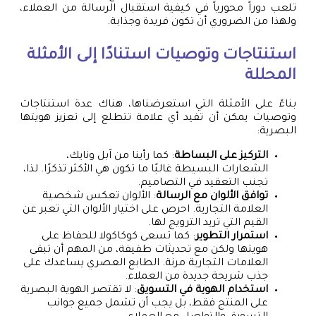
تلعب دوراً محورياً في كيفية استقبال الرسالة من العملاء،
ولهذا من الضروري أن تكون فريدة وجذابة.
استنتاجات وتوصيات استنادًا إلى الأمثلة
المحللة
بناءً على الأمثلة التي استعرضناها، هناك عدة استنتاجات
وتوصيات يمكن أن تفيد أي علامة تتطلع إلى تعزيز هويتها
البصرية:
التركيز على البساطة
: كما رأينا من آبل ونايك،
الشعارات البسيطة غالبًا ما تكون هي الأكثر تذكرًا. لذا،
تجنب التعقيد في التصاميم.
توافق الألوان مع الرسالة
: الألوان تعكس شخصية
العلامة التجارية. احرص على اختيار الألوان التي تعبر عن
القيم التي تريد الترويج لها.
استمرار التطوير
: كما تسعى كوكاكولا للحفاظ على
هويتها ولكن مع تحديثات طفيفة، من المهم أن تبقى
العلامات التجارية مرنة. الطابع العصري يساعدك على
جذب شريحة جديدة من العملاء.
استخدام الهوية في التسويق
: لا تقتصر الهوية البصرية
على المنتج فقط، بل يجب أن تشمل جميع جوانب