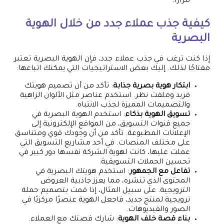
مرارًا.
كيفية جذب عملاء جدد من خلال الهوية
البصرية
إذا كنت ترغب في جذب عملاء جدد، فإن الهوية البصرية تعتبر
مفتاحًا لذلك. إليك بعض الاستراتيجيات التي يمكنك اتباعها:
ابتكار هوية بصرية جذابة
: تأكد من أن تصميم هويتك
فريد وملفت نظر. استخدم عناصر مثل الألوان الزاهية
والتصميمات المميزة لجذب الانتباه.
تسويق الهوية بذكاء
: استخدم الهوية البصرية في
جميع قنوات التسويق، من المواقع الإلكترونية إلى
الإعلانات المطبوعة. تأكد من أن وجودك قوي ومتناسق
على مختلف المنصات. في أحد مشاريع التسويق التي
عملت عليها، كانت لهوية الشركة نفسها دور كبير في
تحسين الحملات التسويقية.
تفاعل مع الجمهور
: استخدم هويتك البصرية في
المحتوى الذي تنشره، مما يعزز جاذبية العروض
الترويجية. على سبيل المثال، إذا قمت بتصميم حملة
ترويجية لمنتج جديد، فاجعل الهوية عنصرًا مركزيًا في
الصور والفيديوهات.
بناء قصة خلف الهوية
: شارك قصتك مع العملاء.