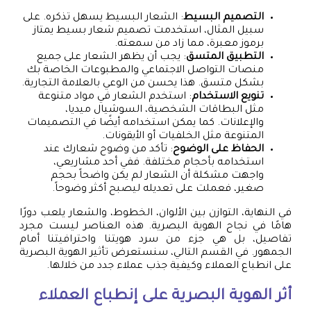
التصميم البسيط
: الشعار البسيط يسهل تذكره. على
سبيل المثال، استخدمت تصميم شعار بسيط يمتاز
برموز معبرة، مما زاد من سمعته.
التطبيق المتسق
: يجب أن يظهر الشعار على جميع
منصات التواصل الاجتماعي والمطبوعات الخاصة بك
بشكل متسق. هذا يحسن من الوعي بالعلامة التجارية.
تنويع الاستخدام
: استخدم الشعار في مواد متنوعة
مثل البطاقات الشخصية، السوشيال ميديا،
والإعلانات. كما يمكن استخدامه أيضًا في التصميمات
المتنوعة مثل الخلفيات أو الأيقونات.
الحفاظ على الوضوح
: تأكد من وضوح شعارك عند
استخدامه بأحجام مختلفة. ففي أحد مشاريعي،
واجهت مشكلة أن الشعار لم يكن واضحاً بحجم
صغير، فعملت على تعديله ليصبح أكثر وضوحاً.
في النهاية، التوازن بين الألوان، الخطوط، والشعار يلعب دورًا
هامًا في نجاح الهوية البصرية. هذه العناصر ليست مجرد
تفاصيل، بل هي جزء من سرد هويتنا واحترافيتنا أمام
الجمهور. في القسم التالي، سنستعرض تأثير الهوية البصرية
على انطباع العملاء وكيفية جذب عملاء جدد من خلالها.
أثر الهوية البصرية على إنطباع العملاء