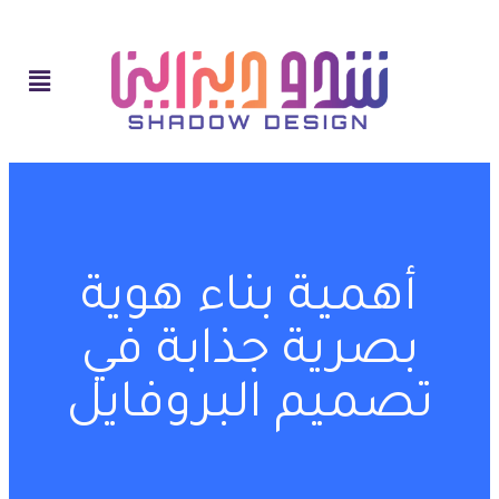
أهمية بناء هوية
بصرية جذابة في
تصميم البروفايل