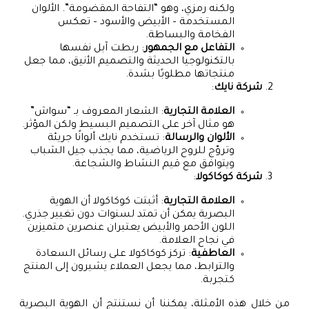
ولكنه رمزي، وهو “التفاحة المقضومة”. الألوان
المستخدمة – الأبيض والأسود – تعكس
الفخامة والبساطة.
التفاعل مع الجمهور
: ربطت آبل نفسها
بالتكنولوجيا الحديثة والتصميم الأنيق، مما جعل
منتجاتها مطلوبًا بشدة.
شركة نايك
:
العلامة التجارية
: الشعار المعروف بـ “سواش”
هو مثال آخر على التصميم البسيط ولكن المؤثر.
الألوان والرسالة
: تستخدم نايك ألوانًا جريئة
وتروّج للروح الرياضية، مما يجذب جيل الشباب
ويتوافق مع قيم النشاط والشجاعة.
شركة كوكاكولا
:
العلامة التجارية
: أثبتت كوكاكولا أن الهوية
البصرية يمكن أن تمتد لسنوات دون تغيير جذري.
اللون الأحمر والأبيض يعتبران عنصرين متميزين
في نجاح العلامة.
العاطفية
: تركز كوكاكولا على رسائل السعادة
والترابط، مما يجعل العملاء يشيرون إلى المنتج
كتجربة.
من خلال هذه الأمثلة، يمكننا أن نستنتج أن الهوية البصرية