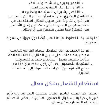
الأحمر: يعبر عن النشاط والشغف.
الأزرق: يدل على الثقة والاحترافية.
الأخضر: يشير إلى الاستدامة والطبيعة.
التناسق البصري
: من المهم أن يتناغم اللون الأساسي
مع الألوان الثانوية. على سبيل المثال، استخدمت في
تصميم هويتي البصرية لونين متكمّلين (مثل الأخضر
مع الأصفر) مما أعطى مظهرًا متوازنًا وجذابًا.
أما بالنسبة للخطوط، فإنها تلعب أيضًا دورًا حيويًا في الهوية
البصرية:
قراءة الخطوط
: اختر خطوطًا سهلة القراءة تتناسب
مع طبيعة عملك. على سبيل المثال، إذا كانت العلامة
تجارية مهنية، يفضل استخدام خطوط كلاسيكية.
استجابة التصميم
: يجب أن يكون الخط متوافقًا مع
جميع الأجهزة، من الهواتف المحمولة إلى الشاشات
الكبيرة.
استخدام الشعار بشكل فعال
الشعار هو القلب النابض لهوية علامتك التجارية، وله تأثير
كبير في كيفية استقبال الجمهور لها. إليك بعض النصائح
لاستخدام الشعار بشكل فعال: