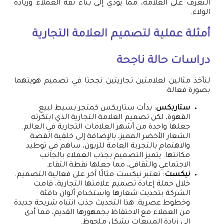
التعرف على العلامة، مما يؤدي إلى بناء ثقة العملاء وزيادة
الولاء.
أمثلة عملية لتصميم العلامة التجارية
دراسات حالة ناجحة
لنأخذ مثالين لعلامتين تجاريتين نجحتا في تصميم هويتهما
بصورة فعالة.
ستاربكس
: بدأت ستاربكس كمتجر بسيط لبيع
القهوة، لكن تصميم العلامة التجارية الذي ابتكرته
جعلها واحدة من أشهر العلامات التجارية في العالم.
الشعار الأخضر المميز، بالإضافة إلى خلفية القصة
والاهتمام بالتجربة العامة للزبون، ساهم في توطيد
مكانتها. يتميز التصميم بجذب العملاء بالجانب
الاجتماعي والثقافي، مما جعلها نقطة التقاء.
نيكست
: تعتبر نيكست مثالًا آخر على فعالية التصميم.
خلال حملة إعادة تصميم علامتها التجارية، قامت
الشركة بتحديث شعارها واستخدام ألوان دافئة
وخطوط عصرية. هذا التحديث جذب انتباه شريحة جديدة
من العملاء مع الاحتفاظ بجمهورها القديم، مما أدى
إلى زيادة المبيعات بشكل ملحوظ.