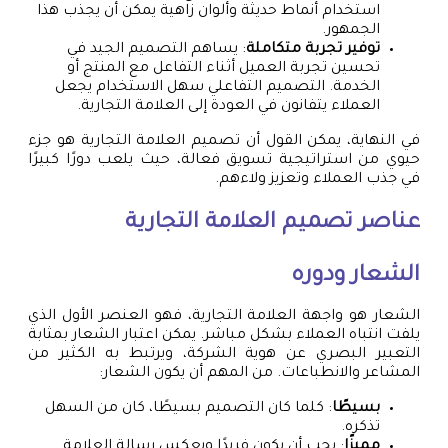
استخدام أنماط حديثة وألوان زاهية يمكن أن يجذب هذا
الجمهور.
توفير تجربة متكاملة
: يساهم التصميم الجيد في
تحسين تجربة العميل أثناء التفاعل مع المنتج أو
الخدمة. التصميم التفاعلي سهل الاستخدام يجعل
العملاء يتفانون في العودة إلى العلامة التجارية.
في النهاية، يمكن القول أن تصميم العلامة التجارية هو جزء
حيوي من استراتيجية تسويق فعالة، حيث يلعب دورًا كبيرًا
في جذب العملاء وتعزيز ولاءهم.
عناصر تصميم العلامة التجارية
الشعار ودوره
الشعار هو واجهة العلامة التجارية، فهو العنصر الأول الذي
يلفت انتباه العملاء بشكل مباشر. يمكن اعتبار الشعار بمثابة
التعبير البصري عن هوية الشركة، ويرتبط به الكثير من
المشاعر والانطباعات. من المهم أن يكون الشعار:
بسيطًا
: كلما كان التصميم بسيطًا، كان من السهل
تذكره.
مميزًا
: يجب أن يكون فريدًا ويعكس رسالة العلامة