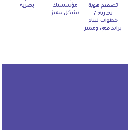
مؤسستك
بصرية
تصميم هوية
بشكل مميز
تجارية: 7
خطوات لبناء
براند قوي ومميز