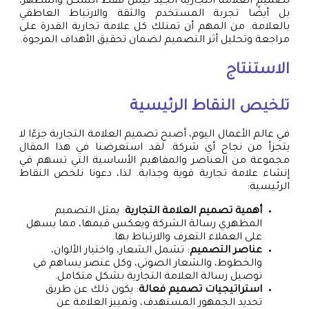
تصميم العلامة التجارية الجيد ليس فقط الشكل والمظهر،
بل أيضًا تجربة المستخدم والثقة والارتباط العاطفي
بالعلامة. من المهم أن تمتلك كل علامة تجارية القدرة على
مراجعة وتحليل أثر التصميم لضمان تحقيق الأهداف المرجوة.
الاستنتاج
تلخيص النقاط الرئيسية
في عالم الأعمال اليوم، أصبح تصميم العلامة التجارية جزءًا لا
يتجزأ من نجاح أي شركة. لقد استعرضنا في هذا المقال
مجموعة من العناصر والمفاهيم الأساسية التي تسهم في
إنشاء علامة تجارية قوية وجذابة. لذا، دعونا نلخص النقاط
الرئيسية:
أهمية تصميم العلامة التجارية
: يمثل التصميم
المظهري رسالة الشركة ويعكس قيمها، مما يسهل
على العملاء التعرف والارتباط بها.
عناصر التصميم
: تشمل الشعار، واختيار الألوان،
والخطوط، والشعار الصوتي، وكل عنصر يساهم في
توصيل رسالة العلامة التجارية بشكل متكامل.
استراتيجيات تصميم فعالة
: يكون ذلك عن طريق
تحديد الجمهور المستهدف، وتمييز العلامة عن