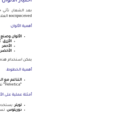
اختيار الألوان
بعد الشعار، تأتي 
восприceived العلامة التجارية من قبل الجمهور.
أهمية الألوان:
الألوان وصنع 
الأزرق
: 
الأحمر
: 
الأخضر
:
يمكن استخدام هذه ا
أهمية الخطوط:
التناغم مع 
“Helvetica” تقدم إحساسًا بالحداثة، بينما الخطوط الكلاسيكية توفر شعورًا بالتقاليد والقوة.
أمثلة عملية على ال
تويتر
: يستخدم
دوريتوس
: تست