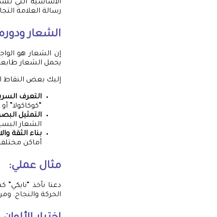
الأساسية التي تشك
رسالة العلامة التج
الشعار ودوره 
إن الشعار هو الواج
يحمل الشعار طابعاً ف
إليك بعض النقاط الت
التعرف السري
“كوكاكولا” أو 
التمثيل البص
الشعار البسيط 
بناء الثقة والا
أماكن مختلفة،
مثال عملي:
الحركة والنجاح. ومن