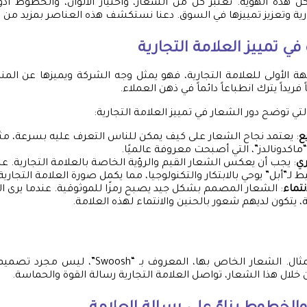
ل هذه الهوية. تعتبر كل من الشعار، واختيار الألوان، والخطوط أد
ارية وتعزيز تمييزها في السوق. دعنا نستكشف هذه العناصر بمزيد من 
في تمييز العلامة التجارية
هة الأولى للعلامة التجارية، فهو يمثل وجه الشركة ويميزها عن الم
ريداً يترك انطباعاً دائماً في ذهن العملاء.
ي توضح دور الشعار في تمييز العلامة التجارية:
ع
: يعتمد نجاح الشعار على كيف يمكن للناس التعرف عليه بسرعة، م
“ماكدونالدز”، التي أصبحت معروفة عالميًا.
ري
: يجب أن يعكس الشعار القيم والرؤية الخاصة بالعلامة التجارية. عل
لـ”أبل” يوحي بالابتكار والتكنولوجيا، مما يكمل صورة العلامة التجارية
نتماء
: الشعار المصمم بشكل جيد يصبح رمزًا للموثوقية. عندما يرى 
 يتكون لديهم شعور بالحنين والانتماء لهذه العلامة.
دعنا نأخذ “نايكي” كمثال. الشعار الخاص بها، المعروف
 خلال هذا الشعار، تواصل العلامة التجارية رسالة القوة والحماسة.