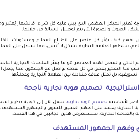
 تعتبر الهيكل العظمي الذي يبني عليه كل شيء. فالشعار يُعتبر وجه 
شكل الصوت والصورة التي يتم توصيل الرسالة من خلالها.
 نفهم كيف يؤثر كل عنصر على انطباع العملاء ومستويات التفا
م، ستظهر العلامة التجارية بشكلٍ لا يُنسى، مما يسهل على العملاء 
م الذكي والمتقن لهذه العناصر هو ما يميّز العلامات التجارية الناج
 منا التفكير بعمق في كل نقطة تواصل مع الجمهور، مما يجعل الهو
تسويقية؛ بل تمثل علاقة متبادلة بين العلامة التجارية وعملائها.
استراتيجية
تصميم هوية تجارية
ناجحة
اصر الأساسية
تصميم هوية تجارية
، ننتقل الآن إلى كيفية تطوير استر
وية التجارية يعتمد على الفهم العميق للسوق والجمهور المستهدف، ب
صة بالعلامة التجارية. سنستعرض هذين الجانبين في هذا القسم.
وفهم الجمهور المستهدف