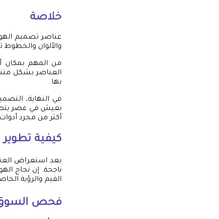
خلاصة
عناصر تصميم الهوية
والألوان والخطوط ت
من المهم بمكان أن
العناصر بشكل متناغ
بها.
في النهاية، التصمي
نعيش في عصر يتطلب
أكثر من مجرد أدوات 
كيفية تطوير 
بعد استعراض العن
ناجحة. إن نجاح اله
القيم والرؤية الخا
فحص السوق 