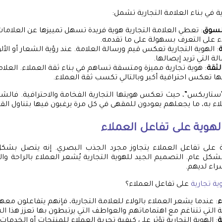
ية في بناء العلامة التجارية تشمل:
لسوق
: تعطي العلامة التجارية هوية فريدة تسهل تمييزها عن العلامات 
ء على التعرف بسهولة على ما تقدمه.
: الهوية التجارية تعكس قيم ورسالة العلامة. عند رؤية الشعار أو الأ
لة التي تريد إيصالها.
لثقة
: هوية تجارية مميزة ومتسقة تساهم في بناء ثقة العملاء. العلام
ا تعكس احترافية أكبر وبالتالي تكسب ثقة العملاء.
 “ستاربكس”، حيث تعكس هويتها التجارية الفخامة والاحترافية. فالشع
ء به، ما يجعلهم يعودون للمقهى في كل مرة يرغبون فيها بتناول الق
لهوية على تفاعل العملاء
ة على تفاعل العملاء يتجاوز مجرد الجذب البصري. إنه يتصل ب
شكل عام. التصميم الجيد للهوية التجارية يُشعر العملاء بالراحة وال
راء لديهم.
ة تجارية
على تفاعل العملاء؟
ء
: عندما يشعر العملاء بالولاء للعلامة التجارية، فإنهم يتفاعلون مع
ية التي تتناغم مع اهتماماتهم والعواطف التي يرتبطون بها تعزز هذا ال
ة
: الهوية التجارية تؤثر على كيفية تجربة العملاء للمنتجات أو الخدما