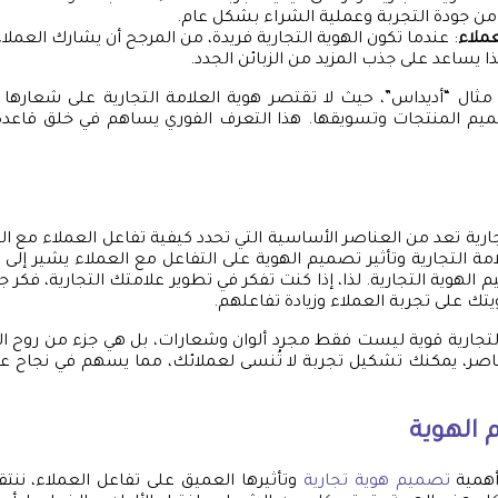
من جودة التجربة وعملية الشراء بشكل عام.
عملاء
: عندما تكون الهوية التجارية فريدة، من المرجح أن يشارك العملاء
ذا يساعد على جذب المزيد من الزبائن الجدد.
ى مثال “أديداس”، حيث لا تقتصر هوية العلامة التجارية على شعاره
يم المنتجات وتسويقها. هذا التعرف الفوري يساهم في خلق قاعدة 
جارية تعد من العناصر الأساسية التي تحدد كيفية تفاعل العملاء مع ا
امة التجارية وتأثير تصميم الهوية على التفاعل مع العملاء يشير إلى 
لهوية التجارية. لذا، إذا كنت تفكر في تطوير علامتك التجارية، فكر جيدً
تك على تجربة العملاء وزيادة تفاعلهم.
 التجارية قوية ليست فقط مجرد ألوان وشعارات، بل هي جزء من روح الع
اصر، يمكنك تشكيل تجربة لا تُنسى لعملائك، مما يسهم في نجاح علا
الهوية
أهمية
تصميم هوية تجارية
وتأثيرها العميق على تفاعل العملاء، ننتق