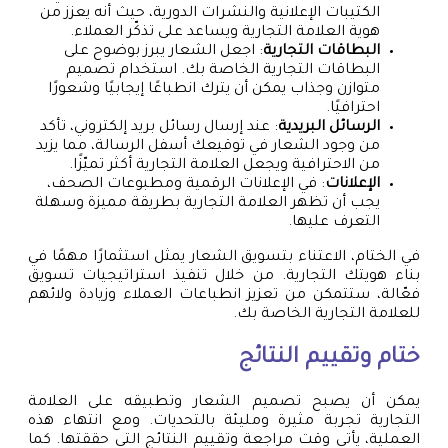
الكتيبات الإعلانية والنشرات الدورية، حيث أنه يعزز من
هوية العلامة التجارية ويساعد على تذكّر العملاء.
البطاقات التجارية
: اجعل الشعار يبرز بوضوح على
البطاقات التجارية الخاصة بك. استخدام تصميم
متوازن وجذاب يمكن أن يترك انطباعًا إيجابيًا وشعورًا
احترافيًا.
الرسائل البريدية
: عند إرسال رسائل بريد إلكتروني، تأكد
من وجود الشعار في توقيعك أسفل الرسالة، مما يزيد
من الاحترافية ويجعل العلامة التجارية أكثر تميّزًا.
الإعلانات
: في الإعلانات الرقمية ومطبوعات الصحف،
يجب أن تظهر العلامة التجارية بطريقة مميزة وسهلة
التعرف عليها.
في الختام، الاعتناء بتسويق الشعار يمثل استثمارًا مهمًا في
بناء هويتك التجارية. من خلال تنفيذ استراتيجيات تسويق
فعّالة، ستتمكن من تعزيز انطباعات العملاء وزيادة ولائهم
للعلامة التجارية الخاصة بك.
ختام وتقييم النتائج
يمكن أن يصبح تصميم الشعار وتطبيقه على العلامة
التجارية تجربة مثيرة ومليئة بالتحديات. ومع انتهاء هذه
العملية، يأتي وقت مراجعة وتقييم النتائج التي حققتها. كما