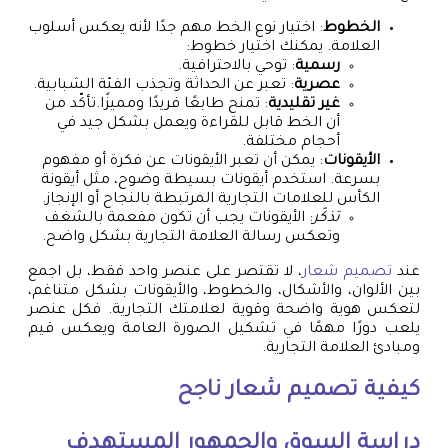
الخطوط
: اختيار نوع الخط مهم جدًا لأنه يعكس أسلوب
العلامة. يمكنك اختيار خطوط:
رسمية
: توحي بالاحترافية.
عصرية
: تعبر عن الحداثة وتجذب الفئة الشبابية.
غير تقليدية
: تمنح طابعًا فريدًا ومميزًا.تأكّد من
أن الخط قابل للقراءة ويعمل بشكل جيد في
أحجام مختلفة.
الأيقونات
: يمكن أن تعبر الأيقونات عن فكرة أو مفهوم
بسرعة. استخدم أيقونات بسيطة وضوح، مثل أيقونة
الكأس للعلامات التجارية المرتبطة بالنجاح أو الإنجاز.
تذكّر
: الأيقونات يجب أن تكون مفعمة بالشغف
وتعكس رسالة العلامة التجارية بشكل واضح.
عند
تصميم شعار
، لا تقتصر على عنصر واحد فقط، بل اجمع
بين الألوان، والأشكال، والخطوط، والأيقونات بشكل متناغم،
لتعكس هوية واضحة وقوية لعلامتك التجارية. فكل عنصر
يلعب دورًا مهمًا في تشكيل الصورة العامة ويعكس قيم
ومبادئ العلامة التجارية.
كيفية
تصميم شعار
ناجح
دراسة السوق والجمهور المستهدف