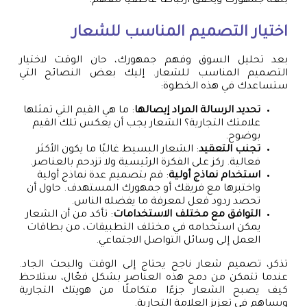
بلغة جمهورك ويحقق ارتباطًا عاطفيًا معهم.
اختيار التصميم المناسب للشعار
بعد تحليل السوق وفهم جمهورك، حان الوقت لاختيار
التصميم المناسب للشعار. إليك بعض النصائح التي
ستساعدك في هذه الخطوة:
تحديد الرسالة المراد إيصالها
: ما هي القيم التي تمثلها
علامتك التجارية؟ الشعار يجب أن يعكس تلك القيم
بوضوح.
تجنب التعقيد
: الشعار البسيط غالبًا ما يكون الأكثر
فعالية. ركز على الفكرة الرئيسية ولا تزدحم بالعناصر.
استخدام نماذج أولية
: قم بتصميم عدة نماذج أولية
واختبرها مع فريقك أو جمهورك المستهدف. حاول أن
تحصد ردود فعل لمعرفة ما يفضله الناس.
التوافق مع مختلف الاستخدامات
: تأكد من أن الشعار
يمكن استخدامه في مختلف التطبيقات، من بطاقات
العمل إلى وسائل التواصل الاجتماعي.
تذكر، تصميم شعار ناجح يحتاج إلى الوقت والبحث الجاد.
عندما تتمكن من دمج هذه العناصر بشكل فعّال، ستلاحظ
كيف يصبح الشعار جزءًا متكاملًا من هويتك التجارية
ويساهم في تعزيز العلامة التجارية.