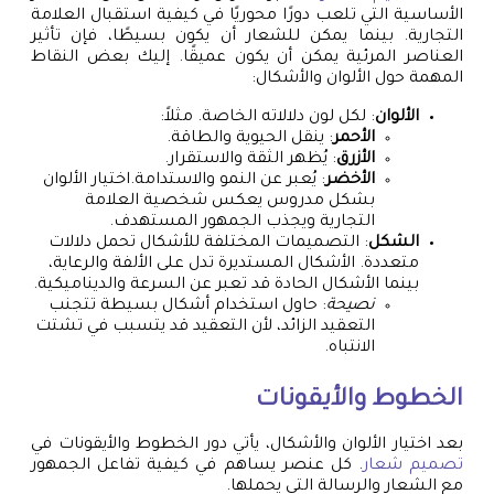
الأساسية التي تلعب دورًا محوريًا في كيفية استقبال العلامة
التجارية. بينما يمكن للشعار أن يكون بسيطًا، فإن تأثير
العناصر المرئية يمكن أن يكون عميقًا. إليك بعض النقاط
المهمة حول الألوان والأشكال:
الألوان
: لكل لون دلالاته الخاصة. مثلاً:
الأحمر
: ينقل الحيوية والطاقة.
الأزرق
: يُظهر الثقة والاستقرار.
الأخضر
: يُعبر عن النمو والاستدامة.اختيار الألوان
بشكل مدروس يعكس شخصية العلامة
التجارية ويجذب الجمهور المستهدف.
الشكل
: التصميمات المختلفة للأشكال تحمل دلالات
متعددة. الأشكال المستديرة تدل على الألفة والرعاية،
بينما الأشكال الحادة قد تعبر عن السرعة والديناميكية.
نصيحة
: حاول استخدام أشكال بسيطة تتجنب
التعقيد الزائد، لأن التعقيد قد يتسبب في تشتت
الانتباه.
الخطوط والأيقونات
بعد اختيار الألوان والأشكال، يأتي دور الخطوط والأيقونات في
تصميم شعار
. كل عنصر يساهم في كيفية تفاعل الجمهور
مع الشعار والرسالة التي يحملها.