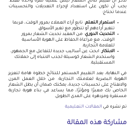
تذكر أن تقييم نتائج الشعار ليس عملية لمرة واحدة فقط.
يجب أن تكون على استعداد لإجراء التعديلات والتحسينات
عندما تحتاج:
استمرار التعلم
: تابع أراء العملاء بمرور الوقت، فربما
تتغير آراءهم أو تتطور مع تغير الأسواق.
التحديث الدوري
: من المفيد تحديث الشعار بمرور
الوقت، مع مراعاة الحفاظ على الهوية الأساسية
للعلامة التجارية.
الابتكار
: ابحث عن أساليب جديدة للتفاعل مع الجمهور،
واستخدم الشعار كوسيلة لجذب الانتباه إلى حملاتك
المستقبلية.
في النهاية، يعد التقييم المستمر للنتائج خطوة هامة لتعزيز
الهوية البصرية لعلامتك التجارية. من خلال العمل المرن
والانفتاح على تحسينات جديدة، يمكنك ضمان أن يظل الشعار
الخاص بك معبرًا ومؤثرًا، مما يساعد في بناء هوية تجارية
مستقرة ومزدهرة على المدى الطويل.
تم نشره في
المقالات التعليمية
مشاركة هذه المقالة