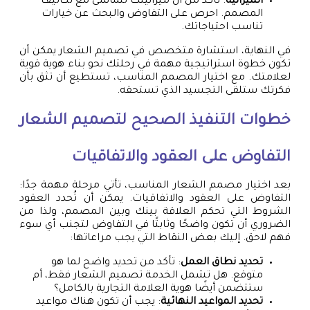
الميزانية
: تأكد من أن ميزانيتك تتماشى مع تكاليف
المصمم. احرص على التفاوض والبحث عن خيارات
تناسب احتياجاتك.
في النهاية، استشارة متخصص في تصميم الشعار يمكن أن
تكون خطوة استراتيجية مهمة في رحلتك نحو بناء هوية قوية
لعلامتك. مع اختيار المصمم المناسب، تستطيع أن تثق بأن
فكرتك ستلقى التجسيد الذي تستحقه.
خطوات التنفيذ الصحيح لتصميم الشعار
التفاوض على العقود والاتفاقيات
بعد اختيار مصمم الشعار المناسب، تأتي مرحلة مهمة جدًا:
التفاوض على العقود والاتفاقيات. يمكن أن تُحدد العقود
الشروط التي تحكم العلاقة بينك وبين المصمم، ولذا من
الضروري أن تكون واضحًا وثابتًا في التفاوض لتجنب أي سوء
فهم لاحق. إليك بعض النقاط التي يجب مراعاتها:
تحديد نطاق العمل
: تأكد من تحديد واضح لما هو
متوقع. هل تشمل الخدمة تصميم الشعار فقط، أم
ستتضمن أيضًا هوية العلامة التجارية بالكامل؟
تحديد المواعيد النهائية
: يجب أن تكون هناك مواعيد