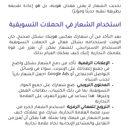
تحديث الشعار لا يعني فقدان هويته، بل هو إعادة تقديمه
بطريقة تبقيه حديثًا ومؤثرًا.
استخدام الشعار في الحملات التسويقية
بعد التأكد من أن شعارك يعكس هويتك بشكل صحيح، حان
الوقت لاستخدامه بشكل فعال في الحملات التسويقية.
الاستخدام الاستراتيجي للشعار يمكن أن يعزز من قوة
علامتك التجارية. إليك كيف يمكنك القيام بذلك:
الإعلانات الرقمية
: تأكد من دمج الشعار بشكل واضح
في جميع إعلاناتك على الإنترنت، سواء في وسائل
التواصل الاجتماعي أو Google Ads. اجعل الشعار بارزاً
لجذب الانتباه.
المحتوى الترويجي
: ضع شعارك على جميع المواد
التسويقية، بما في ذلك الكتيبات، بطاقات العمل،
وغيرها. هذا يساعد في تعزيز التعرف على العلامة
التجارية.
الترويج للمعاني الرمزية
: استخدم الشعار كجزء من
سرد قصة العلامة التجارية، شارك مع عملائك كيف
يعبر الشعار عن قيمك وما يمثله. هذا يمكن أن يُعزز من
التفاعل والمشاعر الإيجابية تجاه علامة تجارية.