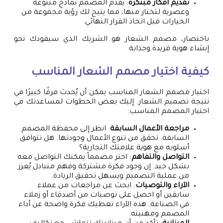
تقديم أفكار مبتكرة
: يقدم المصمم نماذج متنوعة
وعصرية لتختار منها، مما يتيح لك رؤية مجموعة من
الخيارات قبل اتخاذ القرار النهائي.
باختصار، مصمم الشعار هو الشريك الذي سيقودك نحو
إنشاء هوية فريدة وجذابة.
كيفية اختيار مصمم الشعار المناسب
اختيار مصمم الشعار المناسب يمكن أن يُحدث فرقًا كبيرًا في
نتيجة تصميم الشعار. إليك بعض الخطوات لمساعدتك في
اختيار المصمم المناسب:
مراجعة الأعمال السابقة
: انظر إلى محفظة المصمم
السابقة. تحقق من تنوع الأعمال وجودتها. هل تتوافق
أسلوبه مع هوية علامتك التجارية؟
التواصل والتفاهم
: اختر مصمماً يمكنك التواصل معه
بشكل جيد. إن وجود فكرة مشتركة وفهم متبادل يُعزز
من عملية التصميم ويسهل تحقيق الريادة.
الآراء والتوصيات
: ابحث عن مراجعات من عملاء
سابقين أو احصل على توصيات من أصدقاء أو زملاء
في الصناعة. هذه الآراء تعطيك فكرة واضحة عن أداء
المصمم ومهنيته.