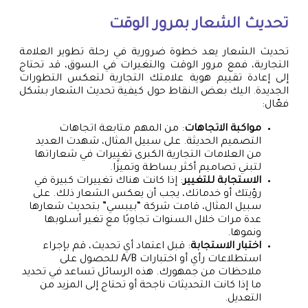
تحديث الشعار بمرور الوقت
تحديث الشعار يعد خطوة ضرورية في رحلة تطوير العلامة
التجارية، فمع مرور الوقت والتغيرات في السوق، قد تحتاج
إلى إعادة تقييم هوية علامتك التجارية لتعكس التطورات
الجديدة. اليك بعض النقاط حول كيفية تحديث الشعار بشكل
فعّال:
مواكبة الاتجاهات
: من المهم متابعة اتجاهات
التصميم الحديثة. على سبيل المثال، شهدت العديد
من العلامات التجارية الكبرى تغييرات في شعاراتها
لتبني تصاميم أكثر بساطة وتميزًا.
الاستجابة للتغيير
: إذا كانت هناك تغييرات كبيرة في
رؤيتك أو خدماتك، يجب أن يعكس الشعار ذلك. على
سبيل المثال، قامت شركة “بيبسي” بتحديث شعارها
عدة مرات خلال السنوات تجاوبًا مع تغير أسلوبها
ونموها.
اختبار الاستجابة
: قبل اعتماد أي تحديث، قم بإجراء
استطلاعات رأي أو اختبارات A/B للحصول على
ملاحظات من جمهورك. هذه الرسائل تساعد في تحديد
ما إذا كانت التحديثات ناجحة أو تحتاج إلى المزيد من
التعديل.