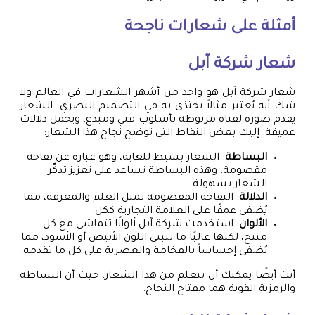
أمثلة على شعارات ناجحة
شعار شركة آبل
شعار شركة آبل هو واحد من أشهر الشعارات في العالم ولا
شك أنه يُعتبر مثالاً يحتذى به في التصميم البصري. الشعار
يقدم صورة لفتاة مربوطة بأسلوب فني ومبدع، ويحمل دلالات
عميقة. إليك بعض النقاط التي توضح نجاح هذا الشعار:
البساطة
: الشعار بسيط للغاية، وهو عبارة عن تفاحة
مقضومة. وهذه البساطة تساعد على تعزيز تذكّر
الشعار بسهولة.
الدلالة
: التفاحة المقضومة تمثل العلم والمعرفة، مما
يُضفي عمقًا على العلامة التجارية ككل.
الألوان
: استخدمت شركة آبل ألوانًا تتماشى مع كل
منتج، لكنها غالبًا ما تتبنى اللون الأبيض أو الأسود، مما
يُضفي إحساساً بالفخامة والعصرية على كل ما تقدمه.
أنت أيضًا يمكنك أن تتعلم من هذا الشعار، حيث أن البساطة
والرمزية القوية هما مفتاح النجاح.