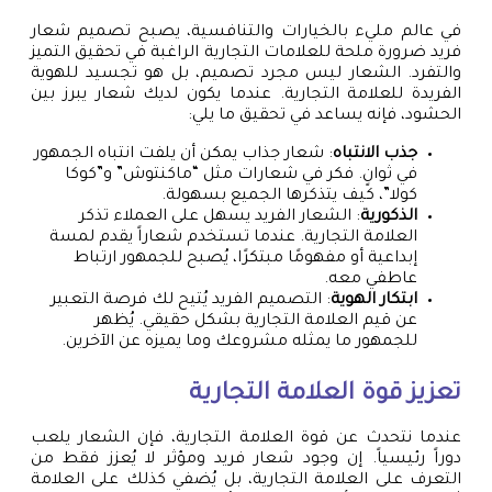
في عالم مليء بالخيارات والتنافسية، يصبح تصميم شعار
فريد ضرورة ملحة للعلامات التجارية الراغبة في تحقيق التميز
والتفرد. الشعار ليس مجرد تصميم، بل هو تجسيد للهوية
الفريدة للعلامة التجارية. عندما يكون لديك شعار يبرز بين
الحشود، فإنه يساعد في تحقيق ما يلي:
جذب الانتباه
: شعار جذاب يمكن أن يلفت انتباه الجمهور
في ثوانٍ. فكر في شعارات مثل “ماكنتوش” و”كوكا
كولا”، كيف يتذكرها الجميع بسهولة.
الذكورية
: الشعار الفريد يسهل على العملاء تذكر
العلامة التجارية. عندما تستخدم شعاراً يقدم لمسة
إبداعية أو مفهومًا مبتكرًا، يُصبح للجمهور ارتباط
عاطفي معه.
ابتكار الهوية
: التصميم الفريد يُتيح لك فرصة التعبير
عن قيم العلامة التجارية بشكل حقيقي. يُظهر
للجمهور ما يمثله مشروعك وما يميزه عن الآخرين.
تعزيز قوة العلامة التجارية
عندما نتحدث عن قوة العلامة التجارية، فإن الشعار يلعب
دوراً رئيسياً. إن وجود شعار فريد ومؤثر لا يُعزز فقط من
التعرف على العلامة التجارية، بل يُضفي كذلك على العلامة