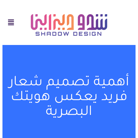
أهمية تصميم شعار
فريد يعكس هويتك
البصرية