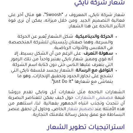
شعار شركة نايكي
شعار شركة نايكي، المعروف بـ “Swoosh”، هو مثال آخر على
فعالية التصميم الجيد. ومن خلال ميزاته، يمكن أن نرى قوة
التأثير الناتجة عن هذا الشعار:
الحركة والديناميكية
: شكل الشعار يُعبر عن الحركة
والسرعة، وهما صفتان رئيسيتان للشركة المتخصصة
في الملابس والأدوات الرياضية.
سهولة التعرف
: على الرغم من أن الشكل بسيط، إلا
أنه قوي ومميز. شعار نايكي يعتبر واحداً من تلك الرموز
التي يتعرف عليها الناس حتى دون كتابة اسم الشركة.
التوافق مع الرسالة
: الشعار يجسد فلسفة نايكي التي
تشجع على تجاوز الحدود وتحقيق الإنجازات، وهو ما
يتماشى مع شعارها “Just Do It”.
الشعارات الناجحة مثل شعارات آبل ونايكي تقدم دروسًا
قيمة
مصممي الشعارات
حول كيف يمكن للعناصر البصرية
أن تتحدث وتجذب انتباه الجمهور بفعالية. لذا، استلهم من
هذه الأمثلة عند
تصميم شعار
الخاص، وحاول أن تحقق عنصر
البساطة مع عمق يحمل رسالة علامتك التجارية.
استراتيجيات تطوير الشعار