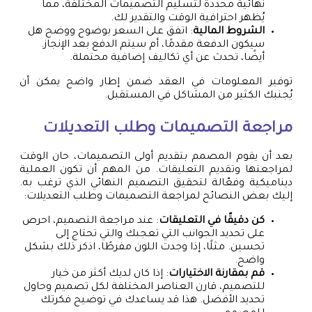
نهائية محددة لتسليم التصميمات المختلفة، مما
يُظهر احترافية الوقت والتقدير لك.
الشروط المالية
: اتفق على السعر بوضوح ووضح هل
سيكون الدفعة مقدمًا، أم سيتم الدفع بعد الإنجاز.
أيضًا، تحدث عن أي تكاليف إضافية محتملة.
توفير المعلومات في العقد ضمن إطار واضح يمكن أن
يُجنبك الكثير من المشاكل في المستقبل.
مراجعة التصميمات وطلب التعديلات
بعد أن يقوم المصمم بتقديم أولى التصميمات، حان الوقت
لمراجعتها وتقديم التعليقات. من المهم أن تكون العملية
ديناميكية وفعّالة لتحقيق التصميم النهائي الذي ترغب به.
إليك بعض النصائح لمراجعة التصميمات وطلب التعديلات:
كن دقيقًا في التعليقات
: عند مراجعة التصميم، احرص
على تحديد الجوانب التي تعجبك والتي تحتاج إلى
تحسين. مثلًا، إذا وجدت اللون مفرطًا، اذكر ذلك بشكل
واضح.
قم بمقارنة الاختيارات
: إذا كان لديك أكثر من خيار
للتصميم، قارن العناصر المختلفة لكل تصميم وحاول
تحديد الأفضل. هذا قد يساعدك في توضيح فكرتك