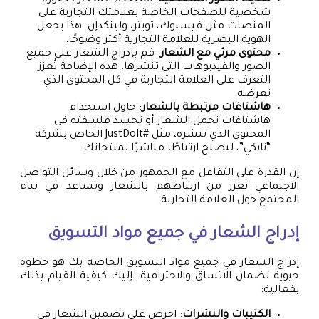
تحديث الصور الشخصية
: استخدم الشعار كصورة
شخصية للصفحات الخاصة بعلامتك التجارية على
المنصات مثل فيسبوك، تويتر، ولينكدإن. هذا يجعل
الهوية البصرية للعلامة التجارية أكثر وضوحًا.
محتوى مرئي مع الشعار
: قم بإدراج الشعار على جميع
الصور والفيديوهات التي تنشرها. هذه الإضافة تُعزز
التعرف على العلامة التجارية في كل المحتوى الذي
تعرضه.
هاشتاغات مرتبطة بالشعار
: حاول استخدام
هاشتاغات تحمل الشعار أو تجسد فلسفته في
المحتوى الذي تنشره، مثل #JustDoIt الخاص بشركة
“نايكي”، ليصبح ارتباطًا مباشرًا بمنتجاتك.
إن القدرة على التفاعل مع الجمهور من خلال وسائل التواصل
الاجتماعي تعزز من ارتباطهم بالشعار وتساعد في بناء
المجتمع حول العلامة التجارية.
إدراج الشعار في جميع مواد التسويق
إدراج الشعار في جميع مواد التسويق الخاصة بك هو خطوة
حيوية لضمان الاتساق والاحترافية. إليك كيفية القيام بذلك
بفعالية:
الكتيبات والنشرات
: احرص على تضمين الشعار في