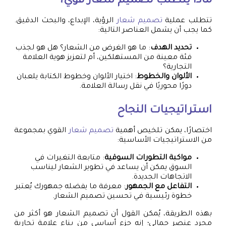
ماذا يتطلب
تصميم شعار
قوي؟
تتطلب عملية
تصميم شعار
الرؤية، الإبداع، والبحث الدقيق.
كما يجب أن يشمل العناصر التالية:
تحديد الهدف
: ما هو الغرض من الشعار؟ هل هو لجذب
فئة معينة من المستهلكين، أم لتعزيز هوية العلامة
التجارية؟
الألوان والخطوط
: اختيار الألوان وخطوط الكتابة يلعبان
دورًا محوريًا في نقل رسالة العلامة.
استراتيجيات النجاح
اختصارًا، يمكن تلخيص أهمية
تصميم شعار
القوي بمجموعة
من الاستراتيجيات الأساسية:
مواكبة التطورات السوقية
: متابعة التغيرات في
السوق يمكن أن يساعد في تطوير الشعار ليناسب
الاتجاهات الجديدة.
التفاعل مع الجمهور
: معرفة ما يفضله جمهورك يُعتبر
خطوة رئيسية في تحسين تصميم الشعار.
بهذه الطريقة، يُمكن القول أن تصميم الشعار هو أكثر من
مجرد عنصر جمالي؛ إنه جزء أساسي من بناء علامة تجارية