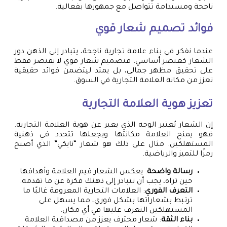
ناجحة ومستدامة تتواصل مع جمهورها بفعالية.
فوائد
تصميم شعار
قوي
عندما نفكر في بناء علامة تجارية ناجحة، يتبادر إلى الذهن دور
الشعار كعنصر أساسي. فتصميم شعار قوي لا يقتصر فقط
على تحقيق مظهر جمالي، بل يمتد ليتضمن فوائد حقيقية
تعزز من مكانة العلامة التجارية في السوق.
تعزيز هوية العلامة التجارية
إن الشعار يُعتبر الوجه الذي يعبر عن هوية العلامة التجارية.
فهو يمنح العلامة مكانتها ويجعلها تتحدد في ذهنية
المستهلكين. مثال على ذلك هو شعار “نايكي” الذي أصبح
رمزًا للتميز والرياضية.
رسالة واضحة
: يعكس الشعار قيم العلامة وأهدافها.
حين تراه، يجب أن تتبادر إلى ذهنك فكرة عن ما تقدمه.
التعرف الفوري
: العلامات التجارية المعروفة غالبًا ما
ترتبط بشعاراتها بشكل فوري، مما يسهل على
المستهلكين التعرف عليها في أي مكان.
بناء الثقة
: شعار محترف يعزز من مصداقية العلامة