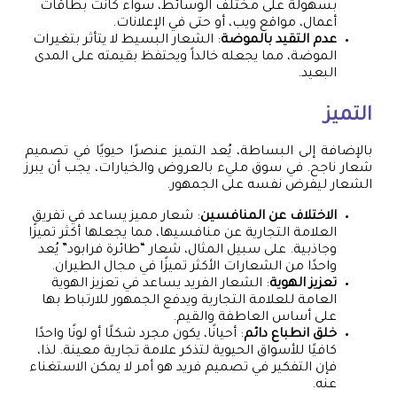
بسهولة على مختلف الوسائط، سواء كانت بطاقات
أعمال، مواقع ويب، أو حتى في الإعلانات.
عدم التقيد بالموضة
: الشعار البسيط لا يتأثر بتغيرات
الموضة، مما يجعله خالداً ويحتفظ بقيمته على المدى
البعيد.
التميز
بالإضافة إلى البساطة، يُعد التميز عنصرًا حيويًا في تصميم
شعار ناجح. في سوق مليء بالعروض والخيارات، يجب أن يبرز
الشعار ليفرض نفسه على الجمهور.
الاختلاف عن المنافسين
: شعار مميز يساعد في تفريق
العلامة التجارية عن منافسيها، مما يجعلها أكثر تميزًا
وجاذبية. على سبيل المثال، شعار “طائرة فرابود” يُعد
واحدًا من الشعارات الأكثر تميزًا في مجال الطيران.
تعزيز الهوية
: الشعار الفريد يساعد في تعزيز الهوية
العامة للعلامة التجارية ويدفع الجمهور للارتباط بها
على أساس العاطفة والقيم.
خلق انطباع دائم
: أحيانًا، يكون مجرد شكلًا أو لونًا واحدًا
كافيًا للأسواق الحيوية لتذكر علامة تجارية معينة. لذا،
فإن التفكير في تصميم فريد هو أمر لا يمكن الاستغناء
عنه.