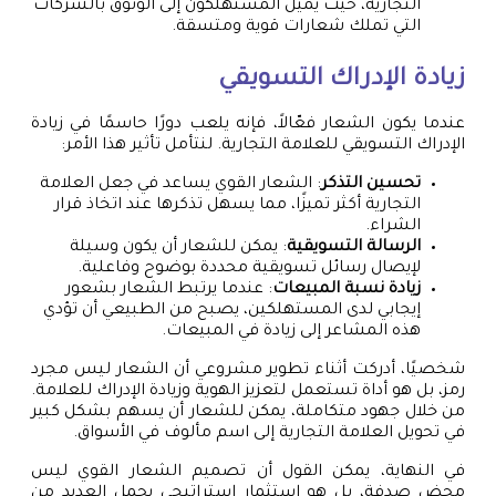
التجارية، حيث يميل المستهلكون إلى الوثوق بالشركات
التي تملك شعارات قوية ومتسقة.
زيادة الإدراك التسويقي
عندما يكون الشعار فعّالاً، فإنه يلعب دورًا حاسمًا في زيادة
الإدراك التسويقي للعلامة التجارية. لنتأمل تأثير هذا الأمر:
تحسين التذكر
: الشعار القوي يساعد في جعل العلامة
التجارية أكثر تميزًا، مما يسهل تذكرها عند اتخاذ قرار
الشراء.
الرسالة التسويقية
: يمكن للشعار أن يكون وسيلة
لإيصال رسائل تسويقية محددة بوضوح وفاعلية.
زيادة نسبة المبيعات
: عندما يرتبط الشعار بشعور
إيجابي لدى المستهلكين، يصبح من الطبيعي أن تؤدي
هذه المشاعر إلى زيادة في المبيعات.
شخصيًا، أدركت أثناء تطوير مشروعي أن الشعار ليس مجرد
رمز، بل هو أداة تستعمل لتعزيز الهوية وزيادة الإدراك للعلامة.
من خلال جهود متكاملة، يمكن للشعار أن يسهم بشكل كبير
في تحويل العلامة التجارية إلى اسم مألوف في الأسواق.
في النهاية، يمكن القول أن تصميم الشعار القوي ليس
محض صدفة، بل هو استثمار استراتيجي يحمل العديد من