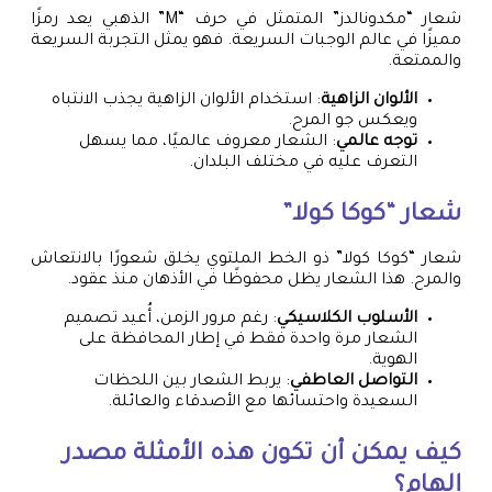
شعار “مكدونالدز” المتمثل في حرف “M” الذهبي يعد رمزًا
مميزًا في عالم الوجبات السريعة. فهو يمثل التجربة السريعة
والممتعة.
الألوان الزاهية
: استخدام الألوان الزاهية يجذب الانتباه
ويعكس جو المرح.
توجه عالمي
: الشعار معروف عالميًا، مما يسهل
التعرف عليه في مختلف البلدان.
شعار “كوكا كولا”
شعار “كوكا كولا” ذو الخط الملتوي يخلق شعورًا بالانتعاش
والمرح. هذا الشعار يظل محفوظًا في الأذهان منذ عقود.
الأسلوب الكلاسيكي
: رغم مرور الزمن، أُعيد تصميم
الشعار مرة واحدة فقط في إطار المحافظة على
الهوية.
التواصل العاطفي
: يربط الشعار بين اللحظات
السعيدة واحتسائها مع الأصدقاء والعائلة.
كيف يمكن أن تكون هذه الأمثلة مصدر
إلهام؟