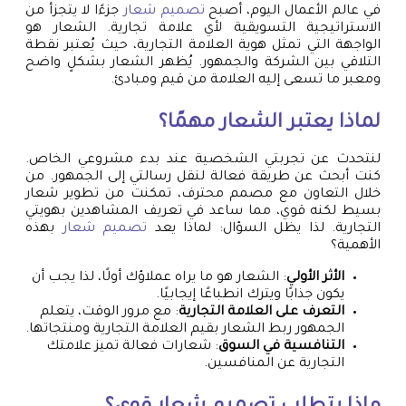
في عالم الأعمال اليوم، أصبح
تصميم شعار
جزءًا لا يتجزأ من
الاستراتيجية التسويقية لأي علامة تجارية. الشعار هو
الواجهة التي تمثل هوية العلامة التجارية، حيث يُعتبر نقطة
التلاقي بين الشركة والجمهور. يُظهر الشعار بشكلٍ واضح
ومعبر ما تسعى إليه العلامة من قيم ومبادئ.
لماذا يعتبر الشعار مهمًا؟
لنتحدث عن تجربتي الشخصية عند بدء مشروعي الخاص.
كنت أبحث عن طريقة فعالة لنقل رسالتي إلى الجمهور. من
خلال التعاون مع مصمم محترف، تمكنت من تطوير شعار
بسيط لكنه قوي، مما ساعد في تعريف المشاهدين بهويتي
التجارية. لذا يظل السؤال: لماذا يعد
تصميم شعار
بهذه
الأهمية؟
الأثر الأولي
: الشعار هو ما يراه عملاؤك أولًا، لذا يجب أن
يكون جذابًا ويترك انطباعًا إيجابيًا.
التعرف على العلامة التجارية
: مع مرور الوقت، يتعلم
الجمهور ربط الشعار بقيم العلامة التجارية ومنتجاتها.
التنافسية في السوق
: شعارات فعالة تميز علامتك
التجارية عن المنافسين.