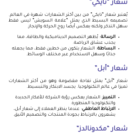
شعار “نايكي”
يُعتبر شعار “نايكي” من بين أكثر الشعارات شهرة في العالم.
تصميمه البسيط الذي يمثل “علامة السويش” ليس فقط
سهل التذكر ولكنه يعكس أيضًا روح الحركة والإنجاز.
الرسالة
: يُظهر التصميم الديناميكية والطاقة، مما
يجذب عشاق الرياضة.
البساطة
: الشعار يتكون من خطين فقط، مما يجعله
جذابًا وسهل الاستخدام عبر مختلف الوسائط.
شعار “أبل”
شعار “أبل” يمثل تفاحة مقضومة وهو من أكثر الشعارات
تميزا في عالم التكنولوجيا. يجسد الابتكار والتبسيط.
التمييز
: الشعار يعكس رؤية الشركة للأفكار الجديدة
والتكنولوجيا المتطورة.
الارتباط العاطفي
: عندما ينظر العملاء إلى شعار أبل،
يشعرون بالارتباط بجودة المنتجات والتصميم الأنيق.
شعار “مكدونالدز”