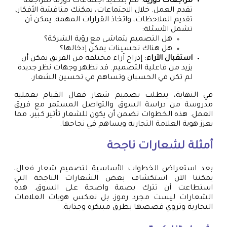
مراجعات دورية
: قم بتحديد اجتماعات دورية لمراجعة
تقدم العمل. خلال الاجتماعات، يمكنك مناقشة الأفكار،
تقديم الملاحظات، واتخاذ القرارات المهمة. يمكن أن
تشمل الأسئلة:
هل التصميم يتماشى مع رؤية الشركة؟
هل هناك تحسينات يمكن إدخالها؟
استقبال الآراء
: إدراج آراء مختلفة من الفريق يمكن أن
يزيد من فاعلية التصميم. قد تظهر وجهات نظر جديدة
لم تكن في الحسبان وتساهم في تحسين الشعار.
في النهاية، يتطلب تصميم شعار فعال القيام بعملية
مدروسة من دراسة السوق والتواصل المستمر مع فريق
العمل. هذه الخطوات تضمن أن يكون للشعار تأثير كبير، مما
يعزز هوية العلامة التجارية ويساهم في نجاحها.
أمثلة لشعارات ناجحة
بعد استعراض الخطوات الأساسية لتصميم شعار فعال،
يمكننا الآن استكشاف بعض الشعارات الناجحة التي
استطاعت أن تترك بصمة واضحة على السوق. هذه
الشعارات ليست مجرد رموز، بل تعكس هويات العلامات
التجارية وتروي قصصها بطرق مبتكرة وجذابة.