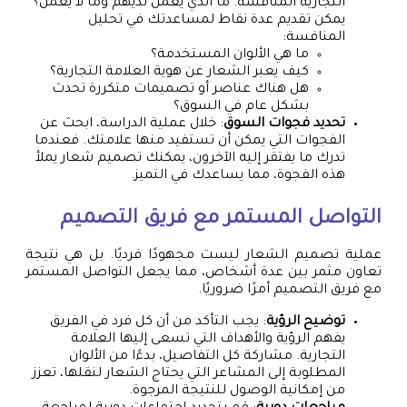
التجارية المنافسة. ما الذي يعمل لديهم وما لا يعمل؟
يمكن تقديم عدة نقاط لمساعدتك في تحليل
المنافسة:
ما هي الألوان المستخدمة؟
كيف يعبر الشعار عن هوية العلامة التجارية؟
هل هناك عناصر أو تصميمات متكررة تحدث
بشكل عام في السوق؟
تحديد فجوات السوق
: خلال عملية الدراسة، ابحث عن
الفجوات التي يمكن أن تستفيد منها علامتك. فعندما
تدرك ما يفتقر إليه الآخرون، يمكنك تصميم شعار يملأ
هذه الفجوة، مما يساعدك في التميز.
التواصل المستمر مع فريق التصميم
عملية تصميم الشعار ليست مجهودًا فرديًا. بل هي نتيجة
تعاون مثمر بين عدة أشخاص، مما يجعل التواصل المستمر
مع فريق التصميم أمرًا ضروريًا.
توضيح الرؤية
: يجب التأكد من أن كل فرد في الفريق
يفهم الرؤية والأهداف التي تسعى إليها العلامة
التجارية. مشاركة كل التفاصيل، بدءًا من الألوان
المطلوبة إلى المشاعر التي يحتاج الشعار لنقلها، تعزز
من إمكانية الوصول للنتيجة المرجوة.