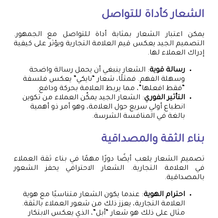
الشعار كأداة للتواصل
يمكن اعتبار الشعار بمثابة أداة للتواصل مع الجمهور.
التصميم الجيد يعكس قيم العلامة التجارية ويؤثر على كيفية
إدراك العملاء لها.
رسالة قوية
: الشعار ينبغي أن يحمل رسالة واضحة
وسهلة الفهم. فمثلًا، شعار “نايكي” يعكس فلسفة
“فقط افعلها”، مما يربط العلامة بحركة ودافع.
التأثير الفوري
: الشعار الجيد يمكّن العملاء من تكوين
انطباع أولي سريع حول العلامة، وهو أمر ذو أهمية
بالغة في المنافسة الشرسة.
بناء الثقة والمصداقية
تصميم الشعار يلعب أيضًا دورًا مهمًا في بناء ثقة العملاء
في العلامة التجارية. الشعار الاحترافي يحفز الشعور
بالمصداقية.
احترام الهوية
: عندما يكون الشعار متناسبًا مع هوية
العلامة التجارية، يعزز ذلك من شعور العملاء بالثقة.
مثال على ذلك هو شعار “أبل”، الذي يعكس الابتكار