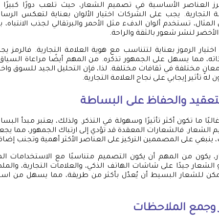
أبرز العناصر الأساسية في تصميم الشعار، حيث تلعب دورًا كبيرًا
 التجارية. يجب على الشركات اختيار الألوان بعناية لتعكس الرسالة
المثال، تستخدم ألوان الدفء مثل الأحمر والبرتقالي لجذب الانتباه، 
الأخضر لنشر شعور بالثقة والراحة.
ختيار الرموز بعناية لتتناسب مع هوية العلامة التجارية. فالرمز ي
اته، مما يسهل على الجمهور تذكره. من المهم أيضًا مراعاة السياق
انٍ مختلفة في ثقافات مختلفة. لذا، فإن التحليل الجيد للسوق واختيا
ن له تأثير إيجابي على نجاح العلامة التجارية.
التعقيد والحفاظ على البساطة
بًا ما تكون أكثر تأثيرًا وسهولة في التذكر. ولذلك، يعتبر مبدأ الب
الشعار. فالشعارات المعقدة قد تؤدي إلى ارتباك الجمهور، مما يج
، ينبغي على المصممين التركيز على العناصر الأكثر أهمية وتجنب إضاف
 يكون من المهم أن يكون التصميم متناسبًا مع الاستخدامات ال
و الشعار جيدًا على شاشات الهاتف الذكي، والعلامات التجارية، وال
 يمكن للشعار البسيط أن يُعدّل بأكثر من طريقة، مما يسهل من ا
ر وجمع الملاحظات