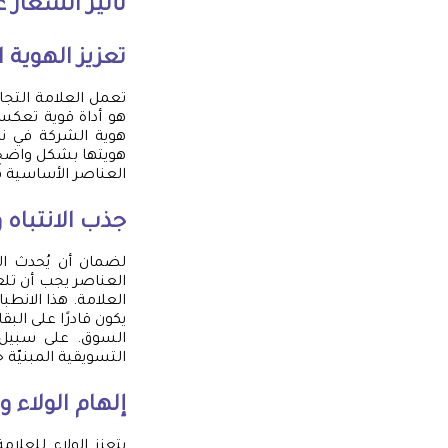
تأثير الشعار 
تعزيز الهوية 
تعمل العلامة التج
هو أداة قوية تعكس 
هوية الشركة في نظ
هويتها بشكل واضح، 
العناصر الأساسية ف
جذب الانتباه و
لضمان أن يُحدث الش
العناصر يجب أن تلع
العلامة. هذا الانطب
يكون قادرًا على الب
السوق. على سبيل 
التسويقية المبنيّة ح
إلهام الولاء و
يتعزز الولاء للعلا