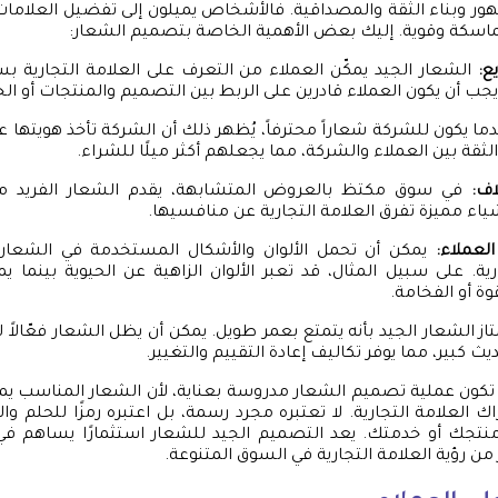
هور وبناء الثقة والمصداقية. فالأشخاص يميلون إلى تفضيل العلامات ا
ماسكة وقوية. إليك بعض الأهمية الخاصة بتصميم الشعار:
ع:
الشعار الجيد يمكّن العملاء من التعرف على العلامة التجارية ب
يجب أن يكون العملاء قادرين على الربط بين التصميم والمنتجات أو ال
ما يكون للشركة شعاراً محترفاً، يُظهر ذلك أن الشركة تأخذ هويتها ع
الثقة بين العملاء والشركة، مما يجعلهم أكثر ميلًا للشراء.
اف:
في سوق مكتظ بالعروض المتشابهة، يقدم الشعار الفريد ميز
اء مميزة تفرق العلامة التجارية عن منافسيها.
لعملاء:
يمكن أن تحمل الألوان والأشكال المستخدمة في الشعار
رية. على سبيل المثال، قد تعبر الألوان الزاهية عن الحيوية بينما يم
وة أو الفخامة.
از الشعار الجيد بأنه يتمتع بعمر طويل. يمكن أن يظل الشعار فعّالاً
يث كبير، مما يوفر تكاليف إعادة التقييم والتغيير.
 تكون عملية تصميم الشعار مدروسة بعناية، لأن الشعار المناسب يمكن
اك العلامة التجارية. لا تعتبره مجرد رسمة، بل اعتبره رمزًا للحلم 
نتجك أو خدمتك. يعد التصميم الجيد للشعار استثمارًا يساهم في 
من رؤية العلامة التجارية في السوق المتنوعة.