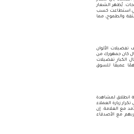
جات. يُظهر الشعار
 التي استطاعت كسب
لثقة والطموح، مما
 تفضيلات الألوان
حال كان جمهورك من
ال الكبار تفضيلات
مًا عميقًا للسوق
طة انطلاق لمشاهدة
كرار زيارة العملاء
أمد مع العلامة. إن
اربهم مع الأصدقاء