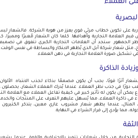
على العملاء
البصرية
ارية على تكوين خطاب مرئي قوي يعزز من هوية الشركة. فالشعار لي
قيم العلامة التجارية وأهدافها. كلما كان الشعار مُعبرًا ومميزًا، 
ر الجمهور. ستجد أن العلامات التجارية الكبرى تتفوق في تصمي
مثل شعار شركة آبل الذي يُظهر الابتكار والبساطة في نفس الوقت. لذ
ي تشكيل صورة العلامة التجارية في ذهن العملاء.
زيادة الذاكرة
عار أثرًا قويًا، يجب أن يكون مصممًا بذكاء لجذب الانتباه. الألوان
ب دورًا في جذب نظر العملاء. عندما يُدرك العملاء الشعار، يحصلون ع
اع يمكن أن يكون له تأثير كبير في كيفية تفاعل العملاء مع العلامة التج
قاء في ذاكرة العملاء، مما يُسهل عليهم التعرف على المنتجات والخدم
المثال، عندما يظهر شعار مشروب غازي معين، يتذكر الكثيرون 
وله، مما يؤدي إلى قرار الشراء في النهاية.
الثقة
مة التجارية من خلال شعارات تتميز بالاحترافية والقوة. عندما يشعر