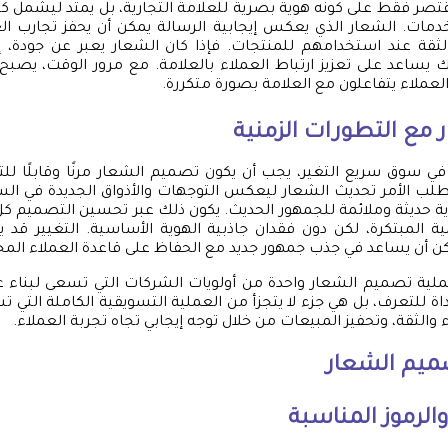
تصر فقط على كونه هوية بصرية للعلامة التجارية، بل يمتد ليشمل كي
دمات. الشعار الذي يعكس إيجابية الرسالة يمكن أن يحفز تجارب ال
ثقة عند استخدامهم للمنتجات. فإذا كان الشعار يعبر عن جودة، إبد
ك يساعد على تعزيز ارتباط العملاء بالعلامة. مع مرور الوقت، يصبح ا
العملاء يتفاعلون مع العلامة بصورة متكررة.
 مع التطورات الزمنية
في سوق سريع التغير، يجب أن يكون تصميم الشعار مرنًا وقابلًا ل
تطلب الأمر تحديث الشعار ليعكس التوجهات والأذواق الجديدة في ا
ية حديثة وملائمة للجمهور الحديث. يكون ذلك عبر تحسين التصميم ك
ة المبتكرة، لكن دون فقدان جاذبية الهوية الأساسية. التغيير قد ي
كن أن يساعد في جذب جمهور جديد مع الحفاظ على قاعدة العملاء الم
عملية تصميم الشعار واحدة من أولويات الشركات التي تسعى لبناء عل
 للتعرف، بل هي جزء لا يتجزأ من العملية التسويقية الكاملة التي ت
ء والثقة، وتحفيز المبيعات من خلال توجه إيجابي تجاه تجربة العملاء.
يم الشعار
 والرموز المناسبة