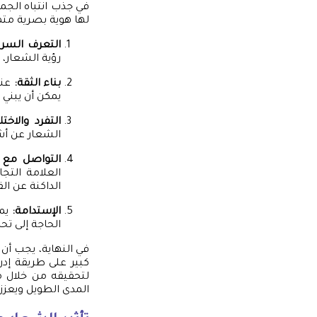
في جذب انتباه الجم
لها هوية بصرية مت
التعرف السري
رؤية الشعار، 
بناء الثقة:
عند
يمكن أن يبني 
التفرد والاختل
الشعار عن أشي
التواصل مع ا
العلامة التجا
الداكنة عن الق
الإستدامة:
يمت
الحاجة إلى تحد
في النهاية، يجب أن
كبير على طريقة إدر
لتحقيقه من خلال م
المدى الطويل ويعزز 