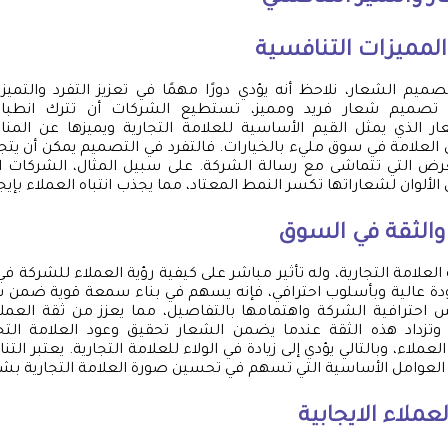
والمميزات التنافسية
يم الشعار، نلاحظ أنه يؤدي دورًا مهمًا في تعزيز التفرد والتميز
ل تصميم شعار فريد ومميز، تستطيع الشركات أن تترك انطباعًا
ر الذي يمثل القيم الأساسية للعلامة التجارية ويميزها عن ال
 العلامة في سوق مليء بالخيارات. فالتفرد في التصميم يمكن أن يتجلى
رض التي تتماشى مع رسالة الشركة. على سبيل المثال، الشركات ال
الألوان لشعاراتها تكسر النمط المعتاد، مما يجذب انتباه العملاء بإيجا
والثقة في السوق
لعلامة التجارية، وله تأثير مباشر على كيفية رؤية العملاء للشركة ف
ة عالية وبأسلوب احترافي، فإنه يسهم في بناء سمعة قوية ضمن س
 احترافية الشركة واهتمامها بالتفاصيل، مما يعزز من ثقة العملا
وتزداد هذه الثقة عندما يضمن الشعار تحقيق وعود العلامة التج
ملاء، وبالتالي يؤدي إلى زيادة في الولاء للعلامة التجارية. يعتبر الت
لعوامل الأساسية التي تسهم في تحسين صورة العلامة التجارية ب
عملاء الايجابية