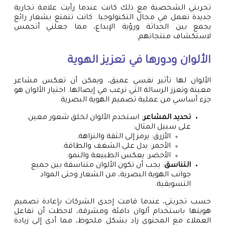
تجربتي الشخصية مع ذلك كانت عندما رأيت علامة تجارية
جديدة تعمل في مجال التكنولوجيا. كانت تتمتع بشعار رائع
يجمع بين الحداثة ورؤية الإبداع، مما جعلني أتحمس
لاستكشاف منتجاتهم.
الألوان ودورها في تعزيز الهوية
الألوان لها تأثير نفسي عميق، ويمكن أن تعكس مشاعر
معينة وتعزز الرسالة التي ترغب في إيصالها. اختيار الألوان هو
جزء أساسي من عملية تصميم الهوية البصرية.
تحديد المشاعر
: استخدم الألوان لخلق شعور معين.
على سبيل المثال:
الأزرق: يرمز إلى الثقة والنزاهة.
الأحمر: يدل على الشغف والطاقة.
الأخضر: يعكس الطبيعة والنمو.
التناسق
: يجب أن تكون الألوان متناسقة بين جميع
جوانب الهوية البصرية، من الشعار وحتى المواد
التسويقية.
حسب تجربتي، عندما قامت إحدى الشركات بإعادة تصميم
هويتها باستخدام ألوان دافئة ومشرقة، لاحظت أن تفاعل
العملاء مع المحتوى زاد بشكل ملحوظ، مما أدى إلى زيادة