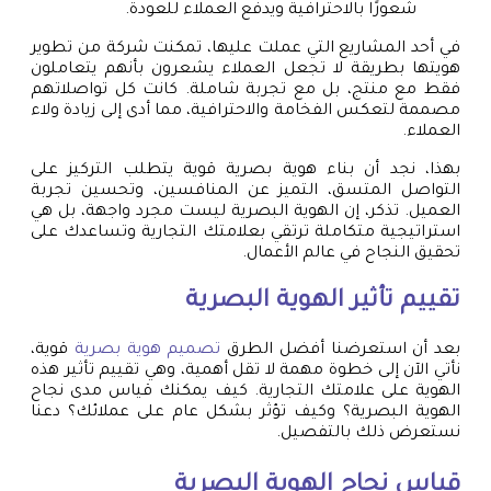
شعورًا بالاحترافية ويدفع العملاء للعودة.
في أحد المشاريع التي عملت عليها، تمكنت شركة من تطوير
هويتها بطريقة لا تجعل العملاء يشعرون بأنهم يتعاملون
فقط مع منتج، بل مع تجربة شاملة. كانت كل تواصلاتهم
مصممة لتعكس الفخامة والاحترافية، مما أدى إلى زيادة ولاء
العملاء.
بهذا، نجد أن بناء هوية بصرية قوية يتطلب التركيز على
التواصل المتسق، التميز عن المنافسين، وتحسين تجربة
العميل. تذكر، إن الهوية البصرية ليست مجرد واجهة، بل هي
استراتيجية متكاملة ترتقي بعلامتك التجارية وتساعدك على
تحقيق النجاح في عالم الأعمال.
تقييم تأثير الهوية البصرية
بعد أن استعرضنا أفضل الطرق
تصميم هوية بصرية
قوية،
نأتي الآن إلى خطوة مهمة لا تقل أهمية، وهي تقييم تأثير هذه
الهوية على علامتك التجارية. كيف يمكنك قياس مدى نجاح
الهوية البصرية؟ وكيف تؤثر بشكل عام على عملائك؟ دعنا
نستعرض ذلك بالتفصيل.
قياس نجاح الهوية البصرية