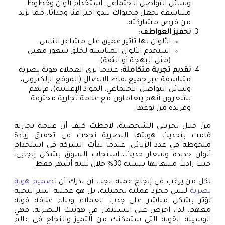
وسائل التواصل الاجتماعي. استخدام ألوان وخطوط
متناسقة يجعل محتواك يبدو احترافيًا وجذابًا، مما يزيد
من فرص مشاركته.
تحفيز العواطف
:
الألوان لها تأثير عميق على مشاعر الناس.
استخدم الألوان المناسبة لخلق شعور معين
(مثل البهجة أو الثقة).
تقديم تجربة متكاملة
: عندما يرى العملاء هوية بصرية
متناسقة عبر جميع نقاط الاتصال (الموقع الإلكتروني،
وسائل التواصل الاجتماعي، المواد الإعلانية)، فإنهم
يشعرون أنهم يتعاملون مع علامة تجارية محترفة
وفريدة من نوعها.
من خلال تجربتي الشخصية، لاحظت كيف أن علامة تجارية
قامت بتحديث هويتها البصرية نجحت في تحقيق زيادة
ملحوظة في عدد الزبائن. عندما بدأت الشركة في استخدام
ألوان جديدة وشعار حديث، استجاب السوق بشكل إيجابي،
حيث زادت مبيعاتها بنسبة 30% خلال ثلاثة أشهر فقط.
لكل من يرغب في إنجاح عمله، يجب أن يدرك أن
تصميم هوية
بصرية
ليس مجرد عملية تجميلية، بل هو عملية استراتيجية
تؤثر بشكل مباشر على جذب العملاء وبناء علاقة قوية
معهم. لذا، احرص على الاستثمار في هويتك البصرية، فهي
الوسيلة القوية التي ستمكنك من التميز والنجاح في عالم