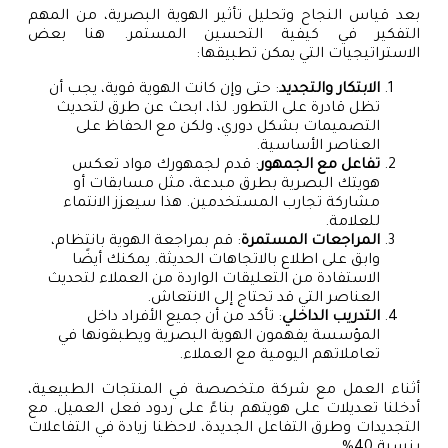
بعد قياس النجاح وتحليل تأثير الهوية البصرية، من المهم
التفكير في كيفية التحسين المستمر. هنا بعض
الاستراتيجيات التي يمكن تطبيقها:
الابتكار والتجديد
: حتى وإن كانت الهوية قوية، يجب أن
تظل قادرة على التطور. لذا، ابحث عن طرق لتحديث
التصميمات بشكل دوري، ولكن مع الحفاظ على
العناصر الأساسية.
تفاعل مع الجمهور
: قدم لجمهورك مواد تعكس
هويتك البصرية بطرق مبدعة، مثل مسابقات أو
مشاركة تجارب المستخدمين. هذا سيعزز الانتماء
للعلامة.
المراجعات المستمرة
: قم بمراجعة الهوية بانتظام،
وابق على اطلاع بالاتجاهات الحديثة. يمكنك أيضًا
الاستفادة من التعليقات الواردة من العملاء لتحديث
العناصر التي قد تحتاج إلى الانتعاش.
التدريب الداخلي
: تأكد من أن جميع الأفراد داخل
المؤسسة يفهمون الهوية البصرية ويطبقونها في
تعاملاتهم اليومية مع العملاء.
أثناء العمل مع شركة متخصصة في المنتجات الطبيعية،
أدخلنا تعديلات على هويتهم بناءً على ردود فعل العميل. مع
التجديدات وطرق التفاعل الجديدة، لاحظنا زيادة في التفاعلات
بنسبة 40%.