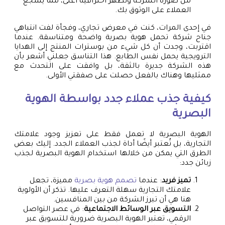
من صورة الشركة وتُظهر احترافية أعلى، مما يُشجع
العملاء على الوثوق بك.
في إحدى المرات، كنت في معرض تجاري، وفجأة لفت انتباهي
جناح شركة تحمل هوية بصرية واضحة ومتناسقة. عندما
اقتربت، وجدت أن كل شيء من بوسترات المنتج إلى الهدايا
الترويجية يحمل نفس الطابع. هذا التناسق جعلني أشعر بأن
هذه الشركة جديرة بالثقة، بل وافقت على التحدث مع
ممثليها وهناك بالفعل حصلت على صفقتي الأولى.
كيفية جذب عملاء جدد بواسطة الهوية
البصرية
الهوية البصرية لا تعمل فقط على تعزيز وجود علامتك
التجارية، بل تُعتبر أيضًا أداة لجذب العملاء الجدد. إليك بعض
الطرق التي يمكن من خلالها استخدام الهوية البصرية لجذب
زبائن جدد:
تميز فريد
: عندما
تصمم هوية بصرية
مميزة، تجعل
علامتك التجارية سهلة التعرف عليها. تذكر أن الأولوية
هنا هي أن تبرز الشركة من بين المنافسين.
التسويق عبر الوسائط الاجتماعية
: في عصر التواصل
الرقمي، تعتبر الهوية البصرية ضرورية للتسويق عبر