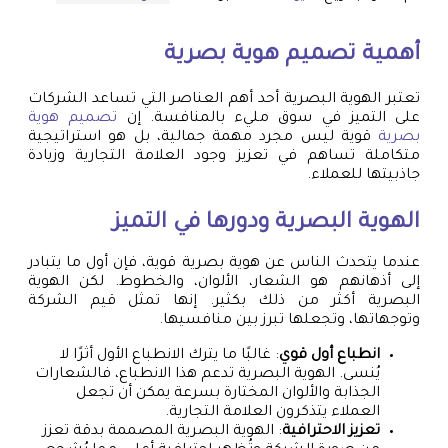
أهمية
تصميم هوية بصرية
تعتبر الهوية البصرية أحد أهم العناصر التي تساعد الشركات
على التميز في سوق مليء بالمنافسة. إن
تصميم هوية
بصرية
قوية ليس مجرد مهمة جمالية، بل هو استراتيجية
متكاملة تساهم في تعزيز وجود العلامة التجارية وزيادة
جاذبيتها للعملاء.
الهوية البصرية ودورها في التميز
عندما يتحدث الناس عن هوية بصرية قوية، فإن أول ما يتبادر
إلى أذهانهم هو الشعار، الألوان، والخطوط. لكن الهوية
البصرية أكثر من ذلك بكثير. إنها تمثل قيم الشركة
وتوجهاتها، وتجعلها تبرز بين منافسيها.
انطباع أول قوي
: غالبًا ما يترك الانطباع الأول أثرًا لا
يُنسى. الهوية البصرية تدعم هذا الانطباع، فالشعارات
الجذابة والألوان المختارة بسرعة يمكن أن تجعل
العملاء يتذكرون العلامة التجارية.
تعزيز الاحترافية
: الهوية البصرية المصممة بدقة تعزز