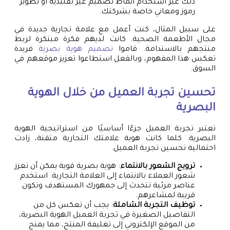
ذلك عبر استخدام أنماط تصميم غير تقليدية أو تطوير
رموز ومعاني خاصة بشركتك.
على سبيل المثال، كنت أعمل مع علامة تجارية جديدة في
مجال الأطعمة الصحية. كانت لديهم فكرة مبتكرة لربط
منتجهم بالاستدامة. قاموا
تصميم هوية بصرية
فريدة
تعكس هذا المفهوم، وبالفعل استطاعوا تعزيز موقعهم في
السوق.
تحسين تجربة العميل من خلال الهوية
البصرية
تعتبر تجربة العميل جزءًا أساسيًا من استراتيجية الهوية
البصرية. كلما كانت هوية علامتك التجارية متقنة، زادت
احتمالية تحسين تجربة العميل.
ترويج الشعور بالانتماء
: هوية بصرية قوية يمكن أن تعزز
شعور العملاء بالانتماء إلى العلامة التجارية. استخدم
عناصر مرئية تتحدث إلى جمهورك المستهدف وتكون
قريبة لمشاعرهم.
توظيف التجربة الشاملة
: يجب أن تعكس كل من
التفاصيل الصغيرة في تجربة العميل الهوية البصرية،
من الموقع الإلكتروني إلى تغليفة المنتج، مما يمنح