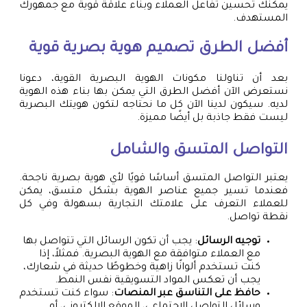
يمكنك تحسين تفاعل العملاء وبناء علاقة قوية مع جمهورك
المستهدف.
أفضل الطرق
تصميم هوية بصرية
قوية
بعد أن تناولنا مكونات الهوية البصرية القوية، دعونا
نستعرض الآن أفضل الطرق التي يمكن بها بناء هذه الهوية
لديه. سيكون لدينا الآن كل ما نحتاجه لتكون هويتك البصرية
ليست فقط جاذبة بل أيضًا مميزة.
التواصل المتسق والشامل
يعتبر التواصل المتسق أساسًا قويًا لأي هوية بصرية ناجحة.
فعندما تسير جميع عناصر الهوية بشكل متسق، يمكن
للعملاء التعرف على علامتك التجارية بسهولة وفي كل
نقطة تواصل.
توجيه الرسائل
: يجب أن تكون الرسائل التي تتواصل بها
مع العملاء متوافقة مع الهوية البصرية. فمثلاً، إذا
كنت تستخدم ألوانًا زاهية وخطوطًا حديثة في شعارك،
يجب أن تعكس المواد التسويقية نفس النمط.
حافظ على التناسق عبر المنصات
: سواء كنت تستخدم
وسائل التواصل الاجتماعي، الموقع الإلكتروني، أو