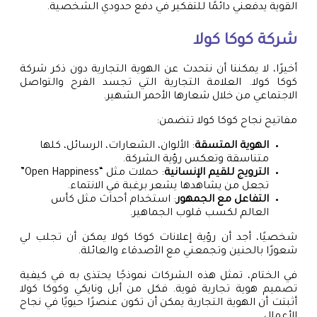
القوية يدفعني دائمًا للتفكير في دفع حدودي الشخصية.
شركة كوكا كولا
أخيرًا، لا يمكننا أن نتحدث عن الهوية التجارية دون ذكر شركة
كوكا كولا. العلامة التجارية التي تجسد الفرح والتواصل
الاجتماعي من خلال شعارها الأحمر الشهير.
مفاتيح نجاح كوكا كولا تتضمن:
الهوية المتسقة
: الألوان، الشعارات، الرسائل، كلها
متناسقة وتعكس رؤية الشركة.
الترويج للقيم الإنسانية
: حملات مثل “Open Happiness”
تجعل من يشاهدها يشعر برغبة في الانتماء.
التفاعل مع الجمهور
: استخدام أحداث مثل كأس
العالم لكسب قلوب الجماهير.
شخصيًا، أجد أن رؤية إعلانات كوكا كولا يمكن أن تجلب لي
شعورًا بالحنين وتجمعني مع الأصدقاء والعائلة.
في الختام، تمثل هذه الشركات نموذجًا يحتذى به في كيفية
تصميم هوية تجارية قوية. فكل من أبل ونايكي وكوكا كولا
أثبتت أن الهوية التجارية يمكن أن تكون عنصرًا حيويًا في نجاح
الأعمال.