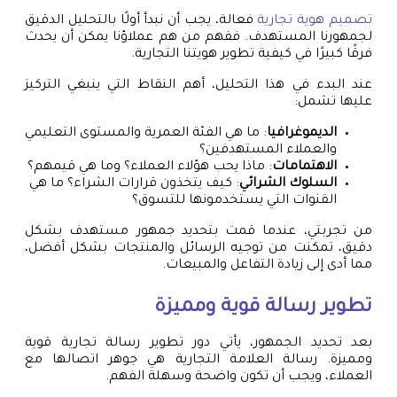
تصميم هوية تجارية
فعالة، يجب أن نبدأ أولًا بالتحليل الدقيق
لجمهورنا المستهدف. ففهم من هم عملاؤنا يمكن أن يحدث
فرقًا كبيرًا في كيفية تطوير هويتنا التجارية.
عند البدء في هذا التحليل، أهم النقاط التي ينبغي التركيز
عليها تشمل:
الديموغرافيا
: ما هي الفئة العمرية والمستوى التعليمي
والعملاء المستهدفين؟
الاهتمامات
: ماذا يحب هؤلاء العملاء؟ وما هي قيمهم؟
السلوك الشرائي
: كيف يتخذون قرارات الشراء؟ ما هي
القنوات التي يستخدمونها للتسوق؟
من تجربتي، عندما قمت بتحديد جمهور مستهدف بشكل
دقيق، تمكنت من توجيه الرسائل والمنتجات بشكل أفضل،
مما أدى إلى زيادة التفاعل والمبيعات.
تطوير رسالة قوية ومميزة
بعد تحديد الجمهور، يأتي دور تطوير رسالة تجارية قوية
ومميزة. رسالة العلامة التجارية هي جوهر اتصالها مع
العملاء، ويجب أن تكون واضحة وسهلة الفهم.