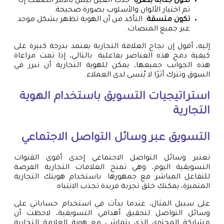
تكون جذابة بصريًا
: جذب العين ليس بالأمر الصعب إذا
تم اختيار الألوان والأسلوب بصورة صحيحة.
تكون متسقة
: التأكد من أن الهوية تظهر بشكل موحد
عبر جميع المنصات.
إليه، أقول إن نجاح العلامة التجارية يعتمد بدرجة كبيرة على
كيفية دمج هذه العناصر بفاعلية. بالتالي، إذا تمت مراعاة
هذه الجوانب جميعها، يمكن للهوية التجارية أن تبرز في
السوق وتترك أثرًا لا يُنسى لدى العملاء.
استراتيجيات التسويق باستخدام الهوية
التجارية
التسويق عبر وسائل التواصل الاجتماعي
تعتبر وسائل التواصل الاجتماعي إحدى أقوى القنوات
التسويقية اليوم، وهي تمنح العلامات التجارية الفرصة
للتفاعل المباشر مع جمهورها. باستخدام هويتك التجارية
المتميزة، يمكنك خلق تجربة فريدة تجذب الانتباه.
على سبيل المثال، عندما بدأت في استخدام حساباتي على
وسائل التواصل لتحقيق أهدافي التسويقية، لاحظت أن
مشاركة المحتوى الذي يتماشى مع هوية العلامة التجارية