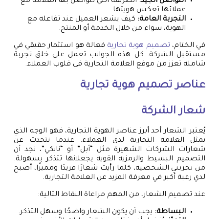
التواصل الجيد:
الطريقة التي تتواصل بها العلامة مع
عملائها تعكس هويتها.
التجربة العامة:
كيف يشعر العميل عند تفاعله مع
الهوية، سواء من خلال الخدمة أو المنتج.
في الختام،
تصميم هوية تجارية
فعالة هو استثمار حقيقي في
مستقبل الشركة. كل هذه الجوانب تعمل على خلق تجربة
شاملة تعزز من موقع العلامة التجارية في قلوب العملاء.
عناصر
تصميم هوية تجارية
شعار الشركة
يُعتبر الشعار أحد أبرز عناصر الهوية التجارية، فهو الوجه الذي
يمثل العلامة التجارية لدى العملاء. عندما نتحدث عن
شعارات الشركات الشهيرة مثل “أبل” أو “نايكي”، نجد أن
التصميم البسيط والرمزية القوية يجعلانها تتذكر بسهولة.
من تجربتي الشخصية، كلما رأيت شعارًا فريدًا ومميزًا، أصبح
لدي رغبة أكبر في معرفة المزيد عن العلامة التجارية.
عند تصميم الشعار، من المهم مراعاة النقاط التالية:
البساطة:
يجب أن يكون الشعار واضحًا وسهل التذكر.