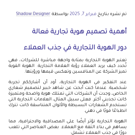
تم نشره بتاريخ
فبراير 7, 2025
بواسطة
Shadow Designer
أهمية
تصميم هوية تجارية
فعالة
دور الهوية التجارية في جذب العملاء
تعتبر الهوية التجارية بمثابة واجهة مباشرة للشركات، فهي
تُحدد كيف يريد العملاء رؤية العلامة التجارية. الهوية القوية
تميز الشركة عن المنافسين وتعكس قيمها ورؤيتها.
عند التفكير في الهوية التجارية، أود أن أشارككم تجربة
شخصية. عندما كنت أبحث عن شاهد خبير لتصميم شعاري
الخاص، وجدت أن الشركات التي تمتلك هوية واضحة ومتميزة
كانت تجذبني أكثر. فعلى سبيل المثال، العلامات التجارية التي
تستخدم الشعارات البسيطة والألوان المتناسقة كانت تترك
انطباعًا قويًا في ذهني.
الهوية التجارية تؤثر أيضًا على المصداقية والاحترافية، مما
يساهم في بناء الثقة مع العملاء. بعض العناصر التي تلعب
دورًا في جذب العملاء تشمل: