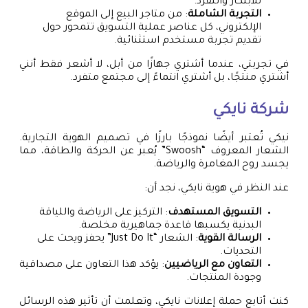
للابتكار والتفرد.
التجربة الشاملة
: من متاجر البيع إلى الموقع
الإلكتروني، كل عناصر عملية التسويق تتمحور حول
تقديم تجربة مستخدم استثنائية.
في تجربتي، عندما أشتري جهازًا من أبل، لا أشعر فقط أنني
أشتري منتجًا، بل أشتري انتماءً إلى مجتمع متفرد.
شركة نايكي
نيكي تُعتبر أيضًا نموذجًا بارزًا في تصميم الهوية التجارية.
الشعار المعروف “Swoosh” يُعبر عن الحركة والطاقة، مما
يجسد روح المغامرة والرياضة.
عند النظر في هوية نايكي، نجد أن:
التسويق المستهدف
: التركيز على الرياضة واللياقة
البدنية يكسبها قاعدة جماهيرية مخلصة.
الرسالة القوية
: الشعار “Just Do It” يحفز ويحث على
التحديات.
التعاون مع الرياضيين
: يؤكد هذا التعاون على مصداقية
وجودة المنتجات.
كنت أتابع حملة إعلانات نايكي، وتعلمت أن تأثير هذه الرسائل