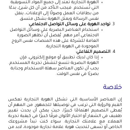
الهوية التجارية تمتد إلى جميع المواد التسويقية
التي تُستخدم. فيجب التأكد من أن كل شيئ، بدءًا
من بطاقات العمل وصولًا إلى الإعلانات، ينقل
نفس الرسالة ويمثل الهوية بشكل متسق.
تواجد الهوية على وسائل التواصل الاجتماعي
:
استخدام العناصر البصرية على وسائل التواصل
الاجتماعي أمر مهم. يُفضل أن تُظهر الصورة
العامة للشركة على هذه المنصات نفس الروح
الموجودة في الهوية التجارية.
التصميم التفاعلي
:
إذا كان لديك تطبيق أو موقع إلكتروني، فإن
الهوية البصرية تتسع لتشمل تجربة المستخدم.
يجب أن تكون العناصر سهلة الاستخدام وجذابة
بصريًا في نفس الوقت.
خلاصة
إن العناصر الأساسية التي تشكل الهوية التجارية تعكس
القيم والرؤية التي ترغب في توصيلها للجمهور. من المهم أن
يُعطى التصميم اهتمامًا كبيرًا، حيث يمكن أن يحدث تغيير
طفيف في الشعار أو اختيار الألوان فرقًا كبيرًا في كيفية تجربة
العملاء مع علامتك التجارية. سواء كنت تبدأ مشروعك
الخاص أو تسعى لتحديث هوية علامة تجارية موجودة، لابد من