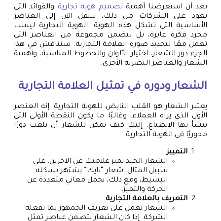
بعد أن استعرضنا أهمية
تصميم هوية تجارية
والفوائد التي
تعود على الشركات من ذلك، ننتقل الآن إلى العناصر
الأساسية التي تشكل هذه الهوية. الهوية التجارية ليست
مجرد فكرة عابرة، بل تتضمن مجموعة من العناصر التي
تعمل معًا لتحديد صورة العلامة التجارية. سنناقش في هذا
الجزء دور الشعار، اختيار الألوان والخطوط المناسبة، وأهمية
الشعار والعناصر البصرية الأخرى.
الشعار ودوره في تمثيل العلامة التجارية
يعتبر الشعار هو القلب النابض للهوية التجارية. إنه العنصر
الأول الذي يراه العملاء، وغالبًا ما يكون النقطة الأولى التي
ينشأ بها الانطباع. إليك كيف يمكن للشعار أن يلعب دورًا
محوريًا في الهوية التجارية:
التمييز
:
الشعار الجيد يميز علامتك عن الآخرين. على
سبيل المثال، شعار “نايك” يشتهر بشكله
البسيط، ومع ذلك، يحمل معاني متعددة عن
الحركة والتميز.
التعريف بالعلامة التجارية
:
الشعار يعمل على تعريف الجمهور بما تفعله
الشركة. إذا كان الشعار يتضمن عناصر تمثل