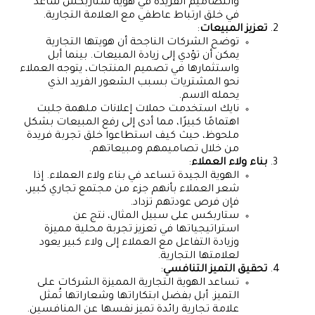
والتصاميم الفريدة في هوية ستاربكس ساعد
في خلق ارتباط عاطفي مع العلامة التجارية.
تعزيز المبيعات
:
توضح الشركات الناجحة أن هويتها التجارية
يمكن أن تؤدي إلى زيادة المبيعات. بينما أبل
واستثمارها في تصميم المنتجات، يتوجه العملاء
نحو المشتريات بسبب الشعور الفريد الذي
يحمله الاسم.
نايك استخدمت حملات إعلانات ملهمة جلبت
اهتمامًا كبيرًا، مما أدى إلى رفع المبيعات بشكل
ملحوظ، حيث كيف استطاعوا خلق تجربة فريدة
من خلال تصاميمهم ومبيعاتهم.
بناء ولاء العملاء
:
الهوية الجيدة تساعد في بناء ولاء العملاء. إذا
شعر العملاء بأنهم جزء من مجتمع تجاري كبير،
فإن فرص عودتهم تزداد.
ستاربكس على سبيل المثال، نتج عن
استراتيجياتها في تعزيز تجربة محلية مميزة
وزيادة التفاعل مع العملاء إلى ولاء كبير يعود
لعلامتها التجارية.
تحقيق التميز التنافسي
:
تساعد الهوية التجارية المميزة الشركات على
التميز. أبل بفضل ابتكاراتها وشعاراتها تُمثل
علامة تجارية رائدة تميز نفسها عن المنافسين.