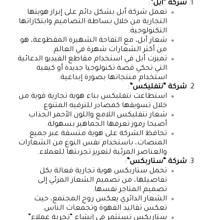
شركة “أبل”
:
تعمل شركة أبل بشكل دائم على إبراز هويتها
التجارية من خلال بساطة التصاميم وابتكاراتها
التكنولوجية.
شعار أبل، مع التفاحة الشهيرة المقطوعة، هو
من أكثر الشعارات شهرة في العالم.
تميزت أبل في استخدام مقاطع الفيديو الدعائية
التي تحكي قصة تكنولوجيا جديدة أو كيفية
استخدام منتجاتها بصورة إبداعية.
شركة “نتفليكس”
:
استطاعت نتفليكس بناء هوية تجارية قوية من
خلال تسويقها كمصادر للترفيه المتنوع.
شعار نتفليكس اللامع واللون الأحمر الجذاب
أصبحا رموز تعرفها الجماهير بسهولة.
تحافظ الشركة على هوية متسقة عبر جميع
المنصات، باستخدام نفس النوع من الشعارات
والعناصر المرئية لتعزيز تجربتها للعملاء.
شركة “ستاربكس”
:
تحمل ستاربكس هوية تجارية فعالة بكل
تفاصيلها، من تصميم الشعار المرئي إلى
تصميم المتاجر نفسها.
الشعار الدائري يعكس روح المجتمع، حيث
تعكس تقاليد القهوة وتجمعات الناس.
ستاربكس تستثمر في إنشاء “تجربة عملاء”