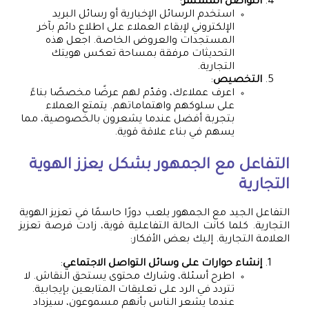
التواصل المستمر
:
استخدم الرسائل الإخبارية أو رسائل البريد
الإلكتروني لإبقاء العملاء على اطلاع دائم بآخر
المستجدات والعروض الخاصة. اجعل هذه
التحديثات مرفقة بمساحة تعكس هويتك
التجارية.
التخصيص
:
اعرف عملاءك، وقدّم لهم عرضًا مخصصًا بناءً
على سلوكهم واهتماماتهم. يتمتع العملاء
بتجربة أفضل عندما يشعرون بالخصوصية، مما
يسهم في بناء علاقة قوية.
التفاعل مع الجمهور بشكل يعزز الهوية
التجارية
التفاعل الجيد مع الجمهور يلعب دورًا حاسمًا في تعزيز الهوية
التجارية. كلما كانت الحالة التفاعلية قوية، زادت فرصة تعزيز
العلامة التجارية. إليك بعض الأفكار:
إنشاء حوارات على وسائل التواصل الاجتماعي
:
اطرح أسئلة، وشارك محتوى يستحق النقاش. لا
تتردد في الرد على تعليقات المتابعين بإيجابية.
عندما يشعر الناس بأنهم مسموعون، سيزداد