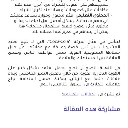
تشجيعهم على العودة للشراء مرة أخرى. قدم لهم
مكافآت مثل خصومات أو هدايا عند تكرار الشراء.
المحتوى التعليمي
: قدّم محتوى وموارد تساعد عملائك
في فهم منتجاتك بشكل أفضل. هل لديك مدونة أو
محتوى مرئي يوضح كيفية استعمال منتجك؟ هذا
يمكن أن يساهم في تعزيز ثقة العملاء بك.
لنتأمل في مثال شركة “Coca-Cola”، التي لا تبيع فقط
المشروبات، بل تبني قصة وعلاقة مع عملائها. من خلال
حملاتها التسويقية القوية، تمس عواطف الناس وتعمق
العلاقة بين المستهلك والعلامة.
في النهاية، اتضح أن نجاح العمل يعتمد بشكل كبير على
الهوية التجارية القوية. من خلال تحقيق التميز التنافسي وبناء
علاقات دائمة مع الزبائن، يمكنك ضمان استدامة نجاح
علامتك التجارية في السوق التنافسي اليوم.
تم نشره في
المقالات التعليمية
مشاركة هذه المقالة