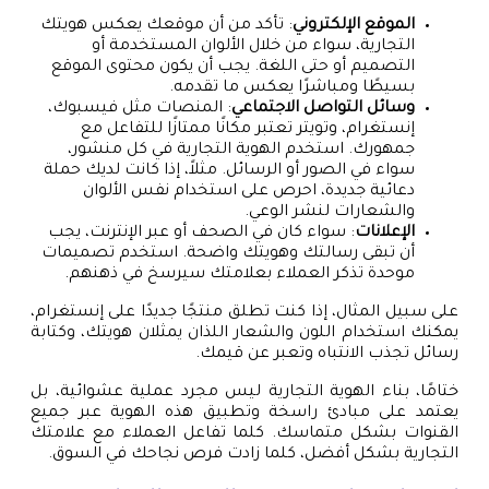
الموقع الإلكتروني
: تأكد من أن موقعك يعكس هويتك
التجارية، سواء من خلال الألوان المستخدمة أو
التصميم أو حتى اللغة. يجب أن يكون محتوى الموقع
بسيطًا ومباشرًا يعكس ما تقدمه.
وسائل التواصل الاجتماعي
: المنصات مثل فيسبوك،
إنستغرام، وتويتر تعتبر مكانًا ممتازًا للتفاعل مع
جمهورك. استخدم الهوية التجارية في كل منشور،
سواء في الصور أو الرسائل. مثلاً، إذا كانت لديك حملة
دعائية جديدة، احرص على استخدام نفس الألوان
والشعارات لنشر الوعي.
الإعلانات
: سواء كان في الصحف أو عبر الإنترنت، يجب
أن تبقى رسالتك وهويتك واضحة. استخدم تصميمات
موحدة تذكر العملاء بعلامتك سيرسخ في ذهنهم.
على سبيل المثال، إذا كنت تطلق منتجًا جديدًا على إنستغرام،
يمكنك استخدام اللون والشعار اللذان يمثلان هويتك، وكتابة
رسائل تجذب الانتباه وتعبر عن قيمك.
ختامًا، بناء الهوية التجارية ليس مجرد عملية عشوائية، بل
يعتمد على مبادئ راسخة وتطبيق هذه الهوية عبر جميع
القنوات بشكل متماسك. كلما تفاعل العملاء مع علامتك
التجارية بشكل أفضل، كلما زادت فرص نجاحك في السوق.