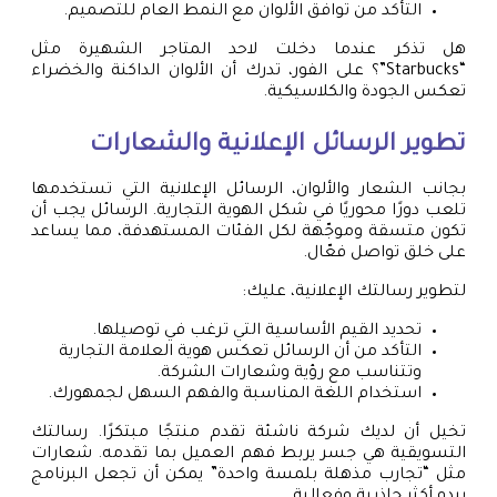
التأكد من توافق الألوان مع النمط العام للتصميم.
هل تذكر عندما دخلت لاحد المتاجر الشهيرة مثل
“Starbucks”؟ على الفور، تدرك أن الألوان الداكنة والخضراء
تعكس الجودة والكلاسيكية.
تطوير الرسائل الإعلانية والشعارات
بجانب الشعار والألوان، الرسائل الإعلانية التي تستخدمها
تلعب دورًا محوريًا في شكل الهوية التجارية. الرسائل يجب أن
تكون متسقة وموجّهة لكل الفئات المستهدفة، مما يساعد
على خلق تواصل فعّال.
لتطوير رسالتك الإعلانية، عليك:
تحديد القيم الأساسية التي ترغب في توصيلها.
التأكد من أن الرسائل تعكس هوية العلامة التجارية
وتتناسب مع رؤية وشعارات الشركة.
استخدام اللغة المناسبة والفهم السهل لجمهورك.
تخيل أن لديك شركة ناشئة تقدم منتجًا مبتكرًا. رسالتك
التسويقية هي جسر يربط فهم العميل بما تقدمه. شعارات
مثل “تجارب مذهلة بلمسة واحدة” يمكن أن تجعل البرنامج
يبدو أكثر جاذبية وفعالية.