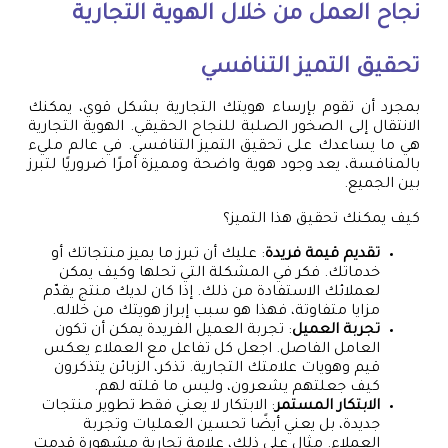
نجاح العمل من خلال الهوية التجارية
تحقيق التميز التنافسي
بمجرد أن تقوم بإرساء هويتك التجارية بشكل قوي، يمكنك
الانتقال إلى الصخور الصلبة للنجاح الحقيقي. الهوية التجارية
هي ما يساعدك على تحقيق التميز التنافسي. في عالم مليء
بالمنافسة، يعد وجود هوية واضحة ومميزة أمرًا ضروريًا لتبرز
بين الجميع.
كيف يمكنك تحقيق هذا التميز؟
تقديم قيمة فريدة
: عليك أن تبرز ما يميز منتجاتك أو
خدماتك. فكر في المشكلة التي تحلها وكيف يمكن
لعملائك الاستفادة من ذلك. إذا كان لديك منتج يقدّم
مزايا متفاوتة، فهذا هو سبب إبراز هويتك من خلاله.
تجربة العميل
: تجربة العميل الفريدة يمكن أن تكون
العامل الفاصل. اجعل كل تفاعل مع العملاء يعكس
قيم وهويات علامتك التجارية. تذكر، الزبائن يتذكرون
كيف جعلتهم يشعرون، وليس ما قلته لهم.
الابتكار المستمر
: الابتكار لا يعني فقط تطوير منتجات
جديدة، بل يعني أيضًا تحسين العمليات وتجربة
العملاء. مثال على ذلك، علامة تجارية مشهورة قدمت