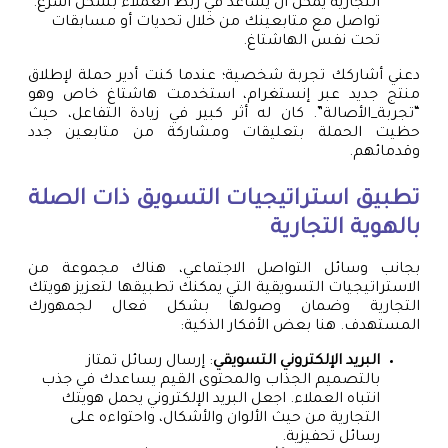
التجارية يمكن أن يساعد في ربط العملاء بشكل أسرع.
تواصل مع متابعينك من خلال تحديات أو مسابقات
تحت نفس الهاشتاغ.
دعني أشاركك تجربة شخصية؛ عندما كنت أدير حملة لإطلاق
منتج جديد عبر إنستغرام، استخدمت هاشتاغ خاص وهو
“تجربة_الأصالة”. كان له أثر كبير في زيادة التفاعل، حيث
حظيت الحملة بتعليقات ومشاركة من متابعين جدد
وقدمائهم.
تطبيق استراتيجيات التسويق ذات الصلة
بالهوية التجارية
بجانب وسائل التواصل الاجتماعي، هناك مجموعة من
الاستراتيجيات التسويقية التي يمكنك تطبيقها لتعزيز هويتك
التجارية وضمان وصولها بشكل فعال لجمهورك
المستهدف. هنا بعض الأفكار الذكية:
البريد الإلكتروني التسويقي
: إرسال رسائل تمتاز
بالتصميم الجذاب والمحتوى القيم يساعدك في جذب
انتباه العملاء. اجعل البريد الإلكتروني يحمل هويتك
التجارية من حيث الألوان والأشكال، واحتواءه على
رسائل تحفيزية.