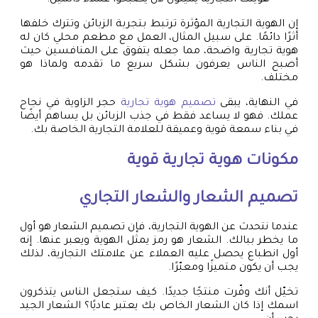
إن الهوية التجارية المؤثرة ترتبط بتجربة الزبائن وتترك خلفها
أثرًا دائمًا. على سبيل المثال، العمل مع مطعم محلي كان له
هوية تجارية واضحة، مما جعله يتفوق على المنافسين حيث
أصبح الناس يعرفون بشكل سريع ما تقدمه ولماذا هو
مختلف.
في النهاية، يبقى
تصميم هوية تجارية
حجر الزاوية في نجاح
عملك. فهو لا يساعد فقط في جذب الزبائن بل يساهم أيضًا
في بناء سمعة قوية وعميقة للعلامة التجارية الخاصة بك.
مكونات هوية تجارية قوية
تصميم الشعار والشعار التجاري
عندما نتحدث عن الهوية التجارية، فإن تصميم الشعار هو أول
ما يخطر ببالك. الشعار هو رمز يمثل الهوية ويعبر عنها. إنه
أول انطباع يحصل عليه العملاء عن علامتك التجارية، لذلك
يجب أن يكون متميزًا ومعبّرًا.
تخيّل أنك وفّرت منتجًا جديدًا. كيف ستجعل الناس يتذكرون
اسمك إذا كان الشعار الخاص بك يعتبر عاديًا؟ الشعار الجيد