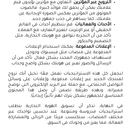
الترويج عبر المؤثرين
: التعاون مع مؤثرين يؤيدون قيم
علامتك يمكن أن يحقق لك فوائد كبيرة. فالصوت
الموثوق من المؤثرين يعكس الصورة الإيجابية عن
علامتك، كما يساهم في جذب جمهور جديد.
الأحداث والفعاليات
: قم بتنظيم أحداث في العالم
الحقيقي أو عبر الإنترنت لتعزيز التعارف مع العملاء.
تأكد من أن التجربة تتوافق مع هويتك التجارية، مثل
التصميم والديكور.
الإعلانات المدفوعة
: يمكنك استخدام الإعلانات
المدفوعة على منصات مثل فيسبوك وجوجل
لاستهداف جمهورك المحدد بشكل فعال. تأكد من أن
الرسائل والصور تعبر عن هويتك بشكل واضح وجذاب.
لنجعل كل هذه الاستراتيجيات تعمل معًا؛ تخيل أنك تروج
لمنتجك الجديد عبر إعلانات مدفوعة، وإعلانات على وسائل
التواصل الاجتماعي، مع حملة عبر البريد الإلكتروني التي توضح
مميزاته، وبهذه طريقة تضمن أن يصل هذا المحتوى
المتناسق للجمهور بشكل يترك لهم تأثيرًًا إيجابيًا.
في النهاية، تذكر أن تسويق الهوية التجارية يتطلب
استراتيجيات مدروسة ومتنوعة. عند تحسين تواجدك عبر
مختلف المنصات، ستكتسب مزيدًا من الزبائن والمشاركة
الفعالة، مما يعزز من وجودك في السوق.