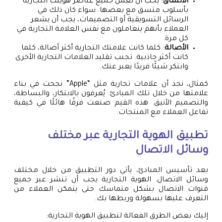
الاتساق
: يجب أن تعمل جميع عناصر هويتك التجارية
بأسلوب متسق مع بعضها. سواء كان ذلك في
الرسائل التسويقية أو التصميمات، يجب أن يشعر
العملاء بأنهم يتعاملون مع نفس العلامة التجارية في
كل مرة.
الأصالة
: كلما كانت علامتك التجارية أكثر أصالة، كلما
كانت أكثر جاذبية. تجنب تقليد العلامات التجارية الأخرى
وابتكر شيئًا فريدًا يعبر عنك.
كمثال، نجد أن علامات تجارية مثل “Apple” نجحت في بناء
علامتها من خلال تلك المبادئ. يُعرفون بالابتكار، والبساطة،
والتصميم الأنيق. هذه القيم صنعت فرقًا هائلًا في كيفية
تفاعل العملاء مع المنتجات.
تطبيق الهوية التجارية عبر مختلف
وسائل الاتصال
بعد تأسيس المبادئ، يأتي دور التطبيق من خلال مختلف
وسائل الاتصال. الهوية التجارية يجب أن تنشر عبر جميع
قنوات الاتصال بشكل متماسك حتى يتمكن العملاء من
التعرف عليها بسهولة وربطها بك.
إليك بعض الطرق الفعالة لتطبيق الهوية التجارية: