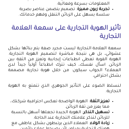
المعلومات بسرعة وفعالية.
تجربة زبون مميزة
: تصميم يتضمن عناصر بصرية
سلسة يسهل على الزبائن التنقل وفهم خدماتك.
تأثير الهوية التجارية على سمعة العلامة
التجارية
سمعة العلامة التجارية ليست مجرد صفة يتم بنائها بشكل
عشوائي، بل هي نتيجة مباشرة لتصميم الهوية التجارية.
الهوية القوية تعطي انطباعات إيجابية وتعزز من الثقة بين
الزبائن. اسأل نفسك، كيف تترك انطباعاً أولياً جيداً لدى
العملاء؟ الجواب سيكون: من خلال هوية تجارية مصممة
بشكل احترافي.
لنسلط الضوء على التأثير الجوهري الذي تتمتع به الهوية
التجارية:
تعزيز الثقة
: الهوية الواضحة تعكس احترافية شركتك،
مما يعزز من ثقة الزبائن.
تسهيل التذكر
: الهوية الجيدة تجعلها أسهل بالنسبة
للزبائن لتذكر علامتك التجارية عند الحاجة.
زيادة الولاء
: العملاء الذين يرتبطون بشكل عاطفي مع
هويتك التجارية يميلون لأن يصبحوا عملاء دائمين.