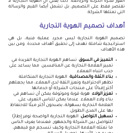
الفور فكرة الحركة والرياضة. ذلك يعني أن الهوية التجارية لا
تقتصر فقط على التصميم، بل تشمل أيضًا القيم والرسالة
التي تمثلها الشركة.
أهداف تصميم الهوية التجارية
تصميم الهوية التجارية ليس مجرد عملية فنية، بل هي
استراتيجية شاملة تهدف إلى تحقيق أهداف محددة. ومن بين
هذه الأهداف:
التمييز في السوق
: تساهم الهوية التجارية الفريدة في
تمييز العلامة التجارية عن المنافسين. مما يساعد على
جذب انتباه العملاء.
بناء الثقة والمصداقية
: الهوية التجارية المتكاملة
تظهر الاحترافية وتعزز الثقة لدى العملاء، مما يجعلهم
أكثر إقبالًا على منتجات الشركة أو خدماتها.
تعزيز الولاء
: هوية قوية وموثوقة يمكن أن تساهم في
بناء ولاء العملاء. عندما يمكن للناس التعرف على
العلامة التجارية بسهولة، يصبحون أكثر ميلًا للاحتفاظ
بها على المدى الطويل.
تسهيل التواصل
: الهوية التجارية الواضحة توفر إطارًا
للتواصل بين الشركة والجمهور. فعندما يعرف الناس
ما تمثله العلامة التجارية وكيف تنسجم مع قيمهم،