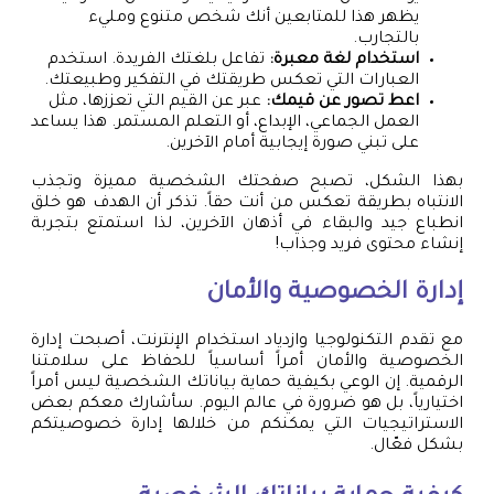
يظهر هذا للمتابعين أنك شخص متنوع ومليء
بالتجارب.
استخدام لغة معبرة:
تفاعل بلغتك الفريدة. استخدم
العبارات التي تعكس طريقتك في التفكير وطبيعتك.
اعط تصور عن قيمك:
عبر عن القيم التي تعززها، مثل
العمل الجماعي، الإبداع، أو التعلم المستمر. هذا يساعد
على تبني صورة إيجابية أمام الآخرين.
بهذا الشكل، تصبح صفحتك الشخصية مميزة وتجذب
الانتباه بطريقة تعكس من أنت حقاً. تذكر أن الهدف هو خلق
انطباع جيد والبقاء في أذهان الآخرين، لذا استمتع بتجربة
إنشاء محتوى فريد وجذاب!
إدارة الخصوصية والأمان
مع تقدم التكنولوجيا وازدياد استخدام الإنترنت، أصبحت إدارة
الخصوصية والأمان أمراً أساسياً للحفاظ على سلامتنا
الرقمية. إن الوعي بكيفية حماية بياناتك الشخصية ليس أمراً
اختيارياً، بل هو ضرورة في عالم اليوم. سأشارك معكم بعض
الاستراتيجيات التي يمكنكم من خلالها إدارة خصوصيتكم
بشكل فعّال.