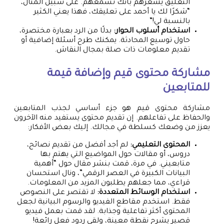
التعليق يشعرهم بأنك تسمعهم. على سبيل المثال،
“شكرًا لك يا أحمد على تعليقك، فهذا يعني الكثير
بالنسبة لي!”
استخدام أسلوب الحوار:
بدلًا من الرد بعبارة مختصرة،
حاول توسيع المحادثة. يمكنك طرح أسئلة إضافية أو
تقديم معلومات ذات صلة بمجال النقاش.
مشاركة محتوى قيم وإضافة قيمة
للمتابعين
مشاركة محتوى قيم هو جزء أساسي لجذب المتابعين
والحفاظ على تفاعلهم. إن تقديم محتوى يستفيد منه الآخرون
يعزز من وضعك كسلطة في مجالك. إليك بعض الأفكار:
المحتوى التعليمي:
لم أجد أفضل من تقديم نصائح،
دروس، أو مقالات حول المواضيع التي يهتم بها
متابعيني. في مرة، قمت بنشر مقال حول “أهمية
البيانات الكبيرة في العصر الرقمي”، ونال استحسان
قراءي، مما جعلهم يطلبون المزيد من المعلومات.
استخدام الوسائط المتعددة:
لا تقتصر على النصوص
فقط. استخدم مقاطع الفيديو والرسوم البيانية لجعل
المحتوى أكثر تفاعلية وجذابة. لقد قمت بعمل فيديو
قصير يشرح نقطة معينة، ولقي ردود فعل رائعة!