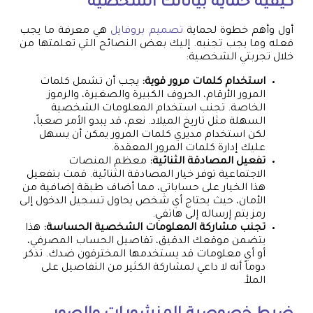
كيفية حماية بياناتك الشخصية
أول وأهم خطوة لحماية
تصميم بروفايل
هي معرفة ما يجب
فعله وما يجب تجنبه. إليك بعض النصائح التي تعلمتها من
خلال تجربتي الشخصية:
استخدام كلمات مرور قوية:
يجب أن تشمل كلمات
المرور الأرقام، الحروف الكبيرة والصغيرة، والرموز
الخاصة. تجنب استخدام المعلومات الشخصية
السهلة مثل تاريخ الميلاد. نعم، قد يبدو الأمر صعباً،
لكن استخدام مديري كلمات المرور يمكن أن يسهل
عليك إدارة كلمات المرور المعقدة.
تفعيل المصادقة الثنائية:
معظم المنصات
الاجتماعية توفر خيار المصادقة الثنائية. قمت بتفعيل
هذا الخيار على حساباتي، مما أضاف طبقة إضافية من
الأمان، حيث يحتاج أي شخص يحاول تسجيل الدخول إلى
رمز يتم إرساله إلى هاتفي.
تجنب مشاركة المعلومات الشخصية الحساسة:
هذا
يتضمن موقعك الدقيق، تفاصيل الحساب المصرفي،
أو أي معلومات قد يستخدمها المخترقون ضدك. تذكر
دوماً أنه لا داعي لمشاركة الكثير من التفاصيل على
الملأ.