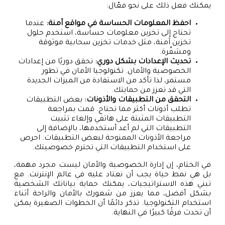
يمكنك فعل ذلك على نحو فعّال:
احفظ المعلومات الحساسة في مواقع آمنة:
عندما
تحتاج إلى تخزين معلومات حساسة، استخدم حلول
تخزين آمنة، مثل خدمات تخزين سحابية موثوقة
ومشفّرة.
تحديث الإعدادات بشكل دوري:
تحقق دوريًا من إعدادات
الخصوصية والأمان. تكنولوجيا الأمان في تطور
مستمر، لذا تأكد من الاستفادة من الميزات الجديدة
التي قد تعزز من حمايتك.
التحقق من التطبيقات والأذونات:
بعض التطبيقات
تطلب أذونات أكثر مما تحتاج. قمت بمراجعة
التطبيقات المثبتة على هاتفي وإلغاء تثبيت
التطبيقات التي لم أعد أستخدمها، بالإضافة إلى
مراجعة الأذونات الممنوحة لبعض التطبيقات. احرص
على استخدام التطبيقات التي تحترم خصوصيتك.
في الختام، إن إدارة الخصوصية والأمان ليست مجرد مهمة،
بل هي نمط حياة يجب أن نعتاد عليه في عالم الإنترنت. مع
تبني هذه الاستراتيجيات، يمكنك حماية بياناتك الشخصية
بشكل أفضل، مما يعزز من شعورك بالأمان والراحة أثناء
استخدام التكنولوجيا. تذكر دائمًا أن الخطوات الصغيرة يمكن
أن تحدث فرقًا كبيرًا في النهاية.