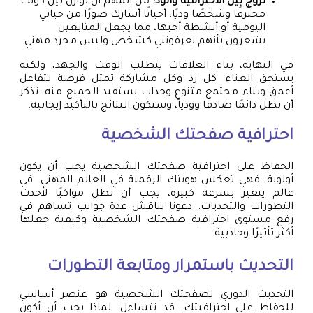
تزوج بين الاحترافية والود:
من المهم أن توازن بين كونك
محترفًا وشخصًا وديًا. أحيانًا أشارك صورًا من حياتي
اليومية أو أنشطة أحبها، مما يجعل المتابعين
يشعرون بأنهم يعرفونني كشخص وليس مجرد مهني.
في النهاية، بناء العلاقات يتطلب الوقت والجهد، ولكنه
يستحق العناء. كل رد وكل مشاركة تمثل فرصة لتفاعل
أعمق وبناء مجتمع متنوع وجذاب يستفيد الجميع منه. تذكر
أن تظل دائمًا صادقًا وودياً، وستكون النتائج بالتأكيد إيجابية.
احترافية صفحتك الشخصية
الحفاظ على احترافية صفحتك الشخصية يجب أن يكون
أولوية، فهي تعكس هويتك الرقمية في العالم المهني. في
عالم يتغير بسرعة كبيرة، يجب أن تظل مواكبًا لأحدث
التطورات والتحديات. دعونا نناقش عدة جوانب تساهم في
رفع مستوى احترافية صفحتك الشخصية وكيفية جعلها
أكثر تأثيرًا وجاذبية.
التحديث باستمرار ومتابعة التطورات
التحديث الدوري لصفحتك الشخصية هو عنصر أساسي
للحفاظ على احترافيتك. قد تتساءل: لماذا يجب أن أكون