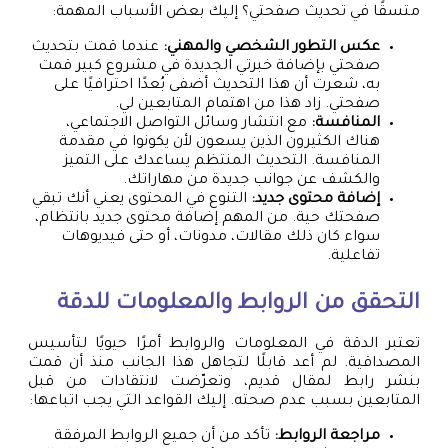
متسقًا في تحديث صفحتي؟ إليك بعض الأسباب المهمة:
عكس التطور الشخصي والمهني:
عندما قمت بتحديث
صفحتي بإضافة خبرتي الجديدة في مشروع كبير قمت
به، شعرت أن هذا التحديث أضفى بُعدًا احترافيًا على
صفحتي. زاد هذا من اهتمام المتابعين لي.
المنافسة:
مع انتشار وسائل التواصل الاجتماعي،
هناك الكثيرون الذين يسعون لأن يكونوا في مقدمة
المنافسة. التحديث المنتظم يساعدك على التميز
والكشف عن جوانب جديدة من مهاراتك.
إضافة محتوى جديد:
التنوع في المحتوى يعني أنك تبقي
صفحتك حية. من المهم إضافة محتوى جديد بانتظام،
سواء كان ذلك مقالات، مدونات، أو حتى فيديوهات
تفاعلية.
التحقق من الروابط والمعلومات للدقة
تعتبر الدقة في المعلومات والروابط أمرًا حيويًا لتأسيس
المصداقية. لم أعد قابلًا لتجاهل هذا الجانب منذ أن قمت
بنشر رابط لمقال قديم، وتعرّضت لانتقادات من قبل
المتابعين بسبب عدم صحته. إليك القواعد التي يجب اتباعها:
مراجعة الروابط:
تأكد من أن جميع الروابط المرفقة