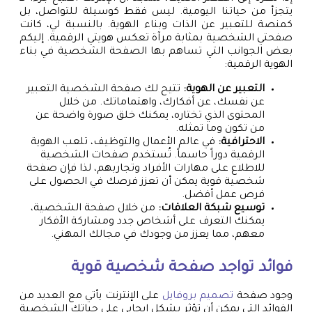
يتجزأ من حياتنا اليومية. ليس فقط كوسيلة للتواصل، بل
كمنصة للتعبير عن الذات وبناء الهوية. بالنسبة لي، كانت
صفحتي الشخصية بمثابة مرآة تعكس هويتي الرقمية. إليكم
بعض الجوانب التي تساهم بها الصفحة الشخصية في بناء
الهوية الرقمية:
التعبير عن الهوية:
تتيح لك صفحة الشخصية التعبير
عن نفسك، عن أفكارك، واهتماماتك. من خلال
المحتوى الذي تختاره، يمكنك خلق صورة واضحة عن
من تكون وما تمثله.
الاحترافية:
في عالم الأعمال والتوظيف، تلعب الهوية
الرقمية دوراً حاسماً. تُستخدم صفحات الشخصية
للاطلاع على مهارات الأفراد وتجاربهم، لذا فإن صفحة
شخصية قوية يمكن أن تعزز فرصك في الحصول على
فرص عمل أفضل.
توسيع شبكة العلاقات:
من خلال صفحة الشخصية،
يمكنك التعرف على أشخاص جدد ومشاركة الأفكار
معهم، مما يعزز من وجودك في مجالك المهني.
فوائد تواجد صفحة شخصية قوية
وجود صفحة
تصميم بروفايل
على الإنترنت يأتي مع العديد من
الفوائد التي يمكن أن تؤثر بشكل إيجابي على حياتك الشخصية