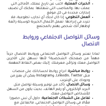
الخبرات العملية:
اكتب عن تاريخ عملك، الأماكن التي
عملت بها، والمناصب التي شغلتها. يمكنك أن تضيف
إنجازات محددة في كل موقع.
العمل التطوعي:
إذا كان لديك أي تجارب تطوعية، فلا
تتردد في إدراجها. تعمل الأعمال الخيرية كوسيلة رائعة
لإظهار أنك شخص يهتم بالمجتمع.
وسائل التواصل الاجتماعي وروابط
الاتصال
لماذا تعتبر وسائل التواصل الاجتماعي وروابط الاتصال جزءاً
مهماً من صفحتك الشخصية؟ لأنها تسهل على الآخرين
التواصل معك وتزامُن معرفتك. إليك بعض النقاط المهمة:
روابط مباشرة:
ادراج روابط لحساباتك على منصات
مثل LinkedIn، Twitter، وInstagram يمكن أن يعزز من
وجودك على الإنترنت.
وسائل الاتصال:
تأكد من توفير وسيلة تواصل مثل
البريد الإلكتروني أو رقم الهاتف، بحيث يكون من السهل
للأشخاص التواصل معك.
تفاعل على الشبكات الاجتماعية:
حاول أن تبني حضورا
فعّالا في وسائل التواصل الاجتماعي، فالتفاعل مع