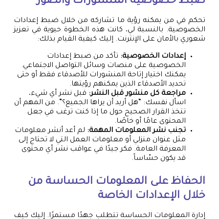
ضبط خصوصية المنشورات والصور
تحكم في من يمكنه رؤية ما تشاركه من خلال ضبط إعدادات
الخصوصية. بالنسبة لي، كانت هذه الخطوة حيوية في تعزيز
شعوري بالأمان على الإنترنت. إليك كيفية القيام بذلك:
إعدادات الخصوصية:
تأكد من ضبط إعدادات
الخصوصية على منصات وسائل التواصل الاجتماعي.
يمكنك اختيار إتاحة المنشورات للأصدقاء فقط أو حتى
تحديد الأصدقاء الذين يمكنهم رؤيتها.
مراجعة كل منشور قبل النشر:
قبل نشر أي شيء،
اسأل نفسك: “هل أريد أن يراها الجميع؟”. من المهم أن
تتخذ القرار الصحيح حول ما إذا كنت ترغب في جعل
المحتوى عامًا أو خاصًا.
تجنب نشر المعلومات المهمة:
لم أعد أنشر معلومات
مثل عنوان منزلي أو معلومات العمل التي لا تحتاج إلى
المعرفة العامة. فكر جيدًا في عواقب نشر أي محتوى
قد يكون حسّاساً.
الحفاظ على المعلومات الحساسة من
خلال الإعدادات الخاصة
إدارة المعلومات الحساسة تتطلب جهدًا مستمرًا. إليك كيف