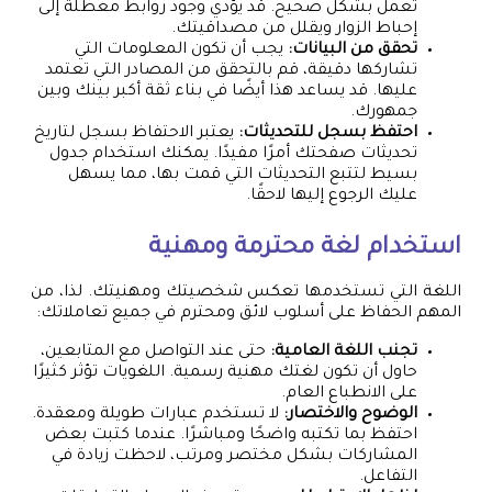
تعمل بشكل صحيح. قد يؤدي وجود روابط معطلة إلى
إحباط الزوار ويقلل من مصداقيتك.
تحقق من البيانات:
يجب أن تكون المعلومات التي
تشاركها دقيقة، قم بالتحقق من المصادر التي تعتمد
عليها. قد يساعد هذا أيضًا في بناء ثقة أكبر بينك وبين
جمهورك.
احتفظ بسجل للتحديثات:
يعتبر الاحتفاظ بسجل لتاريخ
تحديثات صفحتك أمرًا مفيدًا. يمكنك استخدام جدول
بسيط لتتبع التحديثات التي قمت بها، مما يسهل
عليك الرجوع إليها لاحقًا.
استخدام لغة محترمة ومهنية
اللغة التي تستخدمها تعكس شخصيتك ومهنيتك. لذا، من
المهم الحفاظ على أسلوب لائق ومحترم في جميع تعاملاتك:
تجنب اللغة العامية:
حتى عند التواصل مع المتابعين،
حاول أن تكون لغتك مهنية رسمية. اللغويات تؤثر كثيرًا
على الانطباع العام.
الوضوح والاختصار:
لا تستخدم عبارات طويلة ومعقدة.
احتفظ بما تكتبه واضحًا ومباشرًا. عندما كتبت بعض
المشاركات بشكل مختصر ومرتب، لاحظت زيادة في
التفاعل.