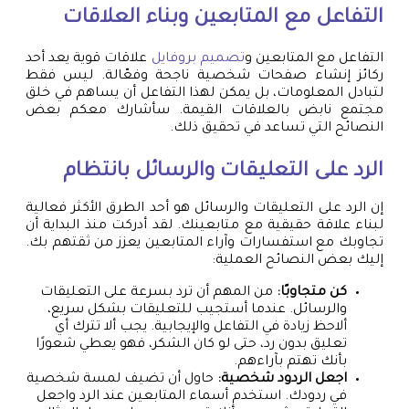
التفاعل مع المتابعين وبناء العلاقات
التفاعل مع المتابعين و
تصميم بروفايل
علاقات قوية يعد أحد
ركائز إنشاء صفحات شخصية ناجحة وفعّالة. ليس فقط
لتبادل المعلومات، بل يمكن لهذا التفاعل أن يساهم في خلق
مجتمع نابض بالعلاقات القيمة. سأشارك معكم بعض
النصائح التي تساعد في تحقيق ذلك.
الرد على التعليقات والرسائل بانتظام
إن الرد على التعليقات والرسائل هو أحد الطرق الأكثر فعالية
لبناء علاقة حقيقية مع متابعينك. لقد أدركت منذ البداية أن
تجاوبك مع استفسارات وآراء المتابعين يعزز من ثقتهم بك.
إليك بعض النصائح العملية:
كن متجاوبًا:
من المهم أن ترد بسرعة على التعليقات
والرسائل. عندما أستجيب للتعليقات بشكل سريع،
ألاحظ زيادة في التفاعل والإيجابية. يجب ألا تترك أي
تعليق بدون رد، حتى لو كان الشكر، فهو يعطي شعورًا
بأنك تهتم بآراءهم.
اجعل الردود شخصية:
حاول أن تضيف لمسة شخصية
في ردودك. استخدم أسماء المتابعين عند الرد واجعل