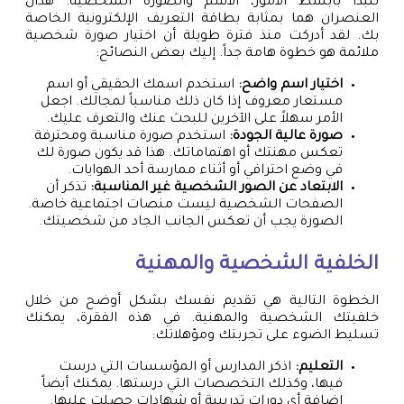
لنبدأ بأبسط الأمور، الاسم والصورة الشخصية. هذان
العنصران هما بمثابة بطاقة التعريف الإلكترونية الخاصة
بك. لقد أدركت منذ فترة طويلة أن اختيار صورة شخصية
ملائمة هو خطوة هامة جداً. إليك بعض النصائح:
اختيار اسم واضح:
استخدم اسمك الحقيقي أو اسم
مستعار معروف إذا كان ذلك مناسباً لمجالك. اجعل
الأمر سهلاً على الآخرين للبحث عنك والتعرف عليك.
صورة عالية الجودة:
استخدم صورة مناسبة ومحترفة
تعكس مهنتك أو اهتماماتك. هذا قد يكون صورة لك
في وضع احترافي أو أثناء ممارسة أحد الهوايات.
الابتعاد عن الصور الشخصية غير المناسبة:
تذكر أن
الصفحات الشخصية ليست منصات اجتماعية خاصة.
الصورة يجب أن تعكس الجانب الجاد من شخصيتك.
الخلفية الشخصية والمهنية
الخطوة التالية هي تقديم نفسك بشكل أوضح من خلال
خلفيتك الشخصية والمهنية. في هذه الفقرة، يمكنك
تسليط الضوء على تجربتك ومؤهلاتك:
التعليم:
اذكر المدارس أو المؤسسات التي درست
فيها، وكذلك التخصصات التي درستها. يمكنك أيضاً
إضافة أي دورات تدريبية أو شهادات حصلت عليها.