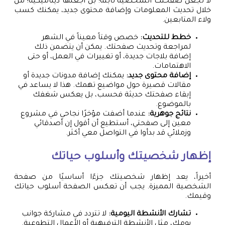
لا تجعل صفحتك الشخصية ثابتة؛ بل اجعلها ديناميكية! من
خلال تحديث المعلومات وإضافة محتوى جديد، يمكنك كسب
ولاء المتابعين.
خطط للتحديث:
خصص وقتاً معيناً في الشهر
لمراجعة وتحديث صفحتك. يمكن أن يتضمن ذلك
إضافة بلاجات جديدة، أو تغييرات في العمل، أو حتى
الاهتمامات.
إضافة محتوى جديد:
يمكنك إضافة مدونات جديدة أو
مقالات قصيرة حول مواضيع تهمك. هذا لا يساعد في
إبقاء صفحتك حديثة فحسب، بل يعكس شغفك
بالموضوع.
نتائج جوهرية:
عندما أضفت مؤخرًا نجاحي في مشروع
معين إلى صفحتي، أستطيع أن أقول إن أصدقائي
وزملائي قد بدأوا في التواصل معي أكثر.
إظهار شخصيتك وأسلوب حياتك
أخيراً، يعد إظهار شخصيتك جزءًا أساسيًا من صفحة
الشخصية المميزة. يجب أن تعكس الصفحة أسلوب حياتك
وقيمك.
تشارك الأنشطة اليومية:
لا تتردد في مشاركة جوانب
يومك، مثل الأنشطة الترفيهية أو الأعمال التطوعية.