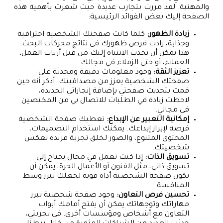
والمهنية. لقد مررت بتجارب عديدة حيث شعرت بأهمية هذه
الصفحة إليك بعض الفوائد الرئيسية:
زيادة الظهور:
كلما كانت صفحتك الشخصية احترافية
وجذابة، زادت فرص ظهورك في نتائج محركات البحث.
هذا يمكن أن يجذب الانتباه إليك من قبل أرباب العمل،
العملاء، أو حتى الزملاء في مجالك.
تعزيز الثقة:
وجود معلومات دقيقة ومحدثة على
صفحتك الشخصية يعزز من مصداقيتك. أذكر أنه حين
قمت بتحديث صفحتي بإضافة إنجازاتي الجديدة،
لاحظت زيادة في الطلبات للاتصال بي من المختصين
في مجالي.
إمكانية التعبير عن الإبداع:
تعطيك صفحة الشخصية
فرصة لإبراز إبداعك. يمكنك استخدام التصميمات،
المحتوى المتنوع، والصور لخلق تجربة فريدة تعكس
شخصيتك.
تسويق الذات:
إذا كنت تعمل في مجال يحتاج إلى
تسويق ذاتي، مثل الفنون أو الأعمال الحرة، يمكن أن
تكون صفحة الشخصية أداة قوية لجعلك تبرز وسط
المنافسة.
تحسين فرص التعاون:
وجود صفحة شخصية تبرز
مهاراتك وتوجهاتك يمكن أن يفتح أمامك أبواب
التعاون مع أشخاص ومؤسسات أخرى. في تجربتي،