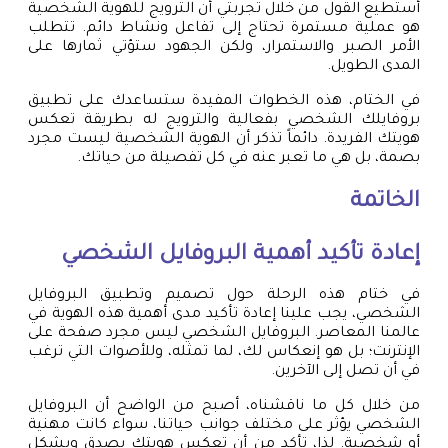
أستطيع القول من خلال تجربتي أن الترويج للهوية الشخصية
هو عملية مستمرة تحتاج إلى تفاعل ونشاط دائم. تتطلب
الأمر الصبر والاستمرار، ولكن الجهود ستؤتي ثمارها على
المدى الطويل.
في الختام، هذه الخطوات المفيدة ستساعدك على تطبيق
بروفايلك الشخصي بفعالية والترويج له بطريقة تعكس
هويتك الفريدة. دائماً تذكر أن الهوية الشخصية ليست مجرد
بصمة، بل هي ما تعبر عنه في كل تفصيلة من حياتك.
الخاتمة
إعادة تأكيد أهمية البروفايل الشخصي
في ختام هذه الرحلة حول تصميم وتطبيق البروفايل
الشخصي، يجب علينا إعادة تأكيد مدى أهمية هذه الهوية في
عالمنا المعاصر. البروفايل الشخصي ليس مجرد صفحة على
الإنترنت؛ بل هو إنعكاس لك، لما تمثله، وللأصوات التي ترغب
في أن تصل إلى الآخرين.
من خلال كل ما ناقشناه، أصبح من الواضح أن البروفايل
الشخصي يؤثر على مختلف جوانب حياتنا، سواء كانت مهنية
أو شخصية. لذا، تأكد من أن تعكس هويتك بصدق وبشكل