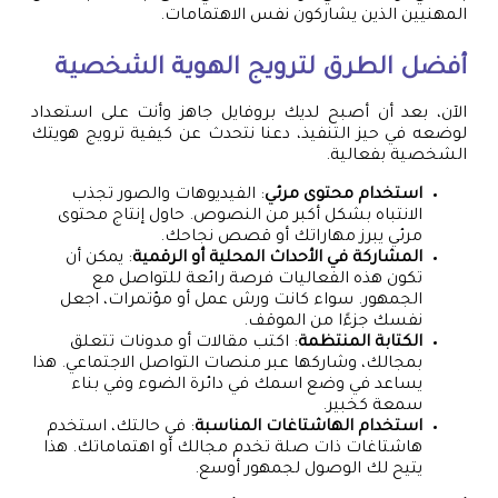
المهنيين الذين يشاركون نفس الاهتمامات.
أفضل الطرق لترويج الهوية الشخصية
الآن، بعد أن أصبح لديك بروفايل جاهز وأنت على استعداد
لوضعه في حيز التنفيذ، دعنا نتحدث عن كيفية ترويج هويتك
الشخصية بفعالية.
استخدام محتوى مرئي
: الفيديوهات والصور تجذب
الانتباه بشكل أكبر من النصوص. حاول إنتاج محتوى
مرئي يبرز مهاراتك أو قصص نجاحك.
المشاركة في الأحداث المحلية أو الرقمية
: يمكن أن
تكون هذه الفعاليات فرصة رائعة للتواصل مع
الجمهور. سواء كانت ورش عمل أو مؤتمرات، اجعل
نفسك جزءًا من الموقف.
الكتابة المنتظمة
: اكتب مقالات أو مدونات تتعلق
بمجالك، وشاركها عبر منصات التواصل الاجتماعي. هذا
يساعد في وضع اسمك في دائرة الضوء وفي بناء
سمعة كخبير.
استخدام الهاشتاغات المناسبة
: في حالتك، استخدم
هاشتاغات ذات صلة تخدم مجالك أو اهتماماتك. هذا
يتيح لك الوصول لجمهور أوسع.