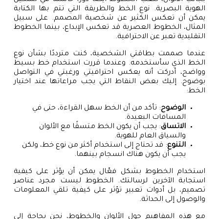
الهوية البصرية. نوع الخط والطريقة التي تتم بها الكتابة
يمكن أن تعكس الكثير عن شخصية المصمم. على سبيل
المثال، الخطوط العصرية قد تعكس الإبداع، بينما الخطوط
التقليدية تعبر عن الاحترافية.
عندما صممت بطاقتي الشخصية، كنت مترددًا بشأن نوع
الخط الذي سأستخدمه. وعندما قررت استخدام خط بسيط
وواضح، أدركت أنه يعكس احترافيتي ورغبتي في التواصل
بوضوح. إليك بعض النقاط التي يجب مراعاتها عند اختيار
الخط:
الوضوح
: تأكد من أن الخط سهل القراءة، حتى في
المسافات البعيدة.
الاتساق
: يجب أن يكون الخط متسقًا مع الألوان
والسياق العام للهوية.
التنوع
: قد تحتاج إلى استخدام أكثر من نوع خط، ولكن
يجب أن يكون هناك انسجام بينهما.
استخدام الخطوط بشكل فعّال يمكن أن يؤثر على كيفية
استجابة الآخرين لرسالتك. الخطوط ليست مجرد عناصر
تصميم، بل أدوات تعبير تؤثر على كيفية تلقي المعلومات
والوصول إلى الحداثة.
مع هذه المفاهيم حول الألوان والخطوط، نحن بحاجة إلى