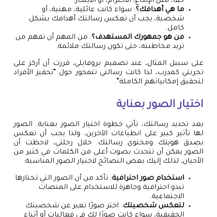
حقًا، مثل الإبداع، الاحترام، أو الابتكار.
ما هي أهدافك؟
: سواء كانت عائلية، مهنية، أو
شخصية، يجب أن تعكس رسالتك أهدافك بشكل
كامل.
من هو جمهورك المستهدف؟
: من المهم أن تفهم من
تريد مخاطبته، حتى تكون رسالتك ملائمة.
على سبيل المثال، عند تصميم بروفايلي، قررت أن أركز على
تجربتي كمدرب، لذا كانت رسالتي تتمحور حول “تحفيز الأفراد
لتحقيق إمكانياتهم الكاملة”.
اختيار الصور بعناية
بعد تحديد رسالتك، تأتي خطوة اختيار الصور بعناية. الصور
لها تأثير كبير على انطباعات الآخرين، ولذا يجب أن تعكس
بصدق هويتك ومحتوى رسالتك. خلال رحلتي، لاحظت أن
الصور يمكن أن تتحدث بصوت أعلى من الكلمات في كثير من
الأحيان، لذلك إليك بعض النصائح لاختيار الصور المناسبة:
استخدام صور احترافية
: تأكد من أن الصور التي تختارها
تبدو احترافية وجاهزة للاستخدام على المنصات
الاجتماعية.
لتعكس شخصيتك
: اختر صورًا تعبر عن شخصيتك
الحقيقية، سواء كانت صورًا لك في فعاليات أو أثناء