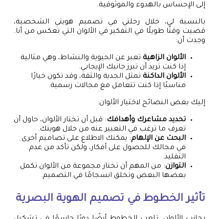
إلى الإحساس بالهدوء والموثوقية.
بالنسبة لي، خلال رحلتي في تصميم هويتي الشخصية،
قضيت وقتًا طويلًا في التفكير في الألوان التي تعكس من أنا.
وجدت أن:
الألوان الزاهية
تعبر عن الحيوية والنشاط، وهي مثالية
إذا كنت تريد أن تبرز جانبك الإيجابي.
الألوان الداكنة
تمثل الجدية والثقة، وقد تكون خيارًا
مناسبًا إذا كنت تتعامل مع مجالات رسمية.
إليك بعض النصائح لاختيار الألوان:
تحديد مشاعرك وأهدافك
: قبل أن تختار الألوان، حاول أن
تعرف ما ترغب في التعبير عنه من خلال هويتك.
البحث عن الإلهام
: يمكنك الاطلاع على تصاميم أخرى
في مجالك للحصول على أفكار، ولكن تأكد من عدم
التقليد.
التوازن
: من المهم أن تختار مجموعة من الألوان تكمل
بعضها البعض وتخلق انسجامًا في التصميم.
تأثير الخطوط في تصميم الهوية البصرية
بجانب الألوان، تلعب الخطوط أيضًا دورًا حاسمًا في تشكيل