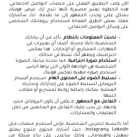
الآن وقت التطبيق الفعلي على منصات التواصل الاجتماعي.
هذه الخطوة تعتبر مصيرية لأنها تتيح لك عرض هويتك
بشكلٍ علني وجذب الجمهور إلى ما تقدمه. لذا، سأشارك
معك بعض الطرق الفعالة لاستخدام بروفايلك الشخصي
على وسائل التواصل الاجتماعي.
تحديث المعلومات بانتظام
: تأكد من أن بياناتك
الشخصية دائمًا محدثة. أضف أي تغييرات في
المهارات، المشاريع، أو الإنجازات. هذا يعكس
احترافيتك ويظهر أنك نشط في مجالك.
استخدام صورة احترافية
: كما تحدثنا سابقًا، الصورة
الشخصية هي الواجهة الأولى التي يراها الناس.
استخدم صورة مهنية تعكس هويتك.
تسليط الضوء على المحتوى الهام
: استخدم أقسام
البروفايل لتسليط الضوء على إنجازاتك وتجاربك
العملية. يمكنك إضافة روابط لمشاريع أو مقالات
كتبتها.
التفاعل مع الجمهور
: لا يكفي أن يكون البروفايل مجرد
واجهة، بل يجب عليك التفاعل مع المتابعين من خلال
التعليقات والمشاركات.
أما بالنسبة لتجربتي الشخصية، فإنني أستخدم منصات مثل
LinkedIn وInstagram، حيث أشارك محتوى متنوع يتعلق
بمهنتي واهتماماتي. وذلك ساعدني على بناء شبكة من