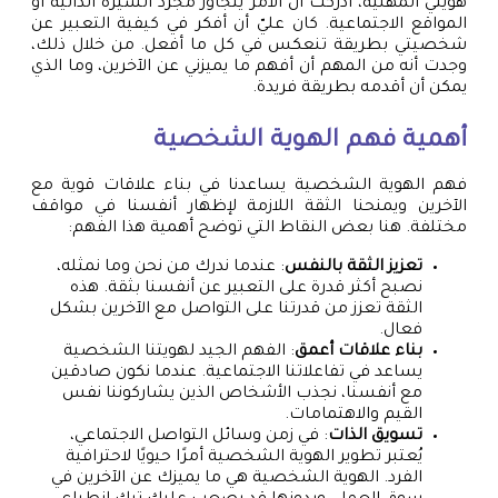
هويتي المهنية، أدركت أن الأمر يتجاوز مجرد السيرة الذاتية أو
المواقع الاجتماعية. كان عليّ أن أفكر في كيفية التعبير عن
شخصيتي بطريقة تنعكس في كل ما أفعل. من خلال ذلك،
وجدت أنه من المهم أن أفهم ما يميزني عن الآخرين، وما الذي
يمكن أن أقدمه بطريقة فريدة.
أهمية فهم الهوية الشخصية
فهم الهوية الشخصية يساعدنا في بناء علاقات قوية مع
الآخرين ويمنحنا الثقة اللازمة لإظهار أنفسنا في مواقف
مختلفة. هنا بعض النقاط التي توضح أهمية هذا الفهم:
تعزيز الثقة بالنفس
: عندما ندرك من نحن وما نمثله،
نصبح أكثر قدرة على التعبير عن أنفسنا بثقة. هذه
الثقة تعزز من قدرتنا على التواصل مع الآخرين بشكل
فعال.
بناء علاقات أعمق
: الفهم الجيد لهويتنا الشخصية
يساعد في تفاعلاتنا الاجتماعية. عندما نكون صادقين
مع أنفسنا، نجذب الأشخاص الذين يشاركوننا نفس
القيم والاهتمامات.
تسويق الذات
: في زمن وسائل التواصل الاجتماعي،
يُعتبر تطوير الهوية الشخصية أمرًا حيويًا لاحترافية
الفرد. الهوية الشخصية هي ما يميزك عن الآخرين في