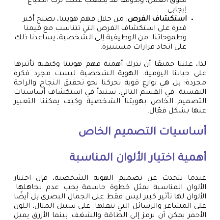
سوق العمل، وبدونها قد يصعب عليك ترك انطباع
إيجابي.
استكشاف الفرص
: من خلال فهم هويتنا، نصبح أكثر
قدرة على استكشاف الفرص التي تتناسب مع قيمنا
وطموحاتنا. من الوظيفية إلى الشخصية، يساعدنا ذلك
على اتخاذ قرارات مستنيرة.
لذا، علينا جميعًا أن ندرك أهمية فهم هويتنا وكيفية تأثيرها
على حياتنا اليومية. الهوية الشخصية ليست مجرد فكرة
مجردة؛ بل هي نوازع قوية تحركنا نحو تحقيق النجاح والراحة
النفسية. في القسم التالي، سنبدأ في استكشاف أساسيات
التصميم الخاص بهويتنا الشخصية وكيف يمكننا التعبير
عنها بشكل فعّال.
أساسيات التصميم الخاص
أهمية اختيار الألوان المناسبة
عندما نتحدث عن تصميم الهوية الشخصية، فإن اختيار
الألوان المناسبة يمثل خطوة حاسمة يجب عدم تجاهلها.
الألوان لها تأثير كبير ليس فقط على الجمال البصري بل أيضًا
على المشاعر والرسائل التي ننقلها. على سبيل المثال، اللون
الأحمر يمكن أن يرمز إلى الطاقة والشغف بينما الأزرق يميل