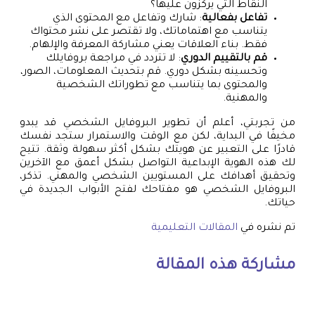
النقاط التي يركزون عليها؟
تفاعل بفعالية
: شارك وتفاعل مع المحتوى الذي
يتناسب مع اهتماماتك، ولا تقتصر على نشر محتواك
فقط. بناء العلاقات يعني مشاركة المعرفة والإلهام.
قم بالتقييم الدوري
: لا تتردد في مراجعة بروفايلك
وتحسينه بشكل دوري. قم بتحديث المعلومات، الصور،
والمحتوى بما يتناسب مع تطوراتك الشخصية
والمهنية.
من تجربتي، أعلم أن تطوير البروفايل الشخصي قد يبدو
مخيفًا في البداية، لكن مع الوقت والاستمرار ستجد نفسك
قادرًا على التعبير عن هويتك بشكل أكثر سهولة وثقة. تتيح
لك هذه الهوية الإبداعية التواصل بشكل أعمق مع الآخرين
وتحقيق أهدافك على المستويين الشخصي والمهني. تذكر،
البروفايل الشخصي هو مفتاحك لفتح الأبواب الجديدة في
حياتك.
تم نشره في
المقالات التعليمية
مشاركة هذه المقالة