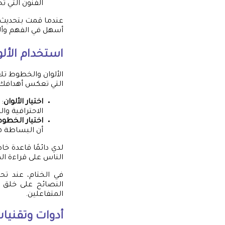
الفنون التي تح
عندما قمت بتحديث ب
أسهل في الفهم وأل
استخدام الأل
الألوان والخطوط تلعب
التي تعكس أهدافك
اختيار الألوان
:
الاحترافية وال
اختيار الخطو
أن البساطة ه
لدي دائمًا قاعدة 
الناس على قراءة ال
في الختام، عند ت
النصائح على خلق 
المتفاعلين.
أدوات وتقنيا