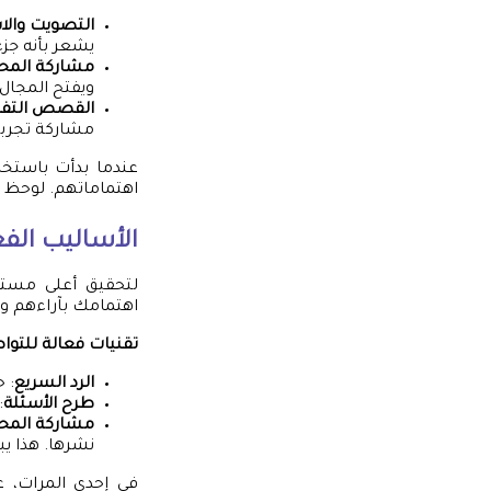
التصويت وال
يشعر بأنه جزء
مشاركة المح
ويفتح المجال 
القصص التفا
مشاركة تجربت
عندما بدأت باستخ
اهتماماتهم. لوحظ أ
الأساليب الفع
لتحقيق أعلى مستو
اهتمامك بآراءهم وي
تقنيات فعالة للتوا
الرد السريع
: 
طرح الأسئلة
:
مشاركة المحت
نشرها. هذا ي
في إحدى المرات، ع