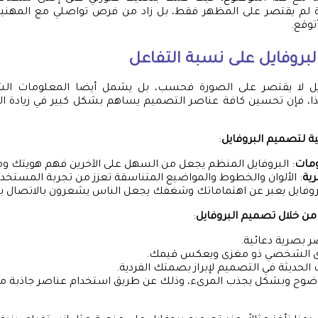
 لم يقتصر على المظهر فقط، بل زاد من فرص تواصلي مع المهني
توقع.
لبروفايل على نسبة التفاعل
يل لا يقتصر على الصورة فحسب، بل يشمل أيضا المعلومات الش
ذا، فإن تحسين كافة عناصر التصميم يساهم بشكل كبير في زيادة ال
ية لتصميم البروفايل
:
مات
: البروفايل المنظم يجعل من السهل على الآخرين فهم هويتك و
رية
: الألوان والخطوط والمواضيع المتناسقة تعزز من تجربة المستخدم
بروفايل يعبر عن اهتماماتك وشغفك يجعل الناس يشعرون بالاتصال 
 من خلال تصميم البروفايل
:
 بصرية دعائية.
ى الشخصي ذو مغزى ويعكس قيمك.
ت الحديثة في التصميم لإبراز بصمتك الفردية.
وح وبشكل يجذب المرىء، وذلك عن طريق استخدام عناصر جاذبة مثل