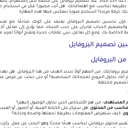
دعنا نأخذ مثالاً: عند تصميم بروفايل على منصة مثل إنستغرام، ينبغ
ريقة تتناسب مع اهتماماتك. هل أنت مصور؟ فكر في استخدام صو
ديك حرفة فريدة؟ استخدم صورة تنعكس فيها هذه المهارة.
 فإن تحسين تصميم البروفايل يعتمد على كونك صادقًا مع ن
التصميم الجذاب قادران على جذب الانتباه، مما يؤدي إلى تفاعل أك
 الخاصة بك. ومع كل تفاعل، تبني علاقات جديدة وتفتح أبوابًا لمزيد 
ن تصميم البروفايل
من البروفايل
ميم بروفايلك، من المهم أولاً تحديد الهدف من هذا البروفايل. هل ته
أم أنك تحاول الترويج لمنتجاتك الشخصية؟ أو حتى تبحث عن فرص ع
تصميم مختلفة.
:
ور المستهدف
: من هم الأشخاص الذين تحاول الوصول إليهم؟
المناسب من المحتوى
: هل ستركز على الكتابة الفنية، أو الصور، أو الفيد
وى
: كيف ستعرض المعلومات بطريقة تجعلها واضحة وجذابة؟
غيير محتوى بروفايلي ليناسب هدفًا محددًا وهو البحث عن عمل. ركزت 