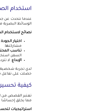
استخدام الص
عندما نتحدث عن جذب 
الوسائط البصرية من ا
نصائح لاستخدام الص
اختيار الجودة
:
مشاركتها.
تناسب المحت
السفر، استخد
الإبداع
: لا تتر
لدي تجربة شخصية م
حصلت على تفاعل كبي
كيفية تحسين
تعتبر القصص من الت
مما يخلق إحساسًا ب
استراتيجيات لتحسي