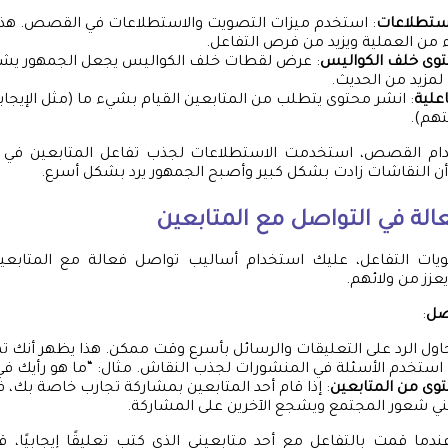
استطلاعات
: استخدم ميزات التصويت والاستطلاعات في القصص. هذا
 من العملية ويزيد من فرص التفاعل.
توى خلف الكواليس
: عرض لقطات خلف الكواليس يجعل الجمهور يشع
لمزيد من الحديث.
علية
: انشر محتوى يتطلب من المتابعين القيام بشيء ما (مثل الإيجاب
هم).
دام القصص، استخدمت الاستطلاعات لجذب تفاعل المتابعين في 
ن النقاشات زادت بشكل كبير وأصبح الجمهور يرد بشكل أسرع.
الة في التواصل مع المتابعين
يات التفاعل، عليك استخدام أساليب تواصل فعالة مع المتابعي
عزز من ولائهم.
صل
:
حاول الرد على التعليقات والرسائل بأسرع وقت ممكن. هذا يظهر أنك 
 استخدم الأسئلة في المنشورات لجذب النقاش. مثال: “ما هو رأيك في
وى من المتابعين
: إذا قام أحد المتابعين بمشاركة تجارب خاصة بك، فل
بني شعور المجتمع ويشجع الآخرين على المشاركة.
ندما قمت بالتفاعل مع أحد متابعيني الذي كتب تعليقًا إيجابيًا،