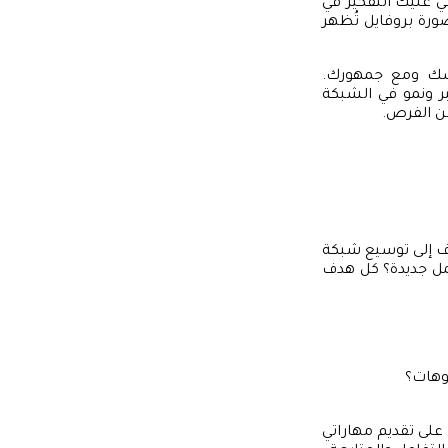
ي عليك التفكير في
رة بروفايل تُظهر
فسك ومع جمهورك.
بر ونمو في الشبكة
من الفرص.
دف إلى توسيع شبكة
مل جديدة؟ كل هدف
يوهات؟
على تقديم مهاراتي