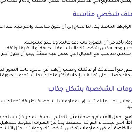
عض المشاريع التي قد تهم أصحاب العمل. لاحظت زيادة واضحة في ال
 ملف شخصي مناسبة
لواجهة الخاصة بك، لذا تحتاج إلى أن تكون مناسبة واحترافية. عند اخت
دة
: تأكد من أن الصورة ذات دقة عالية، ولا تبدو مشوشة.
 تعبير وجه يعكس شخصيتك؛ الابتسامة اللطيفة أو النظرة الواثقة.
دِ ملابس تتناسب مع المجال الذي تعمل فيه؛ فمثلاً، يجب أن تكون أكث
ر مع أصدقائك أو عائلتك واطلب رأيهم. في حالتي، كانت الصور التي
، فقد حصلت على تعليقات إيجابية أكثر منها عندما استخدمت صورة تق
ومات الشخصية بشكل جذاب
لبروفايل، يجب عليك تنسيق المعلومات الشخصية بطريقة تجعلها سهلة
ية:
اضح
: اجعل الأقسام واضحة (مثل التعليم، الخبرة، المهارات) باستخدام
اط
: اختر استخدام القوائم المنقطة بدلاً من الفقرات الطويلة لتسهيل ا
الخاصة
: أعرض معلومات تعكس شخصيتك وهواياتك، مثل الأنشطة 