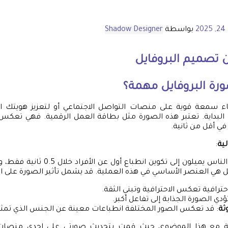
20
بواسطة
Shadow Designer
تصميم البروفايل
ورة البروفايل مهمة؟
ء سمعة قوية على منصات التواصل الاجتماعي أو لتعزيز هويتك ا
 البداية. تعتبر هذه الصورة مثل بطاقة العمل الرقمية. فهي تع
في أقل من ثانية.
لية
:
تظهر الدراسات أن الناس يميلون إلى تكوين ا
ل هي العنصر الأساسي في هذه العملية. قد يشمل تأثير الصورة على ان
حترافية تعكس الاحترافية وتبني الثقة.
تؤدي الصورة الجذابة إلى تفاعل أكبر.
وثة
: قد تعكس الصور المختلفة انطباعات معينة عن الجنس الذي تمثل
 مع هذا الموضوع، حيث قمت بتحديث صورتي على إحدى منصات 