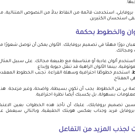
بها.
روفايلي، استخدمت قائمة من النقاط بدلاً من النصوص المتتالية، 
قى استحسان الكثيرين.
وان والخطوط بحكمة
ان دورًا مهمًا في تصميم بروفايلك. الألوان يمكن أن توصل شعورًا معينً
 ومجالك.
 استخدم ألوان عادية أو متناسقة مع طبيعة مجالك. على سبيل المثال
موثوقية، بينما الألوان الزاهية قد تنقل حيوية وإبداع.
ط
: استخدم خطوطًا احترافية وسهلة القراءة. تجنب الخطوط المعقدة أو
ي المفتاح.
خاصة بي عن الخطوط: يجب أن تكون بسيطة، واضحة، وغير مزعجة. ه
معلومات بسهولة، بل يكسبك أيضًا نظرة احترافية.
حسين تصميم بروفايلك، عليك أن تأخذ هذه الخطوات بعين الاعتب
بروفايل فريد وجذاب يعكس هويتك الحقيقية، وبالتالي سيعمل عل
ت لجذب المزيد من التفاعل