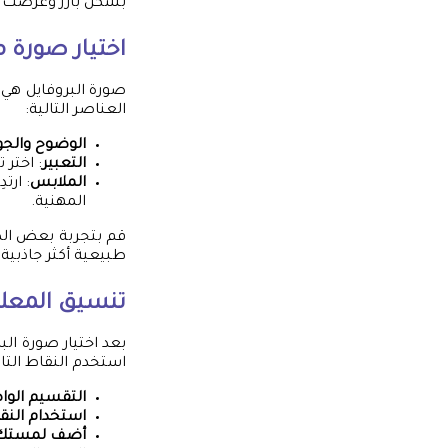
بشكل بارز وعرضت ب
اختيار صورة
صورة البروفايل هي ا
العناصر التالية:
الوضوح والجو
التعبير
: اختر
الملابس
: ارت
المهنية.
قم بتجربة بعض الصو
طبيعية أكثر جاذبية
تنسيق المعل
بعد اختيار صورة ا
استخدم النقاط التال
التقسيم الو
استخدام النق
أضف لمستك 