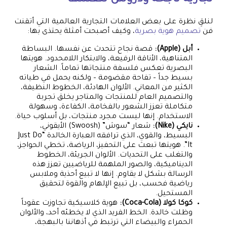
تجارية ناجحة ودروس نتعلمها
لنلقِ نظرة على بعض العلامات التجارية العالمية التي أتقنت
فن
تصميم هوية بصرية
، وكيف أصبحت أمثلة يحتذى بها:
أبل (Apple):
قصة نجاح تتحدث عن نفسها. البساطة
المتناهية، الأناقة الرفيعة، والابتكار اللامحدود. هويتها
البصرية تعكس فلسفة منتجاتها تماماً. الشعار
بسيط جداً – تفاحة مقضومة – ولكنه يحمل في طياته
الكثير من المعاني. الألوان الهادئة، الخطوط النظيفة،
والتصميم العام للمنتجات والمتاجر يخلق تجربة
متكاملة تعزز الشعور بالفخامة، الكفاءة، وسهولة
الاستخدام. إنها ليست مجرد منتجات، بل أسلوب حياة.
نايكي (Nike):
شعار “سوش” (Swoosh) الأيقوني،
البسيط، والقوي، الذي ترافقه العبارة الخالدة “Just Do
It”. هويتها تبعث على التحفيز، الرياضة، تخطي الحواجز،
والتغلب على التحديات. الألوان الجريئة، الخطوط
الديناميكية، والصور الملهمة للرياضيين تعزز هذه
الرسالة بشكل لا يقاوم. إنها لا تبيع أحذية وملابس
رياضية فحسب، بل تبيع الإلهام والقوة لتحقيق
المستحيل.
كوكا كولا (Coca-Cola):
هوية كلاسيكية تجاوزت عقوداً
وظلت خالدة. الخط الفريد الذي لا يخطئه أحد، والألوان
الحمراء والبيضاء التي ترتبط في أذهاننا بالبهجة،