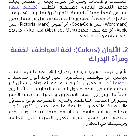
المنصات والأحجام، وقبل كل شيء، يجب أن يعكس بجلاء
جوهر النشاط التجاري وطبيعته. يتطلب
تصميم شعار
احترافي فهماً عميقاً للعلامة التجارية، رؤيتها، رسالتها، وقبل
ذلك، إدراكاً حقيقياً لجمهورها المستهدف. هل هو شعار نصي
(Wordmark) مثل Coca-Cola؟ أم أيقوني (Pictorial Mark) مثل
Apple؟ أم هو شعار مجرد (Abstract Mark) مثل Nike؟ كل نوع
له فلسفته وتأثيره الخاص.
2. الألوان (Colors): لغة العواطف الخفية
ومرآة الإدراك
الألوان ليست مجرد درجات وظلال؛ إنها لغة عالمية تتحدث
مباشرة إلى عواطفنا ومشاعرنا. اختيار لوحة ألوان مناسبة لـ
الهوية التجارية
يمكن أن يثير مشاعر معينة، وينقل رسائل غير
لفظية غاية في الأهمية حول العلامة التجارية. فمثلاً، الأزرق
غالباً ما يرمز إلى الثقة، الاستقرار، والاحترافية، بينما الأحمر
يشير إلى الطاقة، العاطفة، والإثارة. الأصفر قد يوحي بالتفاؤل
والسعادة، والأخضر بالطبيعة والنمو. يجب أن تكون الألوان
مختارة بعناية فائقة، متناسقة فيما بينها، وتستخدم
بانتظام عبر جميع المواد لتعزيز التعرف على العلامة
وترسيخها في الأذهان.