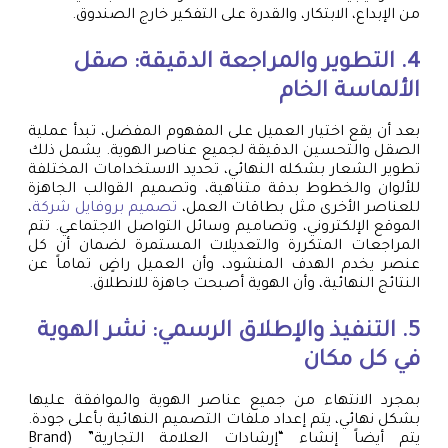
من الإبداع، الابتكار، والقدرة على التفكير خارج الصندوق.
4. التطوير والمراجعة الدقيقة: صقل
الألماسة الخام
بعد أن يقع اختيار العميل على المفهوم المفضل، تبدأ عملية
الصقل والتحسين الدقيقة لجميع عناصر الهوية. يشمل ذلك
تطوير الشعار بشكله النهائي، تحديد الاستخدامات المختلفة
للألوان والخطوط بدقة متناهية، وتصميم القوالب الجاهزة
للعناصر الأخرى مثل بطاقات العمل،
تصميم بروفايل شركة
،
الموقع الإلكتروني، وتصاميم وسائل التواصل الاجتماعي. تتم
المراجعات المتكررة والتعديلات المستمرة لضمان أن كل
عنصر يخدم الهدف المنشود، وأن العميل راضٍ تماماً عن
النتائج النهائية، وأن الهوية أصبحت جاهزة للانطلاق.
5. التنفيذ والإطلاق الرسمي: نشر الهوية
في كل مكان
بمجرد الانتهاء من جميع عناصر الهوية والموافقة عليها
بشكل نهائي، يتم إعداد ملفات التصميم النهائية بأعلى جودة.
يتم أيضاً إنشاء “إرشادات العلامة التجارية” (Brand