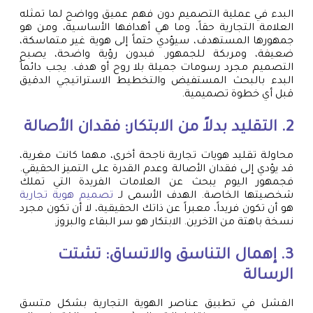
البدء في عملية التصميم دون فهم عميق وواضح لما تمثله
العلامة التجارية حقاً، وما هي أهدافها الأساسية، ومن هو
جمهورها المستهدف، سيؤدي حتماً إلى هوية غير متماسكة،
ضعيفة، ومربكة للجمهور. فبدون رؤية واضحة، يصبح
التصميم مجرد رسومات جميلة بلا روح أو هدف. يجب دائماً
البدء بالبحث المستفيض والتخطيط الاستراتيجي الدقيق
قبل أي خطوة تصميمية.
2. التقليد بدلاً من الابتكار: فقدان الأصالة
محاولة تقليد هويات تجارية ناجحة أخرى، مهما كانت مغرية،
قد يؤدي إلى فقدان الأصالة وعدم القدرة على التميز الحقيقي.
فجمهور اليوم يبحث عن العلامات الفريدة التي تملك
شخصيتها الخاصة. الهدف الأسمى لـ
تصميم هوية تجارية
هو أن تكون فريداً، معبراً عن ذاتك الحقيقية، لا أن تكون مجرد
نسخة باهتة من الآخرين. الابتكار هو سر البقاء والبروز.
3. إهمال التناسق والاتساق: تشتت
الرسالة
الفشل في تطبيق عناصر الهوية التجارية بشكل متسق