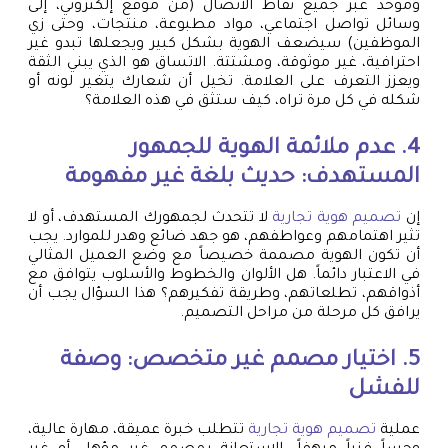
وموحد عبر جميع نقاط الاتصال (من موقع إلكتروني، إلى
وسائل تواصل اجتماعي، مواد مطبوعة، منتجات، وحتى زي
الموظفين) سيضعف الهوية بشكل كبير ويجعلها تبدو غير
احترافية، غير موثوقة، ومشتتة. الاتساق هو الذي يبني الثقة
ويعزز التعرف على العلامة. تخيل أن شعارك يتغير لونه أو
شكله في كل مرة تراه، كيف ستثق في هذه العلامة؟
4. عدم ملائمة الهوية للجمهور
المستهدف: حديث بلغة غير مفهومة
إن
تصميم هوية تجارية
لا تتحدث لجمهورك المستهدف، أو لا
تثير اهتمامهم وعواطفهم، هو جهد ضائع وهدر للموارد. يجب
أن تكون الهوية مصممة خصيصاً مع وضع العميل المثالي
في الاعتبار دائماً. هل الألوان والخطوط والأسلوب يتوافق مع
أذواقهم، تطلعاتهم، وطريقة تفكيرهم؟ هذا السؤال يجب أن
يرافق كل مرحلة من مراحل التصميم.
5. اختيار مصمم غير متخصص: وصفة
للفشل
عملية
تصميم هوية تجارية
تتطلب خبرة عميقة، مهارة عالية،