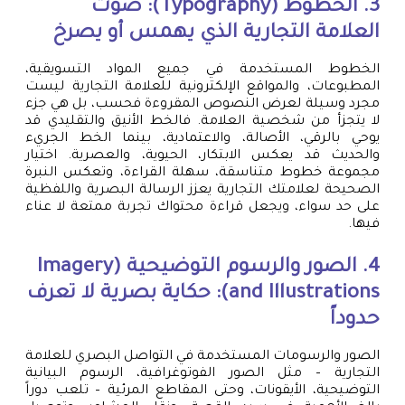
3. الخطوط (Typography): صوت
العلامة التجارية الذي يهمس أو يصرخ
الخطوط المستخدمة في جميع المواد التسويقية،
المطبوعات، والمواقع الإلكترونية للعلامة التجارية ليست
مجرد وسيلة لعرض النصوص المقروءة فحسب، بل هي جزء
لا يتجزأ من شخصية العلامة. فالخط الأنيق والتقليدي قد
يوحي بالرقي، الأصالة، والاعتمادية، بينما الخط الجريء
والحديث قد يعكس الابتكار، الحيوية، والعصرية. اختيار
مجموعة خطوط متناسقة، سهلة القراءة، وتعكس النبرة
الصحيحة لعلامتك التجارية يعزز الرسالة البصرية واللفظية
على حد سواء، ويجعل قراءة محتواك تجربة ممتعة لا عناء
فيها.
4. الصور والرسوم التوضيحية (Imagery
and Illustrations): حكاية بصرية لا تعرف
حدوداً
الصور والرسومات المستخدمة في التواصل البصري للعلامة
التجارية – مثل الصور الفوتوغرافية، الرسوم البيانية
التوضيحية، الأيقونات، وحتى المقاطع المرئية – تلعب دوراً