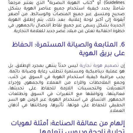
Guidelines) أو “كتاب الهوية البصرية” الذي يعتبر مرجعاً
شاملاً يحدد كيفية استخدام جميع عناصر الهوية بشكل
صحيح ومتسق عبر جميع المنصات والوسائط، من أصغر
أيقونة إلى أكبر لوحة إعلانية. بعد ذلك، يتم إطلاق الهوية
الجديدة بشكل رسمي عبر جميع نقاط الاتصال بالجمهور، في
خطوة احتفالية تعلن عن ميلاد عصر جديد للعلامة التجارية.
6. المتابعة والصيانة المستمرة: الحفاظ
على بريق الهوية
إن
تصميم هوية تجارية
ليس حدثاً ينتهي بمجرد الإطلاق، بل
هو عملية ديناميكية ومستمرة تتطلب رعاية وصيانة دائمة.
يجب مراقبة كيفية استخدام الهوية في السوق عن كثب،
وجمع الملاحظات والآراء من العملاء والجمهور، وإجراء
التعديلات والتحسينات اللازمة للحفاظ على تحديثها،
فعاليتها، وتوافقها مع التغيرات في السوق وتطلعات
الجمهور. الاتساق في استخدام الهوية عبر الزمن هو السر
الحقيقي للحفاظ على قوتها، تأثيرها، ومكانتها في أذهان
العملاء.
إلهام من عمالقة الصناعة: أمثلة لهويات