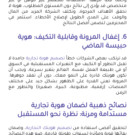
وحساً فنياً مرهفاً. الاستعانة بمصمم غير مؤهل أو غير
متخصص قد يؤدي إلى نتائج دون المستوى المطلوب، هوية لا
تحقق الأهداف المرجوة، وتكلف الشركة المزيد من المال
والوقت على المدى الطويل لإصلاح الأخطاء. استثمر في
المحترفين لتضمن أفضل النتائج.
6. إغفال المرونة وقابلية التكيف: هوية
حبيسة الماضي
قد ترتكب بعض الشركات خطأ
تصميم هوية تجارية
جامدة لا
تقبل التطور أو التكيف مع التغيرات المستقبلية في السوق
أو في طبيعة العمل نفسه. العالم يتغير بسرعة، ويجب أن
تكون هويتك قادرة على النمو معك، دون أن تفقد جوهرها.
المرونة تعني القدرة على الظهور بشكل جيد على مختلف
المنصات (رقمية، مطبوعة، كبيرة، صغيرة) والتطور مع
الزمن.
نصائح ذهبية لضمان هوية تجارية
مستدامة ومرنة: نظرة نحو المستقبل
لتحقيق أقصى استفادة من
تصميم هويتك التجارية
، وضمان
بقائها قوية ومؤثرة لسنوات طويلة قادمة، ضع هذه النصائح