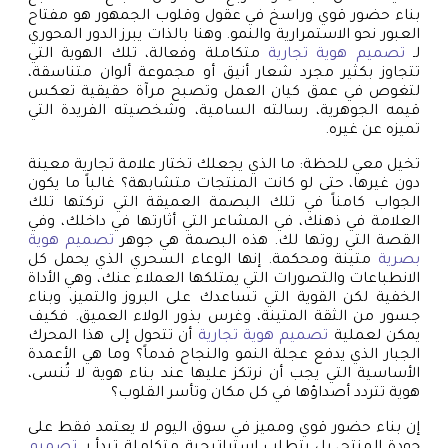
بناء حضور قوي وراسخ في عقول وقلوب الجمهور هو مفتاح
العبور نحو الاستمرارية والنمو. وهنا بالذات يبرز الدور المحوري
لـ
تصميم هوية تجارية
متكاملة وفعالة، تلك الهوية التي
تتجاوز بكثير مجرد شعار أنيق أو مجموعة ألوان متناسقة،
لتغوص في عمق كيان العمل وتصبح مرآة حقيقية تعكس
قيمه الجوهرية، رسالته السامية، وشخصيته الفريدة التي
تميزه عن غيره.
تخيل معي للحظة: ما الذي يجعلك تختار علامة تجارية معينة
دون غيرها، حتى لو كانت المنتجات متشابهة؟ غالباً ما يكون
الجواب كامناً في تلك البصمة العميقة التي تركتها تلك
العلامة في ذهنك، في المشاعر التي أثارتها في داخلك، وفي
القصة التي روتها لك. هذه البصمة هي جوهر
تصميم هوية
بصرية
متينة ومحكمة. إنها الوعاء السحري الذي يحمل كل
الانطباعات والتصورات التي يمتلكها العملاء عنك، وهي الأداة
الخفية لكن القوية التي تساعدك على البروز والتميز، وبناء
جسور من الثقة المتينة، وغرس بذور الولاء العميق. فكيف
يمكن لعملية
تصميم هوية تجارية
أن تتحول إلى هذا المحرك
الجبار الذي يدفع عجلة النمو والنجاح قدماً؟ وما هي الأعمدة
الأساسية التي يجب أن نرتكز عليها عند بناء هوية لا تُنسى،
هوية تتردد أصداؤها في كل مكان وتأسر القلوب؟
إن بناء حضور قوي ومميز في سوق اليوم لا يعتمد فقط على
جودة المنتج، بل يتطلب استراتيجية متكاملة تبدأ بـ
تصميم