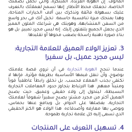
المألوف. إن الهوية الفريدة، المبتكرة، والتي تحمل بصمتك
الخاصة، تجعلك محط الأنظار. إنها تسمح لعملائك بالتعرف
عليك بسهولة فائقة وتذكرك بين آلاف الخيارات المتاحة،
وهذا يمنحك ميزة تنافسية حاسمة. تخيل أنك في بحر واسع
من السفن المتشابهة، وهويتك هي شراعك الملون المميز
الذي يجعل الجميع يلتفتون إليك. إنه ليس مجرد تمييز، بل هو
بناء صورة ذهنية راسخة يصعب محوها أو تقليدها.
3. تعزيز الولاء العميق للعلامة التجارية:
ليس مجرد عميل، بل سفير!
عندما تنجح
الهوية التجارية
في أن تروي قصة علامتك
بوضوح، وأن تنقل قيمها الأساسية بطريقة مؤثرة، فإنها لا
تكتفي بجذب العملاء فحسب، بل تخلق رابطاً عاطفياً قوياً
ومتيناً معهم. هذا الارتباط يتجاوز حدود المعاملات التجارية
البسيطة، ليتحول إلى ولاء حقيقي وعميق، حيث يصبح
العميل أكثر من مجرد مشترٍ؛ يصبح سفيراً شغوفاً لعلامتك
التجارية، يفضلها على الدوام، بل ويدافع عنها بحماس،
ويوصي بها معارفه وأصدقاءه. هذا الولاء هو الكنز الحقيقي
الذي تسعى إليه كل علامة تجارية طموحة.
4. تسهيل التعرف على المنتجات