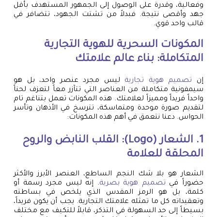
وفعالية، وقدرة على الوصول إلى الجمهور المستهدف بأقل
جهد وأقصى نتيجة. فبدلاً من تشتت الجهود، تتضافر في
قالب واحد قوي.
المكونات السحرية للهوية التجارية
المتكاملة: بناء عالم علامتك
إن
تصميم هوية تجارية
ليس مجرد عنصر واحد، بل هو
سيمفونية متكاملة من العناصر التي تتآزر معاً لتعزف لحناً
واحداً فريداً ومميزاً لعلامتك. هذه المكونات تعمل بتناغم تام
لتقديم صورة موحدة ومتماسكة، تترسخ في الأذهان وتأسر
الحواس. دعنا نتعمق في أهم هذه المكونات:
1. الشعار (Logo): القلب النابض والروح
المحلقة للعلامة
الشعار هو بلا شك النجم الساطع، العنصر الأبرز والأكثر
حضوراً في
تصميم هوية بصرية
. إنه ليس مجرد رسمة أو
كلمة، بل هو الرمز المقدس الذي يلخص في بساطته
وتعقيداته كل ما تمثله علامتك التجارية. يجب أن يكون فريداً،
بسيطاً إلى حد السهولة في التذكر، قابلاً للتكيف مع مختلف