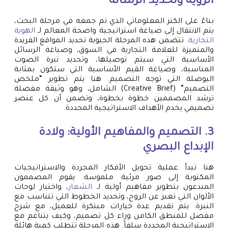
الرؤية وتحديد الرسالة
بناءً على الكنز المعلوماتي الذي تم جمعه في مرحلة البحث،
يتم الانتقال إلى صياغة استراتيجية واضحة المعالم لـ
الهوية
التجارية
. تتضمن هذه المرحلة الحيوية تحديد المواقع الفريدة
والمتميزة للعلامة التجارية في السوق، وصياغة الرسائل
الأساسية التي سيتم توصيلها، وتحديد نبرة الصوت
المناسبة، وصياغة القيم الأساسية التي ستكون بمثابة
البوصلة التي توجه التصميم. هنا يتم تطوير “ملخص
التصميم” (Creative Brief) الشامل، وهو وثيقة مفصلة
ترشد المصممين خطوة بخطوة، وتضمن أن كل عنصر
تصميمي يخدم الأهداف الاستراتيجية المحددة.
3. التصميم والمفاهيم الأولية: ولادة
الإبداع البصري
هنا تبدأ عملية تحويل الأفكار المجردة والاستراتيجيات
المكتوبة إلى صور مرئية ملموسة. يقوم المصممون
المبدعون بتطوير مفاهيم أولية لـ
الشعار
، واختيار لوحات
الألوان التي تعبر عن الروح، وتحديد الخطوط التي تتناسب مع
النبرة. يتم تقديم عدة خيارات مبتكرة للعميل، مع شرح
مفصل للمنطق الكامن وراء كل تصميم، وكيف يتناغم مع
الاستراتيجية المحددة سلفاً. هذه المرحلة تتطلب كمية هائلة