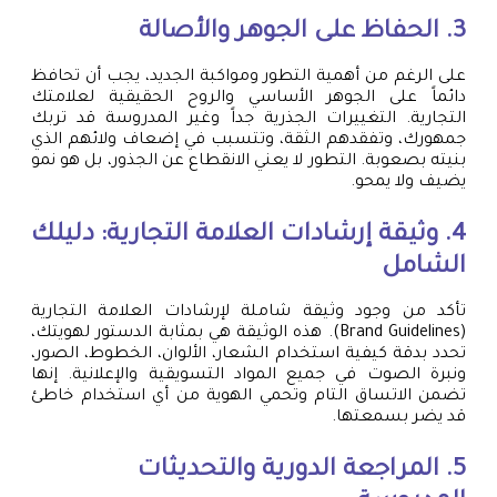
3. الحفاظ على الجوهر والأصالة
على الرغم من أهمية التطور ومواكبة الجديد، يجب أن تحافظ
دائماً على الجوهر الأساسي والروح الحقيقية لعلامتك
التجارية. التغييرات الجذرية جداً وغير المدروسة قد تربك
جمهورك، وتفقدهم الثقة، وتتسبب في إضعاف ولائهم الذي
بنيته بصعوبة. التطور لا يعني الانقطاع عن الجذور، بل هو نمو
يضيف ولا يمحو.
4. وثيقة إرشادات العلامة التجارية: دليلك
الشامل
تأكد من وجود وثيقة شاملة لإرشادات العلامة التجارية
(Brand Guidelines). هذه الوثيقة هي بمثابة الدستور لهويتك،
تحدد بدقة كيفية استخدام الشعار، الألوان، الخطوط، الصور،
ونبرة الصوت في جميع المواد التسويقية والإعلانية. إنها
تضمن الاتساق التام وتحمي الهوية من أي استخدام خاطئ
قد يضر بسمعتها.
5. المراجعة الدورية والتحديثات