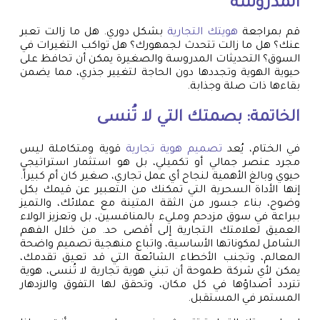
المدروسة
قم بمراجعة
هويتك التجارية
بشكل دوري. هل ما زالت تعبر
عنك؟ هل ما زالت تتحدث لجمهورك؟ هل تواكب التغيرات في
السوق؟ التحديثات المدروسة والصغيرة يمكن أن تحافظ على
حيوية الهوية وتجددها دون الحاجة لتغيير جذري، مما يضمن
بقاءها ذات صلة وجذابة.
الخاتمة: بصمتك التي لا تُنسى
في الختام، يُعد
تصميم هوية تجارية
قوية ومتكاملة ليس
مجرد عنصر جمالي أو تكميلي، بل هو استثمار استراتيجي
حيوي وبالغ الأهمية لنجاح أي عمل تجاري، صغير كان أم كبيراً.
إنها الأداة السحرية التي تمكنك من التعبير عن قيمك بكل
وضوح، بناء جسور من الثقة المتينة مع عملائك، والتميز
ببراعة في سوق مزدحم ومليء بالمنافسين، بل وتعزيز الولاء
العميق لعلامتك التجارية إلى أقصى حد. من خلال الفهم
الشامل لمكوناتها الأساسية، واتباع منهجية تصميم واضحة
المعالم، وتجنب الأخطاء الشائعة التي قد تعيق تقدمك،
يمكن لأي شركة طموحة أن تبني هوية تجارية لا تُنسى، هوية
تتردد أصداؤها في كل مكان، وتحقق لها التفوق والازدهار
المستمر في المستقبل.