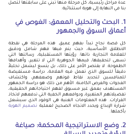
عدة مراحل رئيسية، كل مرحلة منها تبني على سابقتها لتصل
بنا في النهاية إلى هوية استثنائية:
1. البحث والتحليل المعمق: الغوص في
أعماق السوق والجمهور
كل قصة نجاح تبدأ بفهم عميق. هذه المرحلة هي نقطة
الانطلاق الأساسية، حيث يتم فيها فهم شامل ودقيق
للعلامة التجارية ذاتها: رؤيتها المستقبلية، رسالتها التي
تسعى لتحقيقها، قيمها الجوهرية التي لا تتغير، وأهدافها
الطموحة. لا يقتصر الأمر على ذلك، بل يتسع ليشمل تحليلاً
دقيقاً للسوق الذي تعمل فيه العلامة، دراسة مستفيضة
للمنافسين لتحديد نقاط قوتهم وضعفهم، واكتشاف
الفجوات والفرص الكامنة. الأهم من ذلك هو دراسة الجمهور
المستهدف بعمق غير مسبوق لفهم احتياجاتهم الحقيقية،
تفضيلاتهم المتغيرة، ودوافعهم الخفية التي تدفعهم لاتخاذ
القرارات. هذه المعلومات الغنية هي الوقود الذي سيشعل
شرارة الإبداع ويحدد الاتجاه الصحيح لعملية
تصميم الهوية
بأكملها.
2. وضع الاستراتيجية المحكمة: صياغة