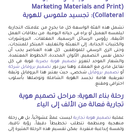
(Marketing Materials and Print
Collateral): تجسيد ملموس للهوية
تشمل هذه الفئة الواسعة كل ما يخرج من علامتك التجارية
ليلمسه العميل أو يراه في حياته اليومية. من بطاقات العمل
الأنيقة، رؤوس الرسائل الرسمية، المغلفات، البروشورات
والكتيبات الجذابة، إلى التعبئة والتغليف المبتكر للمنتجات،
وحتى الزي الرسمي للموظفين. كل هذه العناصر يجب أن
تحمل نفس التصميم، الألوان المحددة، الخطوط المعتمدة،
والشعار الموحد لتعزيز
تصميم هوية بصرية
قوية في كل
تفاعل مادي مع العملاء. وهنا يبرز دور
تصميم بروفايل شركة
أو
تصميم بروفايل
شخصي، حيث يعتبر هذا البروفايل وثيقة
تعريفية هامة تجسد الهوية الشاملة وتوصلها بأسلوب
احترافي ومقنع.
رحلة بناء الهوية: مراحل
تصميم هوية
تجارية
فعالة من الألف إلى الياء
عملية
تصميم هوية تجارية
ليست عملاً عشوائياً، بل هي رحلة
منهجية ومنظمة تتطلب تخطيطاً دقيقاً، رؤية ثاقبة،
ولمسة إبداعية متفردة. يمكن تقسيم هذه الرحلة المثيرة إلى