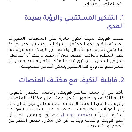
الثمينة نصب عينيك:
1. التفكير المستقبلي والرؤية بعيدة
المدى
صمم هويتك بحيث تكون قادرة على استيعاب التغيرات
المستقبلية والنمو المحتمل لشركتك. يجب أن تكون خالدة
بما يكفي لتدوم عبر الأجيال، ولكنها في الوقت ذاته مرنة بما
يكفي لتتطور وتواكب العصر دون أن تفقد بريقها أو أصالتها.
فكر في المكان الذي ترى فيه علامتك التجارية بعد خمس أو
عشر سنوات، ودع هذا التفكير يشكل أساس تصميمك.
2. قابلية التكيف مع مختلف المنصات
تأكد من أن جميع عناصر هويتك، وخاصة الشعار الأيقوني،
قابلة للتكيف والظهور بشكل ممتاز على مختلف المنصات
والوسائط. من اللافتات الإعلانية الضخمة التي تزين الطرقات،
إلى أيقونات التطبيقات الصغيرة على شاشات الهواتف
الذكية، مروراً بـ
تصميم بروفايل
مطبوع أو رقمي. يجب أن
تبدو هويتك واضحة وجذابة في كل مكان، بغض النظر عن
الحجم أو التنسيق.