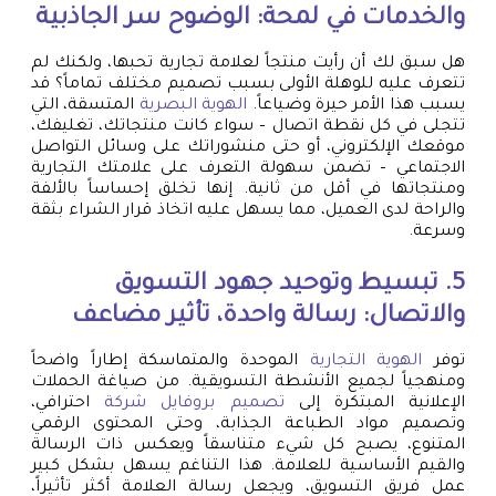
والخدمات في لمحة: الوضوح سر الجاذبية
هل سبق لك أن رأيت منتجاً لعلامة تجارية تحبها، ولكنك لم
تتعرف عليه للوهلة الأولى بسبب تصميم مختلف تماماً؟ قد
يسبب هذا الأمر حيرة وضياعاً.
الهوية البصرية
المتسقة، التي
تتجلى في كل نقطة اتصال – سواء كانت منتجاتك، تغليفك،
موقعك الإلكتروني، أو حتى منشوراتك على وسائل التواصل
الاجتماعي – تضمن سهولة التعرف على علامتك التجارية
ومنتجاتها في أقل من ثانية. إنها تخلق إحساساً بالألفة
والراحة لدى العميل، مما يسهل عليه اتخاذ قرار الشراء بثقة
وسرعة.
5. تبسيط وتوحيد جهود التسويق
والاتصال: رسالة واحدة، تأثير مضاعف
توفر
الهوية التجارية
الموحدة والمتماسكة إطاراً واضحاً
ومنهجياً لجميع الأنشطة التسويقية. من صياغة الحملات
الإعلانية المبتكرة إلى
تصميم بروفايل شركة
احترافي،
وتصميم مواد الطباعة الجذابة، وحتى المحتوى الرقمي
المتنوع، يصبح كل شيء متناسقاً ويعكس ذات الرسالة
والقيم الأساسية للعلامة. هذا التناغم يسهل بشكل كبير
عمل فريق التسويق، ويجعل رسالة العلامة أكثر تأثيراً،