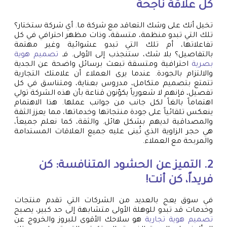
كل علاقة ناجحة
تخيل أنك على وشك التعاقد مع شركة ما. أي شركة ستختار؟
تلك التي تبدو منظمة، متسقة، وذات مظهر احترافي في كل
تفاعلاتها، أم تلك التي تبدو عشوائية وغير مهتمة
بالتفاصيل؟ بلا شك، ستنجذب إلى الأولى. فـ
تصميم هوية
بصرية
احترافية ومتسقة تبعث برسائل واضحة عن الجدية
والالتزام بالجودة. عندما يرى العملاء أن علامتك التجارية
تتمتع بتصميم متكامل، مدروس بعناية، ومتناسق في كل
تفصيل، فإنهم لا شعورياً يكوّنون قناعة بأن هذه الشركة تولي
اهتماماً بالغاً لكل جانب من جوانب عملها. هذا الاهتمام
ينعكس تلقائياً على جودة منتجاتها وخدماتها، مما يعزز الثقة
والمصداقية لديهم بشكل هائل. والثقة، كما نعلم جميعاً،
هي حجر الزاوية الذي تُبنى عليه جميع العلاقات المستدامة
والمربحة مع العملاء.
2. التميز عن الحشود المتنافسة: كن
فريداً، كن أنت!
في سوق يعج بالعديد من الشركات التي تقدم منتجات
وخدمات قد تبدو للوهلة الأولى متشابهة إلى حد كبير، يصبح
تصميم هوية تجارية
هو سلاحك الأقوى للبروز والخروج عن