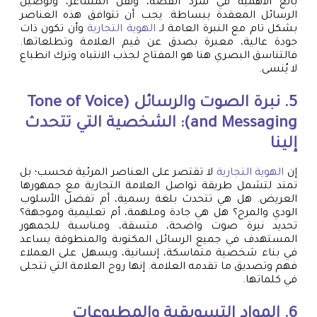
بالغ الأهمية في سرد القصة، ونقل المشاعر، وتوصيل
الرسائل المعقدة ببساطة. يجب أن تتوافق هذه العناصر
بشكل تام مع النبرة العامة لـ
الهوية التجارية
وأن تكون ذات
جودة عالية، معبرة بصدق عن قيم العلامة وتطلعاتها.
فالتناسق البصري هنا هو المفتاح لجذب الانتباه وترك انطباع
لا يُنسى.
5. نبرة الصوت والرسائل (Tone of Voice
and Messaging): الشخصية التي تتحدث
إلينا
إن
الهوية التجارية
لا تقتصر على العناصر المرئية فحسب؛ بل
تمتد لتشمل طريقة تواصل العلامة التجارية مع جمهورها
العريض. هل هي تتحدث بلغة رسمية، أم تفضل الأسلوب
الودي والمرح؟ هل هي جادة وملهمة، أم تعليمية وموجهة؟
تحديد نبرة صوت واضحة، متسقة، ومناسبة للجمهور
المستهدف في جميع الرسائل المكتوبة والمنطوقة يساعد
في بناء شخصية متماسكة، إنسانية، ويسهل على العملاء
فهم وتصديق ما تقدمه العلامة. إنها روح العلامة التي تتجلى
في كلماتها.
6. المواد التسويقية والمطبوعات