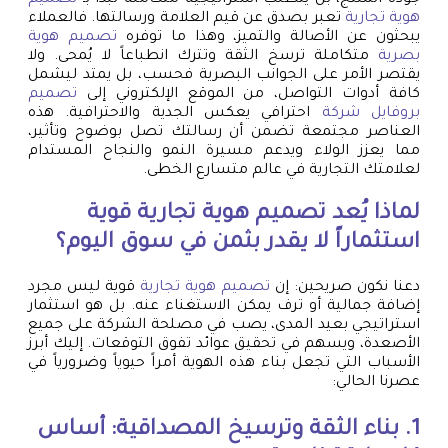
هوية تجارية
تعبر بصدق عن قيم العلامة ورسالتها. فالعملاء
يبحثون عن الأصالة والتميز، وهذا ما توفره
تصميم هوية
بصرية
متكاملة ترسخ الثقة وتترك انطباعاً لا يُمحى. ولا
يقتصر الأمر على الجوانب البصرية فحسب، بل يمتد ليشمل
كافة أدوات التواصل، من الموقع الإلكتروني إلى
تصميم
بروفايل شركة
احترافي يعكس الجدية والاحترافية. هذه
العناصر مجتمعة تضمن أن رسالتك تصل بوضوح وتأثير،
مما يعزز الولاء ويدعم مسيرة النمو والنجاح المستدام
لعلامتك التجارية في عالم متسارع الخطى.
لماذا يُعد
تصميم هوية تجارية
قوية
استثماراً لا يقدر بثمن في سوق اليوم؟
دعنا نكون صريحين: إن
تصميم هوية تجارية
قوية ليس مجرد
إضافة جمالية أو ترف يمكن الاستغناء عنه. بل هو استثمار
استراتيجي بعيد المدى، يصب في مصلحة الشركة على جميع
الأصعدة، ويسهم في تحقيق عوائد تفوق التوقعات. إليك أبرز
الأسباب التي تجعل بناء هذه الهوية أمراً حيوياً وضرورياً في
عصرنا الحالي:
1. بناء الثقة وترسيخ المصداقية: أساس