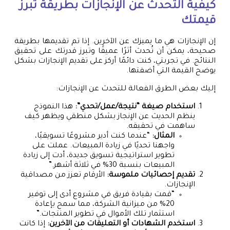
كيفية التحدث عن الإنجازات بطريقة تبرز
قيمتك
إن الإنجازات هي ما يميزك عن الآخرين. إذا تم تقديمها بطريقة
صحيحة، يمكن أن تُحدث أثرًا عميقًا وتبرز قدرتك على تحقيق
النتائج. في تجربتي، كنت دائمًا أركز على تقديم الإنجازات بشكل
يوضح القيمة التي أضفتها.
إليك بعض الطرق الفعالة للتحدث عن الإنجازات:
استخدام صيغة “نتيجة/عمل/تحدي”:
هذا النموذج
ينظم الحديث عن الإنجاز بشكل منطقي ويظهر كيف
ساهمت في تحقيقه.
المثال:
“عندما كنت أدير مشروعًا تسويقيًا،
واجهنا تحديًا في زيادة المبيعات. عملت على
تطوير استراتيجية تسويق جديدة، أدت إلى زيادة
المبيعات بنسبة 30% في ثلاثة أشهر.”
تقديم إحصائيات ملموسة:
الأرقام تعزز من مصداقية
الإنجازات.
“قمت بقيادة فريق في مشروع أدى إلى توفير
20% من ميزانية الشركة، مما سمح بإعادة
استثمار تلك الأموال في تطوير المنتجات.”
استخدم الشهادات أو التعليقات من الآخرين:
إذا كانت