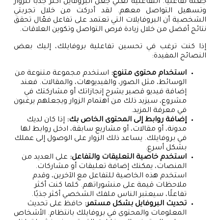
جعله تفاعليًا. التفاعلية تعني جعل البروفايل أكثر جذبًا للزوار
وتسهيل التواصل معهم. لقد أدركت من خلال تجربتي
الشخصية أن البروفايلات التي تعتمد على تفاعل فعّال تحقق
نتائج أفضل من خلال زيادة فرص التواصل وتكوين العلاقات.
إذا كنت ترغب في تحسين تفاعلية بروفايلك، إليك بعض
النصائح المفيدة:
استخدام محتوى متنوع:
استخدم مجموعة متنوعة من
الوسائط، مثل الصور، والفيديوهات، والمقالات. فعند
إضافة فيديو قصير يشرح إنجازاتك أو مشاركتك في
مشروع، سيزيد ذلك من اهتمام الزوار ويجعلهم يرغبون
في معرفة المزيد.
إضافة روابط إلى المحتوى الخاص بك:
إذا كان لديك
مدونة، أو مقالات، أو مشاريع سابقة، ادخل روابط لها
في بروفايلك. يساعد ذلك الزوار على الوصول إلى عملك
بشكل أسرع.
استخدم خاصية التعليقات والتفاعل:
على العديد من
المنصات، يمكنك إضافة تعليقات أو مشاركات.
استخدم هذه الخاصية للتفاعل مع الآخرين، وقدم
ملاحظات قيمة على منشوراتهم. كلما كنت أكثر
تفاعلًا، سيعتبر الناس ملفك الشخصي أكثر جذبًا.
تحديث البروفايل بشكل مستمر:
حافظ على تحديث
المعلومات والمحتوى في بروفايلك بانتظام. الأشخاص