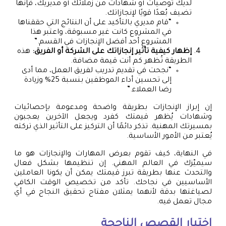
لديك توصيات أو شهادات من زملائك أو مديريك، فإنها
تضيف بُعدًا قويًا لإنجازاتك.
“قام مديري بالتأكيد على أن النتائج التي حققناها
في المشروع كانت غير مسبوقة، واعتبر هذا
المشروع أحد أفضل الإنجازات في القسم.”
إظهار كيفية تأثير إنجازاتك على الشركة أو الفريق:
هذه
الطريقة تُظهر كم أنت قيمة مضافة.
“نجحت في تقديم تدريب لفريق العمل، مما أدى
إلى تحسين أداء الموظفين بنسبة 25% وزيادة
رضا العملاء.”
إن إبراز الإنجازات بطريقة واضحة ومدعومة بإحصائيات
وشهادات يُظهر قيمتك كفرد ويجعل الآخرين يعجبون
بمسيرتك المهنية. تذكر دائمًا أن التركيز على التأثير الذي تركته
يُعتبر من الأمور الأساسية.
في النهاية، كيف تقوم بعرض المهارات والإنجازات هو ما
سيميّزك في العالم المهني. إن تنظيمها بشكل فعال
والتحدث عنها بطريقة تبرز قيمتك يمكن أن يكونا العاملين
الأساسيين في نجاحك. تأكد من تخصيص الوقت الكافي
لصياغتها بدقة لأنهما يمثلان مفتاح تحقيق النجاح في أي
مجال تعمل فيه.
اختيار القصص الناجحة