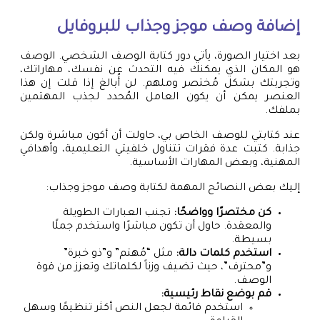
إضافة وصف موجز وجذاب للبروفايل
بعد اختيار الصورة، يأتي دور كتابة الوصف الشخصي. الوصف
هو المكان الذي يمكنك فيه التحدث عن نفسك، مهاراتك،
وتجربتك بشكل مُختصر وملهم. لن أُبالغ إذا قلت إن هذا
العنصر يمكن أن يكون العامل المُحدد لجذب المهتمين
بملفك.
عند كتابتي للوصف الخاص بي، حاولت أن أكون مباشرة ولكن
جذابة. كتبت عدة فقرات تتناول خلفيتي التعليمية، وأهدافي
المهنية، وبعض المهارات الأساسية.
إليك بعض النصائح المهمة لكتابة وصف موجز وجذاب:
كن مختصرًا وواضحًا:
تجنب العبارات الطويلة
والمعقدة. حاول أن تكون مباشرًا واستخدم جملًا
بسيطة.
استخدم كلمات دالة:
مثل “مُهتم” و”ذو خبرة”
و”محترف”، حيث تضيف وزناً لكلماتك وتعزز من قوة
الوصف.
قم بوضع نقاط رئيسية:
استخدم قائمة لجعل النص أكثر تنظيمًا وسهل