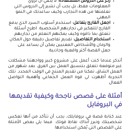
ركز على الدروس المستفادة:
لا يكفي أن تروي
المعلومات فقط، بل يجب أن تشير إلى الدروس التي
تعلمتها من هذه التجارب وكيف ساعدتك في النمو
المهني.
اجعل القارئ يتفاعل:
استخدم أسلوب السرد الذي يدفع
القارئ للتفكير في تجاربهم الشخصية. اطرح أسئلة
تتعلق بما ذاقوه وكيف يمكنهم التعلم من تجاربهم.
استخدام التفاصيل:
تقديم تفاصيل دقيقة حول المكان
والزمان والأشخاص المعنيين يمكن أن يساعد على
جعل القصة أكثر واقعية وجاذبية.
أتذكر عندما كنت أعمل على مشروع كبير وواجهتنا مشكلات
غير متوقعة تتعلق بتنسيق العمل بين الفرق. بعد شهور من
العمل الشاق، تمكنا من تقديم المنتج في الوقت المحدد. تلك
التجربة أظهرت لي قوة العمل الجماعي وأهمية التواصل
الفعال.
أمثلة على قصص ناجحة وكيفية تقديمها
في البروفايل
عند كتابة قصة في بروفايلك، يجب أن تتأكد من أنها تعكس
شخصيتك وتبرز آنًذاك نقاط قوتك. فيما يلي بعض الأمثلة
على القصص التي يُمكن استخدامها: