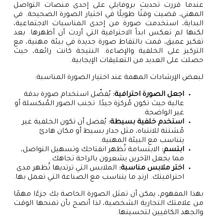
عندما قررت تحديث بروفايلي على إحدى منصات التواصل
المهني، قضيت وقتًا طويلًا في اختيار الصورة الصحيحة. في
البداية، استخدمت صورة من إحدى المناسبات الاجتماعية،
لكنها لم تعكس ابداً الاحترافية التي أردت أن أظهرها. بعد
تفكير عميق، قمت بالتقاط صورة جديدة في بيئة مهنية، مع
التركيز على الخلفية والإضاءة. النتيجة كانت رائعة، حيث
حصلت على العديد من التعليقات الإيجابية.
لبعض الإرشادات المهمة عند اختيار الصورة المناسبة:
اجعل الصورة احترافية:
يُفضّل استخدام صورة بدقة
عالية حيث تكون مُركزة جيدًا. تجنب الصور المُبكسلة أو
غير الواضحة.
استخدم خلفية بسيطة:
يُفضل أن تكون الخلفية غير
مُشتتة للانتباه، مثل جدار بسيط أو مكان هادئ
يتناسب مع البيئة المهنية.
ابتسم:
الابتسامة تُظهر انفتاحك وتسهيل التواصل،
مما يجعل الآخرين يشعرون بالراحة تجاهك.
اختر ملابس مناسبة:
الملابس التي ترتديها تُظهر مدى
احترافيتك. ارتدِ ما يتناسب مع الصناعة التي تعمل بها.
بهذا المفهوم، يمكن أن تمثل الصورة الخاصة بك جزءًا مهمًا
من علامتك التجارية الشخصية، لذا أنصح بأن تمنحها الوقت
والجهد الكافيين لتحسينها.