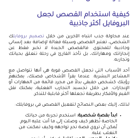
كيفية استخدام القصص لجعل
البروفايل أكثر جاذبية
عند محاولة جذب انتباه الآخرين من خلال
تصميم بروفايل
ك
الشخصي، تعتبر القصص وسيلة فعالة لإضافة بعد إنساني
وجاذبية للمحتوى. فالقصص الجيدة لا تخبر فقط عن
إنجازاتك ومهاراتك، بل تأخذ القارئ في رحلة تتعلق بحياتك
وتجاربه.
أحد الأسباب التي تجعل القصص قوية هي أنها تتواصل مع
المشاعر البشرية. عندما يقرأ الأشخاص قصتك، يمكنهم
رؤيتك كشخص حقيقي بدلاً من مجرد قائمة من المهارات أو
الإنجازات. من خلال تجسيد التجارب الفعلية، يمكنك نقل
القيم والأفكار بطريقة تجعلها أكثر قابلية للتذكر.
لذلك، إليك بعض النصائح لتفعيل القصص في بروفايلك:
ابدأ بقصة شخصية:
استخدم تجربة من حياتك
الخاصة تُظهر كيف وصلت إلى ما أنت عليه اليوم.
يُمكن أن تروي قصة تحدٍ تواجهه وكيف تمكنت من
التغلب عليه.