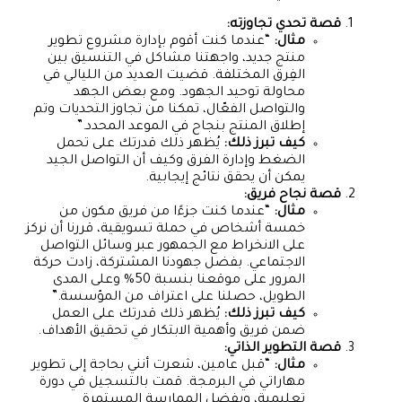
قصة تحدي تجاوزته:
مثال:
“عندما كنت أقوم بإدارة مشروع تطوير
منتج جديد، واجهتنا مشاكل في التنسيق بين
الفِرق المختلفة. قضيت العديد من الليالي في
محاولة توحيد الجهود. ومع بعض الجهد
والتواصل الفعّال، تمكنا من تجاوز التحديات وتم
إطلاق المنتج بنجاح في الموعد المحدد.”
كيف تبرز ذلك:
يُظهر ذلك قدرتك على تحمل
الضغط وإدارة الفرق وكيف أن التواصل الجيد
يمكن أن يحقق نتائج إيجابية.
قصة نجاح فريق:
مثال:
“عندما كنت جزءًا من فريق مكون من
خمسة أشخاص في حملة تسويقية، قررنا أن نركز
على الانخراط مع الجمهور عبر وسائل التواصل
الاجتماعي. بفضل جهودنا المشتركة، زادت حركة
المرور على موقعنا بنسبة 50% وعلى المدى
الطويل، حصلنا على اعتراف من المؤسسة.”
كيف تبرز ذلك:
يُظهر ذلك قدرتك على العمل
ضمن فريق وأهمية الابتكار في تحقيق الأهداف.
قصة التطوير الذاتي:
مثال:
“قبل عامين، شعرت أنني بحاجة إلى تطوير
مهاراتي في البرمجة. قمت بالتسجيل في دورة
تعليمية، وبفضل الممارسة المستمرة