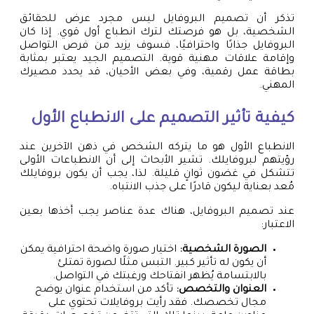
تذكر أن تصميم البروفايل ليس مجرد عرض للحقائق
الشخصية، بل هو فرصتك لترك انطباع أول قوي. إذا كان
البروفايل جذابًا واحترافيًا، فسوف يزيد من فرص التواصل
وإقامة علاقات مهنية قوية. التصميم الجيد يعتبر بمثابة
بطاقة عمل رقمية، وفي بعض الأحيان، قد يحدد مصيرك
المهني.
كيفية تأثير التصميم على الانطباع الأول
الانطباع الأول هو ما يتركه الشخص في ذهن الآخرين عند
رؤيتهم لبروفايلك. تشير الأبحاث إلى أن الانطباعات الأولى
تتشكل في غضون ثوانٍ قليلة. لذا، يجب أن يكون بروفايلك
مُعد بعناية ليكون قادرًا على جذب الانتباه.
عند تصميم البروفايل، هناك عدة عناصر يجب أخذها بعين
الاعتبار:
الصورة الشخصية:
اختيار صورة واضحة احترافية يمكن
أن يكون له تأثير كبير. التبس مثلًا لصورة تمتلئ
بالابتسامة يُظهر انفتاحك ورغبتك في التواصل.
العنوان والتخصص:
تأكد من استخدام عنوان يوضح
مجال تخصصك. فقد رأيت بروفايلات تحتوي على