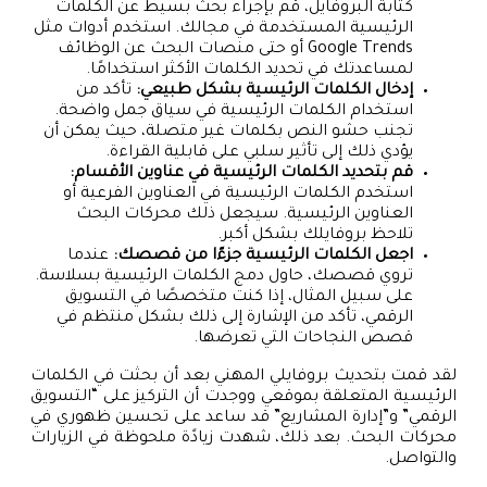
كتابة البروفايل، قم بإجراء بحث بسيط عن الكلمات
الرئيسية المستخدمة في مجالك. استخدم أدوات مثل
Google Trends أو حتى منصات البحث عن الوظائف
لمساعدتك في تحديد الكلمات الأكثر استخدامًا.
إدخال الكلمات الرئيسية بشكل طبيعي:
تأكد من
استخدام الكلمات الرئيسية في سياق جمل واضحة.
تجنب حشو النص بكلمات غير متصلة، حيث يمكن أن
يؤدي ذلك إلى تأثير سلبي على قابلية القراءة.
قم بتحديد الكلمات الرئيسية في عناوين الأقسام:
استخدم الكلمات الرئيسية في العناوين الفرعية أو
العناوين الرئيسية. سيجعل ذلك محركات البحث
تلاحظ بروفايلك بشكل أكبر.
اجعل الكلمات الرئيسية جزءًا من قصصك:
عندما
تروي قصصك، حاول دمج الكلمات الرئيسية بسلاسة.
على سبيل المثال، إذا كنت متخصصًا في التسويق
الرقمي، تأكد من الإشارة إلى ذلك بشكل منتظم في
قصص النجاحات التي تعرضها.
لقد قمت بتحديث بروفايلي المهني بعد أن بحثت في الكلمات
الرئيسية المتعلقة بموقعي ووجدت أن التركيز على “التسويق
الرقمي” و”إدارة المشاريع” قد ساعد على تحسين ظهوري في
محركات البحث. بعد ذلك، شهدت زيادًة ملحوظة في الزيارات
والتواصل.