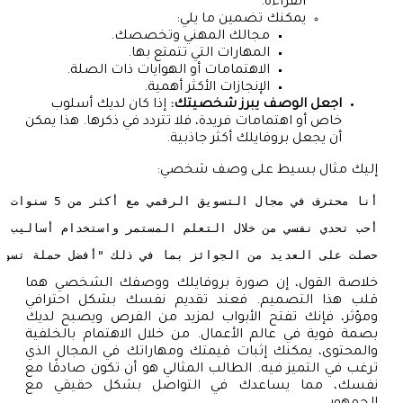
القراءة.
يمكنك تضمين ما يلي:
مجالك المهني وتخصصك.
المهارات التي تتمتع بها.
الاهتمامات أو الهوايات ذات الصلة.
الإنجازات الأكثر أهمية.
اجعل الوصف يبرز شخصيتك:
إذا كان لديك أسلوب
خاص أو اهتمامات فريدة، فلا تتردد في ذكرها. هذا يمكن
أن يجعل بروفايلك أكثر جاذبية.
إليك مثال بسيط على وصف شخصي:
حصلت على العديد من الجوائز بما في ذلك "أفضل حملة تسويقية" في عام 2022، وأسعى دائمًا 
خلاصة القول، إن صورة بروفايلك ووصفك الشخصي هما
قلب هذا التصميم. فعند تقديم نفسك بشكل احترافي
ومؤثر، فإنك تفتح الأبواب لمزيد من الفرص ويصبح لديك
بصمة قوية في عالم الأعمال. من خلال الاهتمام بالخلفية
والمحتوى، يمكنك إثبات قيمتك ومهاراتك في المجال الذي
ترغب في التميز فيه. الطالب المثالي هو أن تكون صادقًا مع
نفسك، مما يساعدك في التواصل بشكل حقيقي مع