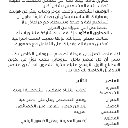
عناوين عامة، بينما تلك التي تتضمن تخصصات دقيقة
تجذب انتباه المشاهدين بشكل أكبر.
الوصف الشخصي:
وصف موجز وجذاب يعبّر عن هويتك
ومهاراتك الأساسية يمكن أن يحدث فارقًا. حاول أن
تستخدم لغة واضحة وبسيطة، مع مراعاة إبراز
الخصائص التي تميزك عن الآخرين.
المحتوى المكتوب:
إذا قمت بمشاركة منشورات أو
مقالات تتعلق بمجالك، فإنها تضيف لمسة احترافية
تعكس معرفتك وقدرتك على التفاعل مع جمهورك.
لذا، عندما تصل إلى مرحلة تصميم البروفايل الخاص بك، لا
تنسَ أن كل عنصر داخل البروفايل يلعب دورًا في تكوين
الانطباع الأول. لأوسع عليك فكرة التصور، قد تُبدى عناصر
البروفايل الخاصة بك كما يلي:
العنصر
التأثير
الصورة
تجذب الانتباه وتعكس الشخصية الودية
الشخصية
العنوان
يوضح التخصص ويدل على الاحترافية
الوصف
يزيد من فرص التفاعل ويبرز الخصائص
الشخصي
الفريدة
المحتوى
يُظهر المعرفة ويعزز الظهور الرقمي
المكتوب