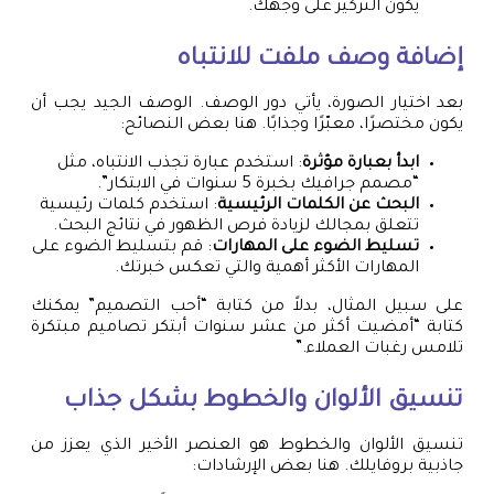
يكون التركيز على وجهك.
إضافة وصف ملفت للانتباه
بعد اختيار الصورة، يأتي دور الوصف. الوصف الجيد يجب أن
يكون مختصرًا، معبّرًا وجذابًا. هنا بعض النصائح:
ابدأ بعبارة مؤثرة
: استخدم عبارة تجذب الانتباه، مثل
“مصمم جرافيك بخبرة 5 سنوات في الابتكار”.
البحث عن الكلمات الرئيسية
: استخدم كلمات رئيسية
تتعلق بمجالك لزيادة فرص الظهور في نتائج البحث.
تسليط الضوء على المهارات
: قم بتسليط الضوء على
المهارات الأكثر أهمية والتي تعكس خبرتك.
على سبيل المثال، بدلاً من كتابة “أحب التصميم” يمكنك
كتابة “أمضيت أكثر من عشر سنوات أبتكر تصاميم مبتكرة
تلامس رغبات العملاء.”
تنسيق الألوان والخطوط بشكل جذاب
تنسيق الألوان والخطوط هو العنصر الأخير الذي يعزز من
جاذبية بروفايلك. هنا بعض الإرشادات: