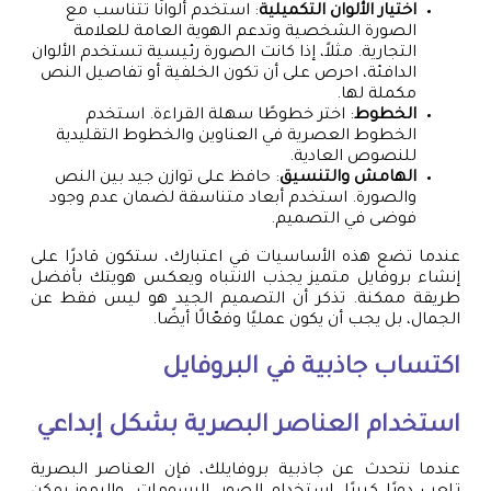
اختيار الألوان التكميلية
: استخدم ألوانًا تتناسب مع
الصورة الشخصية وتدعم الهوية العامة للعلامة
التجارية. مثلاً، إذا كانت الصورة رئيسية تستخدم الألوان
الدافئة، احرص على أن تكون الخلفية أو تفاصيل النص
مكملة لها.
الخطوط
: اختر خطوطًا سهلة القراءة. استخدم
الخطوط العصرية في العناوين والخطوط التقليدية
للنصوص العادية.
الهامش والتنسيق
: حافظ على توازن جيد بين النص
والصورة. استخدم أبعاد متناسقة لضمان عدم وجود
فوضى في التصميم.
عندما تضع هذه الأساسيات في اعتبارك، ستكون قادرًا على
إنشاء بروفايل متميز يجذب الانتباه ويعكس هويتك بأفضل
طريقة ممكنة. تذكر أن التصميم الجيد هو ليس فقط عن
الجمال، بل يجب أن يكون عمليًا وفعّالًا أيضًا.
اكتساب جاذبية في البروفايل
استخدام العناصر البصرية بشكل إبداعي
عندما نتحدث عن جاذبية بروفايلك، فإن العناصر البصرية