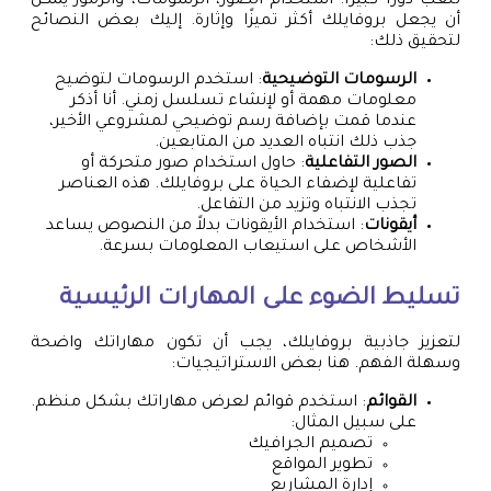
تلعب دورًا كبيرًا. استخدام الصور، الرسومات، والرموز يمكن
أن يجعل بروفايلك أكثر تميزًا وإثارة. إليك بعض النصائح
لتحقيق ذلك:
الرسومات التوضيحية
: استخدم الرسومات لتوضيح
معلومات مهمة أو لإنشاء تسلسل زمني. أنا أذكر
عندما قمت بإضافة رسم توضيحي لمشروعي الأخير،
جذب ذلك انتباه العديد من المتابعين.
الصور التفاعلية
: حاول استخدام صور متحركة أو
تفاعلية لإضفاء الحياة على بروفايلك. هذه العناصر
تجذب الانتباه وتزيد من التفاعل.
أيقونات
: استخدام الأيقونات بدلاً من النصوص يساعد
الأشخاص على استيعاب المعلومات بسرعة.
تسليط الضوء على المهارات الرئيسية
لتعزيز جاذبية بروفايلك، يجب أن تكون مهاراتك واضحة
وسهلة الفهم. هنا بعض الاستراتيجيات:
القوائم
: استخدم قوائم لعرض مهاراتك بشكل منظم.
على سبيل المثال:
تصميم الجرافيك
تطوير المواقع
إدارة المشاريع