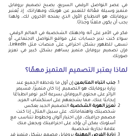
في عصر التواصل الرقمي السريع، يصبح تصميم بروفايل
متميز وسيلة فعّالة للتعبير عن هويتك ومهاراتك. إذ يُعتبر
بروفايلك هو الانطباع الأول الذي يمنحه الآخرون لك، ولهذا
يجب أن يكون ملفتًا وجذابًا.
فكر في الأمر على أنه واجهتك الشخصية في العالم الرقمي.
سواء كنت تدير حسابات على مواقع التواصل الاجتماعي، أو
تسعى للظهور بشكل احترافي على منصات مثل LinkedIn،
فإن تصميم بروفايل متميز يساهم بشكل كبير في تعزيز
صورتك.
لماذا يعتبر التصميم المتميز مهمًا؟
جذب انتباه المتابعين
:إن أول ما يلاحظه الجميع عند
زيارة بروفايلك هو التصميم. إذا كان متميزًا، فسيمر
الزائر على محتوى البروفايل بسرعة أكبر. توفر انطباعًا
إيجابيًا عنك، مما يشجعهم على استكشاف المزيد.
تعزيز الهوية الشخصية
:التصميم الجيد يعكس
شخصيتك واهتماماتك. على سبيل المثال، إذا كنت
مصمم جرافيك، فإن اختيار ألوان وخطوط تتناسب مع
أسلوبك يمكن أن يؤكد على احترافيتك ويجعل منك
علامة تجارية شخصية.
زيادة الفرص المهنية
:بروفايل مصمم بشكل متميز قد