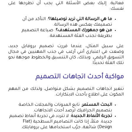
فعالية. إليك بعض الأسئلة التي يجب أن تطرحها على
نفسك:
ما هي الرسالة التي تريد توصيلها؟
: التأكد من أن
تصميمك يعكس هذه الرسالة.
من هو جمهورك المستهدف؟
: صياغة التصميم
بطريقة تجذب الفئة المستهدفة.
على سبيل المثال، عندما قررت تصميم بروفايل جديد،
وضعت في اعتباري أنني أرغب في جذب المهنيين في مجال
التسويق الرقمي. وبذلك، كان التنسيق والخطوط موجهة نحو
تلك الفئة تحديدًا.
مواكبة أحدث اتجاهات التصميم
تتغير اتجاهات التصميم بشكل متواصل، ولذلك من المهم
المكوث على اطلاع بأحدث الابتكارات.
البحث المستمر
: تابع المدونات والمجلات الخاصة
بتصميم الجرافيك لرصد أحدث الاتجاهات.
تجربة الأنماط الجديدة
: لا تتردد في تجربة أنماط تصميم
جديدة. مثلاً، إذا كانت التصاميم السطحية (Flat
Design) شائعة، جرّب استخدامها على بروفايلك.