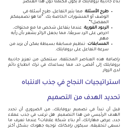
بناء جاذبية بروفايلك لا يكون مكتملًا دون هذا العنصر.
طرح الأسئلة
: مما يثير التفاعل، طرح أسئلة في
الوصف أو المنشورات الخاصة بك. “ما هو تصميمكم
المفضل؟”.
الردود الفورية
: عندما يتفاعل شخص ما مع محتواك،
احرص على الرد سريعًا، مما يجعل الزائر يشعر بأن رأيه
مهم.
المسابقات
: تنظيم مسابقة بسيطة يمكن أن يزيد من
سرعة التفاعل على بروفايلك.
بإضافة هذه العناصر المختلفة، ستتمكن من تعزيز جاذبية
بروفايلك إلى أقصى حد، مما يساعدك في ترك انطباع دائم
لدى الزوار.
استراتيجيات النجاح في جذب الانتباه
تحديد الهدف من التصميم
قبل أن تبدأ في تصميم بروفايلك، من الضروري أن تحدد
الهدف الرئيسي من هذا التصميم. هل ترغب في جذب عملاء
جدد، عرض مهاراتك، أم بناء شبكة علاقات؟ عندما تعرف ما
تسعى لتحقيقه، سيكون بإمكانك توجيه جهودك بشكل أكثر