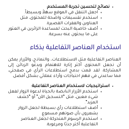
نصائح لتحسين تجربة المستخدم
:
اجعل التنقل في الموقع سهلاً وبسيطاً.
استخدم تقسيمات واضحة للمحتوى، مثل
العناوين والفقرات القصيرة.
أضف خاصية البحث لمساعدة الزائرين في العثور
على ما يبحثون عنه بسرعة.
استخدام العناصر التفاعلية بذكاء
العناصر التفاعلية مثل الاستطلاعات، والنماذج، والأزرار يمكن
أن تجعل المحتوى أكثر إثارة للاهتمام ويدعو الزبائن إلى
المشاركة. لقد قمت بدمج استطلاعات الرأي في صفحتي،
مما ساعدني في فهم احتياجات وآراء عملائي بشكل أفضل.
استراتيجيات لاستخدام العناصر التفاعلية
:
استخدم الأزرار النابضة بالحياة لدعوة الزوار لفعل
شيء معين، مثل “التسجيل الآن” أو “كشف
المزيد”.
أضف استطلاعات رأي بسيطة لجعل الزوار
يشعرون بأن صوتهم مسموع.
استخدم الرسوم المتحركة لجعل العناصر
التفاعلية أكثر جذبًا ومرغوبة.