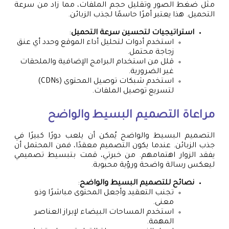
مثل ضغط الصور وتقليل حجم الملفات، مما زاد من سرعة
التحميل. هذا يعتبر أمرًا حاسمًا لجذب الزبائن.
استراتيجيات لتحسين سرعة التحميل
:
استخدم أدوات لتحليل أداء الموقع وحدد أي عنق
زجاجة محتمل.
قلل من استخدام البرامج الإضافية والملحقات
غير الضرورية.
استخدم شبكات توصيل المحتوى (CDNs)
لتسريع توصيل الملفات.
مراعاة التصميم البسيط والواضح
التصميم البسيط والواضح يُمكن أن يلعب دورًا كبيرًا في
جذب الزبائن. عندما يكون التصميم معقدًا، فمن المحتمل أن
يفقد الزوار اهتمامهم. من خبرتي، قمت بتبسيط تصميمي
ليعكس رسالة واضحة ورؤية محبوبة.
نصائح للتصميم البسيط والواضح
:
تجنب التعقيد وأجعل المحتوى مباشرًا وذو
معنى.
استخدم المساحات البيضاء لإبراز العناصر
المهمة.