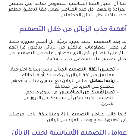
كما أن اختيار الخط المناسب للنصوص ساعد على تحسين
القراءة والفهم. كل هذه العناصر تعمل معًا لتحقيق مظهر
جاذب يلفت نظر الزبائن المحتملين.
أهمية جذب الزبائن من خلال التصميم
لم يعد التصميم الجيد مجرد ترفيّه، بل أصبح ضرورة ملحة
في عصر المعلومات. فالكثير من الزبائن يتخذون قراراتهم
بناءً على الانطباع الأول الذي يحصلون عليه من التصميم. من
خلال تصميم ملف شخصي جذاب، يمكنك:
تحسين الثقة
: التصميم الجذاب يرسل رسالة احترافية،
مما يعزز من ثقة الزبائن في خدماتك أو منتجاتك.
زيادة التفاعل
: تفاعل الزبائن مع محتوى جذاب يدفعهم
للاطلاع على المزيد من خدماتك.
تمييز نفسك عن المنافسين
: في سوق مزدحم،
التصميم الفريد يمكن أن يساعدك في البروز عن
الآخرين.
كلما كانت عناصر التصميم بارزة ومتناسقة، زادت فرصتك
في تحقيق النجاح وجذب المزيد من الزبائن.
عوامل التصميم الأساسية لجذب الزبائن