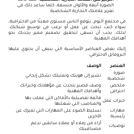
الصورة أنيقة والألوان منسقة، كلما ساعد ذلك في
تعزيز علامتك التجارية الشخصية.
في مجتمع اليوم، يتوقع الناس مستوى معينًا من الاحترافية،
سواء كنت تبحث عن عمل أو ترغب في توسيع شبكتك.
لذلك، يجب أن تسعى لتحقيق تصميم مميز يجذبك نحو
أهدافك المهنية.
إليك بعض العناصر الأساسية التي ينبغي أن يحتوي عليها
البروفايل الاحترافي:
العنصر
الوصف
صورة
تشير إلى هويتك وتمثيلك بشكل إيجابي
شخصية
ملخص
وصف قصير يتحدث عن مؤهلاتك وخبراتك
احترافي
وأهدافك المهنية
قائمة تفصيلية بالأماكن التي عملت بها
خبرات عمل
والمناصب التي شغلتها
مهارات
تسليط الضوء على المهارات التي تميزك عن
رئيسية
الآخرين
آراء من زملاء أو عملاء سابقين تدعم
توصيات
مصداقيتك