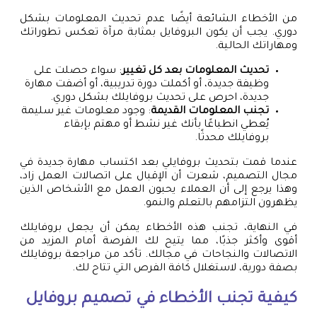
من الأخطاء الشائعة أيضًا عدم تحديث المعلومات بشكل
دوري. يجب أن يكون البروفايل بمثابة مرآة تعكس تطوراتك
ومهاراتك الحالية.
تحديث المعلومات بعد كل تغيير
: سواء حصلت على
وظيفة جديدة، أو أكملت دورة تدريبية، أو أضفت مهارة
جديدة، احرص على تحديث بروفايلك بشكل دوري.
تجنب المعلومات القديمة
: وجود معلومات غير سليمة
يُعطي انطباعًا بأنك غير نشط أو مهتم بإبقاء
بروفايلك محدثًا.
عندما قمت بتحديث بروفايلي بعد اكتساب مهارة جديدة في
مجال التصميم، شعرت أن الإقبال على اتصالات العمل زاد،
وهذا يرجع إلى أن العملاء يحبون العمل مع الأشخاص الذين
يظهرون التزامهم بالتعلم والنمو.
في النهاية، تجنب هذه الأخطاء يمكن أن يجعل بروفايلك
أقوى وأكثر جذبًا، مما يتيح لك الفرصة أمام المزيد من
الاتصالات والنجاحات في مجالك. تأكد من مراجعة بروفايلك
بصفة دورية، لاستغلال كافة الفرص التي تتاح لك.
كيفية تجنب الأخطاء في
تصميم بروفايل