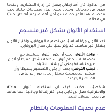
من الذاكرة، كان أحد زملائي يعمل في إدارة المشاريع، وعندما
نظرنا في بروفايله، وجدناه يحتوي على معلومات قليلة وغير
مفصلة. هذا الأمر جعله يبدو أقل أهمية، رغم أنه كان خبيرًا
في مجاله.
استخدام الألوان بشكل غير منسجم
تعد الألوان جزءًا أساسيًا من تصميم البروفايل، واختيار الألوان
بشكل غير مناسب قد يؤثر سلبًا على جمال البروفايل.
توافق الألوان
: يجب أن تكون الألوان متناغمة مع
بعضها. استخدام ألوان ساطعة بشكل مفرط أو ألوان
غير متناسقة يمكن أن يشتت الانتباه.
تجنب الفوضى
: يجب أن يكون التصميم بسيطًا وأن
يعكس شخصيتك بشكل إيجابي دون إفراط في
العناصر الزخرفية.
شخصيًا، لاحظت كيف أن استخدام الألوان الهادئة
والاحترافية جعل بروفايلي يبدو أكثر إقناعًا وجاذبية، مما ساعد
في جذب العملاء الجدد.
عدم تحديث المعلومات بانتظام