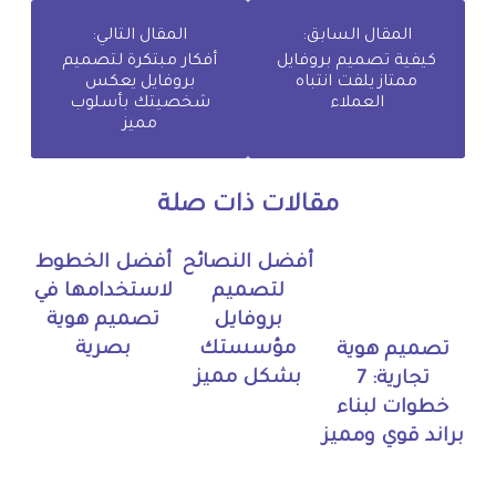
المقال السابق:
المقال التالي:
كيفية تصميم بروفايل
أفكار مبتكرة لتصميم
ممتاز يلفت انتباه
بروفايل يعكس
العملاء
شخصيتك بأسلوب
مميز
مقالات ذات صلة
أفضل النصائح
أفضل الخطوط
لتصميم
لاستخدامها في
بروفايل
تصميم هوية
مؤسستك
بصرية
تصميم هوية
بشكل مميز
تجارية: 7
خطوات لبناء
براند قوي ومميز