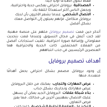
فقط لتكون انطباعًا أوليًا جيدًا.
المصداقية
: بروفايل احترافي يعكس جدية واحترافية،
ويجعل الناس أكثر استعدادًا للثقة بك.
الاتصال الشخصي
: عندما يشعر الآخرون بأن لديك
بروفايل متكامل، فإنهم يميلون إلى التواصل معك
بشكل أفضل.
أتذكر حين قمت
تصميم بروفايل
ملهم على منصة مهنية.
لقد كنت أعمل في مجال التسويق، وعندما قمت بتحديث
معلوماتي وإضافة صورة احترافية، تلقيت استجابات أفضل
من العملاء المحتملين. كانت الجدية والاحترافية هما
العنصرين الرئيسيين في جذب انتباههم.
أهداف
تصميم بروفايل
إن وجود بروفايل مصمم بشكل احترافي يحمل أهدافًا
متعددة، منها:
عرض المهارات والتجارب
: يمكنك من خلال البروفايل
عرض مهاراتك وتجاربك بشكل جذاب.
بناء شبكة علاقات
: البروفايل الجيد يمكن أن يسهل
عليك الاتصال بمهنيين آخرين في مجالك، مما يعزز
فرص التعاون.
التركيز على العلامة التجارية الشخصية
: كلما كانت