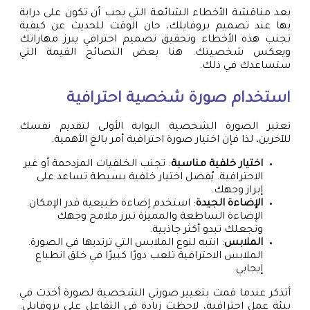
بعد مناقشة الأخطاء الشائعة التي يجب أن تكون على دراية
بها عند تصميم بروفايلك، حان الوقت للحديث عن كيفية
تجنب هذه الأخطاء وتحقيق تصميم احترافي يبرز مهاراتك
ويعكس شخصيتك. هنا بعض النصائح القيمة التي
ستساعدك في ذلك.
استخدام صورة شخصية احترافية
تعتبر الصورة الشخصية البوابة الأولى لتقديم نفسك
للآخرين، لذا فإن اختيار صورة احترافية أمر بالغ الأهمية.
اختيار خلفية مناسبة
: تجنب الخلفيات المزدحمة أو غير
الاحترافية. يُفضل اختيار خلفية بسيطة تساعد على
إبراز وجهك.
الإضاءة الجيدة
: استخدم إضاءة طبيعية قدر الإمكان.
الإضاءة الساطعة والمميزة تبرز ملامح وجهك
وتجعلك تبدو أكثر جاذبية.
الملابس
: انتبه لنوع الملابس التي ترتديها في الصورة.
الملابس الاحترافية تلعب دورًا كبيرًا في خلق انطباع
إيجابي.
أتذكر عندما قمت بتغيير صورتي الشخصية لصورة أخذت في
بيئة عمل احترافية، لاحظت زيادة في التفاعل على بروفايلي.