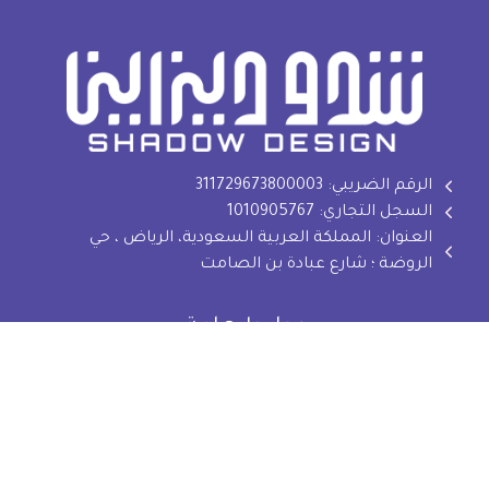
الرقم الضريبي: 311729673800003
السجل التجاري: 1010905767
العنوان: المملكة العربية السعودية، الرياض ، حي
الروضة ؛ شارع عبادة بن الصامت
روابط هامة
تصميم شعار
تصميم هوية تجارية
تصميم بروفايل
تصميم مواقع - برمجة تطبيقات
موشن جرافيك