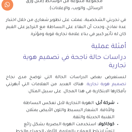
مجموعة متنوعة من الوسائط (مثل ورق
حسا
الرسائل، والويب، والإعلانات).
في تجربتي الشخصية، عملت على تطوير شعاري من خلال اختبار
عدة نماذج، وجدت أن البقاء على البساطة مع التركيز على القيم
كان له تأثير كبير في بناء علامة تجارية قوية ومؤثرة.
أمثلة عملية
دراسات حالة ناجحة في
تصميم هوية
تجارية
لنستعرض بعض الدراسات الحالة التي توضح مدى نجاح
تصميم هوية تجارية
. هناك العديد من العلامات التي أبهرتني
بأفكارها الابتكارية في هذا المجال. على سبيل المثال:
شركة آبل:
الهوية التجارية لآبل تعكس البساطة
والأناقة. الشعار البسيط واللون الأبيض يمثلان
التقنية الحديثة والثقة.
كوكاكولا:
استخدمت الهوية البصرية بشكل رائع
لتعزّز ارتباط العملاء بالعلامة. الألوان الحمراء والخط