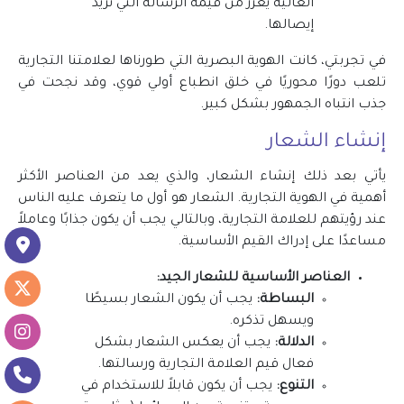
العالية يعزز من قيمة الرسالة التي نريد
إيصالها.
في تجربتي، كانت الهوية البصرية التي طورناها لعلامتنا التجارية
تلعب دورًا محوريًا في خلق انطباع أولي قوي، وقد نجحت في
جذب انتباه الجمهور بشكل كبير.
إنشاء الشعار
يأتي بعد ذلك إنشاء الشعار، والذي يعد من العناصر الأكثر
أهمية في الهوية التجارية. الشعار هو أول ما يتعرف عليه الناس
عند رؤيتهم للعلامة التجارية، وبالتالي يجب أن يكون جذابًا وعاملاً
موق
مساعدًا على إدراك القيم الأساسية.
العناصر الأساسية للشعار الجيد:
حس
البساطة:
يجب أن يكون الشعار بسيطًا
ويسهل تذكره.
حسا
الدلالة:
يجب أن يعكس الشعار بشكل
فعال قيم العلامة التجارية ورسالتها.
اتص
التنوع:
يجب أن يكون قابلاً للاستخدام في