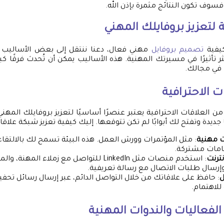
سوف تكون النتائج مثمرة بإذن الله.
لتعزيز بروفايلك المهني
كيفية
تصميم بروفايل
مهني فعال، دعنا ننتقل إلى بعض الأساليب ال
ر تأثيرًا في مسيرتك المهنية. هذه الأساليب يمكن أن تُحدث فرقًا كبي
 في مجالك.
 الاحترافية
ن العلاقات الاحترافية يعتبر عنصرًا أساسيًا لتعزيز بروفايلك المهن
جديدة وتفتح لك أبوابًا لم تكن تتوقعها. إليك كيفية تعزيز شبكة علاقا
ت مهنية
: مثل المؤتمرات وورش العمل. هذه البيئة تسمح لك بالالتق
امات مشتركة.
نترنت
: استخدم منصات مثل LinkedIn للتواصل مع زملاء المهن
إرسال طلبات الاتصال مع رسالة تعريفية.
ل
: حافظ على علاقاتك من خلال التواصل الدائم، عبر إرسال رسائل تحفي
للاهتمام.
لفعاليات والندوات المهنية