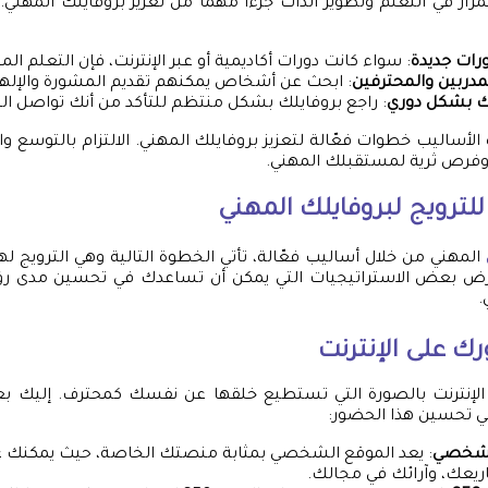
تمرار في التعلم وتطوير الذات جزءًا مهمًا من تعزيز بروفايلك المهن
رات جديدة
: سواء كانت دورات أكاديمية أو عبر الإنترنت، فإن التعلم المس
مدربين والمحترفين
: ابحث عن أشخاص يمكنهم تقديم المشورة والإلها
ك بشكل دوري
: راجع بروفايلك بشكل منتظم للتأكد من أنك تواصل الن
الأساليب خطوات فعّالة لتعزيز بروفايلك المهني. الالتزام بالتوسع و
 وفرص ثرية لمستقبلك المهني.
لترويج لبروفايلك المهني
المهني من خلال أساليب فعّالة، تأتي الخطوة التالية وهي الترويج له
رض بعض الاستراتيجيات التي يمكن أن تساعدك في تحسين مدى رؤية
.
 على الإنترنت
الإنترنت بالصورة التي تستطيع خلقها عن نفسك كمحترف. إليك ب
 تحسين هذا الحضور:
 شخصي
: يعد الموقع الشخصي بمثابة منصتك الخاصة، حيث يمكنك
اريعك، وآرائك في مجالك.