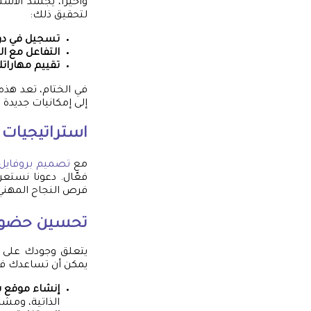
وأخيرًا، يجسد الاس
لتحقيق ذلك:
تسجيل في دو
التفاعل مع ال
تقييم مهارات
في الختام، تعد هذه 
إلى إمكانيات جديدة
استراتيجيات ل
مع
تصميم بروفايل
فعّال. دعونا نستع
فرص النجاح المهني
تحسين حضورك
يتعلق وجودك على 
يمكن أن تساعدك في
إنشاء موقع
الذاتية، ومش