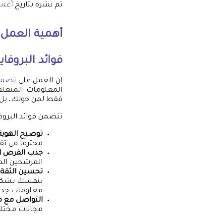
تم نشره بتاريخ
أغسطس 
أهمية العمل 
فوائد البروفا
إن العمل على
تصميم
المعلومات المتعلق
فقط لمن حولك، بل 
تتضمن فوائد البروفا
توضيح الهوية
محترفًا في ت
جذب الفرص ا
المرشحين الم
تحسين الثقة
بنفسك بشكل ك
معلومات جديدة
التواصل مع م
مجالات مختلفة