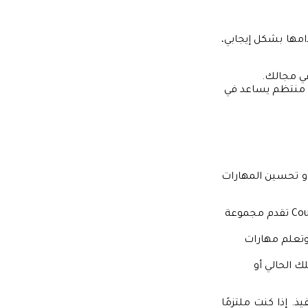
امها بشكل إيجابي،
ل منتظم يساعد في
أو تحسين المهارات
: يمكنك التسجيل في دورات عبر الإنترنت. مواقع مثل Udemy وCoursera تقدم مجموعة
وتعلم مهارات
 الحالي أو
. إذا كنت ملتزمًا