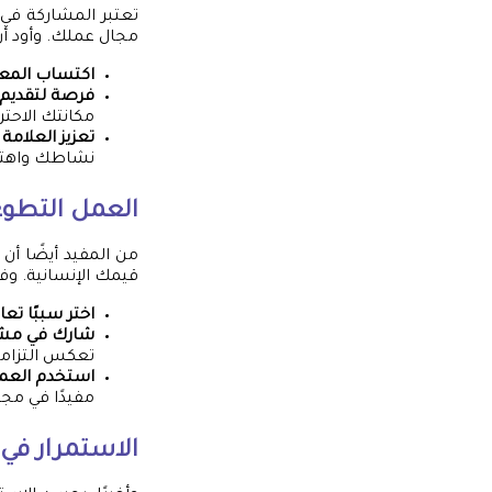
تعتبر المشاركة في 
مجال عملك. وأود أ
اكتساب المع
فرصة لتقديم
مكانتك الاحتر
تعزيز العلام
نشاطك واهت
العمل التطوع
من المفيد أيضًا أن
قيمك الإنسانية. وف
اختر سببًا ت
شارك في مشا
تعكس التزامك
استخدم العم
مفيدًا في مجا
الاستمرار في 