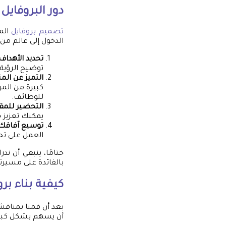
دور البروفايل
تصميم بروفايل
المه
الدخول إلى عالم من 
تحديد الأهداف
توضيح الرؤية 
التميز عن ال
كبيرة من المر
للوظائف.
التحضير للمق
يمكنك تعزيز ح
توسيع آفاقك
العمل على تحد
ختامًا، ينبغي أن ن
بالفائدة على مسيرت
كيفية بناء ب
بعد أن قمنا بمناقشة
أن يسهم بشكل كبير