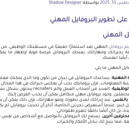
10, 2025
بواسطة
Shadow Designer
على تطوير البروفايل المهني
يل المهني
 بروفايل
المهني يعد استثمارًا حقيقيًا في مستقبلك الوظيفي. من 
ة بخبراتك ومهاراتك، يمنحك البروفايل فرصة قوية لإظهار ما يم
أيضًا لنفسك.
يل المهني ما يلي:
 المهنية
: يساعدك البروفايل في تبيان من تكون وما الذي يمكنك فعله. 
قنية المعلومات، فإن بروفايلك يجب أن يعكس خبراتك في هذا المجال.
لوظيفية
: العديد من أصحاب العمل والم ruiters
حتملين. وجود بروفايل مهني متكامل يمكن أن يجذب الفرص إليك.
 بالنفس
: عند إدراكك لمدى تطورك ونمو مهاراتك، فإن ذلك يمكن أن ي
بير. عندما أستعرض تجربتي الخاصة، أذكر أن تحديث بروفايلي لم ي
، بل كان أيضًا دافعًا لتعزيز طموحاتي.
حترفين آخرين
: يسمح لك البروفايل بالتواصل مع أشخاص من نفس م
، مما يتيح لك تبادل الأفكار والخبرات.