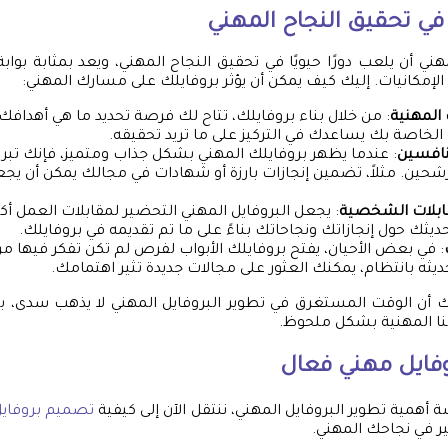
 في تحقيق النجاح المهني
ني أن يلعب دورًا حيويًا في تحقيق النجاح المهني، ويعد بمثابة بواب
الإمكانيات. إليك كيف يمكن أن يؤثر بروفايلك على مسارك المهني:
 المهنية
: من خلال بناء بروفايلك، تتاح لك فرصة تحديد ما هي أهدافك 
الخاصة بك يساعدك في التركيز على ما تريد تحقيقه.
منافسين
: عندما يظهر بروفايلك المهني بشكل جذاب ومتميز، فإنك تبر
شحين. مثلاً، تضمين إنجازات بارزة أو شهادات في مجالك يمكن أن يجعل
ابلات الشخصية
: يجعل البروفايل المهني التحضير لمقابلات العمل أ
ديثك حول إنجازاتك ونجاحاتك بناءً على ما تم تقديمه في بروفايلك.
: في بعض الأحيان، يفتح بروفايلك الأبواب لفرص لم تكن تفكر فيها م
يثه بانتظام، يمكنك العثور على مجالات جديدة تثير اهتمامك.
درك أن الوقت المستغرق في تطوير البروفايل المهني لا يذهب سدى، ب
نا المهنية بشكل ملحوظ.
روفايل مهني فعال
 أهمية تطوير البروفايل المهني، ننتقل الآن إلى كيفية
تصميم بروفايل
 في نجاحك المهني.