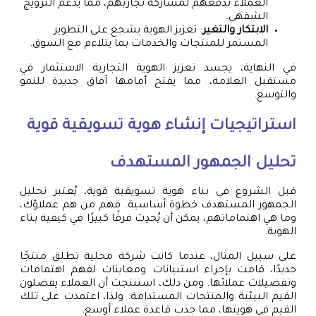
العملاء تدفعهم لمشاركة تجاربهم، مما يدعم الترويج
الشفهي.
الابتكار والتغير
: تعزيز الهوية يشجع على التطوير
المستمر للمنتجات والخدمات بما يتلاءم مع السوق.
في النهاية، يجسد تعزيز الهوية التجارية الاستثمار في
مستقبل العلامة، مما يفتح أمامها آفاق جديدة للنمو
والتوسع.
استراتيجيات إنشاء هوية تسويقية قوية
تحليل الجمهور المستهدف
قبل الشروع في بناء هوية تسويقية قوية، يُعتبر تحليل
الجمهور المستهدف خطوة أساسية. فهم من هم عملاؤك،
وما هي اهتماماتهم، يمكن أن يُحدِث فرقًا كبيرًا في كيفية بناء
الهوية.
على سبيل المثال، عندما كانت شركة محلية تطلق منتجًا
جديدًا، قامت بإجراء استبيانات ومعاينات لفهم اهتمامات
وتفضيلات عملائها. ومن ذلك، استنتجت أن العملاء يفضلون
القيم البيئية والمنتجات المستدامة. ولذا، اعتمدت على تلك
القيم في هويتها، مما جذب قاعدة عملاء أوسع.