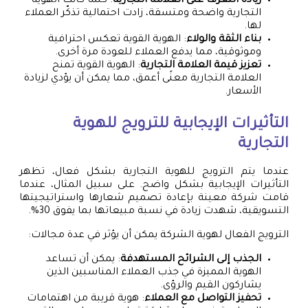
زيادة التعرف على العلامة التجارية
: كلما كانت الهوية
التجارية واضحة ومتسقة، زادت احتمالية تذكّر العملاء
لها.
بناء الثقة والولاء
: الهوية القوية تعكس احترافية
وموثوقية، مما يدفع العملاء للعودة مرة أخرى.
تعزيز قيمة العلامة التجارية
: الهوية القوية تمنح
العلامة التجارية معنًى أعمق، مما يمكن أن يؤدي لزيادة
الأسعار.
التأثيرات الإيجابية للترويج للهوية
التجارية
عندما يتم الترويج للهوية التجارية بشكل فعال، تظهر
التأثيرات الإيجابية بشكل واضح. على سبيل المثال، عندما
قامت شركة معينة بإعادة تصميم شعارها واستراتيجيتها
التسويقية، شهدت زيادة في نسبة مبيعاتها بما يفوق 30%.
الترويج الفعال لهوية الشركة يمكن أن يؤثر في عدة مجالات:
الجذب إلى الشرائح المستهدفة
: يمكن أن تساعد
الهوية المميزة في جذب العملاء المناسبين الذين
يشاركون القيم والرؤى.
تحفيز التواصل مع العملاء
: هوية قريبة من اهتمامات