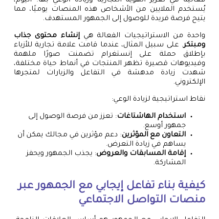
فعالية في تعزيز الهوية التجارية وزيادة الوعي بها. اليوم،
يُستخدم الملايين من الأشخاص هذه المنصات يوميًا، مما
يتيح فرصة فريدة للوصول إلى الجمهور المستهدف.
واحدة من الاستراتيجيات الفعالة هي
إنشاء محتوى جذاب
ومبتكر
. على سبيل المثال، عندما قامت علامة تجارية للأزياء
بإطلاق حملة على إنستغرام تضمنت صورًا ملهمة
وفيديوهات قصيرة تظهر المنتجات في أنماط حياة مختلفة،
شهدت زيادة مدهشة في التفاعل والزيارات لمتجرها
الإلكتروني.
نقاط استراتيجية لزيادة الوعي:
استخدام الهاشتاغات
: تعزز من فرصة الوصول إلى
جمهور أوسع.
التعاون مع المؤثرين
: دعم مؤثرين في مجالك يمكن أن
يساهم في زيادة التعرض.
إقامة المسابقات والعروض
: يجذب الجمهور ويحفز
المشاركة.
كيفية بناء تفاعل إيجابي مع الجمهور عبر
منصات التواصل الاجتماعي