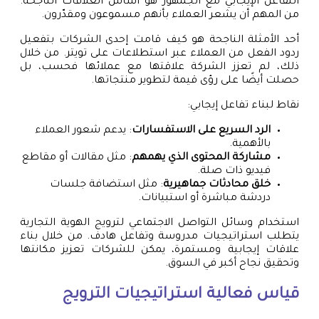
التفاعل الإيجابي مع الجمهور هو أساس العلاقات الناجحة.
من المهم أن يشعر العملاء بأنهم مسموعون ومقدّرون.
أحد الأمثلة الناجحة هو كيف قامت إحدى الشركات بتفعيل
ردود الفعل من العملاء عبر استطلاعات على تويتر. من خلال
ذلك، لم تعزز الشركة علاقتها مع عملائها فحسب، بل
حصلت أيضًا على رؤى قيمة لتطوير منتجاتها.
نقاط لبناء تفاعل إيجابي:
الرد السريع على الاستفسارات
: يدعم شعور العملاء
بالأهمية.
مشاركة المحتوى الذي يهمهم
: مثل مقالات أو مقاطع
فيديو ذات صلة.
خلق محادثات جماهيرية
: مثل استضافة جلسات
دردشة مباشرة أو استبيانات.
استخدام وسائل التواصل الاجتماعي لترويج الهوية التجارية
يتطلب استراتيجيات مدروسة وتفاعل هادف. من خلال بناء
علاقات إيجابية ومستمرة، يمكن للشركات تعزيز مكانتها
وتحقيق نجاح أكبر في السوق.
قياس فعالية استراتيجيات الترويج