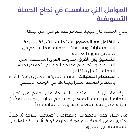
العوامل التي ساهمت في نجاح الحملة
التسويقية
نجاح الحملة كان نتيجة تضافر عدة عوامل، من بينها:
التفاعل مع الجمهور
: استجابت الشركة بسرعة
لاستفسارات وتعليقات العملاء، مما ساهم في
تحسين صورة العلامة.
التنسيق بين الفرق
: تعاونت الفرق المختلفة، مثل
التسويق والتصميم وخدمة العملاء، لتحقيق أهداف
الحملة بشكل متكامل.
استخدام التحليلات
: قامت الشركة بتحليل بيانات الأداء
بانتظام لضبط استراتيجياتها في الوقت الحقيقي.
بالإضافة إلى ذلك، اعتمدت الشركة على نماذج من تجارب
العملاء لتعزيز ثقة الجمهور. فبتقديم تجارب إيجابية، تمكّنت
شركة X من بناء سمعة قوية وجذب عملاء جدداً.
من خلال هذه الخطوات والعوامل، أصبحت شركة X مثالًا
يحتذى به في كيفية بناء هوية تجارية قوية، أثبتت قدرتها على
المنافسة في السوق.