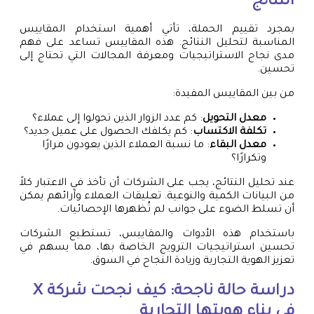
النتائج
بمجرد تقييم الحملة، تأتي أهمية استخدام المقاييس
المناسبة لتحليل النتائج. هذه المقاييس تساعد على فهم
مدى نجاح الاستراتيجيات ومعرفة المجالات التي تحتاج إلى
تحسين.
من بين المقاييس المفيدة:
معدل التحويل
: كم عدد الزوار الذين تحولوا إلى عملاء؟
تكلفة الاكتساب
: كم يكلفك الحصول على عميل جديد؟
معدل البقاء
: ما نسبة العملاء الذين يعودون مرارًا
وتكرارًا؟
عند تحليل النتائج، يجب على الشركات أن تأخذ في الاعتبار كلاً
من البيانات الكمية والنوعية. تعليقات العملاء وآرائهم يمكن
أن تسلط الضوء على جوانب لم تُظهرها الإحصائيات.
باستخدام هذه الأدوات والمقاييس، تستطيع الشركات
تحسين استراتيجيات الترويج الخاصة بها، مما يسهم في
تعزيز الهوية التجارية وزيادة النجاح في السوق.
دراسة حالة ناجحة: كيف نجحت شركة X
في بناء هويتها التجارية