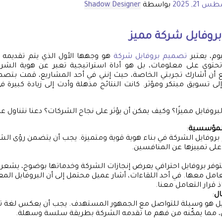
21, 2025
بواسطة
Shadow Designer
بروفايل شركة مميز
يوم، يعتبر
تصميم بروفايل شركة
هو وجهها الأول الذي يتم تقديمه لل
توي على معلومات، بل هو أداة استراتيجية تعبر عن هوية الشر
 أن أشارك تجربتي الخاصة، حيث إنني في أحد المشاريع، قمت بتصم
لى تسويق مبتكر ومؤثر. كانت النتائج مذهلة وأدت إلى زيادة كبيرة 
بروفايل مميزًا؟ وكيف يمكن أن يؤثر على نجاح الشركات؟ دعنا نتناول 
 المؤسسية
:
روفايل الشركة في بناء هوية قوية ومتميزة. يجب أن يتضمن رؤى الش
لى تمييزها عن المنافسين.
توفر بروفايل احترافي يعرض إنجازات الشركة وخدماتها بوضوح، يشعر ا
عامل معها. في أحد اللقاءات، أشار عميل محتمل إلى أن البروفايل المع
ذ قرار التعامل معنا.
ال
:
يل هو وسيلة للتواصل مع الجمهور المستهدف. يجب أن يعكس لغة ت
، مما يمكّنه من فهم ما تقدمه الشركة بطريقة سلسة وسهلة.