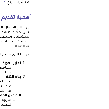
تم نشره بتاريخ
أغسطس 
أهمية تقديم 
في عالم الأعمال ال
ليس مجرد وثيقة تح
المحتملين. أستطيع
ناشئة كانت بحاجة إ
بخدماتهم.
لكن ما الذي يجعل ال
تعزيز الهوية
يساهم ب
يساعد ع
بناء الثقة
:
عندما ي
عند الت
في اتخا
التواصل الفع
البروفا
للعميل