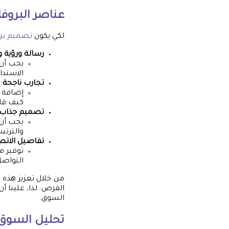
عناصر البروفا
لكي يكون
تصميم بر
رسالة ورؤية 
يجب أن 
الاستدا
تجارب ناجحة
:
إضافة ق
كيف قام
تصميم جذاب
يجب أن 
والترتي
تفاصيل الاتص
توفير م
التواصل
من خلال تعزيز هذه 
الفرص. لذا، علينا 
السوق.
تحليل السوق 