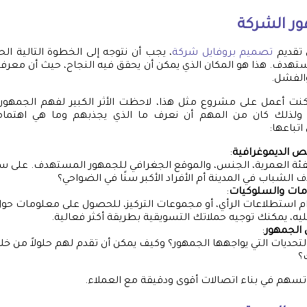
ر الشركة
 تقديم
تصميم بروفايل شركة
، يجب أن نتوجه إلى الخطوة التالية ال
تهدف. هذا هو المكان الذي يمكن أن يحقق فيه النجاح، حيث أن معرف
والفشل.
كنت أعمل على مشروع مثل هذا، لاحظت الأثر الكبير لفهم الجمهور.
لذلك كان من المهم أن نعرف ما الذي يجذبهم وما هي اهتما
تباعها:
ص الديموغرافية
:
ئة العمرية، الجنس، والموقع الجغرافي للجمهور المستهدف. على سب
الشباب في المدينة أم الأفراد الأكبر سنًا في الضواحي؟
امات والسلوكيات
:
 استطلاعات الرأي، أو مجموعات التركيز، للحصول على معلومات حول
عليه، يمكنك توجيه حملاتك التسويقية بطريقة أكثر فعالية.
الجمهور
:
لتحديات التي يواجهها الجمهور؟ وكيف يمكن أن تقدم لهم حلولاً من خل
؟
هم في بناء اتصالات أقوى ودقيقة مع العملاء.