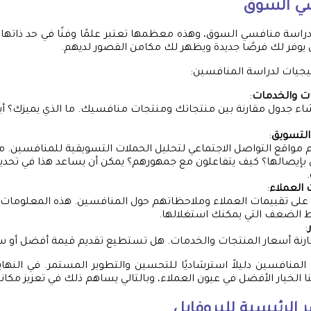
ي السوق
 دراسة منافسي السوق، وهذه معظمها تعتبر علمًا وفنًا في حد ذاته
يوفر لك فرصًا جديدة ويظهر لك مكامن القصور لديهم.
يجيات لدراسة المنافسين:
ات والخدمات
:
اء جدول مقارنة بين منتجاتك ومنتجات منافسيك. ما الذي يميزك؟ أي
التسويق
:
مواقع التواصل الاجتماعي لتحليل الحملات التسويقية للمنافسين. ما
بإيصالها؟ كيف يتفاعلون مع جمهورهم؟ يمكن أن يساعد هذا في تحديد
 العملاء
:
 على تقييمات العملاء وملاحظاتهم حول المنافسين. هذه المعلوما
 الضعف التي يمكنك استغلالها.
:
رنة أسعار المنتجات والخدمات. هل تستطيع تقديم قيمة أفضل أو 
 المنافسين دليلاً استرشاديًا للتحسين والتطوير المستمر. في النهاي
الخيار الأفضل في عيون العملاء، وبالتالي يساهم ذلك في تعزيز مكانت
 الرئيسية للبروفايل