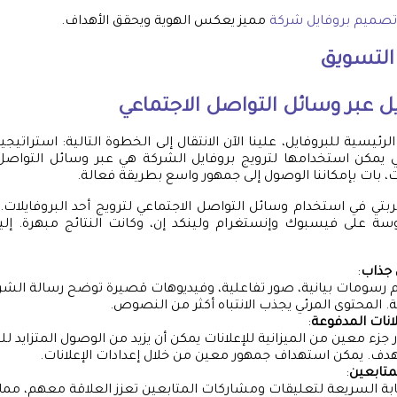
تصميم بروفايل شركة
مميز يعكس الهوية ويحقق الأهداف.
التسويق
يل عبر وسائل التواصل الاجتماعي
لرئيسية للبروفايل، علينا الآن الانتقال إلى الخطوة التالية: استراتيج
 يمكن استخدامها لترويج بروفايل الشركة هي عبر وسائل التواصل
، بات بإمكاننا الوصول إلى جمهور واسع بطريقة فعالة.
 في استخدام وسائل التواصل الاجتماعي لترويج أحد البروفايلات. 
سة على فيسبوك وإنستغرام ولينكد إن، وكانت النتائج مبهرة. إ
 جذاب
:
رسومات بيانية، صور تفاعلية، وفيديوهات قصيرة توضح رسالة الشر
. المحتوى المرئي يجذب الانتباه أكثر من النصوص.
انات المدفوعة
:
 جزء معين من الميزانية للإعلانات يمكن أن يزيد من الوصول المتزايد ل
ف. يمكن استهداف جمهور معين من خلال إعدادات الإعلانات.
متابعين
:
بة السريعة لتعليقات ومشاركات المتابعين تعزز العلاقة معهم، مما ي