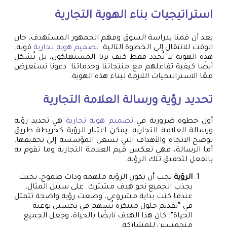
استراتيجيات بناء الهوية التجارية
بعد أن قمنا بدراسة السوق وفهم الجمهور المستهدف، حان
الوقت للانتقال إلى الخطوة التالية:
تصميم هوية تجارية
قوية.
هذه الهوية لا تُحدد فقط كيف يرنا المستهلكون، بل تُشكل
أيضًا كيفية تفاعلهم مع منتجاتنا وخدماتنا. دعونا نستعرض
معًا الاستراتيجيات اللازمة لبناء هذه الهوية.
تحديد رؤية ورسالة العلامة التجارية
أول خطوة ضرورية في
تصميم هوية تجارية
هي تحديد رؤية
ورسالة العلامة التجارية. يمكن اعتبار الرؤية كخريطة طريق
توضح الاتجاه والأهداف التي تسعى المؤسسة إلى تحقيقها.
أما الرسالة، فهي تعكس قيم العلامة التجارية وما تقوم به
بالفعل لتحقيق تلك الرؤية.
الرؤية
:يجب أن تكون الرؤية ملهمة وذات طموح، بحيث
يجذب الجميع نحو هدف مشترك. على سبيل المثال،
عندما كنت بداية مشروعي، وضعت رؤية واضحة تتمثل
في “تقديم حلول مبتكرة تُسهم في تحسين نوعية
الحياة”. كان هذا الهدف نابضًا بالحياة، وجعل الجميع
متحمسين للمشاركة.