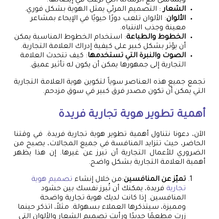
ويتماشى مع الرسالة التي ترغب في إيصالها.
الشعار
: التصميم المرئي يمثل الهوية بشكل فوري.
الألوان
: الألوان تلعب دورًا حيويًا في الإيحاء بمشاعر
معينة وجذب الانتباه.
الخطوط والطباعة
: استخدام الخطوط المناسبة يمكن
أن يؤثر بشكل كبير على كيفية إدراك العلامة التجارية.
الصوت والنبرة التي تستخدمها
: كيف تتحدث العلامة
التجارية إلى جمهورها يمكن أن يكون له تأثير عميق.
تجمع جميع هذه العناصر سوياً لتكوين هوية العلامة التجارية
التي يمكن أن تكون مصدر فرق كبير في سوق مزدحم.
أهمية تطوير هوية تجارية فريدة
الآن، دعونا نتناول أهمية تطوير هوية تجارية فريدة. في وقتنا
الحاضر، حيث تتزايد المنافسة في جميع المجالات، يصبح من
الضروري للأعمال التجارية أن تبرز عن غيرها. إن هذا يظهر
أهمية العلامة التجارية بشكل واضح.
تميّز عن المنافسين
:من خلال إنشاء
تصميم هوية
تجارية
فريدة، يمكنك أن تُبرز نفسك بين حشود
المنافسين. إذا كانت لديك هوية تجارية واضحة
ومميزة، سيتذكرها العملاء بسهولة. مثلاً، اتذكر حينما
زرت مطعمًا جديدًا ورأيت تصميم الشعار والألوان التي