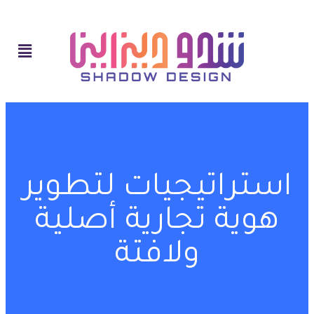
استراتيجيات لتطوير
هوية تجارية أصلية
ولافتة