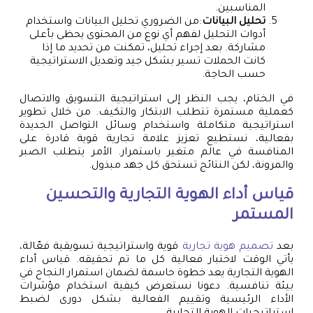
المناسبين.
تحليل البيانات
:من الضروري تحليل البيانات واستخدام
أدوات التحليل لفهم أي نوع من المحتوى يحظى بأعلى
مشاركة. بعد إجراء تحليل، تمكنت من تحديد ما إذا
كانت الحملات تسير بشكل جيد وتعديل الاستراتيجية
حسب الحاجة.
في الختام، يجب النظر إلى استراتيجية التسويق والاتصال
كعملية مستمرة تتطلب الابتكار والتكيف. من خلال تطوير
استراتيجية متكاملة واستخدام وسائل التواصل الجديدة
بفعالية، نستطيع تعزيز علامة تجارية قوية قادرة على
المنافسة في عالم متغير باستمرار. الأمر يتطلب الصبر
والمرونة، لكن النتائج تستحق كل جهد مبذول.
قياس أداء الهوية التجارية والتحسين
المستمر
بعد
تصميم هوية تجارية
قوية واستراتيجية تسويقية فعّالة،
يأتي الوقت لاختبار فعالية كل ما تم تحقيقه. قياس أداء
الهوية التجارية يعد خطوة حاسمة لضمان استمرار النجاح في
بيئة تنافسية. دعونا نستعرض كيفية استخدام مؤشرات
الأداء الرئيسية وتقييم الفعالية بشكل دورى لضبط