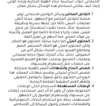
الاجتماعي أدوات أساسية لبناء الهوية التجارية وزيادة الوعي.
إليك كيف يمكنني استخدام هذه الوسائل بشكل فعال:
التفاعل المباشر
:وسائل التواصل الاجتماعي توفر
منصة للتفاعل المباشر مع الجمهور. عندما أتلقى
تعليقات، أسعى دائمًا للرد عليها بسرعة وبطريقة
شخصية. مثلًا، عندما تلقيت استفسارًا عن منتج
معين، قمت بإجراء محادثة خاصة مع العميل وأخبرته
عن فوائد المنتج، مما أسهم في تعزيز الثقة.
المحتوى المرئي
:كما ذكرنا سابقًا، المحتوى هو الملك،
ولكن المحتوى المرئي هو الملك المستمر. الصور
ومقاطع الفيديو تجذب الانتباه بشكل أكبر من
النصوص. لذلك، بدأت أشارك صورًا جذابة لمنتجاتي
وعمليات التصنيع، ودمجت مقاطع الفيديو القصيرة
على منصات مثل إنستغرام وفيسبوك.
قصص النجاح والشهادات
:أشعر بأهمية مشاركة
قصص النجاح لشركتي وتقديم شهادات العملاء. هذا
النوع من المحتوى يخلق شعورًا بالتواصل الحقيقي
ويُظهر القيم الحقيقية للعلامة التجارية.
الإعلانات المستهدفة
:الاستخدام الذكي للإعلانات
المدفوعة يمكن أن يكون له أثر كبير. استخدمت إعلانات
على فيسبوك وإنستغرام للوصول إلى الجمهور
المستهدف بدقة، مع استخدام البيانات الديموغرافية
والاهتمامات لضمان وصول الرسالة إلى الأشخاص