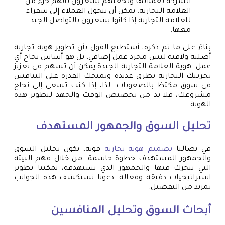
الشركة بعملائها وتجعلهم يشعرون بأنهم جزء من
العلامة التجارية. يمكن أن يتحول العملاء إلى سفراء
للعلامة التجارية إذا كانوا يشعرون بالتواصل الجيد
معها.
بناءً على ما تم ذكره، أستطيع القول بأن تطوير هوية تجارية
أصلية ولافتة ليس مجرد عمل إضافي، بل هو أساس نجاح أي
عمل. هوية العلامة التجارية الجيدة يمكن أن تسهم في تعزيز
تجربتك التجارية بطرق عديدة وتمنحك القدرة على التنافس
في سوق مكتظ بالصعوبات. لذا، إذا كنت تسعى إلى نجاح
مشروعك، فلا بد من تخصيص الوقت والجهد لتطوير هذه
الهوية.
تحليل السوق والجمهور المستهدف
في نضالنا
تصميم هوية تجارية
قوية، يكون تحليل السوق
والجمهور المستهدف خطوة حاسمة. من خلال فهم البيئة
التي نتحرك فيها والجمهور الذي نستهدفه، يمكننا تطوير
استراتيجيات دقيقة وفعالة. دعونا نستكشف هذه الجوانب
بمزيد من التفصيل.
أبحاث السوق وتحليل المنافسين