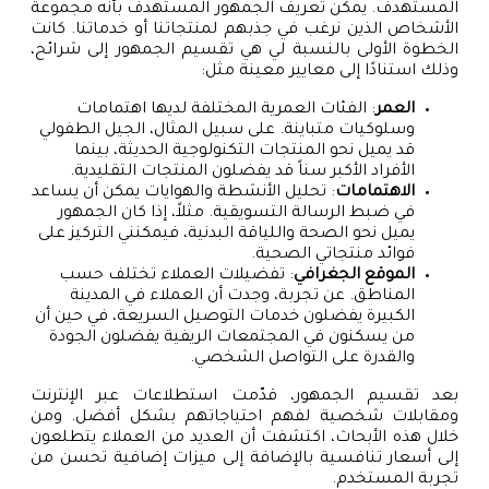
المستهدف. يمكن تعريف الجمهور المستهدف بأنه مجموعة
الأشخاص الذين نرغب في جذبهم لمنتجاتنا أو خدماتنا. كانت
الخطوة الأولى بالنسبة لي هي تقسيم الجمهور إلى شرائح،
وذلك استنادًا إلى معايير معينة مثل:
العمر
: الفئات العمرية المختلفة لديها اهتمامات
وسلوكيات متباينة. على سبيل المثال، الجيل الطفولي
قد يميل نحو المنتجات التكنولوجية الحديثة، بينما
الأفراد الأكبر سناً قد يفضلون المنتجات التقليدية.
الاهتمامات
: تحليل الأنشطة والهوايات يمكن أن يساعد
في ضبط الرسالة التسويقية. مثلاً، إذا كان الجمهور
يميل نحو الصحة واللياقة البدنية، فيمكنني التركيز على
فوائد منتجاتي الصحية.
الموقع الجغرافي
: تفضيلات العملاء تختلف حسب
المناطق. عن تجربة، وجدت أن العملاء في المدينة
الكبيرة يفضلون خدمات التوصيل السريعة، في حين أن
من يسكنون في المجتمعات الريفية يفضلون الجودة
والقدرة على التواصل الشخصي.
بعد تقسيم الجمهور، قدّمت استطلاعات عبر الإنترنت
ومقابلات شخصية لفهم احتياجاتهم بشكل أفضل. ومن
خلال هذه الأبحاث، اكتشفت أن العديد من العملاء يتطلعون
إلى أسعار تنافسية بالإضافة إلى ميزات إضافية تحسن من
تجربة المستخدم.