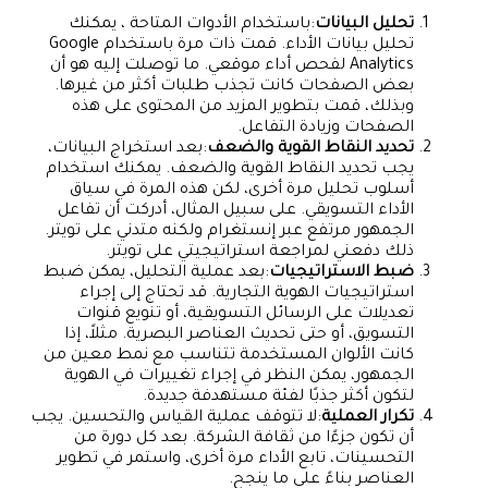
تحليل البيانات
:باستخدام الأدوات المتاحة ، يمكنك
تحليل بيانات الأداء. قمت ذات مرة باستخدام Google
Analytics لفحص أداء موقعي. ما توصلت إليه هو أن
بعض الصفحات كانت تجذب طلبات أكثر من غيرها.
وبذلك، قمت بتطوير المزيد من المحتوى على هذه
الصفحات وزيادة التفاعل.
تحديد النقاط القوية والضعف
:بعد استخراج البيانات،
يجب تحديد النقاط القوية والضعف. يمكنك استخدام
أسلوب تحليل مرة أخرى، لكن هذه المرة في سياق
الأداء التسويقي. على سبيل المثال، أدركت أن تفاعل
الجمهور مرتفع عبر إنستغرام ولكنه متدني على تويتر.
ذلك دفعني لمراجعة استراتيجيتي على تويتر.
ضبط الاستراتيجيات
:بعد عملية التحليل، يمكن ضبط
استراتيجيات الهوية التجارية. قد تحتاج إلى إجراء
تعديلات على الرسائل التسويقية، أو تنويع قنوات
التسويق، أو حتى تحديث العناصر البصرية. مثلاً، إذا
كانت الألوان المستخدمة تتناسب مع نمط معين من
الجمهور، يمكن النظر في إجراء تغييرات في الهوية
لتكون أكثر جذبًا لفئة مستهدفة جديدة.
تكرار العملية
:لا تتوقف عملية القياس والتحسين. يجب
أن تكون جزءًا من ثقافة الشركة. بعد كل دورة من
التحسينات، تابع الأداء مرة أخرى، واستمر في تطوير
العناصر بناءً على ما ينجح.