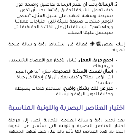
الرسالة
:يجب أن تقدم الرسالة تفاصيل واضحة حول
كيف تعمل الشركة لتحقيق رؤيتها. يجب أن تكون
بسيطة وسهلة الفهم، على سبيل المثال، “نسعى
لتوفير منتجات صديقة للبيئة تلبي احتياجات عملائنا
ورفاهيتهم”. الرسالة تدلل على الفائدة الحقيقية التي
سيحصل عليها العملاء.
إليك بعض步骤 فعالة في استنباط رؤية ورسالة علامة
تجارية:
اجمع فريق العمل
: تبادل الأفكار مع الأعضاء الرئيسيين
في فريقك.
اسأل نفسك الأسئلة الصحيحة
: مثل: “ما هي القيم
التي نؤمن بها؟” و”كيف يمكن أن نؤثر إيجابًا في حياة
عملائنا؟”
عبر عن ذلك بشكل واضح
: استخدم كلمات بسيطة
وجذابة لتدوين الرؤية والرسالة.
اختيار العناصر البصرية واللونية المناسبة
بعد تحديد رؤية ورسالة العلامة التجارية، نصل إلى مرحلة
اختيار العناصر البصرية واللونية التي ستُعبر عن الهوية
التجارية. هذه العناصر لها تأثير بالغ على كيف يُفهم الجمهور