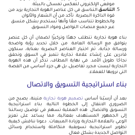
موقعي الإلكتروني لتعكس تمسكي بالبيئة.
التناسق
:التناسق في كل عناصر الهوية التجارية يزيد من
قوة الذاكرة البصرية. تأكد من أن الشعار والألوان
والخطوط تتناسب معًا وأنها تُستخدم بشكل متسق
عبر جميع منصات التواصل ومواد التسويق.
بناء هوية تجارية تتطلب جهدًا وتركيزًا لضمان أن كل عنصر
يتوافق مع الرسالة العامة. من خلال تحديد رؤية واضحة
ورسالة جذابة، ثم اختيار العناصر البصرية بعناية، سنكون
قادرين على إنشاء علامة تجارية تتميز في السوق وتحقق
نجاحًا طويل الأمد. في نهاية المطاف، تذكّر أن هذه الهوية
التجارية ليست مجرد تفاصيل، بل هي جزء أساسي من القصة
التي نرويها للعملاء.
بناء استراتيجية التسويق والاتصال
بعد أن أرسيْنا أساس
تصميم هوية تجارية
متينة، يصبح من
الضروري الانتقال إلى الخطوة التالية: بناء استراتيجية
التسويق والاتصال. هذه العملية تسهم في توصيل رسالتنا
إلى الجمهور المستهدف بفعالية، مما يساعد على تعزيز
الوعي بالعلامة التجارية وزيادة المبيعات. دعونا نناقش كيفية
تطوير استراتيجية تسويقية متكاملة واستخدام وسائل
التواصل الجديدة بشكل فعال.