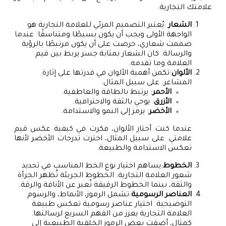
علامتك التجارية.
الشعار
:يُعتبر التصميم المرئي للعلامة التجارية هو
الواجهة الأولى ويجب أن يكون بسيطًا ومتناسقًا. عندما
صممت شعاري، حرصت على أن يكون مرتبطًا بالرؤية
والرسالة. كان الشعار بمثابة جسر يربط بين قيم
العلامة وما تقدمه.
الألوان
:تكمن أهمية الألوان في قدرتها على إثارة
المشاعر. على سبيل المثال:
الأحمر
: يرتبط بالطاقة والعاطفية.
الأزرق
: يوحي بالثقة والاحترافية.
الأخضر
: يرمز إلى النمو والاستدامة.
عندما كنت أختار الألوان، فكرت في كيفية عكس قيم
علامتي. على سبيل المثال، اخترت تدرجات الأخضر لأنها
تعكس الاستدامة والطبيعة.
الخطوط
:يساهم اختيار نوع الخط المناسب في تحديد
شعور العلامة التجارية. الخطوط الجريئة تُظهر الجرأة
والثقة، بينما الخطوط الرقيقة تُعبر عن الأناقة والرقة.
العناصر الرسومية
:تشمل الرموز، الأنماط، والرسوم
التوضيحية. اختيار عناصر رسومية تعكس طبيعة
العلامة التجارية يعزز من الفهم السريع لرسالتها.
كمثال، أضفت بعض الرموز الخلفية الطبيعية إلى