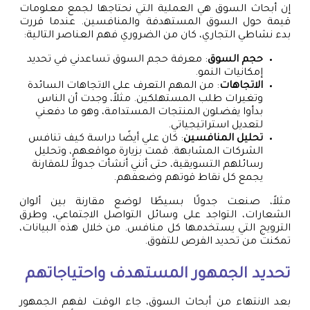
إن أبحاث السوق هي العملية التي نحتاجها لجمع معلومات
قيمة حول السوق المستهدفة والمنافسين. عندما قررت
بدء نشاطي التجاري، كان من الضروري فهم العناصر التالية:
حجم السوق
: معرفة حجم السوق تساعدني في تحديد
إمكانيات النمو.
الاتجاهات
: من المهم التعرف على الاتجاهات السائدة
وتغيرات طلب المستهلكين. مثلاً، وجدت أن الناس
بدأوا يفضلون المنتجات المستدامة، وهو ما دفعني
لتعديل استراتيجياتي.
تحليل المنافسين
: كان علي أيضًا دراسة كيف تنافس
الشركات المشابهة. قمت بزيارة مواقعهم، وتحليل
رسائلهم التسويقية، حتى أنني أنشأت جدولاً للمقارنة
يجمع كل نقاط قوتهم وضعفهم.
مثلاً، صنعت جدولًا بسيطًا لوضع مقارنة بين ألوان
الشعارات، التواجد على وسائل التواصل الاجتماعي، وطرق
الترويج التي يستخدمها كل منافس. من خلال هذه البيانات،
تمكنت من تحديد الفرص للتفوق.
تحديد الجمهور المستهدف واحتياجاتهم
بعد الانتهاء من أبحاث السوق، جاء الوقت لفهم الجمهور