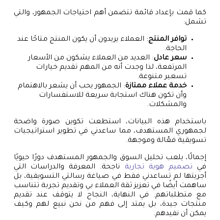
كما قمت بإعداد قائمة تتضمن أهم احتياجات الجمهور، والتي
تشمل:
توافر المنتج
: العملاء يريدون أن يكون المنتج متاحًا عند
الحاجة.
سعر عادل
: العديد من العملاء يشكون من الأسعار
المرتفعة، لذا وجدت أنه من المهم تقديم خيارات
تسعير متنوعة.
خدمة عملاء ممتازة
: الجمهور يحب أن يشعر بالاهتمام
وأن تكون هناك استجابة سريعة للاستفسارات
والمشكلات.
باستخدام هذه البيانات، استطعت تكوين صورة واضحة
لجمهوري المستهدف، مما ساعدني في تطوير استراتيجيات
تسويقية فعّالة وموجهة.
إجمالًا، يلعب تحليل السوق والجمهور المستهدف دورًا حيويًا
في
تصميم هوية تجارية
ناجحة. المعرفة والدراسات التي
أجريتها لم تساعدني فقط في صياغة رسالتي التسويقية، بل
ساهمت أيضًا في تعزيز ثقة العملاء بي وتقديم تجربة تتناسب
مع متطلباتهم. في النهاية، النجاح لا يتوقف عند تقديم
منتجات جيدة، بل يمتد إلى فهم من نحن نبيع لهم وكيف
يمكن أن نفيدهم.