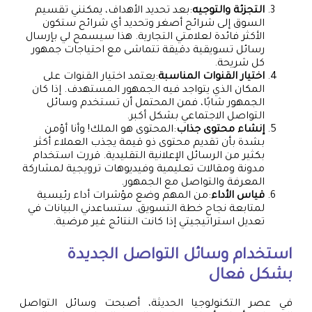
التجزئة والتوجيه
:بعد تحديد الأهداف، يمكنني تقسيم
السوق إلى شرائح أصغر وتحديد أي شرائح ستكون
الأكثر فائدة لعلامتي التجارية. هذا سيسمح لي بإرسال
رسائل تسويقية دقيقة تتماشى مع احتياجات جمهور
كل شريحة.
اختيار القنوات المناسبة
:يعتمد اختيار القنوات على
المكان الذي يتواجد فيه الجمهور المستهدف. إذا كان
الجمهور شابًا، فمن المحتمل أن تستخدم وسائل
التواصل الاجتماعي بشكل أكبر.
إنشاء محتوى جذاب
:المحتوى هو الملك! وأنا أؤمن
بشدة بأن تقديم محتوى ذو قيمة يجذب العملاء أكثر
بكثير من الرسائل الإعلانية التقليدية. قررت استخدام
مدونة ومقالات تعليمية وفيديوهات ترويجية لمشاركة
المعرفة والتواصل مع الجمهور.
قياس الأداء
:من المهم وضع مؤشرات أداء رئيسية
لمتابعة نجاح خطة التسويق. ستساعدني البيانات في
تعديل استراتيجيتي إذا كانت النتائج غير مرضية.
استخدام وسائل التواصل الجديدة
بشكل فعال
في عصر التكنولوجيا الحديثة، أصبحت وسائل التواصل