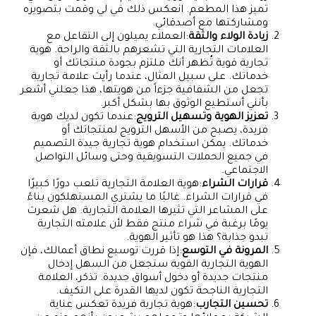
تميز هذا المطعم. انعكس ذلك في لي وقمت بتصويره
ومشاركتها مع أصدقائي.
زيادة الولاء والثقة
:العملاء يميلون إلى التفاعل مع
العلامات التجارية التي تشعرهم بالثقة والراحة. هوية
تجارية قوية تُظهر أنك ملتزم بجودة منتجاتك أو
خدماتك. على سبيل المثال، عندما رأيت علامة تجارية
تجعل من الشفافية جزءاً من هويتها، هذا جعلني أشعر
بأنني أستطيع الوثوق بها بشكل أكبر.
تعزيز الهوية وتسهيل الترويج
:عندما تكون لديك هوية
فريدة، يصبح من الأسهل الترويج لمنتجاتك أو
خدماتك. يمكن استخدام هوية تجارية جيدة التصميم
في جميع الحملات التسويقية وحتى وسائل التواصل
الاجتماعي.
قرارات الشراء
:هوية العلامة التجارية تلعب دورًا كبيرًا
في قرارات الشراء. غالبًا ما يشتري المستهلكون بناءً
على المشاعر التي تثيرها العلامة التجارية. هل شعرت
يومًا برغبة في شراء منتج فقط لأن علامته التجارية
تبدو جذابة؟ هذا هو تأثير الهوية.
المرونة في التوسع
:إذا قررت توسيع نطاق أعمالك، فإن
الهوية التجارية القوية ستجعل من السهل إدخال
منتجات جديدة أو دخول أسواق جديدة. تذكر، العلامة
التجارية الناجحة تكون لديها القدرة على التكيف.
تحسين التجارب
:هوية تجارية فريدة تعكس عناية