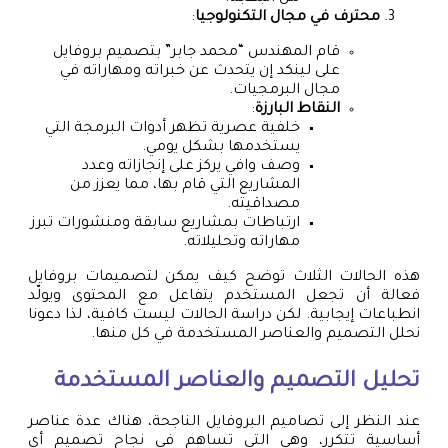
محترف في مجال التكنولوجيا
:
قام المهندس “محمد جابر” بتصميم بروفايل
على لينكد إن يتحدث عن خبراته ومهاراته في
مجال البرمجيات.
النقاط البارزة
:
خلفية عصرية تظهر أدوات البرمجة التي
يستخدمها بشكل يومي.
وصف وافي يركز على إنجازاته وعدد
المشاريع التي قام بها، مما يعزز من
مصداقيته.
ارتباطات بمشاريع سابقة ومنشورات تبرز
مهاراته وتحليلاته.
هذه الحالات الثلاث توضح كيف يمكن لتصميمات بروفايل
فعالة أن تجعل المستخدم يتفاعل مع المحتوى ويولّد
انطباعات إيجابية. لكن دراسة الحالات ليست كافية، لذا دعونا
نحلل التصميم والعناصر المستخدمة في كل منها.
تحليل التصميم والعناصر المستخدمة
عند النظر إلى تصاميم البروفايل الناجحة، هناك عدة عناصر
أساسية تتكرر، وهي التي تساهم في نجاح تصميم أي