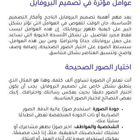
عوامل مؤثرة في تصميم البروفايل
بعد فهم أهمية تصميم البروفايل الناجح وأفكار التصميم
الأساسية، حان الوقت للغوص في العوامل التي تؤثر بشكل
كبير على كيفية ظهور بروفايلك. إن هذه العوامل ليست
فقط مجرد تفاصيل، بل تشكل الأنسجة الحيوية التي تساعد
على جعل بروفايلك جذابًا واحترافيًا. ومن بين هذه العوامل،
سنسلط الضوء على اختيار الصور الصحيحة، إضافة وصف
واضح، وتنسيق العناصر بشكل متناسق.
اختيار الصور الصحيحة
أنت تعلم أن الصورة تساوي ألف كلمة، وهذا هو المثال الذي
ينطبق بشكل خاص على تصميم البروفايل. يجب أن يكون
اختيار الصور دقيقًا بحيث يعكس رسالتك واحترافك. إليك
بعض النصائح لاختيار الصور المناسبة:
جودة الصورة
: استخدم صورًا عالية الدقة. الصور
الضبابية أو ذات الجودة المنخفضة تعطي انطباعًا
سلبيًا عنك.
الشخصية والعواطف
: اختر صورًا تظهر مشاعرك أو
تمثيلك لشخصيتك الحقيقية. مثلاً، إذا كنت مصممًا،
يمكنك استخدام صورة لك أثناء العمل أو الابتكار.