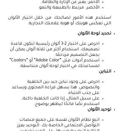
الأحمر: يعبر عن الإثارة والطاقة.
الأخضر: مرتبط بالطبيعة والنمو.
استخدم هذه الأمور لصالحك من خلال اختيار الألوان
التي تعكس هويتك أو هوية علامتك التجارية.
تحديد لوحة الألوان
:
احرص على اختيار 2-3 ألوان رئيسية لتكون قاعدة
تصميمك. استخدام أكثر من ثلاثة ألوان يمكن أن
يجعل التصميم مزدحمًا.
استخدم أدوات مثل “Adobe Color” أو “Coolors”
لمساعدتك في اختيار لوحة ألوان متناسقة.
التباين
:
احرص على وجود تباين جيد بين الخلفية
والنصوص. هذا يسهل قراءة المحتوى ويساعد
على جذب الانتباه.
على سبيل المثال، إذا كانت الخلفية داكنة،
استخدم نصًا فاتحًا ليظهر بوضوح.
توحيد الألوان
:
اتبع نظام الألوان نفسه على جميع منصات
التواصل الاجتماعي الخاصة بك. التوحيد يعزز