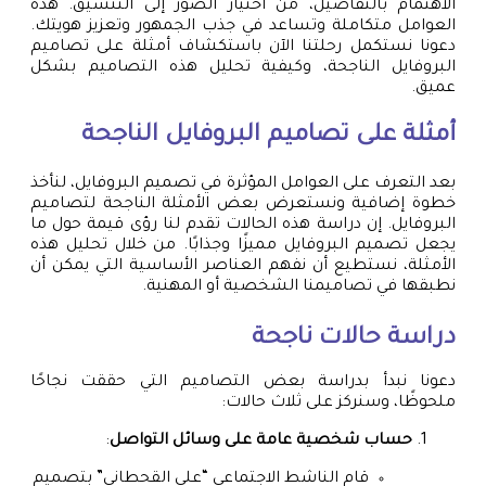
الاهتمام بالتفاصيل، من اختيار الصور إلى التنسيق. هذه
العوامل متكاملة وتساعد في جذب الجمهور وتعزيز هويتك.
دعونا نستكمل رحلتنا الآن باستكشاف أمثلة على تصاميم
البروفايل الناجحة، وكيفية تحليل هذه التصاميم بشكل
عميق.
أمثلة على تصاميم البروفايل الناجحة
بعد التعرف على العوامل المؤثرة في تصميم البروفايل، لنأخذ
خطوة إضافية ونستعرض بعض الأمثلة الناجحة لتصاميم
البروفايل. إن دراسة هذه الحالات تقدم لنا رؤى قيمة حول ما
يجعل تصميم البروفايل مميزًا وجذابًا. من خلال تحليل هذه
الأمثلة، نستطيع أن نفهم العناصر الأساسية التي يمكن أن
نطبقها في تصاميمنا الشخصية أو المهنية.
دراسة حالات ناجحة
دعونا نبدأ بدراسة بعض التصاميم التي حققت نجاحًا
ملحوظًا، وسنركز على ثلاث حالات:
حساب شخصية عامة على وسائل التواصل
:
قام الناشط الاجتماعي “علي القحطاني” بتصميم