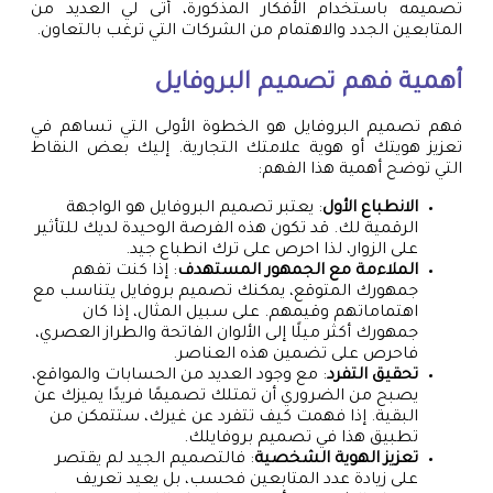
تصميمه باستخدام الأفكار المذكورة، أتى لي العديد من
المتابعين الجدد والاهتمام من الشركات التي ترغب بالتعاون.
أهمية فهم تصميم البروفايل
فهم تصميم البروفايل هو الخطوة الأولى التي تساهم في
تعزيز هويتك أو هوية علامتك التجارية. إليك بعض النقاط
التي توضح أهمية هذا الفهم:
الانطباع الأول
: يعتبر تصميم البروفايل هو الواجهة
الرقمية لك. قد تكون هذه الفرصة الوحيدة لديك للتأثير
على الزوار، لذا احرص على ترك انطباع جيد.
الملاءمة مع الجمهور المستهدف
: إذا كنت تفهم
جمهورك المتوقع، يمكنك تصميم بروفايل يتناسب مع
اهتماماتهم وقيمهم. على سبيل المثال، إذا كان
جمهورك أكثر ميلًا إلى الألوان الفاتحة والطراز العصري،
فاحرص على تضمين هذه العناصر.
تحقيق التفرد
: مع وجود العديد من الحسابات والمواقع،
يصبح من الضروري أن تمتلك تصميمًا فريدًا يميزك عن
البقية. إذا فهمت كيف تتفرد عن غيرك، ستتمكن من
تطبيق هذا في تصميم بروفايلك.
تعزيز الهوية الشخصية
: فالتصميم الجيد لم يقتصر
على زيادة عدد المتابعين فحسب، بل يعيد تعريف