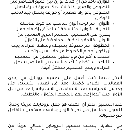
التوازن
: تأكد من أن هناك توازن بين جميع العناصر مثل
النصوص والصور. إذا كانت لديك صورة كبيرة، اجعل
النصوص بجوارها صغيرة أو موزعة بشكل جيد لتجنب
الفوضى.
الألوان
: اختر لوحة ألوان تتناسب مع هوية علامتك
التجارية. الألوان المتناسقة تساعد في إضفاء جمال
بصري على التصميم. استخدم المزيج الصحيح من
الألوان الفاتحة والداكنة للمحافظة على التوازن.
الخطوط
: اختر خطوطًا بسيطة وسهلة القراءة. يجب
أن تكون أحجام الخطوط مريحة للعين، وتجنب
استخدام أكثر من نوع خطين مختلفين في التصميم.
التباعد
: استخدام تباعد مناسب بين العناصر يسهل
القراءة ويمنح التصميم مظهرًا أنيقًا.
أتذكر عندما كنت أعمل على تصميم بروفايل في إحدى
الفعاليات الكبرى، قضينا وقتًا في تعديل التنسيق حتى
يعكس الاحترافية. بعد الانتهاء، كان الاستجابة رائعة من قبل
الزوار، حيث أبدوا إعجابهم بالمظهر المتوازن والنظيف.
عند التنسيق، تذكر أن الهدف هو جعل بروفايلك مريحًا وجذابًا
للعيون، مما يعزز من تجربة الزوار ويبقيهم مهتمين بالتفاعل
مع محتواك.
في النهاية، يتطلب تصميم البروفايل المثالي مزيدًا من