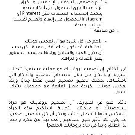
تابع مصممي البروفايل الإبداعيين أو الفرق
الإبداعية الأخرى للحصول على أفكار جديدة.
يمكنك استخدام المنصات مثل Pinterest أو
Instagram للحصول على إلهام وتعليم نفسك
أساليب جديدة.
كن صادقًا
:
الأهم من كل شيء هو أن تعكس هويتك
الحقيقية. قد تكون لديك أفكار مميزة، لكن يجب
أن تكون القيم والمبادئ وراءها حقيقية. الجمهور
يقدر الأصالة والنزاهة.
في الختام، إن تصميم بروفايلك هو عملية مستمرة تتطلب
المرونة والابتكار. من خلال استخدام النصائح والأفكار التي
ناقشناها، يمكنك تحقيق تصميم ليس فقط جذابًا وإنما
يعكس هويتك الفريدة ويعزز العلاقة مع جمهورك بشكل
عميق.
دائمًا ضع في اعتبارك، أن تصميم بروفايلك هو مرآة
لشخصيتك أو علامتك التجارية. استخدم هذه المرآة
لتنعكس فيها الأفضل دائمًا، وتذكر أن كل تفاصيل صغيرة
قد يكون لها تأثير كبير. تصاميم رائعة تبدأ من فكرة واحدة،
لذا انطلق وابدأ في بناء بروفايلك الملهم!