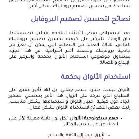
الجمهور. الآن، دعونا ننتقل إلى النصائح العملية التي يمكن أن
تساعدك في تحسين تصميم بروفايلك بشكل أكبر.
نصائح لتحسين تصميم البروفايل
بعد استعراض بعض الأمثلة الناجحة وتحليل تصميماتها،
حان الوقت للتركيز على كيفية تحسين تصميم بروفايلك
الخاص. هناك العديد من النصائح التي يمكن أن تعزز من
جاذبية بروفايلك وتجعله أكثر احترافية. في هذا الجزء،
سنتناول موضوعي استخدام الألوان بحكمة والتركيز على
الإبداع والأصالة.
استخدام الألوان بحكمة
الألوان ليست مجرد عنصر جمالي، بل لها تأثير عميق على
الانطباع الذي تتركه على الزوار. هذا الأمر يستدعي التفكير
الجاد حول كيفية اختيار الألوان واستخدامها بشكل مناسب.
إليك بعض النصائح لاستخدام الألوان بشكل فعال:
فهم سيكولوجية الألوان
: لكل لون دلالة معينة تؤثر على
المشاعر. على سبيل المثال:
الأزرق: يرمز إلى الثقة والسلام.