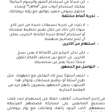
كن مبدعًا في استخدام الصور والرسوم البيانية!
يمكنك استخدام أدوات مثل “Canva” لإنشاء
محتوى رسومي متفرد يتوافق مع رؤية بروفايلك.
تجربة أنماط مختلفة
:
لا تتردد في تجربة تنسيقات جديدة من حين لآخر.
سواء كان ذلك من خلال تغيير تخطيط صفحتك
أو استخدام أنماط جديدة للكتابة؛ التجريب يمكن
أن يُنتج تصاميم مدهشة.
استلهام من الآخرين
:
لكن تذكر، التركيز على الأصالة لا يعني نسخ
الآخرين. بل، اجمع بين مختلف الأفكار لتكون
منتجًا جديدًا يعبر عن شخصيتك.
التواصل مع الجمهور
:
اعتمد أسلوبًا يتيح لك التفاعل مع جمهورك. مثل
طرح أسئلة أو تنظيم مسابقات وجوائز. هذا
الأسلوب يجعل الجمهور يشعرون بأنهم جزء من
العلامة التجارية.
في إحدى المناسبات، أطلقت حملة على إنستغرام حيث قمت
بتشجيع المتابعين على مشاركة قصصهم المرتبطة
بشغفهم. كانت الردود رائعة، وتفاعلت مع زوار بروفايلي