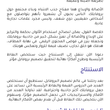
بطريقة أصيلة وعميقة.
الأصالة والإبداع هما مفتاح جذب الانتباه وبناء مجتمع حول
بروفايلك. الناس يحبون أن يشعروا بأنهم يتواصلون مع
أشخاص حقيقيين ذوي شغف، وليس مجرد علامات تجارية
عادية.
خلاصة القول، يمكن لنصائح استخدام الألوان بحكمة والتركيز
على الإبداع والأصالة أن تعزز بشكل كبير من جاذبية بروفايلك
وتجعله يبرز في فوضى المحتوى الرقمي. في نهاية المطاف،
هدفك هو خلق تجارب تضيف قيمة للزوار وتعكس هويتك.
دعونا الآن ننتقل إلى الاستنتاج حيث سنلخص النقاط
الرئيسية ونطرح أفكارًا نهائية لتحقيق تصميم بروفايل مؤثر.
الاستنتاج
بعد رحلتنا في عالم تصميم البروفايل، نستطيع أن نستخلص
العديد من الدروس القيمة والنقاط الرئيسية التي تساعد على
جعل بروفايلك أكثر جاذبية واحترافية. لقد تناولنا العديد من
الأفكار والاستراتيجيات التي تجعل التصميم مؤثرًا، وسنقوم
الآن بتلخيص تلك النقاط قبل أن نقدم بعض الأفكار النهائية.