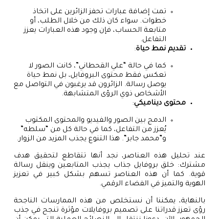
تمت إضافة عبارات تحفز الزائرين على اتخاذ
خطوات. سواء كان ذلك من خلال الطلب، أو
متابعة الحساب، فإن وجود هذه العبارات يعزز
التفاعل.
تقديم نمط حياة
:
كما في حالة “علي القحطاني”، كانت الصور لا
تعكس فقط محتوى البروفايل، بل نمط حياة
يوصل رسالة. الزائرون قد يرغبون في التواصل مع
الأشخاص ذوي الرؤى المتشابهة.
محتوى ديناميكي
:
الدمج بين الصور والفيديو والمحتوى المكتوب
يُعزز من التفاعل، كما في حالة كل من “سلطه”
و”محمد جابر”. هذا التنوع يجذب المزيد من الزوار.
عند تحليل هذه العناصر، نجد أنها تتقاطع لتحقيق هدف
مشترك: خلق بروفايل جذاب يجذب المتابعين وينقل رسالة
قوية. كما أن هذه العناصر تسهم بشكل كبير في تعزيز
الهوية والتميز في الفضاء الرقمي.
بالنهاية، يمكننا أن نستخلص من هذه الممارسات الناجحة
رؤى تعزز قدراتنا على تصميم بروفايلات مؤثرة تنجح في جذب