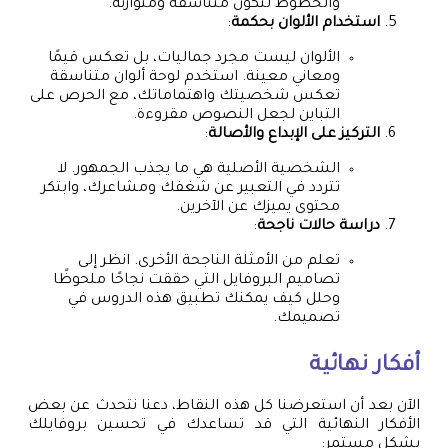
والخطوط لتكون متناسقة ومتوازنة.
استخدام الألوان بحكمة
:
الألوان ليست مجرد جماليات، بل تعكس قيمًا
ومعاني معينة. استخدم لوحة ألوان متناسقة
تعكس شخصيتك واهتماماتك، مع الحرص على
التباين لجعل النصوص مقروءة.
التركيز على الإبداع والأصالة
:
الشخصية الأصلية هي ما يجذب الجمهور. لا
تتردد في التعبير عن شغفك ومشاعرك، وابتكر
محتوى يميزك عن الآخرين.
دراسة حالات ناجحة
:
تعلم من الأمثلة الناجحة الأخرى. انظر إلى
تصاميم البروفايل التي حققت نجاحًا ملحوظًا
وحلل كيف يمكنك تطبيق هذه الدروس في
تصميمك.
أفكار نهائية
الآن بعد أن استعرضنا كل هذه النقاط، دعنا نتحدث عن بعض
الأفكار النهائية التي قد تساعدك في تحسين بروفايلك
بشكل مستمر: