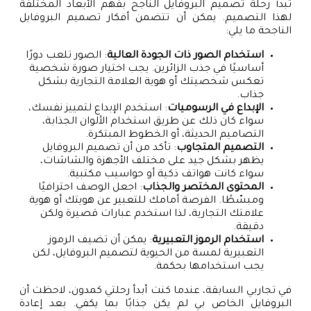
تبدأ رحلة تصميم البروفايل الناجح بفهم الأبعاد المختلفة
لهذا التصميم. يمكن أن تتضمن أفكار تصميم البروفايل
الناجحة ما يلي:
استخدام الصور ذات الجودة العالية
: الصور تلعب دورًا
أساسيًا في جذب الزائرين. يجب اختيار صورة شخصية
تعكس شخصيتك أو هوية العلامة التجارية بشكل
جذاب.
الإبداع في الرسوميات
: استخدم الإبداع لتمييز نفسك،
سواء كان ذلك عن طريق استخدام الألوان الجذابة،
التصاميم الحديثة، أو الخطوط المبتكرة.
التصميم المتجاوب
: تأكد من أن تصميم البروفايل
يظهر بشكل جيد على مختلف الأجهزة والشاشات،
سواء كانت هواتف ذكية أو حواسيب مكتبية.
المحتوى المختصر والجذاب
: اجعل الوصف احترافيًا
ومبسّطًا. الفرصة أمامك للتعبير عن هويتك أو هوية
علامتك التجارية، لذا استخدم عبارات قصيرة ولكن
دقيقة.
استخدام الرموز التعبيرية
: يمكن أن تضيف الرموز
التعبيرية لمسة من الحيوية لتصميم البروفايل، لكن
يجب استخدامها بحكمة.
في تجاربي السابقة، عندما كنت أبدأ رحلتي كمدون، لاحظت أن
البروفايل الخاص بي لم يكن جذابًا بما يكفي. بعد إعادة