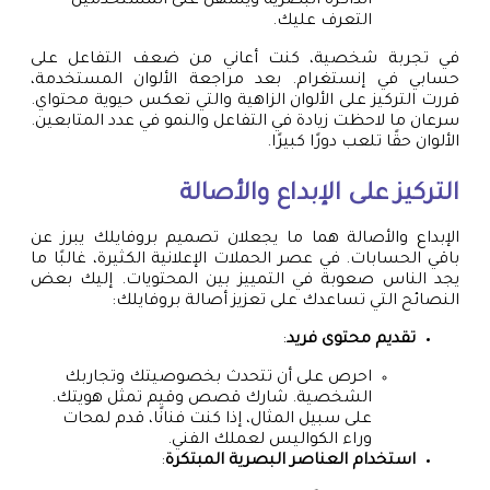
الذاكرة البصرية ويسهل على المستخدمين
التعرف عليك.
في تجربة شخصية، كنت أعاني من ضعف التفاعل على
حسابي في إنستغرام. بعد مراجعة الألوان المستخدمة،
قررت التركيز على الألوان الزاهية والتي تعكس حيوية محتواي.
سرعان ما لاحظت زيادة في التفاعل والنمو في عدد المتابعين.
الألوان حقًا تلعب دورًا كبيرًا.
التركيز على الإبداع والأصالة
الإبداع والأصالة هما ما يجعلان تصميم بروفايلك يبرز عن
باقي الحسابات. في عصر الحملات الإعلانية الكثيرة، غالبًا ما
يجد الناس صعوبة في التمييز بين المحتويات. إليك بعض
النصائح التي تساعدك على تعزيز أصالة بروفايلك:
تقديم محتوى فريد
:
احرص على أن تتحدث بخصوصيتك وتجاربك
الشخصية. شارك قصص وقيم تمثل هويتك.
على سبيل المثال، إذا كنت فنانًا، قدم لمحات
وراء الكواليس لعملك الفني.
استخدام العناصر البصرية المبتكرة
: