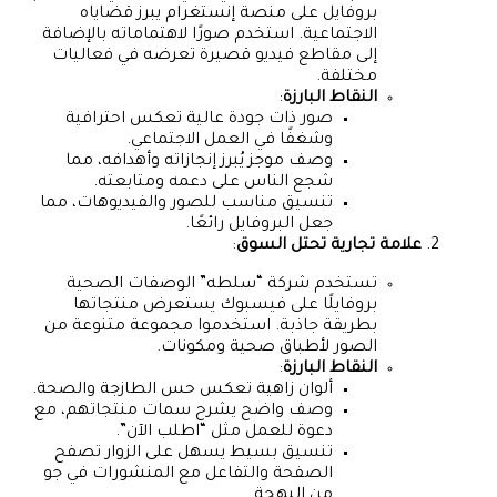
بروفايل على منصة إنستغرام يبرز قضاياه
الاجتماعية. استخدم صورًا لاهتماماته بالإضافة
إلى مقاطع فيديو قصيرة تعرضه في فعاليات
مختلفة.
النقاط البارزة
:
صور ذات جودة عالية تعكس احترافية
وشغفًا في العمل الاجتماعي.
وصف موجز يُبرز إنجازاته وأهدافه، مما
شجع الناس على دعمه ومتابعته.
تنسيق مناسب للصور والفيديوهات، مما
جعل البروفايل رائعًا.
علامة تجارية تحتل السوق
:
تستخدم شركة “سلطه” الوصفات الصحية
بروفايلًا على فيسبوك يستعرض منتجاتها
بطريقة جاذبة. استخدموا مجموعة متنوعة من
الصور لأطباق صحية ومكونات.
النقاط البارزة
:
ألوان زاهية تعكس حس الطازجة والصحة.
وصف واضح يشرح سمات منتجاتهم، مع
دعوة للعمل مثل “اطلب الآن”.
تنسيق بسيط يسهل على الزوار تصفح
الصفحة والتفاعل مع المنشورات في جو
من البهجة.