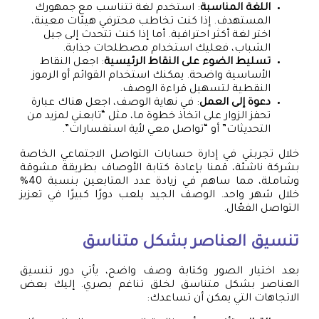
اللغة المناسبة
: استخدم لغة تتناسب مع جمهورك
المستهدف. إذا كنت تخاطب محترفي هيئات معينة،
اختر لغة أكثر احترافية. أما إذا كنت تتحدث إلى جيل
الشباب، فعليك استخدام مصطلحات جذابة.
تسليط الضوء على النقاط الرئيسية
: اجعل النقاط
الأساسية واضحة. يمكنك استخدام القوائم أو الرموز
النقطية لتسهيل قراءة الوصف.
دعوة إلى العمل
: في نهاية الوصف، اجعل هناك عبارة
تحفز الزوار على اتخاذ خطوة ما، مثل “تابعني لمزيد من
التحديثات” أو “تواصل معي لأية استفسارات”.
خلال تجربتي في إدارة حسابات التواصل الاجتماعي الخاصة
بشركة ناشئة، قمنا بإعادة كتابة الأوصاف بطريقة مشوقة
وشاملة، مما ساهم في زيادة عدد المتابعين بنسبة 40%
خلال شهر واحد. الوصف الجيد يلعب دورًا كبيرًا في تعزيز
التواصل الفعّال.
تنسيق العناصر بشكل متناسق
بعد اختيار الصور وكتابة وصف واضح، يأتي دور تنسيق
العناصر بشكل متناسق لخلق تناغم بصري. إليك بعض
الاتجاهات التي يمكن أن تساعدك: