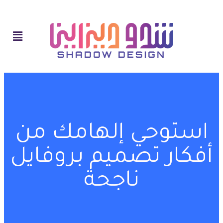
استوحي إلهامك من
أفكار تصميم بروفايل
ناجحة