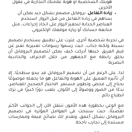
هويتك الشخصية أو هوية علامتك التجارية في عقول
الآخرين.
زيادة التفاعل
: بروفايل مصمم بشكل جيد يمكن أن
يساهم في زيادة التفاعل من قبل الزوار. استخدم
العناصر الجذابة لتحفيز الزوار على اتخاذ إجراءات، مثل
متابعة حسابك أو زيارة موقعك الإلكتروني.
في تجربة شخصية أخرى، عثرت على تطبيق يستخدم تصميم
بسيط ولكنه جذاب، حيث رسموا رسومات تعبيرية تعبر عن
قيم الفريق. حينها أدركت كيف يمكن لتصميم البروفايل أن
يخلق رابطة مع الجمهور من خلال الاحتراف والجاذبية
البصرية.
لذا، على الرغم من أن تصميم البروفايل قد يبدو سطحيًا، إلا
أن تأثيره العميق على الهوية والتفاعل هو ما يجعله موضوعًا
يحتاج إلى فحص وتطوير مستمر. الاختيار الصحيح للعناصر،
بدءًا من الصور ووصولاً إلى الألوان، يلعب دورًا كبيرًا في ترك
انطباع دائم.
مع الوعي بخطورة هذه الأمور، ننتقل الآن إلى الجوانب الأكثر
تفصيلًا، حيث سنبحث في العوامل المؤثرة في تصميم
البروفايل بشكل أعمق، ونقدم لك نصائح قيمة وممارسات
مستندة إلى تجارب ناجحة.