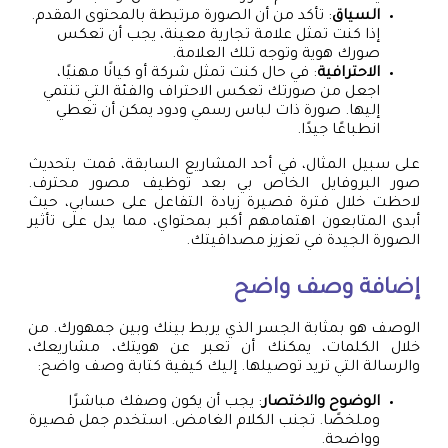
السياق
: تأكد من أن الصورة مرتبطة بالمحتوى المقدم.
إذا كنت تمثل علامة تجارية معينة، يجب أن تعكس
صورك هوية وتوجه تلك العلامة.
الاحترافية
: في حال كنت تمثل شركة أو كيانًا مهنيًا،
اجعل من صورتك تعكس الاحتراف والفئة التي تنتمي
إليها. صورة ذات لباس رسمي ودود يمكن أن تعطي
انطباعًا جيدًا.
على سبيل المثال، في أحد المشاريع السابقة، قمت بتحديث
صور البروفايل الخاص بي بعد توظيف مصور محترف.
لاحظت خلال فترة قصيرة زيادة التفاعل على حسابي، حيث
أبدى المتابعون اهتمامهم أكبر بمحتواي، مما يدل على تأثير
الصورة الجيدة في تعزيز مصداقيتك.
إضافة وصف واضح
الوصف هو بمثابة الجسر الذي يربط بينك وبين جمهورك. من
خلال الكلمات، يمكنك أن تعبر عن هويتك، مشاريعك،
والرسالة التي تريد توصيلها. إليك كيفية كتابة وصف واضح:
الوضوح والاختصار
: يجب أن يكون وصفك مباشرًا
وملخصًا. تجنب الكلام الغامض. استخدم جمل قصيرة
وواضحة.