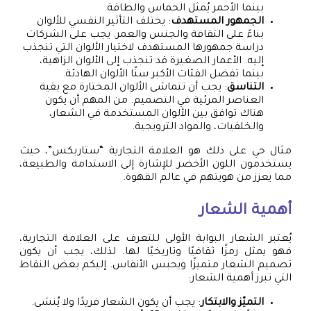
بينما الأحمر يُمثل الحماس والطاقة.
الجمهور المستهدف
: يختلف التأثير النفسي للألوان
بناءً على الثقافة والجنس والعمر. يجب على الشركات
دراسة جمهورها المستهدف لاختيار الألوان التي تنجذب
إليه. الأعمار الصغيرة قد تنجذب إلى الألوان الزاهية،
بينما تفضل الفئات الأكبر سنًا الألوان الهادئة.
التناسق
: يجب أن تتماشى الألوان المختارة مع بقية
العناصر المرئية في التصميم. من المهم أن يكون
هناك توافق بين الألوان المستخدمة في الشعار،
والخلفيات، والمواد الترويجية.
مثال حي على ذلك هو العلامة التجارية “ستاربكس”، حيث
يستخدمون اللون الأخضر للإشارة إلى الاستدامة والطبيعة،
مما يعزز من هويتهم في عالم القهوة.
أهمية الشعار
يُعتبر الشعار البوابة الأولى للتعرف على العلامة التجارية،
فهو يمثل رمزًا ثقافيًا وتاريخيًا لها. لذلك، يجب أن يكون
تصميم الشعار متميزًا ويحبس الأنفاس. إليكم بعض النقاط
التي تبرز أهمية الشعار:
التميّز والابتكار
: يجب أن يكون الشعار فريدًا ولا يُنسَى.