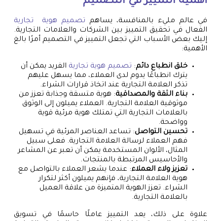
أهمية التمييز في التصميم
في عالم مليء بالمنافسة، يساهم
تصميم هوية تجارية
الفعال في تحقيق التمييز بين الشركات والعلامات التجارية.
إليك بعض الأسباب التي تجعل التمييز في التصميم أمرًا بالغ
الأهمية:
خلق انطباع دائم
:
تصميم هوية تجارية
الفريد يمكن أن
يترك انطباعًا يدوم لدى العملاء، مما يسهل عليهم
تذكر العلامة التجارية عند اتخاذ قرارات الشراء.
بناء الثقة والمصداقية
: هوية متسقة وجذابة تعزز من
موثوقية العلامة التجارية. العملاء يميلون إلى الوثوق
بالعلامات التجارية التي تمتلك هوية مرئية قوية
وواضحة.
تحسين التواصل
: تساعد العناصر المرئية في تسهيل
فهم العملاء لرسالة العلامة التجارية. فعلى سبيل
المثال، الألوان المستخدمة يمكن أن تعبر عن المشاعر
والأحاسيس المرتبطة بالمنتجات.
تعزيز ولاء العملاء
: عندما يشعر العملاء بالتواصل مع
هوية العلامة التجارية، فإنهم يميلون أكثر لتكرار
الشراء. تعزز الهوية المتميزة من علاقة العميل
بالعلامة التجارية.
علاوة على ذلك، يعد التمييز عاملًا حاسمًا في تسويق