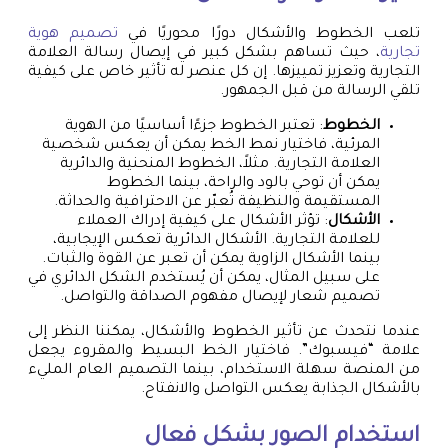
تلعب الخطوط والأشكال دورًا محوريًا في
تصميم هوية
تجارية
، حيث تساهم بشكل كبير في إيصال رسالة العلامة
التجارية وتعزيز تمييزها. إن كل عنصر له تأثير خاص على كيفية
تلقي الرسالة من قبل الجمهور.
الخطوط
: تعتبر الخطوط جزءًا أساسيًا من الهوية
المرئية، فاختيار نمط الخط يمكن أن يعكس شخصية
العلامة التجارية. مثلاً، الخطوط المنحنية والدائرية
يمكن أن توحي بالود والراحة، بينما الخطوط
المستقيمة والنظيفة تُعبّر عن الاحترافية والحداثة.
الأشكال
: تؤثر الأشكال على كيفية إدراك العملاء
للعلامة التجارية. الأشكال الدائرية تعكس الإيجابية،
بينما الأشكال الزاوية يمكن أن تعبر عن القوة والثبات.
على سبيل المثال، يمكن أن يُستخدم الشكل الدائري في
تصميم شعار لإيصال مفهوم الصداقة والتواصل.
عندما نتحدث عن تأثير الخطوط والأشكال، يمكننا النظر إلى
علامة “فيسبوك”. فاختيار الخط البسيط والمقروء يجعل
من المنصة سهلة الاستخدام، بينما التصميم العام المليء
بالأشكال الجذابة يعكس التواصل والانفتاح.
استخدام الصور بشكل فعال