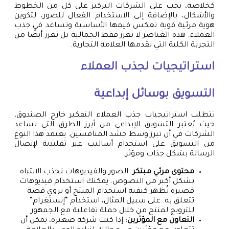
كخلاصة، يجب على الشركات التركيز على كل من الخطوط
والأشكال، بالإضافة إلى الاستخدام الفعال للصور، لتكوين
هوية مرئية قوية تعكس قيمها الأساسية وتساعد في جذب
العملاء. هذه العناصر لا تعزز فقط الجمالية بل تعزز أيضًا من
التجربة الكلية التي تقدمها العلامة التجارية.
استراتيجيات لجذب العملاء
التسويق بوسائل إبداعية
تتطلب استراتيجيات جذب العملاء التفكير خارج الصندوق،
حيث يُعتبر التسويق الإبداعي من أبرز الطرق التي تساعد
الشركات في أن تبرز وسط حشد المنافسين. يعتمد هذا النوع
من التسويق على استخدام أساليب غير تقليدية لإيصال
الرسالة بشكل جذاب ومؤثر.
محتوى مرئي مبتكر
: الصور والفيديوهات تجذب الانتباه
بشكل أكبر من النصوص. يمكنك استخدام فيديوهات
قصيرة تُظهر كيفية استخدام المنتج أو تروي قصة
تتعلق به. على سبيل المثال، استخدام “إنستغرام”
للترويج لمنتج من خلال حملة تفاعلية مع الجمهور.
التعاون مع المؤثرين
: إذا كنت شركة صغيرة، يمكن أن