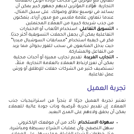
تتعاون مع مؤثرين في مجالك لزيادة الوعي بالعلامة
التجارية. هؤلاء المؤثرين لديهم جمهور كبير يمكن أن
يساعد في توسيع نطاق وصولك. على سبيل المثال،
عندما تتعاون علامة ملابس مع مدون أزياء، يتمكنون
من جذب شريحة كبيرة من العملاء المحتملين.
التسويق التفاعلي
: استخدام الألعاب أو الاختبارات
التفاعلية يمكن أن يجعل الحملات التسويقية أكثر جذبًا.
فكر في كيفية استخدام “مسابقات السوشيال ميديا”
حيث يدخل المتابعون في سحب للفوز بجوائز، مما يزيد
من التفاعل والمشاركة.
التجارب الفريدة
: تقديم تجارب مميزة أو أحداث محلية
يمكن أن تعزز ارتباط العملاء بالعلامة التجارية. مثلاً،
تستضيف كثير من الشركات حفلات للإطلاق أو ورش
عمل تفاعلية.
تجربة العميل
تعتبر تجربة العميل جزءًا لا يتجزأ من استراتيجيات جذب
العملاء. إن تقديم تجربة مٌرضية وذات جودة عالية للعملاء
يمكن أن يحقق ولاءهم على المدى البعيد.
سهولة الاستخدام
: تأكد من أن موقعك الإلكتروني
سهل التصفح، وأن عمليات الشراء بسيطة ومباشرة،