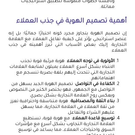
وناقشنا خطوات ملموسة لتطبيق استراتيجيات
مماثلة.
أهمية تصميم الهوية في جذب العملاء
إن تصميم الهوية يتجاوز مجرد كونه اختيارًا جماليًا؛ بل إنه
عنصر استراتيجي يؤثر على كيفية تفاعل العملاء مع العلامة
التجارية. إليك بعض الأسباب التي تُبرز أهميته في جذب
العملاء:
الأولوية في توجه العملاء
: هوية مرئية قوية تجذب
الانتباه بشكل أسرع. العملاء يميلون لمتابعة العلامات
التجارية التي تتحدث إليهم بلغة بصرية تنسجم مع
اهتماماتهم.
الكفاءة في التواصل
: تصميم الهوية الجيد يسهل من
التواصل مع الجمهور، فهو يختصر الكثير من النصوص
ويعكس روح العلامة التجارية بشكل بصري.
بناء الثقة والمصداقية
: هوية متناسقة واحترافية تعزز
من ثقة العملاء في العلامة التجارية، مما يسهل
عليهم الشراء والتفاعل.
توسيع قاعدة العملاء
: مع هوية قوية، تستطيع
العلامة التجارية التجاوب بشكل أسرع مع مؤشرات
السوق واحتياجات العملاء، مما يساعد في توسيع