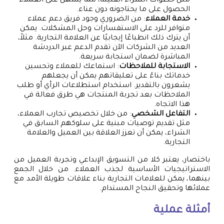
مثل خطوات الشراء القليلة، مما يسهل على العملاء
الحصول على ما يحتاجونه دون عناء.
خدمة العملاء
: من الضروري وجود فريق دعم عملاء
متوافر للرد على الاستفسارات وحل المشكلات. يمكن
أن يترك ذلك انطباعًا إيجابيًا عن العلامة التجارية. مثلاً،
العديد من الشركات الآن تقدم الدعم عبر الدردشة
المباشرة لضمان استجابة سريعة.
الاستجابة للملاحظات
: استماعك للعملاء وتحسين
خدماتك بناءً على تعليقاتهم يمكن أن يجعلهم
يشعرون بالتقدير. استخدام استطلاعات الرأي أو طلب
الملاحظات بعد تجربة المنتجات هي طرق فعالة في
هذا الاتجاه.
التفاعل الشخصي
: من خلال تخصيص تجارب العملاء،
مثل تقديم توصيات مبنية على سلوكهم السابق في
الشراء، يمكن أن تعزز العلاقة بين العميل والعلامة
التجارية.
باختصار، يعتبر كلا من التسويق الإبداعي وتجربة العميل من
الاستراتيجيات الأساسية لجذب العملاء. من خلال الجمع
بينهما، يمكن للعلامات التجارية بناء علاقات طويلة الأمد مع
عملائها وتحقيق النجاح المستدام.
أمثلة عملية