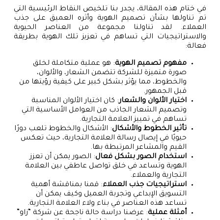
في ختام هذه المقالة، يجدر بنا تلخيص النقاط الرئيسية التي
تم تناولها بشأن تصميم الهوية وأثره العميق على جذب
العملاء. لقد تناولنا مجموعة من العناصر الحيوية
والاستراتيجيات التي تساهم في تعزيز تلك الهوية بطريقة
فعالة:
مفهوم تصميم الهوية
: هو عملية متكاملة لخلق
صورة متميزة للشركة تتضمن الشعار، والألوان،
والخطوط، مما يؤثر بشكل كبير على كيفية رؤيتها من
قبل الجمهور.
اختيار الألوان والشعار
: كان اختيار الألوان المناسبة
وتصميم الشعار الجاذب من العوامل الأساسية التي
تساهم في تمييز العلامة التجارية.
تأثير الخطوط والأشكال
: الأشكال والخطوط تلعب دورًا
حيويًا في إيصال رسالة العلامة التجارية، حيث تعكس
القيم والمشاعر المرتبطة بها.
استخدام الصور بشكل فعال
: الصور يمكن أن تعزز
الهوية وتساعد في خلق تواصل عاطفي بين العلامة
التجارية والعملاء.
استراتيجيات جذب العملاء
: قمنا بمناقشة أهمية
التسويق الإبداعي وتجربة العميل وكيف يمكن أن
تساعد هذه العناصر في بناء ولاء العلامة التجارية.
أمثلة عملية
: عرضنا دراسة حالة ناجحة عن شركة “زاو”