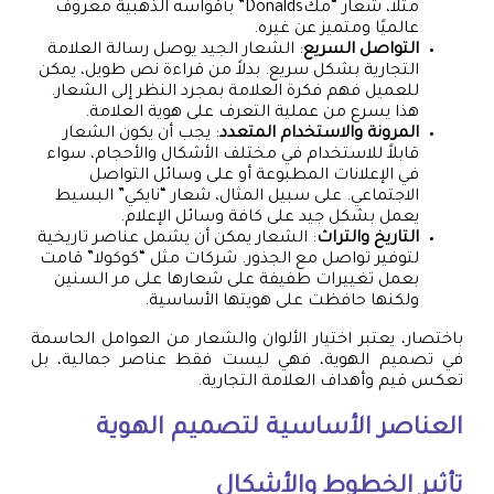
مثلاً، شعار “مكDonalds” بأقواسه الذهبية معروف
عالميًا ومتميز عن غيره.
التواصل السريع
: الشعار الجيد يوصل رسالة العلامة
التجارية بشكل سريع. بدلاً من قراءة نص طويل، يمكن
للعميل فهم فكرة العلامة بمجرد النظر إلى الشعار.
هذا يسرع من عملية التعرف على هوية العلامة.
المرونة والاستخدام المتعدد
: يجب أن يكون الشعار
قابلاً للاستخدام في مختلف الأشكال والأحجام، سواء
في الإعلانات المطبوعة أو على وسائل التواصل
الاجتماعي. على سبيل المثال، شعار “نايكي” البسيط
يعمل بشكل جيد على كافة وسائل الإعلام.
التاريخ والتراث
: الشعار يمكن أن يشمل عناصر تاريخية
لتوفير تواصل مع الجذور. شركات مثل “كوكولا” قامت
بعمل تغييرات طفيفة على شعارها على مر السنين
ولكنها حافظت على هويتها الأساسية.
باختصار، يعتبر اختيار الألوان والشعار من العوامل الحاسمة
في تصميم الهوية، فهي ليست فقط عناصر جمالية، بل
تعكس قيم وأهداف العلامة التجارية.
العناصر الأساسية لتصميم الهوية
تأثير الخطوط والأشكال