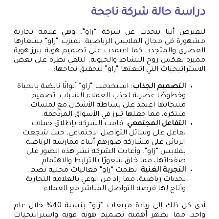
دراسة حالة شركة ناجحة
لنفترض أننا نتحدث عن شركة “زاو”، وهي علامة تجارية
مشهورة في مجال الملابس الرياضية. تميزت “زاو” بشعارها
العصري والمتجدد، كما اعتمدت على تصميم هوية يبرز هوية
مميزة تعكس روح النشاط والحيوية. لنلقي نظرة على بعض
الاستراتيجيات التي اتبعتها “زاو” لتحقيق نجاحها:
التصميم الجذاب
: استخدمت “زاو” ألوانًا نابضة بالحياة
وخطوطًا عصرية لجذب العملاء الشباب. تصميم
منتجاتها اعتمد على بساطة الأشكال مع لمسات
مبتكرة، مما جعلها تبرز في الأسواق المزدحمة.
التفاعل المجتمعي
: قامت الشركة بإطلاق حملات
تفاعل على وسائل التواصل الاجتماعي، حيث شجعت
الزبائن على مشاركة صورهم أثناء ممارسة الرياضة
بملابس “زاو”. وأعادت الشركة نشر هذه الصور على
صفحاتها، مما خلق شعورًا بالترابط والاهتمام.
التجربة الغنية
: نظمت “زاو” فعاليات محلية تضم
تحديات رياضية، مما زاد من الوعي بالعلامة التجارية
وأتاح لها فرصة التواصل المباشر مع العملاء.
أدى كل ذلك إلى زيادة مبيعات “زاو” بنسبة 40% خلال عام
واحد، مما يظهر أهمية تصميم هوية قوية واستراتيجيات