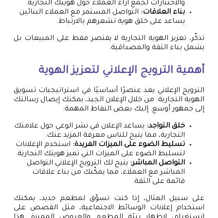
والاختبارات لجمع آراء العملاء حول هويتك التجارية.
بناء العلاقات:
التواصل المستمر مع العملاء البنائين
يساعد على خلق هوية تشعرهم بالارتباط.
تذكّر، تعزيز الهوية التجارية لا يقتصر فقط على المبيعات بل
يشمل بناء الثقة والمصداقية.
أهمية الترويج الإعلاني لتعزيز الهوية
الترويج الإعلاني يعد عنصرًا أساسيًا في استراتيجيات تسويق
الهوية التجارية. من خلال الإعلان الجيد، يمكنك إيصال رسالتك
إلى جمهور أوسع. إليك بعض النقاط المهمة:
خلق التواجد:
يساعد الإعلان في نشر الوعي حول علامتك
التجارية، مما يتيح للناس معرفة المزيد عنك.
تسليط الضوء على الميزات الفريدة:
استخدم الإعلانات
لتسليط الضوء على الميزات التي تميز هويتك التجارية.
التواصل المباشر:
يتيح لك الترويج الإعلاني التواصل
المباشر مع العملاء، مما يمكّنك من بناء علاقات
قائمة على الثقة.
على سبيل المثال، إذا كنت تسوّق لمطعم جديد، يمكنك
استخدام إعلانات الوسائط الاجتماعية، مثل القصص على
إنستغرام، لإظهار بيئة المطعم والعروض المميزة. هذا