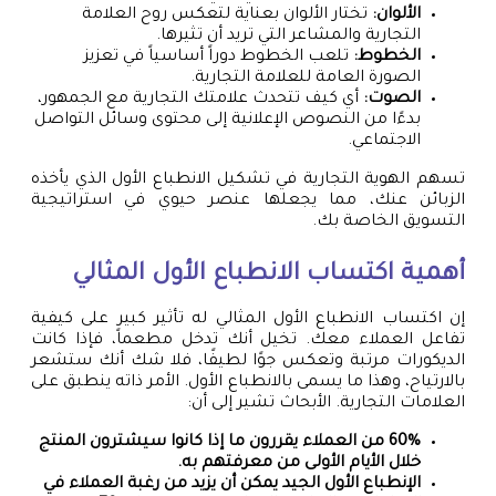
الألوان:
تختار الألوان بعناية لتعكس روح العلامة
التجارية والمشاعر التي تريد أن تثيرها.
الخطوط:
تلعب الخطوط دوراً أساسياً في تعزيز
الصورة العامة للعلامة التجارية.
الصوت:
أي كيف تتحدث علامتك التجارية مع الجمهور،
بدءًا من النصوص الإعلانية إلى محتوى وسائل التواصل
الاجتماعي.
تسهم الهوية التجارية في تشكيل الانطباع الأول الذي يأخذه
الزبائن عنك، مما يجعلها عنصر حيوي في استراتيجية
التسويق الخاصة بك.
أهمية اكتساب الانطباع الأول المثالي
إن اكتساب الانطباع الأول المثالي له تأثير كبير على كيفية
تفاعل العملاء معك. تخيل أنك تدخل مطعماً، فإذا كانت
الديكورات مرتبة وتعكس جوًا لطيفًا، فلا شك أنك ستشعر
بالارتياح، وهذا ما يسمى بالانطباع الأول. الأمر ذاته ينطبق على
العلامات التجارية. الأبحاث تشير إلى أن:
60% من العملاء يقررون ما إذا كانوا سيشترون المنتج
خلال الأيام الأولى من معرفتهم به.
الإنطباع الأول الجيد يمكن أن يزيد من رغبة العملاء في