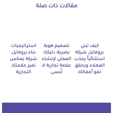
مقالات ذات صلة
كيف تبني
تصميم هوية
استراتيجيات
بروفايل شركة
بصرية: دليلك
بناء بروفايل
استثنائياً يجذب
العملي لإنشاء
شركة يعكس
العملاء ويحقق
علامة تجارية لا
تميز علامتك
نمو أعمالك
تُنسى
التجارية