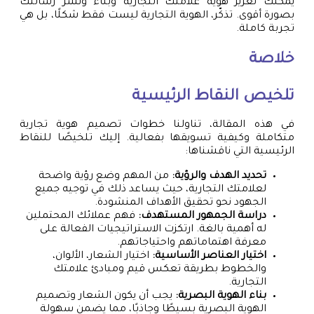
يمكنك تعزيز هوية علامتك التجارية وبناء ونشر رسالتك
بصورة أقوى. تذكّر، الهوية التجارية ليست فقط شكلًا، بل هي
تجربة كاملة.
خلاصة
تلخيص النقاط الرئيسية
في هذه المقالة، تناولنا خطوات تصميم هوية تجارية
متكاملة وكيفية تسويقها بفعالية. إليك تلخيصًا للنقاط
الرئيسية التي ناقشناها:
تحديد الهدف والرؤية:
من المهم وضع رؤية واضحة
لعلامتك التجارية، حيث يساعد ذلك في توجيه جميع
الجهود نحو تحقيق الأهداف المنشودة.
دراسة الجمهور المستهدف:
فهم عملائك المحتملين
له أهمية بالغة. ارتكزت الاستراتيجيات الفعالة على
معرفة اهتماماتهم واحتياجاتهم.
اختيار العناصر الأساسية:
اختيار الشعار، الألوان،
والخطوط بطريقة تعكس قيم ومبادئ علامتك
التجارية.
بناء الهوية البصرية:
يجب أن يكون الشعار وتصميم
الهوية البصرية بسيطًا وجاذبًا، مما يضمن سهولة