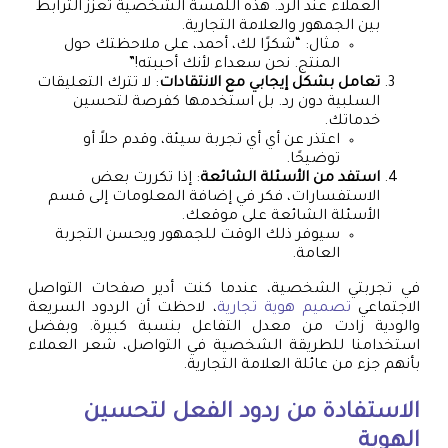
العملاء عند الرد. هذه اللمسة الشخصية تعزز الترابط
بين الجمهور والعلامة التجارية.
مثال: “شكرًا لك، أحمد، على ملاحظتك حول
المنتج. نحن سعداء لأنك أحببته!”
تعامل بشكل إيجابي مع الانتقادات
: لا تترك التعليقات
السلبية دون رد. بل استخدمها كفرصة لتحسين
خدماتك.
اعتذر عن أي أي تجربة سيئة، وقدم حلاً أو
توضيحًا.
استفد من الأسئلة الشائعة
: إذا تكررت بعض
الاستفسارات، فكر في إضافة المعلومات إلى قسم
الأسئلة الشائعة على موقعك.
سيوفر ذلك الوقت للجمهور ويحسن التجربة
العامة.
في تجربتي الشخصية، عندما كنت أدير صفحات التواصل
الاجتماعي
تصميم هوية تجارية
، لاحظت أن الردود السريعة
والودية زادت من معدل التفاعل بنسبة كبيرة. وبفضل
استخدامنا للطريقة الشخصية في التواصل، شعر العملاء
بأنهم جزء من عائلة العلامة التجارية.
الاستفادة من ردود الفعل لتحسين
الهوية