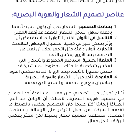
يفكر الناس في علامتك التجارية، لذا يجب تصميمه بعناية.
عناصر تصميم الشعار والهوية البصرية:
بساطة التصميم
: الشعار يجب أن يكون بسيطاً، مما
يجعله سهل التذكر. الشعار المعقد قد يُفقد المعنى.
التناسق في الألوان
: اختيار الألوان المناسبة يمكن أن
يؤثر بشكل كبير في كيفية استقبال الجمهور لعلامتك
التجارية. ألوان دافئة مثل الأحمر يمكن أن تعبر عن
الطاقة، بينما الأزرق يعكس الثقة.
المتعة الحسية
: استخدم الخطوط والأشكال التي
تعكس شخصية علامتك. الخطوط المستديرة قد
تعطي شعوراً بالألفة، بينما الزوايا الحادة تعكس القوة.
الملاءمة
: تأكد من أن الشعار والهوية البصرية
يتناسبان مع نوع الخدمة أو المنتج الذي تقدمه.
أثناء تجربتي في التصميم، حين قمت بمساعدة أحد العملاء
في تصميم هويته البصرية، لاحظت أن الزبائن قد أبدوا
انطباعًا إيجابيًا أكثر عندما كان التصميم يعكس بالضبط ما
تقدمه الشركة. من خلال التركيز على الرسالة واحتياجات
العملاء، استطعنا تصميم شعار بسيط لكن معبّر يعكس
الرؤية بشكل فعال.