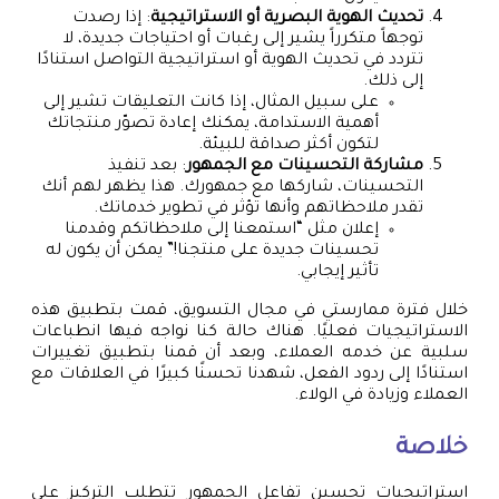
تحديث الهوية البصرية أو الاستراتيجية
: إذا رصدت
توجهاً متكرراً يشير إلى رغبات أو احتياجات جديدة، لا
تتردد في تحديث الهوية أو استراتيجية التواصل استنادًا
إلى ذلك.
على سبيل المثال، إذا كانت التعليقات تشير إلى
أهمية الاستدامة، يمكنك إعادة تصوّر منتجاتك
لتكون أكثر صداقة للبيئة.
مشاركة التحسينات مع الجمهور
: بعد تنفيذ
التحسينات، شاركها مع جمهورك. هذا يظهر لهم أنك
تقدر ملاحظاتهم وأنها تؤثر في تطوير خدماتك.
إعلان مثل “استمعنا إلى ملاحظاتكم وقدمنا
تحسينات جديدة على منتجنا!” يمكن أن يكون له
تأثير إيجابي.
خلال فترة ممارستي في مجال التسويق، قمت بتطبيق هذه
الاستراتيجيات فعليًا. هناك حالة كنا نواجه فيها انطباعات
سلبية عن خدمه العملاء، وبعد أن قمنا بتطبيق تغييرات
استنادًا إلى ردود الفعل، شهدنا تحسنًا كبيرًا في العلاقات مع
العملاء وزيادة في الولاء.
خلاصة
استراتيجيات تحسين تفاعل الجمهور تتطلب التركيز على