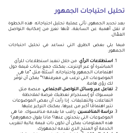
تحليل احتياجات الجمهور
بعد تحديد الجمهور، تأتي عملية تحليل احتياجاته. هذه الخطوة
لا تقل أهمية عن السابقة، لأنها تعزز من إمكانية التواصل
الفعّال.
فيما يلي بعض الطرق التي تساعد في تحليل احتياجات
الجمهور:
استطلاعات الرأي
: من خلال تنفيذ استطلاعات للرأي
المباشرة أو عبر الإنترنت، يمكنك جمع بيانات قيمة حول
اهتمامات الجمهور واحتياجاته. أسئلة مثل “ما هي
الموضوعات التي ترغب في معرفتها؟” يمكن أن توفّر
لك رؤى هامة.
تفاعل عبر وسائل التواصل الاجتماعي
: منصة مثل
فيسبوك أو إنستجرام تعطيك فرصة لملاحظة
التفاعلات والتعليقات. إذا رأيت أن بعض الموضوعات
تثير اهتمامًا أكبر من غيرها، يمكنك التركيز عليها.
دراسة المنافسين
: راقب ما يقدمه منافسوك. ما هي
الموضوعات التي يتحدثون عنها؟ ماذا يقول جمهورهم؟
هذه المعلومات يمكن أن تكون ذات قيمة عالية لتقريب
الخدمة أو المنتج الذي تقدمه لجمهورك.