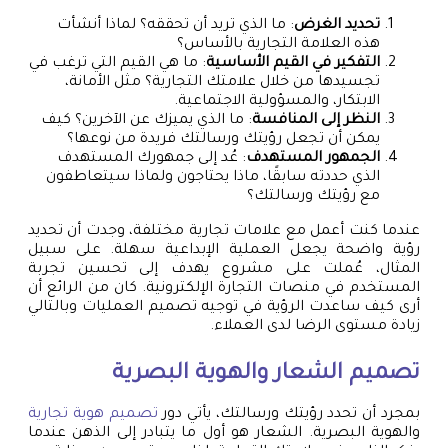
تحديد الغرض
: ما الذي تريد أن تحققه؟ لماذا أنشأت
هذه العلامة التجارية بالأساس؟
التفكير في القيم الأساسية
: ما هي القيم التي ترغب في
تجسيدها من خلال علامتك التجارية؟ مثل الأمانة،
الابتكار، والمسؤولية الاجتماعية.
النظر إلى المنافسة
: ما الذي يميزك عن الآخرين؟ كيف
يمكن أن تجعل رؤيتك ورسالتك فريدة من نوعها؟
الجمهور المستهدف
: عُد إلى جمهورك المستهدف
الذي حددته سابقًا، ماذا يحتاجون ولماذا سيتعاطفون
مع رؤيتك ورسالتك؟
عندما كنت أعمل مع علامات تجارية مختلفة، وجدت أن تحديد
رؤية واضحة يجعل العملية الإبداعية سهلة. على سبيل
المثال، عُملت على مشروع يهدف إلى تحسين تجربة
المستخدم في منصات التجارة الإلكترونية. كان من الرائع أن
أرى كيف ساعدت الرؤية في توجيه تصميم العمليات وبالتالي
زيادة مستوى الرضا لدى العملاء.
تصميم الشعار والهوية البصرية
بمجرد أن تحدد رؤيتك ورسالتك، يأتي دور
تصميم هوية تجارية
والهوية البصرية. الشعار هو أول ما يتبادر إلى الذهن عندما