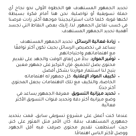
تحديد الجمهور المستهدف هو الخطوة الأولى نحو نجاح أي
حملة تسويقية أو تواصلية. نحن هنا أمام فكرة بسيطة
لكنها قوية: كلما كانت استراتيجيتنا موجهة أكثر، زادت فرصنا
في كسب تفاعل الجمهور. لذا، إليك بعض النقاط التي تجسد
أهمية تحديد الجمهور المستهدف:
زيادة فعالية الرسائل
: تحديد الجمهور المستهدف
يساعد في تخصيص الرسائل بحيث تكون أكثر توافقًا
مع اهتماماتهم واحتياجاتهم.
توفير الموارد
: بدلاً من إنفاق الوقت والجهد على تقديم
محتوى يصل للجميع، فإن التركيز على جمهور معين
يتيح لنا استثمار مواردنا بشكل أفضل.
تكييف المواد الإعلانية
: كل جمهور له اهتماماته
الخاصة، والتكيف مع تلك الاهتمامات يجعل المحتوى
أكثر جذبًا.
تحديد ميزانية التسويق
: معرفة الجمهور يساعد في
وضع ميزانية أكثر دقة وتحديد قنوات التسويق الأكثر
فعالية.
عندما كنت أعمل على مشروع تسويقي سابق، قمت بتحديد
جمهوري المستهدف بدقة. كان الأمر مثل العثور على كنز،
حيث استطعت تقديم محتوى صرفت فيه أقل الجهود
ووصل لأكثر الناس اهتمامًا.