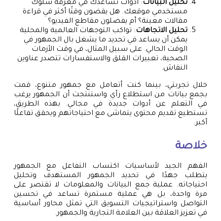
تحليل البيانات
: أدوات تساعدك في معرفة سلوك
مستخدمي موقعك. هل يقضون وقتًا أكثر في قراءة
مقالات معينة؟ أم يفضلون مقاطع الفيديو؟
تحليل الاتجاهات
: تواكب التوجهات العالمية والمحلية
يمكن أن يساعد في تحديد ما يشغل بال الجمهور في
الوقت الحالي. على سبيل المثال، في وقت الأزمات
الصحية، تعبيرات القلق والاستفسارات تتصدر عناوين
النقاش.
خلال تجربتي، بينما كنت أتعامل مع جمهور متنوع، قمت
بجمع بيانات من استطلاع رأي واستنتجت أن الجمهور يرغب
في التعلم عن أدوات جديدة في مجالي. بهذه الطريق،
تستطيع تقديم محتوى يتماشى مع احتياجاتهم ويحقق تفاعلًا
أكبر.
خلاصة
الفهم الجيد لأساسيات اكتساب التفاعل مع الجمهور
يتطلب جهدًا في تحديد الجمهور المستهدف وتحليل
احتياجاته. عملية جمع البيانات والمعلومات لا تقتصر على
مرة واحدة، بل هي عملية مستمرة تساعد في تحسين
التواصل واستراتيجيات التسويق التي تمثل محاور أساسية
في تعزيز العلاقة بين العلامة التجارية والجمهور.