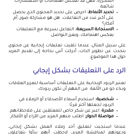
المتكررة، فهي قد تعكس اهتمامات أو استفسارات
شائعة.
تحديد الأنماط:
احرص على تحديد المحتوى الذي يحصل
على أكبر عدد من التفاعلات. هل هو مشاركة صور، أم
أفكار؟
الاستجابة السريعة:
التفاعل بسرعة مع التعليقات
يعكس اهتمامك، ويعزز التواصل.
على سبيل المثال، عندما تلقيت تعليقات إيجابية عن محتوى
يتحدث عن تطوير الذات، أدركت أنني بحاجة إلى تقديم المزيد
حول هذا الموضوع.
الرد على التعليقات بشكل إيجابي
تعتبر الردود الإيجابية على التعليقات أساسية لتعزيز العلاقات
وبناء جو من الألفة. من المهم أن تكون ردودك:
شخصية:
استخدم أسماء الأصدقاء أو الزملاء في
الردود لجعلها أكثر قربًا.
مقدرة:
اعبر عن شكر خاص للمعلقين على ملاحظاتهم.
مواصلة الحوار:
اطلب منهم المزيد من الآراء أو الأفكار.
عندما استجبت لتعليق أحد زملاء العمل بشكل إيجابي،
ودعوتهم لمناقشة المزيد، لاحظت أنهم بدأوا يتفاعلون