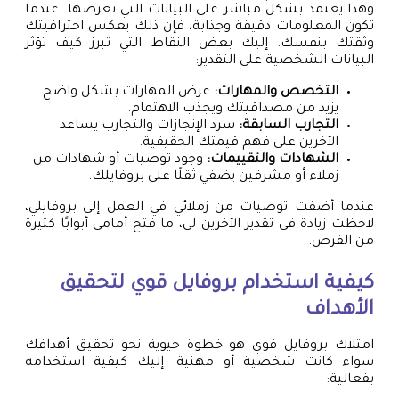
وهذا يعتمد بشكل مباشر على البيانات التي تعرضها. عندما
تكون المعلومات دقيقة وجذابة، فإن ذلك يعكس احترافيتك
وثقتك بنفسك. إليك بعض النقاط التي تبرز كيف تؤثر
البيانات الشخصية على التقدير:
التخصص والمهارات:
عرض المهارات بشكل واضح
يزيد من مصداقيتك ويجذب الاهتمام.
التجارب السابقة:
سرد الإنجازات والتجارب يساعد
الآخرين على فهم قيمتك الحقيقية.
الشهادات والتقييمات:
وجود توصيات أو شهادات من
زملاء أو مشرفين يضفي ثقلًا على بروفايلك.
عندما أضفت توصيات من زملائي في العمل إلى بروفايلي،
لاحظت زيادة في تقدير الآخرين لي، ما فتح أمامي أبوابًا كثيرة
من الفرص.
كيفية استخدام بروفايل قوي لتحقيق
الأهداف
امتلاك بروفايل قوي هو خطوة حيوية نحو تحقيق أهدافك
سواء كانت شخصية أو مهنية. إليك كيفية استخدامه
بفعالية: