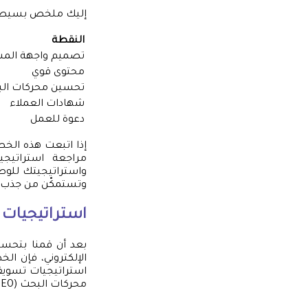
إليك ملخص بسيط لل
النقطة
تصميم واجهة الم
محتوى قوي
تحسين محركات ال
شهادات العملاء
دعوة للعمل
إذا اتبعت هذه الخ
مراجعة استراتيج
واستراتيجيتك للوصو
وتستمكّن من جذب ال
استراتيجيات 
بعد أن قمنا بتحسي
الإلكتروني، فإن الخ
استراتيجيات تسويقي
محركات البحث (SEO) والتعاون مع مؤثرين رقميين. دعنا نستعرض هذه الاستراتيجيات بشكل مفصل.