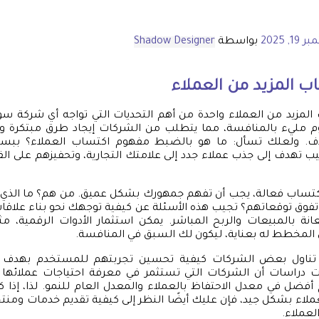
1, 2025
بواسطة
Shadow Designer
 المزيد من العملاء
المزيد من العملاء واحدة من أهم التحديات التي تواجه أي شركة س
وم مليء بالمنافسة، مما يتطلب من الشركات إيجاد طرق مبتكرة و
. ولعلك تسأل: ما هو بالضبط مفهوم اكتساب العملاء؟ ببسا
ب تهدف إلى جذب عملاء جدد إلى علامتك التجارية، وتحفيزهم على ال
اكتساب فعالة، يجب أن تفهم جمهورك بشكل عميق. من هم؟ ما الذي ي
فوق توقعاتهم؟ تجيب هذه الأسئلة عن كيفية توجهك نحو بناء علاقات
ة بالمبيعات والربح المباشر. يمكن استثمار الأدوات الرقمية، م
 المخطط له بعناية، ليكون لك السبق في المنافسة.
 تناول بعض الشركات كيفية تحسين تجربتهم للمستخدم بهدف ت
ت دراسات أن الشركات التي تستثمر في معرفة احتياجات عملائه
أفضل في معدل الاحتفاظ بالعملاء والمعدل العام للنمو. لذا، إذا
لاء بشكل جيد، فإن عليك أيضًا النظر إلى كيفية تقديم خدمات ومن
لعملاء.