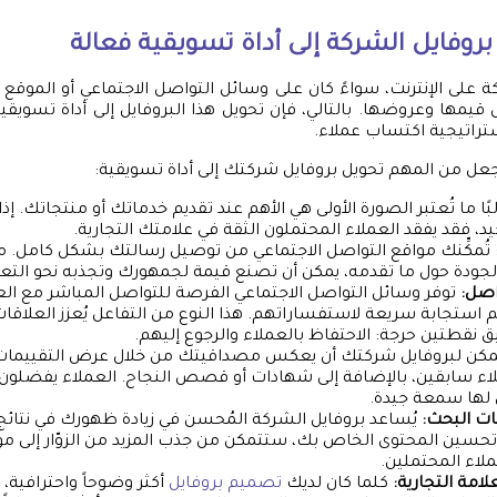
روفايل الشركة إلى أداة تسويقية فعالة
ة على الإنترنت، سواءً كان على وسائل التواصل الاجتماعي أو الموقع ا
قيمها وعروضها. بالتالي، فإن تحويل هذا البروفايل إلى أداة تسويقي
تراتيجية اكتساب عملاء.
ل من المهم تحويل بروفايل شركتك إلى أداة تسويقية:
بًا ما تُعتبر الصورة الأولى هي الأهم عند تقديم خدماتك أو منتجاتك. إذا
د، فقد يفقد العملاء المحتملون الثقة في علامتك التجارية.
تُمكِّنك مواقع التواصل الاجتماعي من توصيل رسالتك بشكل كامل. م
لجودة حول ما تقدمه، يمكن أن تصنع قيمة لجمهورك وتجذبه نحو الت
اصل:
توفر وسائل التواصل الاجتماعي الفرصة للتواصل المباشر مع الع
 استجابة سريعة لاستفساراتهم. هذا النوع من التفاعل يُعزز العلاقات
ق نقطتين حرجة: الاحتفاظ بالعملاء والرجوع إليهم.
كن لبروفايل شركتك أن يعكس مصداقيتك من خلال عرض التقييمات
اء سابقين، بالإضافة إلى شهادات أو قصص النجاح. العملاء يفضلون
 لها سمعة جيدة.
ت البحث:
يُساعد بروفايل الشركة المُحسن في زيادة ظهورك في نتائج
 تحسين المحتوى الخاص بك، ستتمكن من جذب المزيد من الزوّار إلى مو
ملاء المحتملين.
علامة التجارية:
كلما كان لديك
تصميم بروفايل
أكثر وضوحاً واحترافية