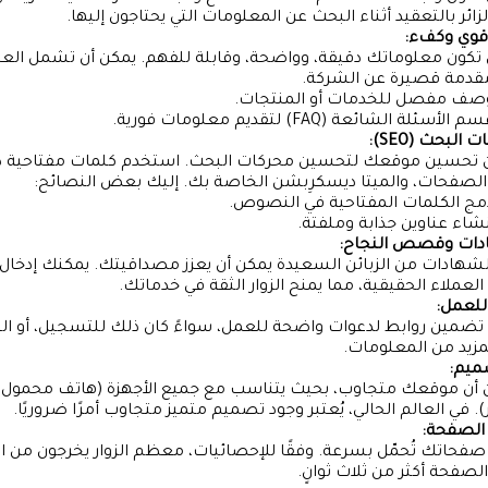
زائر بالتعقيد أثناء البحث عن المعلومات التي يحتاجون إليها.
قوي وكفء:
تكون معلوماتك دقيقة، وواضحة، وقابلة للفهم. يمكن أن تشمل الع
قدمة قصيرة عن الشركة.
صف مفصل للخدمات أو المنتجات.
م الأسئلة الشائعة (FAQ) لتقديم معلومات فورية.
لبحث (SEO):
ن تحسين موقعك لتحسين محركات البحث. استخدم كلمات مفتاحية 
الصفحات، والميتا ديسكرِبشن الخاصة بك. إليك بعض النصائح:
مج الكلمات المفتاحية في النصوص.
نشاء عناوين جذابة وملفتة.
دات وقصص النجاح:
شهادات من الزبائن السعيدة يمكن أن يعزز مصداقيتك. يمكنك إدخ
العملاء الحقيقية، مما يمنح الزوار الثقة في خدماتك.
للعمل:
 تضمين روابط لدعوات واضحة للعمل، سواءً كان ذلك للتسجيل، أو الش
زيد من المعلومات.
ميم:
 أن موقعك متجاوب، بحيث يتناسب مع جميع الأجهزة (هاتف محمول، 
). في العالم الحالي، يُعتبر وجود تصميم متميز متجاوب أمرًا ضروريًا.
الصفحة:
 صفحاتك تُحمّل بسرعة. وفقًا للإحصائيات، معظم الزوار يخرجون من ا
لصفحة أكثر من ثلاث ثوانٍ.