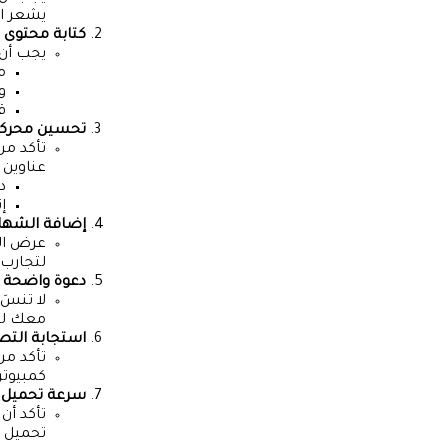
يشعر ال
كتابة محتوى 
يجب أن 
م
و
قس
تحسين محركات ا
تأكد م
عناوين 
د
إ
إضافة الشها
عرض ال
لتجارب 
دعوة واضحة 
لا تنسَ
معك لم
استجابة التص
تأكد من
كمبيوتر
سرعة تحميل 
تأكد أن
تحميل ا