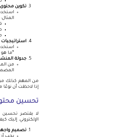
ط
تكوين محتوى 
استخدم
المثال:
ف
ص
م
استراتيجيات إث
استخدم 
“ما هو 
جدولة المنشو
من المه
المضمون. ي
من المهم كذلك مرا
إذا لاحظت أن نوعًا
تحسين محتوى
لا يقتصر تحسين
الإلكتروني. إليك ك
تصميم واجهة
يجب أن 