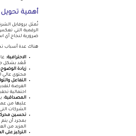
أهمية تحويل ب
تُمثل بروفايل الشرك
الرقمية التي تعكس 
ضرورية لنجاح أي اس
هناك عدة أسباب تجع
الاحترافية:
غال
مُعَد بشكل جي
زيادة الوضوح:
محتوى عالي ا
التفاعل والتو
الفرصة لتقديم
احتمالية تحقي
المصداقية:
يم
عليها من عمل
الشركات التي
تحسين محركا
بمجرد أن يتم
المزيد من الع
التركيز على ال