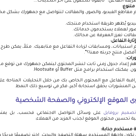
ريقة التفاعل: “تابعونا للحصول على آخر التحديثات….”
متنوع:
 مقاطع الفيديو، والصور، والمقالات لتتواصل مع جمهورك بشكل مخ
يديو يُظهر طريقة استخدام منتجك.
ور لعملاء يستخدمون خدماتك.
قالات تعزز المعرفة عن مجالك.
ارة التفاعل:
استبيانات، ومسابقات لزيادة التفاعل مع متابعيك. مثلاً، يمكن طرح
أفضل منتج جربته معنا؟”.
رات:
م إعداد جدول زمني ثابت لنشر المحتوى ليتمكن جمهورك من توقع مت
مكنك استخدام برامج مثل Buffer أو Hootsuite.
قبة التفاعل مع المحتوى الخاص بك من خلال التحليلات المتاحة ع
 من المنشورات يحقق استجابة أكبر، فكر في توسيع ذلك النمط.
 الموقع الإلكتروني والصفحة الشخصية
تصميم بروفايل
على وسائل التواصل الاجتماعي فحسب، بل يمتد أ
يفية تحسين محتوى الموقع لجذب المزيد من العملاء:
 مستخدم جذابة:
تكون واجهة المستخدم سهلة التصفح والبحث. اختر تصميمًا مريحًا و