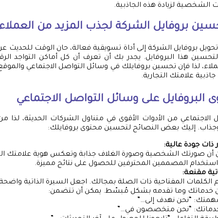
ت الشخصية لزيادة هذه الجاذبية.
ين بروفايل الشركة لجذب المزيد من العملاء
 تحويل بروفايل الشركة إلى أداة تسويقية فعالة، حان الوقت للحديث ع
لتحسين هذا البروفايل. يجدر بك أن تعرف أن كل أماكن التواجد ال
ء، لذا فإن تحسين بروفايلك في وسائل التواصل الاجتماعي والموقع ا
 جاذبية علامتك التجارية.
البروفايل على وسائل التواصل الاجتماعي
الاجتماعي من الأدوات الأقوى في متناول الشركات الحديثة، لذا م
وجذاب. إليك بعض النصائح لتحسين محتوى بروفايلك:
ذات جودة عالية:
 أن صورتك الشخصية وصورة الغلاف جذابة وتعكس هوية علامتك التج
استخدام المصممين المحترفين للحصول على نتائج مميزة.
تية مقنعة:
الكلمات المفتاحية ذات الصلة بمجالك. اجعل السيرة الذاتية واضحة
ن خدماتك وما تقدمه بشكل مُبسّط. يمكن أن تتضمن:
همتك: “نحن نهدف إلى…”
دماتك: “نحن متخصصون في…”