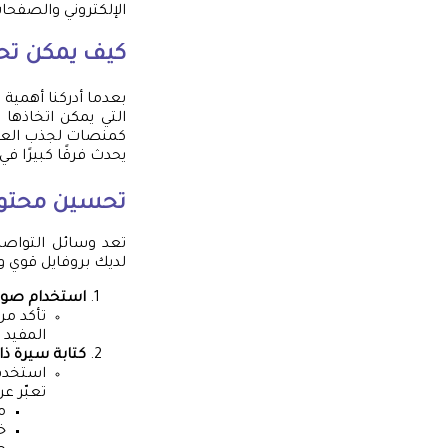
الإلكتروني والصفحا
كيف يمكن تحس
بعدما أدركنا أهمية
التي يمكن اتخاذها 
كمنصات لجذب العملا
يحدث فرقًا كبيرًا في
تحسين محتوى 
تعد وسائل التواصل 
لديك بروفايل قوي 
استخدام صور 
تأكد من
المفيد 
كتابة سيرة ذا
استخدم 
تعبّر ع
م
خ