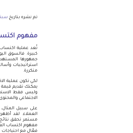
تم نشره بتاريخ
سبتمبر 9
مفهوم اكتساب
تُعد عملية اكتساب 
كبيرة. فالسوق الي
جمهورها المستهدف
استراتيجيات وأسالي
متكررة.
لكي تكون عملية ال
يمكنك تقديم قيمة ت
وليس فقط الاستعان
الاجتماعي والمحتوى
على سبيل المثال،
العملاء. لقد أظهر
مستمر تحقق نتائج 
مفهوم اكتساب العم
فعّال مع احتياجات ا