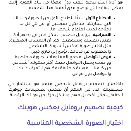
هو أداة استراتيجية تلعب دورًا مهمًا في بناء الهوية. إليك
بعض النقاط التي توضح مدى أهمية هذا التصميم:
الانطباع الأول
: يبدأ الانطباع الأول من الصورة والبيانات
التي تشاركها. قد تكون دقيقتين أو أقل هي كل ما
تحتاجه لجذب اهتمام شخص ما.
الاحترافية
: بروفايل مصمم بشكل احترافي يظهر أنك
تعتني بنفسك وبسمعتك. كما أن اللمسات الصغيرة،
مثل اختيار صورة تعكس أسلوبك الشخصي
والمطلوب في مجالك، تؤدي إلى فارق كبير.
فرص التواصل
: مجمع المعلومات بصورة مختصرة
وواضحة يجعل التواصل معك أكثر سهولة. أشخاص
من خلفيات مهنية مختلفة يمكنهم التعرف عليك
والتواصل دون عوائق.
باختصار، تصميم بروفايل شخصي متميز هو استثمار في
مستقبلك. لذا، من المهم أن تعكس تصميماتك جوهرك
الحقيقي، فكل تفصيل مهم ويشكل جزءًا من هويتك الرقمية.
كيفية تصميم بروفايل يعكس هويتك
اختيار الصورة الشخصية المناسبة