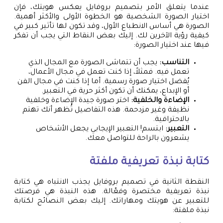
عندما يتعلق الأمر بتصميم بروفايل يعكس هويتك، فإن
اختيار الصورة الشخصية هو الخطوة الأولى والأكثر أهمية.
الصورة هي أساس الانطباع الأول، وقد تكون لها تأثير كبير في
كيفية رؤية الآخرين لك. إليك بعض النقاط التي يجب أن تفكر
فيها عند اختيار الصورة:
التناسب:
يجب أن تتماشى الصورة مع المجال الذي
تعمل فيه. فمثلاً، إذا كنت تعمل في مجال الأعمال،
يُفضل اختيار صورة رسمية. أما إذا كنت في مجال الفن
أو الإبداع، يمكنك أن تكون أكثر حرية في التعبير.
الإضاءة والخلفية:
اختر صورة جيدة الإضاءة وخلفية
نظيفة وغير مزدحمة. هذه التفاصيل تُظهر أنك تهتم
بالاحترافية.
التعبير:
ابتسم! التعبير الإيجابي يجعل الأشخاص
يشعرون بالراحة للتواصل معك.
كتابة نبذة تعريفية ملفتة
النقطة الثانية في تصميم بروفايل يجذب الانتباه هي كتابة
نبذة تعريفية مختصرة وفعّالة. هذه النبذة هي فرصتك
للتعبير عن هويتك ومهاراتك. إليك بعض النصائح لكتابة
نبذة ملفتة: