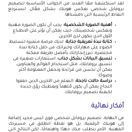
لقد استكشفنا معًا العديد من الجوانب الأساسية لتصميم
بروفايل شخصي يعكس هويتك بشكل فعّال. لنسترجع
النقاط الرئيسية التي ناقشناها:
أهمية الصورة الشخصية:
يجب أن تكون الصورة مهنية
وتعكس شخصيتك، حيث يمكن أن تؤثر على الانطباع
الأول الذي يتكون لدى الآخرين.
كتابة نبذة تعريفية جذابة:
لديك فرصة متميزة لتسليط
الضوء على مهاراتك وخبراتك من خلال كتابة نبذة
مختصرة، تبرز إنجازاتك بأفضل طريقة ممكنة.
تنسيق البيانات بشكل جذاب:
استثمارات صغيرة في
تنسيق بروفايلك، مثل استخدام القوائم والعناوين،
يمكن أن تحسن من قراءته وتجعل المعلومة أكثر
وضوحًا.
دراسة حالات ناجحة:
التعلم من الآخرين الذين حققوا
النجاح يمكن أن يكون مُلهماً ويعطيك رؤى جديدة
لكيفية تصميم بروفايلك.
أفكار نهائية
في النهاية، تصميم بروفايل شخصي قوي ليس مجرد إضافة
إلى هويتك الرقمية، بل هو نقطة انطلاق في مسيرتك
المهنية. الأمر يتطلب منك جهدًا واهتمامًا، لكن النتائج التي