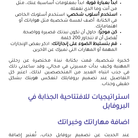
ابدأ بعبارة قوية:
ابدأ بمعلومات أساسية عنك، مثل
من أنت وما الذي تفعله.
استخدم أسلوب شخصي:
استخدم أسلوبك الخاص
في الكتابة. أضف لمسة شخصية مثل هواياتك أو
اهتماماتك.
كن موجزًا:
حاول أن تكون نبذتك قصيرة وواضحة.
يُفضل أن لا تتجاوز 200 كلمة.
قم بتسليط الضوء على إنجازاتك:
اذكر بعض الإنجازات
المهمة أو المهارات التي تميزك عن الآخرين.
كخبرة شخصية، قمت بكتابة نبذة مختصرة عن رحلتي
المهنية وكيف بدأت مسيرتي في مجالي، وقد ساعدني ذلك
في جذب انتباه العديد من المتخصصين. لذلك، اعتبر كل
التفاصيل عند تصميم بروفايلك لتعكس هويتك بشكل
حقيقي وجذاب.
استراتيجيات للافتتاحية الجذابة في
البروفايل
اضافة مهاراتك وخبراتك
عند الحديث عن تصميم بروفايل جذاب، تُعتبر إضافة