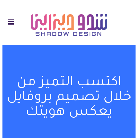
اكتسب التميز من
خلال تصميم بروفايل
يعكس هويتك