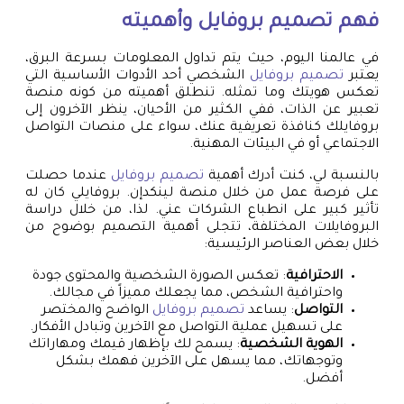
فهم
تصميم بروفايل
وأهميته
في عالمنا اليوم، حيث يتم تداول المعلومات بسرعة البرق،
يعتبر
تصميم بروفايل
الشخصي أحد الأدوات الأساسية التي
تعكس هويتك وما تمثله. تنطلق أهميته من كونه منصة
تعبير عن الذات، ففي الكثير من الأحيان، ينظر الآخرون إلى
بروفايلك كنافذة تعريفية عنك، سواء على منصات التواصل
الاجتماعي أو في البيئات المهنية.
بالنسبة لي، كنت أدرك أهمية
تصميم بروفايل
عندما حصلت
على فرصة عمل من خلال منصة لينكدإن. بروفايلي كان له
تأثير كبير على انطباع الشركات عني. لذا، من خلال دراسة
البروفايلات المختلفة، تتجلى أهمية التصميم بوضوح من
خلال بعض العناصر الرئيسية:
الاحترافية
: تعكس الصورة الشخصية والمحتوى جودة
واحترافية الشخص، مما يجعلك مميزاً في مجالك.
التواصل
: يساعد
تصميم بروفايل
الواضح والمختصر
على تسهيل عملية التواصل مع الآخرين وتبادل الأفكار.
الهوية الشخصية
: يسمح لك بإظهار قيمك ومهاراتك
وتوجهاتك، مما يسهل على الآخرين فهمك بشكل
أفضل.