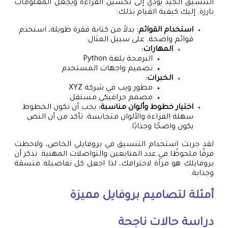
التنسيق الجيد يؤدي إلى تحسين القراءة ويجعل المعلومات
بارزة. إليك كيفية القيام بذلك:
استخدام القوائم:
بدلاً من كتابة فقرة طويلة، استخدم
قوائم واضحة. على سبيل المثال:
المهارات:
البرمجة بلغة Python
تصميم واجهات المستخدم
الخبرات:
مطور ويب في شركة XYZ
مصمم جرافيكي مستقل
اختيار خطوط وألوان مناسبة:
يجب أن تكون الخطوط
سهلة القراءة والألوان متجانسة. تأكد من أن النص
يكون واضحًا وجذابًا.
لقد جربت استخدام التنسيق في بروفايلي الخاص، ولاحظت
فرقًا ملحوظًا في عدد المتابعين والتواصلات المهنية. تذكر أن
بروفايلك هو مرآة لاحترافك، لذا اجعل كل تفاصيله متسقة
وجذابة.
أمثلة لتصاميم بروفايل مميزة
دراسة حالات ناجحة