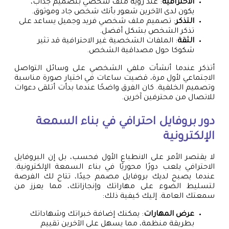
الاحترافية
: عند رؤية ملف شخصي بتصميم جذاب،
يكون لدى الآخرين شعور بأنك شخص جاد وموثوق.
التذكر
: تصميم ملف شخصي فريد وجميل يساعد على
تذكر الشخص بشكل أفضل.
الثقة
: الملفات الشخصية غير الاحترافية قد تثير
شكوكا حول مصداقية الشخص.
أتذكر عندما أنشأت ملفي الشخصي على وسائل التواصل
الاجتماعي لأول مرة، قضيت ساعات في اختيار صورة مناسبة
وتصميم الخلفية. كان الفرق واضحًا عندما بدأت أتلقى دعوات
للاتصال من محترفين آخرين.
دور بروفايل احترافي في بناء السمعة
الإلكترونية
لا يقتصر الأمر على الانطباع الأول فحسب، بل إن البروفايل
الاحترافي يلعب دورًا محوريًا في بناء السمعة الإلكترونية.
عندما يصبح لديك بروفايل مصمم جيدًا، تتاح لك الفرصة
لتسليط الضوء على مهاراتك وإنجازاتك، مما يعزز من
سمعتك العامة. إليك كيفية ذلك:
عرض المهارات
: يمكنك إضافة خبراتك وشهاداتك
بطريقة منظمة، مما يسهل على الآخرين تقييم