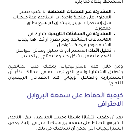
استخدمها بذكاء كما يلي:
المشاركة عبر المنصات المختلفة
: لا تكتفِ بنشر
المحتوى على منصة واحدة، بل استخدم عدة منصات
مثل إنستغرام، تويتر ولينكد إن لتوسيع نطاق
جمهورك.
المشاركة في المحادثات التاريخية
: شارك في
الهَاشتاغات الشائعة وقم بطرح آرائك. هذا يجذب
الانتباه ويوفر فرصة للتواصل.
تحليل الأداء
: استخدم أدوات تحليل وسائل التواصل
لفهم ما يعمل بشكل جيد وما يحتاج إلى تحسين.
ومن خلال هذه الاستراتيجيات، يمكنك جذب المتابعين
وتحقيق الانتشار الواسع الذي ترغب به في مجالك. تذكّر أن
الاستمرارية والتفاعل الإيجابي هما المفتاحان الرئيسيان
للنجاح!
كيفية الحفاظ على سمعة البروايل
الاحترافي
بعد أن حققت انتشارًا واسعًا وجذبت المتابعين، يبقى التحدي
الأكبر هو الحفاظ على سمعة بروفايلك الاحترافي. إليك بعض
الاستراتيجيات التي يمكن أن تساعدك في ذلك.