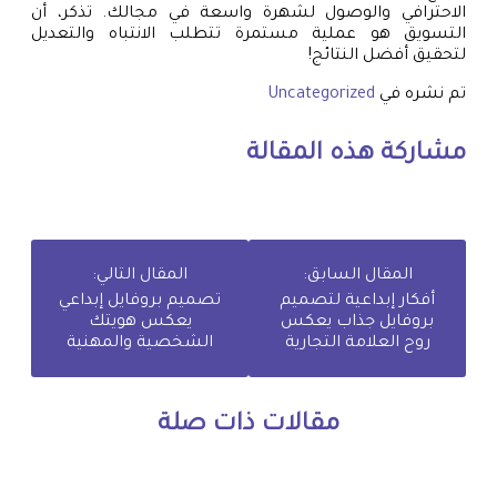
الاحترافي والوصول لشهرة واسعة في مجالك. تذكر، أن
التسويق هو عملية مستمرة تتطلب الانتباه والتعديل
لتحقيق أفضل النتائج!
تم نشره في
Uncategorized
مشاركة هذه المقالة
المقال السابق:
المقال التالي:
أفكار إبداعية لتصميم
تصميم بروفايل إبداعي
بروفايل جذاب يعكس
يعكس هويتك
روح العلامة التجارية
الشخصية والمهنية
مقالات ذات صلة