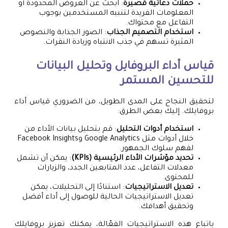
حملات دعائية قصيرة
: ابحث عن العروض المحدودة أو
المعلومات الفريدة لتنبيه المستخدمين بوجوب
التفاعل مع محتواك.
استخدام التصميم الجذاب
: الصور الجذابة والنصوص
المثيرة تسهم في جذب الانتباه وزيادة النقرات.
قياس أداء البروفايل وتحليل البيانات
للتحسين المستمر
لتحقيق النجاح على المدى الطويل، من الضروري قياس أداء
بروفايلك. إليك بعض الطرق:
استخدام أدوات التحليل
: قم بتحليل بيانات الأداء من
خلال أدوات مثل Google Analytics وFacebook Insights
لفهم سلوك الجمهور.
تحديد مؤشرات الأداء الرئيسية (KPIs)
: يمكن أن تشمل
معدلات التفاعل، عدد المتابعين الجدد، والزيارات
للمحتوى.
تعديل الاستراتيجيات
: استنادًا إلى التحليلات، يمكن
تعديل الاستراتيجيات الحالية للوصول إلى أداء أفضل
وتحقيق أهدافك.
باتباع هذه الاستراتيجيات الفعّالة، يمكنك تعزيز بروفايلك