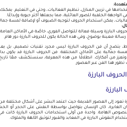
تعددة:
خدامها في تزيين المنازل، تنظيم الفعاليات، وحتى في التعليم. يمكنك
في الواجهة الخلفية للصور العائلية، مما يجعلها أكثر حيوية وإبداعًا.
اليات، يمكن استخدام الحروف لتوجيه الضيوف أو لإضافة لمسة جمالي
ل:
حروف البارزة وسيلة فعالة للتواصل الفوري، خاصًة في الأماكن العامة. أح
سالة معينة بوضوح، وفي هذه الحالة يكون للحروف البارزة دور هام.
ط، يتضح أن فن الحروف البارزة ليس مجرد تقنيات تصميم، بل يع
ة جمالية على الأماكن المختلفة. فن الحروف البارزة قد يكون بداي
 من أفكارك. انطلاقًا من هذه المعرفة، سنستكشف معًا تاريخ ا
 تطور هذا الفن عبر العصور.
لحروف البارزة
البارزة
ة تعود إلى العصور القديمة حيث اعتمد البشر على أشكال مختلفة من ا
مان الغابرة، كان الإنسان يتواصل بواسطة النقش على الحجر أو ال
نصوص الهامة. واحدة من أولى استخدامات الحروف البارزة كانت في
خدام النقوش البارزة في المعابد والقبور لتوثيق الآلهة والملوك.