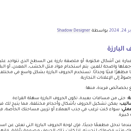
 2024
بواسطة
Shadow Designer
البارزة
عبارة عن أشكال مكتوبة أو ملصقة بارزة عن السطح الذي تتواجد علي
جعلها واضحة للعين. يتم استخدام مواد مثل الخشب، المعدن، أو الب
 مظهرًا فنيًا وجذابًا. تستخدم الحروف البارزة بشكل واسع في مختلف 
لاً إلى الإعلانات التجارية.
تع بخصائص فريدة، منها:
ة:
حتى من مسافات بعيدة، تكون الحروف البارزة سهلة القراءة.
ساليب:
يمكن تشكيل الحروف بأشكال وأحجام مختلفة، مما يتيح لك فرص
ملي:
سواء كنت ترغب في جذب العملاء أو تزيين مساحتك الخاصة، فإن 
كبيرة.
ندما تدخل مطعمًا جديدًا، فإن لوحة الحروف البارزة التي تعلن عن ا
ك وتثير فضولك لتجربته. إذا كانت تلك الحروف مصممة بأناقة، فإنه