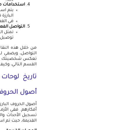
استخدامات م
يتم است
البارزة 
في الفع
التواصل الفعا
تمثل ال
توصيل ر
من خلال هذه النقا
التواصل، ويضفي لمس
تعكس شخصيتك وتعزز
القسم التالي، وكيف
تاريخ
لوحات ا
أصول الحروف 
أصول الحروف البارز
أفكارهم. ففي الأز
تسجيل الأحداث وال
القديمة، حيث تم است