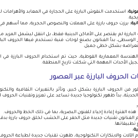
ونية:
استخدمت النقوش البارزة على الحجارة في المعابد والأهرامات ل
يخية.
نية:
برزت حروف بارزة على العملات والنصوص الحجرية، مما أسهم في ت
البارزة لم يقتصر على الأماكن الدينية فقط، بل انتقل ليشمل المزيد 
ر الوسطى، بدأ الفنانون بصنع لوحات فنية تستخدم فيها الحروف البارز
تعراضه بشكل خطي جميل.
هندسة المعمارية القوطية، حيث تم استخدام الحروف البارزة في ال
يل الأحداث المهمة التي شكلت تاريخ المنطقة.
ت الحروف البارزة
عبر العصور
ر فن الحروف البارزة بشكل كبير، وتأثر بالتغيرات الثقافية والتكن
لحديثة، بدأ ظهور تكنولوجيا جديدة تساعد على تعزيز وتقنيات الحروف الب
ه الفترة إعادة إحياء للفنون البصرية، بما في ذلك الخط والحروف.
الفنانون تقنيات جديدة مثل الحفر على الخشب لخلق حروف بارزة بدق
تطبيقاتها.
ة:
 الآلات والابتكارات التكنولوجية، ظهرت تقنيات جديدة لطباعة الحرو