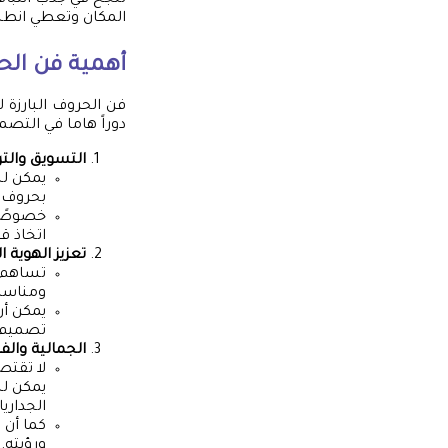
المكان وتعطي انطباعًا
أهمية فن الحر
فن الحروف البارزة
دوراً هاما في التصم
التسويق والتر
يمكن للح
بحروف با
خصوصًا 
اتخاذ قرا
تعزيز الهوية ا
تساهم ا
ومناسب 
يمكن أن
تصميم ا
الجمالية والف
لا تقتص
يمكن لل
الجداريا
كما أن 
ورؤيته.