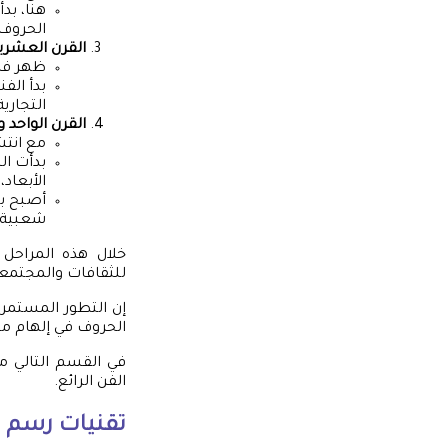
هنا، بد
الحروف،
القرن العشري
ظهر فن 
بدأ الف
التجارية
القرن الواحد 
مع انتش
بدأت ال
الأبعاد،
أصبح بإ
شعبية ه
خلال هذه المراحل 
للثقافات والمجتمعا
إن التطور المستمر 
الحروف في إلهام مصم
في القسم التالي م
الفن الرائع.
تقنيات رسم