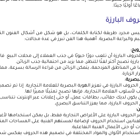
 أوليًا جيدًا.
وف البارزة
 ليس مجرد طريقة لكتابة الكلمات، بل هو شكل من أشكال الفنون الت
يم والبراعة البصرية. أهمية هذا الفن تبرز في عدة مجالات:
ويج:
روف البارزة أن تلعب دورًا حيويًا في جذب العملاء إلى محلات البيع. فال
رزة تصبح أكثر لفتًا للنظر، مما يزيد من احتمالية جذب الزبائن.
في المناطق المزدحمة، يتمكن الزبائن من قراءة الرسالة بسرعة، م
ر الزيارة.
لبصرية:
لحروف البارزة في تعزيز الهوية البصرية للعلامة التجارية. إذا تم تص
لأسلوب العلامة التجارية، فإنها تصبح تمثيلًا مميزًا لها.
 يكون لديك حقائب، بطاقات عمل، أو حتى إعلانات عبر الإنترنت تتنا
لحروف البارزة، مما يعزز التناسق البصري.
ن:
ر الحروف البارزة على الأغراض التجارية فقط، بل يمكن استخدامها لأغر
فنانين استخدام الحروف لإضافة لمستهم الفنية على المساحات المت
ت أو حتى الأعمال الفنية التفاعلية.
استخدام الألوان والمواد المختلفة في تصميم هذه الحروف يعكس شخ