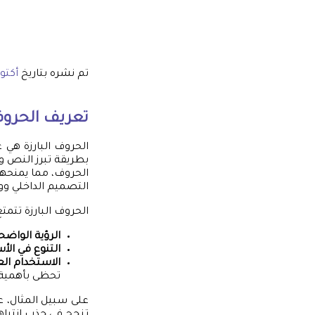
تم نشره بتاريخ
أكتوبر 24,
تعريف الحروف 
الحروف البارزة هي 
بطريقة تبرز النص و
الحروف، مما يمنحها
التصميم الداخلي ووصو
الحروف البارزة تتم
الرؤية الواضح
التنوع في الأ
الاستخدام الع
تحظى بأهمية 
على سبيل المثال، ع
تنجح في جذب انتباه