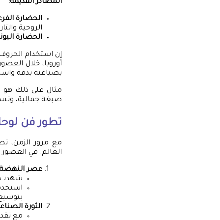
المصادر القديمة:
الحضارة الفرع
الروحية والتار
الحضارة اليونا
إن استخدام الحروف 
أوروبا، خلال العصو
بصياغته بدقة واس
مثال على ذلك هو ال
صبغة جمالية، وتسج
تطور فن
لوحا
مع مرور الزمن، تطو
العالم. في العصور ا
عصر النهضة:
شهدت هذ
استخدم 
بتوسيع 
الثورة الصناعي
مع تقدم