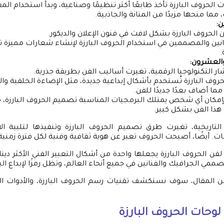
أت الحروف البارزة تأخذ طابعًا أكثر تنظيمًا وصناعية، وبدأ استخدام ال
 مما منحها مزيدًا من المتانة والجاذبية.
ن:
الحروف البارزة بشكل لافت في فنون الإعلان والديكور.
نانين والمصممين في استخدام الحروف البارزة لإنشاء شعارات مميزة ت
.
والعشرون:
ار التكنولوجيا الرقمية، تغيرت أساليب الفن بطريقة جذرية.
حروف البارزة تُستخدم بأشكال إبداعية جديدة، مثل الإضاءة الخلفية وا
 مما أضاف بعدًا جديدًا للفن.
مكان أي شخص يمتلك البرمجيات المناسبة تصميم الحروف البارزة، م
ذا الفن بشكل كبير.
التاريخية، تغيرت طرق تصميم الحروف البارزة وتنفيذها لتلبية الا
ت. أيضًا، أصبحت الحروف تعبر عن هوية ثقافية وفنية لكل فترة زمنية
لفن الحروف البارزة يجعلها واحدة من أشكال التعبير الفني الأكثر دي
مي الجرافيك والفنانين في جميع أنحاء العالم، وتظل رمزًا لإبداع ال
ن المقال، سوف نستكشف تقنيات رسم الحروف البارزة، والأدوات 
لوحات الحروف البارزة