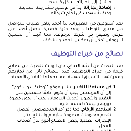
مشيرًا إلى إنجازاته بشكل مُبسط.
إضافة إنجازاته
: بدأ في توضيح مشاريعه السابقة
وكيف أسهمت في نجاح شركاته.
بعد أسبوعين من التغييرات، بدأ أحمد يتلقى طلبات للتواصل
من مديري التوظيف. وبعد فترة قصيرة، حصل أحمد على
عرض وظيفي في شركة مرموقة، مما أثبت أن تحسين
البروفايل يُمكن أن يعكس الجهد والشغف.
نصائح من خبراء التوظيف
بعد التحدث عن أمثلة النجاح، حان الوقت للحديث عن نصائح
قيمة من خبراء التوظيف. هذه النصائح تأتي من تجاربهم
ومعرفتهم بالأسواق المهنية، مما يجعلها غاية في الأهمية:
كن مستعدًا للتغيير
: يشير موقع “توظيف دوت كوم”
إلى أن المرشحين يجب أن يكونوا دائمًا منفتحين على
التغيير والتطوير. تحديث البروفايل يجب أن يكون خطوة
دورية، وليست لمسة عابرة.
استخدم الأرقام
: كما ذكر أحد المتخصصين، يُفضل
تقديم معلومات مدعومة بالأرقام والنتائج. ذكر
الإنجازات العددية يجعل الانطباع أقوى لدى أصحاب
العمل.