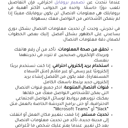
عندما نتحدث عن
تصميم بروفايل
احترافي، فإن التفاصيل
تلعب دورًا حاسمًا. واحدة من الجوانب الأكثر أهمية في
بروفايلك هي معلومات الاتصال. لن يكون بروفايلك مفيدًا إذا
لم يتمكن الأشخاص من التواصل معك بسهولة.
في تجربتي، وجدت أن تحديث معلومات الاتصال بشكل دوري
يساعدني على الظهور بشكل أفضل. إليك بعض الخطوات
لضمان دقة معلومات الاتصال:
تحقق من صحة المعلومات
: تأكد من أن رقم هاتفك
وبريدك الإلكتروني صحيحين. لا تتردد في تجربتهما
بنفسك.
استخدام بريد إلكتروني احترافي
: إذا كنت تستخدم بريدًا
إلكترونيًا غير رسمي أو غير ملائم (مثل الأسماء
المستعارة)، فقد يكون من الأفضل إنشاء بريد
إلكتروني جديد يرتبط باسمك الكامل.
قنوات الاتصال المتنوعة
: اذكر جميع قنوات الاتصال
التي يمكن للأشخاص التواصل معك من خلالها.
يمكنك تزويدهم بروابط لوسائل التواصل الاجتماعي
الاحترافية، أو حتى برامج الدردشة الخاصة بالعمل مثل
“Slack” أو “Microsoft Teams”.
تحديث مستمر
: إذا قمت بتغيير مكان العمل أو انتقلت
إلى مدينة جديدة، تأكد من تحديث معلومات الاتصال
بعد كل تغيير. عندما يعثر عليك شخص ما لأغراض