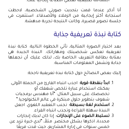
ابتسامة طبيعية تعطي انطباعًا إيجابيًا عنك.
أنا أذكر عندما قمت بتحديث صورتي الشخصية، لاحظت
استجابة أكثر إيجابية من الزملاء والأصدقاء. استثمرت في
جلسة تصوير قصيرة، وكانت النتيجة تجربة مدهشة.
كتابة نبذة تعريفية جذابة
بعد اختيار الصورة المثالية، تأتي الخطوة التالية: كتابة نبذة
تعريفية تعكس شخصيتك ومهاراتك. النبذة الجيدة هي
بمثابة بطاقة التعريف الخاصة بك، لذلك عليك أن تجعلها
جذابة وتشمل المعلومات المناسبة.
إليك بعض النصائح حول كتابة نبذة تعريفية ناجحة:
ابدأ بنقطة قوية
: اجذب انتباه القارئ من الجملة الأولى.
يمكنك استخدام عبارة تلخص شغفك أو
تخصصك.على سبيل المثال: “أنا مهندس برمجيات
شغوف بتطوير حلول مبتكرة في عالم التكنولوجيا.”
استخدم لغة بسيطة
: تجنب التعقيد اللغوي. اجعل
النبذة سهلة القراءة وتجذب انتباه القراء.
تسليط الضوء على الإنجازات
: إذا كان لديك إنجازات
محددة، اذكرها بشكل مختصر. مثلاً، “لدي خبرة تزيد عن
خمس سنوات في إدارة المشاريع، حيث قدت فريقًا