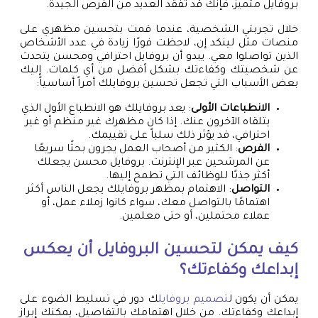
بروفايل متميز، فإنك قد تفقد العديد من الفرص الجيدة.
خلال تجربتي الشخصية، عندما قمت بتحسين مظهري على
منصات مثل لينكد إن، لاحظت فورًا زيادة في عدد الأشخاص
الذين تواصلوا معي. يبدو أن بروفايل احترافي ومحسن يتحدث
عن شخصيتك وكفاءتك بشكل أفضل من أي كلمات. إليك
بعض الأسباب التي تجعل تحسين بروفايلك أمراً أساسياً:
الانطباعات الأولى
: يعد بروفايلك هو الانطباع الأول الذي
يتلقاه الآخرون عنك. إذا كان مظهرك غير منظم أو غير
احترافي، قد يؤثر ذلك سلباً على تقييمك.
الفرص
: الكثير من أصحاب العمل يجرون بحثًا سريعًا
عن المرشحين عبر الإنترنت. بروفايل محسن يجعلك
أكثر جذبًا للوظائف التي تطمح إليها.
التواصل
: الاهتمام بمظهر بروفايلك يجعل الناس أكثر
اهتمامًا بالتواصل معك، سواء كانوا زملاء عمل، أو
عملاء محتملين، أو حتى معلمين.
كيف يمكن لتحسين البروفايل أن يعكس
إبداعك وكفاءتك؟
يمكن أن يكون ل
تصميم بروفايل
ك دور في تسليط الضوء على
إبداعك وكفاءتك. من خلال اهتمامك بالتفاصيل، يمكنك إبراز