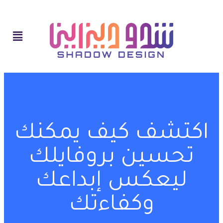
اكتشف كيف يمكنك
تحسين بروفايلك
ليعكس إبداعك
وكفاءتك