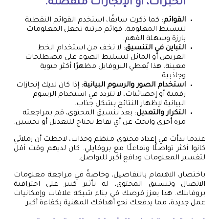
الخبرات، أو الإنجازات منفصلة.
القوائم
: كما ذكرت سابقًا، استخدم القوائم النقطية
لتبسيط المعلومة. قوائم مرتبة تجعل المعلومات
بارزة وسهلة الفهم.
التباين في التنسيق
: لا تخف من استخدام الخط
العريض أو المائل لتسليط الضوء على مصطلحات
معينة. هذا يُعطي البروفايل مظهرًا أكثر حيوية
وجاذبية.
استخدام الصور والرسوم البيانية
: إذا كان لديك إنجازات
رقمية أو إحصائيات، لا تتردد في استخدام الرسوم
البيانية لإظهار النتائج بشكل جذاب.
التكرار والتعديل
: بعد تنسيق المحتوى، قم بمراجعته
مرة أخرى وابحث عن أي نقاط تحتاج للتعديل أو تحسين.
عندما بدأت في إعداد محتوى منظم وجذاب، لاحظت أن زملائي
كانوا أكثر تواصلًا وتفاعلًا مع بروفايلي. كان لديهم وقت أقل
لتفسير المعلومات ودافع أكبر للتواصل.
باختصار، الاهتمام بالتفاصيل، وخاصةً في مراجعة معلومات
الاتصال وتنسيق المحتوى، له تأثير كبير على احترافية
بروفايلك. هذا يعزز فرصك في بناء شبكة علاقات وإمكانيات
عمل جديدة، مما يدفعك نحو أهدافك المهنية بكفاءة أكبر.