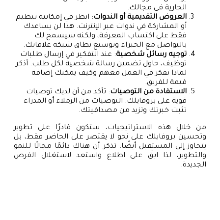
الجارية في مجالك.
العروض التقديمية أو الندوات
: انظر في إمكانية تنظيم
أو المشاركة في ندوات عبر الإنترنت. هذا لن يساعدك
فقط على اكتساب المعرفة، ولكنه سيسمح لك
بالتواصل مع الخبراء وتوسيع نطاق شبكة علاقاتك.
توجيه رسائل شخصية
: عند التفكير في إرسال طلبات
توظيف، حاول تضمين رسالة شخصية لكل طلب. أذكر
لماذا تفكر في العمل معهم وكيف يمكنك إضافة
قيمة للفريق.
الاستفادة من التوصيات
: تأكد من أن لديك توصيات
قوية على بروفايلك. التوصيات من الزملاء أو المدراء
تثبت خبرتك وتزيد من مصداقيتك.
من خلال هذه الاستراتيجيات، ستكون قادرًا على تطوير
وتحسين بروفايلك على نحو لا يقتصر على الحاضر فقط، بل
يتجاوز إلى المستقبل أيضًا. تذكر أن هناك دائمًا مجالًا للنمو
والتطوير، لذا ابقَ على اطلاع واستعد لاستغلال الفرص
الجديدة.