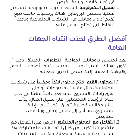
في تعزيز خلافك وزيادة الفرص.
تفعيل التكنولوجيا
: استخدم أدوات تكنولوجية لتسهيل
عملية تحسين البروفايل. هناك برمجيات خاصة تتبع
تقدم أداء بروفايلك في الشبكات الاجتماعية وتحدد
النقاط التي تحتاج للعمل عليها.
أفضل الطرق لجذب انتباه الجهات
العامة
بعد تحسين بروفايلك لمواكبة التطورات الحديثة، يجب أن
تكون هناك استراتيجيات لجذب انتباه أصحاب العمل
والجهات العامة. إليك بعض الطرق الفعالة:
المحتوى القيم
: قدّم محتوى لائقاً ومفيداً على شبكاتك
الاجتماعية، مثل مقالات، فيديوهات، أو حتى
انفوجرافات. المحتوى الجيد يعد عاملاً مهمًا في جذب
انتباه الرؤساء المحتملين. على سبيل المثال، بدأت
بنشر مقالات قصيرة تتعلق بتجربتي في إدارة
المشاريع، مما أدى إلى تفاعل إيجابي وزيادة عدد
المتابعين.
التفاعل مع المحتوى المنشور
: احرص على التفاعل مع
منشورات الآخرين من خلال التعليقات والمشاركة. هذا
يزيد من ظهور اسمك ويجعلك جزءًا من المحادثات