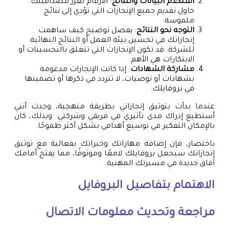
استخدم البيانات والنتائج
: الأرقام تعزز مصداقيتك.
حاول تقديم جميع الإنجازات التي تؤدي إلى نتائج
ملموسة.
التوجه نحو النتائج
: يفضل توضيح كيف ساهمت
إنجازاتك في تحسين بيئة العمل أو النتائج النهائية
للشركة. قد تكون الإنجازات التي تتعلق بالتحسينات أو
الابتكارات هي الأهم.
مشاركة الشهادات
: إذا كانت الإنجازات مدعومة
بشهادات أو توصيات، لا تتردد في ذكرها أو تضمينها
في بروفايلك.
عندما بدأت بتوثيق إنجازاتي بطريقة منهجية، وجدت أنني
أستطيع إدراك مدى تأثيري في فريقي وشركتي. وبذلك، كان
بالإمكان التفكير في توسيع أهدافي بشكل أكثر طموحًا.
باختصار، فإن إضافة مهاراتك وخبراتك بفعالية مع توثيق
إنجازاتك سيجعل بروفايلك لامعًا وموثوقًا، مما يفتح أمامك
آفاق جديدة في مسيرتك المهنية.
الاهتمام بتفاصيل البروفايل
مراجعة وتحديث معلومات الاتصال