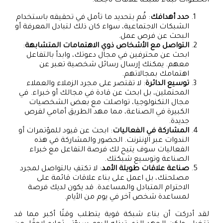
الخطوات لبناء شبكة علاقات ناجحة:
حدد أهدافك
: قُم بتحديد ما تأمل في تحقيقه باستخدام
الشبكات الاجتماعية، سواء كان ذلك لتبادل المعرفة أو
البحث عن فرص عمل.
التواصل مع الأشخاص ذوي الاهتمامات المتشابهة
:
ابحث عن محترفين في مجال دعوتك، وابدأ بالتفاعل
معهم. يمكنك إرسال رسائل شخصية تعبر عن
اهتمامك بمجالاتهم.
توسيع الدائرة
: لا تقتصر على مجرد الزملاء والعملاء
المحتملين، بل ابحث عن قادة في مجالك أو خبراء. في
مجال التكنولوجيا، تواصلت مع بعض الشخصيات
الكبيرة في الصناعة، مما مهد الطريق أمامي لفرص
جديدة.
المشاركة في الفعاليات
: ابحث عن قيود للمؤتمرات أو
الندوات عبر الإنترنت. الحضور والمشاركة في هذه
الفعاليات سوف يتيح لك فرصة التفاعل مع خبراء
الصناعة وتوسيع شبكتك.
صناعة علاقات طويلة الأمد
: لا تكتفِ بالتواصل لمجرد
مصلحتك، بل اعمل على بناء علاقات قائمة على
الاحترام المتبادل والمساعدة. قد يكون لديك فرصة
لمساعدة شخص آخر في يوم من الأيام.
لقد أدركت أن بناء شبكة قوية يتطلب وقتًا أكبر مما قد