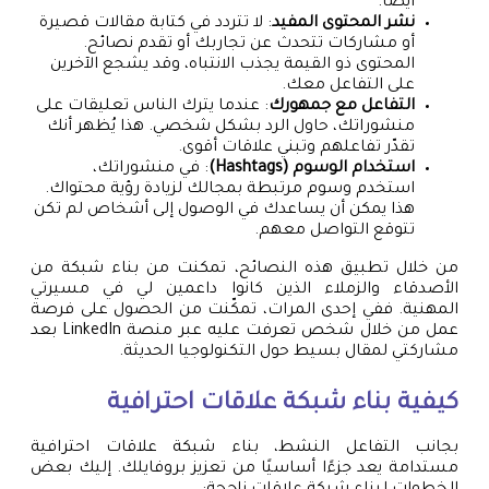
أيضًا.
نشر المحتوى المفيد
: لا تتردد في كتابة مقالات قصيرة
أو مشاركات تتحدث عن تجاربك أو تقدم نصائح.
المحتوى ذو القيمة يجذب الانتباه، وقد يشجع الآخرين
على التفاعل معك.
التفاعل مع جمهورك
: عندما يترك الناس تعليقات على
منشوراتك، حاول الرد بشكل شخصي. هذا يُظهر أنك
تقدّر تفاعلهم وتبني علاقات أقوى.
استخدام الوسوم (Hashtags)
: في منشوراتك،
استخدم وسوم مرتبطة بمجالك لزيادة رؤية محتواك.
هذا يمكن أن يساعدك في الوصول إلى أشخاص لم تكن
تتوقع التواصل معهم.
من خلال تطبيق هذه النصائح، تمكنت من بناء شبكة من
الأصدقاء والزملاء الذين كانوا داعمين لي في مسيرتي
المهنية. ففي إحدى المرات، تمكّنت من الحصول على فرصة
عمل من خلال شخص تعرفت عليه عبر منصة LinkedIn بعد
مشاركتي لمقال بسيط حول التكنولوجيا الحديثة.
كيفية بناء شبكة علاقات احترافية
بجانب التفاعل النشط، بناء شبكة علاقات احترافية
مستدامة يعد جزءًا أساسيًا من تعزيز بروفايلك. إليك بعض