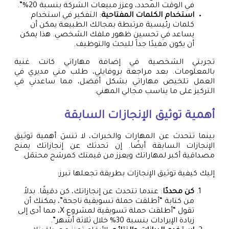
في الوقت المحدد، وعزز مبيعات الشركة بنسبة 20%”.
استخدام الكلمات المفتاحية
: التفكير في استخدام
كلمات رئيسية مرتبطة بمجالك الطبيعة يمكن أن
يساعد في تحسين ظهور ملفك الشخصي. هذا يمكن
أن يكون مفيدًا جداً للبحث والتوظيف.
تجربتي الشخصية في إضافة مهاراتي كانت غنية
بالمعلومات. بعد مراجعة بروفايلي، طلب مني مديري في
العمل تلخيص مهاراتي بشكل أفضل، مما ساعدني في
التركيز على ما يناسب مجالي المهني.
أهمية توثيق الإنجازات السابقة
بينما تتحدث عن المهارات والخبرات، لا تنسَ أهمية توثيق
الإنجازات السابقة أيضًا. إن تحدثك عن إنجازاتك يمنح
مصداقية أكبر لمهاراتك ويعزز من قيمتك كمرشح محتمَل.
إليك كيفية توثيق الإنجازات بطريقة تجعلها تبرز:
كن محددًا
: عندما تتحدث عن إنجازاتك، كن دقيقًا. بدلاً
من كتابة “أطلقت حملة تسويقية ناجحة”، يمكنك أن
تقول “أطلقت حملة تسويقية لمشروع X، مما أدى إلى
زيادة الإيرادات بنسبة 30% خلال ثلاثة أشهر”.