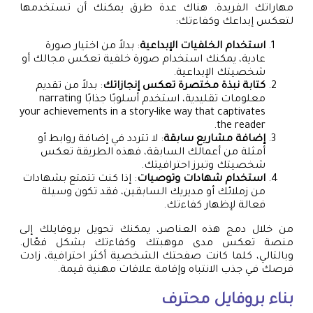
مهاراتك الفريدة. هناك عدة طرق يمكنك أن تستخدمها
لتعكس إبداعك وكفاءتك:
استخدام الخلفيات الإبداعية
: بدلاً من اختيار صورة
عادية، يمكنك استخدام صورة خلفية تعكس مجالك أو
شخصيتك الإبداعية.
كتابة نبذة مختصرة تعكس إنجازاتك
: بدلاً من تقديم
معلومات تقليدية، استخدم أسلوبًا جذابًا narrating
your achievements in a story-like way that captivates
the reader.
إضافة مشاريع سابقة
: لا تتردد في إضافة روابط أو
أمثلة من أعمالك السابقة، فهذه الطريقة تعكس
شخصيتك وتبرز احترافيتك.
استخدام شهادات وتوصيات
: إذا كنت تتمتع بشهادات
من زملائك أو مديريك السابقين، فقد تكون وسيلة
فعالة لإظهار كفاءتك.
من خلال دمج هذه العناصر، يمكنك تحويل بروفايلك إلى
منصة تعكس مدى موهبتك وكفاءتك بشكل فعّال.
وبالتالي، كلما كانت صفحتك الشخصية أكثر احترافية، زادت
فرصك في جذب الانتباه وإقامة علاقات مهنية قيمة.
بناء بروفايل محترف