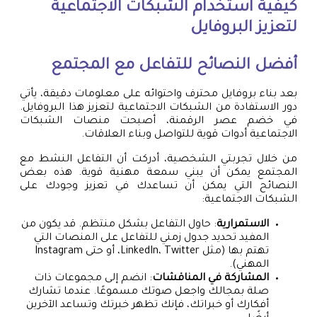
كيفية استخدام الشبكات الاجتماعية
لتعزيز البروفايل
أفضل النصائح للتفاعل مع المجتمع
بعد بناء بروفايل محترف واحتوائه على معلومات دقيقة، يأتي
دور الاستفادة من الشبكات الاجتماعية لتعزيز هذا البروفايل.
في خضم عصر الرقمنة، أصبحت منصات الشبكات
الاجتماعية أدوات قوية للتواصل وبناء العلاقات.
من خلال تجربتي الشخصية، أدركت أن التفاعل النشط مع
المجتمع يمكن أن يبني سمعة مهنية قوية. هذه بعض
النصائح التي يمكن أن تساعدك في تعزيز وجودك على
الشبكات الاجتماعية:
الاستمرارية
: حاول التفاعل بشكل منتظم. قد يكون من
المفيد تحديد جدول زمني للتفاعل على المنصات التي
تهتم بها (مثل LinkedIn، Twitter، أو حتى Instagram
المهني).
المشاركة في المناقشات
: انضم إلى مجموعات ذات
صلة بمجالك واجعل صوتك مسموعًا. عندما تشارك
أفكارك أو خبراتك، فإنك تظهر خبرتك وتساعد الآخرين