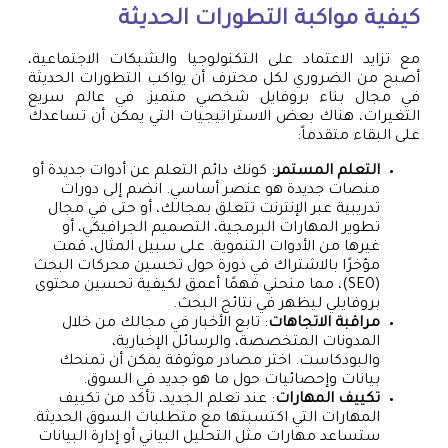
كيفية مواكبة التطورات الحديثة
مع تزايد الاعتماد على التكنولوجيا والشبكات الاجتماعية،
أصبح من الضروري لكل محترف أن يواكب التطورات الحديثة
في مجال بناء بروفايل شخصي متميز. في عالم سريع
التغيرات، هناك بعض الاستراتيجيات التي يمكن أن تساعدك
على البقاء متقدماً:
التعلم المستمر
: كونك دائم التعلم عن أدوات جديدة أو
منصات جديدة هو عنصر أساسي. انضم إلى دورات
تدريبية عبر الإنترنت تتعلق بمجالك، أو حتى في مجال
تطوير المهارات البرمجية، التصميم الجرافيكي، أو
غيرها من الأدوات التنموية. على سبيل المثال، قمت
مؤخرًا بالاشتراك في دورة حول تحسين محركات البحث
(SEO)، مما منحني فهمًا أعمق لكيفية تحسين محتوى
بروفايلي ليظهر في نتائج البحث.
مراقبة الاتجاهات
: تابع الأخبار في مجالك من خلال
المدونات المتخصصة، والرسائل الإخبارية،
والبودكاست. اختر مصادر موثوقة يمكن أن تمنحك
بيانات وإحصائيات حول ما هو جديد في السوق.
تكييف المهارات
: عند تعلم الجديد، تأكد من تكييف
المهارات التي اكتسبتها مع متطلبات السوق الحديثة.
ستساعد مهارات مثل التحليل البياني أو إدارة البيانات