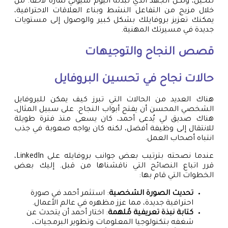
تتخيل، ولكن الجهد الذي تبذله اليوم سيؤتي ثماره لاحقًا. من
خلال مزيج من التفاعل النشط وبناء العلاقات الاحترافية،
يمكنك تعزيز بروفايلك بشكل كبير والوصول إلى مستويات
جديدة في مسيرتك المهنية.
قصص النجاح والتوجيهات
حالات نجاح في تحسين البروفايل
هناك العديد من الحالات التي تبرز كيف يمكن للبروفايل
الشخصي المحسن أن يفتح أبواب النجاح. على سبيل المثال،
هناك صديق لي يُدعى أحمد، كان يسعى منذ فترة طويلة
للانتقال إلى وظيفة أفضل، لكنه كان يواجه صعوبة في جذب
انتباه أصحاب العمل.
عندما نصحته بترتيب بعض جوانب بروفايله على LinkedIn،
قرر اتباع النصائح التي ناقشناها من قبل. إليك بعض
الخطوات التي قام بها:
تحديث الصورة الشخصية
: استثمر أحمد في صورة
احترافية جديدة، مما عزز مظهره في عالم الأعمال.
كتابة نبذة تعريفية مُلهمة
: اختار أحمد أن يتحدث عن
شغفه بتكنولوجيا المعلومات وتطوير البرمجيات،