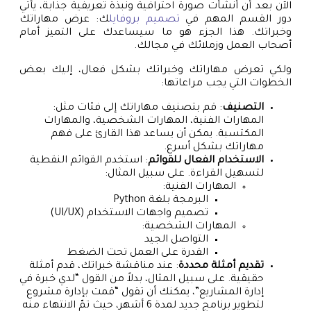
الآن بعد أن أنشأت صورة احترافية ونبذة تعريفية جذابة، يأتي
دور القسم المهم في
تصميم بروفايل
ك: عرض مهاراتك
وخبراتك. هذا الجزء هو ما سيساعدك على التميز أمام
أصحاب العمل وزملائك في مجالك.
ولكي تعرض مهاراتك وخبراتك بشكل فعال، إليك بعض
الخطوات التي يجب مراعاتها:
التصنيف
: قم بتصنيف مهاراتك إلى فئات مثل:
المهارات الفنية، المهارات الشخصية، والمهارات
المكتسبة. يمكن أن يساعد هذا القارئ على فهم
مهاراتك بشكل أسرع.
الاستخدام الفعال للقوائم
: استخدم القوائم النقطية
لتسهيل القراءة. على سبيل المثال:
المهارات الفنية:
البرمجة بلغة Python
تصميم واجهات الاستخدام (UI/UX)
المهارات الشخصية:
التواصل الجيد
القدرة على العمل تحت الضغط
تقديم أمثلة محددة
: عند مناقشة خبراتك، قدم أمثلة
حقيقية. على سبيل المثال، بدلاً من القول “لدي خبرة في
إدارة المشاريع”، يمكنك أن تقول “قمت بإدارة مشروع
لتطوير برنامج جديد لمدة 6 أشهر، حيث تمّ الانتهاء منه