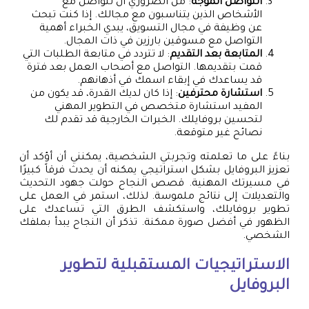
التواصل الموجه
: من الضروري أن تتواصل مع
الأشخاص الذين يتناسبون مع مجالك. إذا كنت تبحث
عن وظيفة في مجال التسويق، يبدي الخبراء أهمية
التواصل مع مسوقين بارزين في ذات المجال.
المتابعة بعد التقديم
: لا تتردد في متابعة الطلبات التي
قمت بتقديمها. التواصل مع أصحاب العمل بعد فترة
قد يساعدك في إبقاء اسمك في أذهانهم.
استشارة محترفين
: إذا كان لديك القدرة، قد يكون من
المفيد استشارة متخصص في التطوير المهني
لتحسين بروفايلك. الخبرات الخارجية قد تقدم لك
نصائح غير متوقعة.
بناءً على ما تعلمته وتجربتي الشخصية، يمكنني أن أؤكد أن
تعزيز البروفايل بشكل استراتيجي يمكنه أن يحدث فرقاً كبيرًا
في مسيرتك المهنية. قصص النجاح حولت جهود التحديث
والتعديلات إلى نتائج ملموسة. لذلك، استمر في العمل على
تطوير بروفايلك، واستكشف الطرق التي تساعدك على
الظهور في أفضل صورة ممكنة. تذكر أن النجاح يبدأ بملفك
الشخصي.
الاستراتيجيات المستقبلية لتطوير
البروفايل