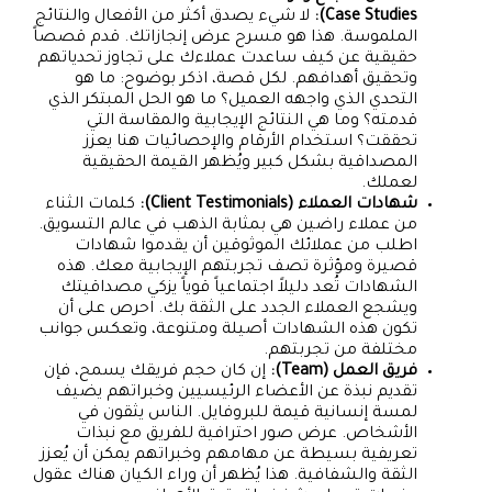
Case Studies):
لا شيء يصدق أكثر من الأفعال والنتائج
الملموسة. هذا هو مسرح عرض إنجازاتك. قدم قصصاً
حقيقية عن كيف ساعدت عملاءك على تجاوز تحدياتهم
وتحقيق أهدافهم. لكل قصة، اذكر بوضوح: ما هو
التحدي الذي واجهه العميل؟ ما هو الحل المبتكر الذي
قدمته؟ وما هي النتائج الإيجابية والمقاسة التي
تحققت؟ استخدام الأرقام والإحصائيات هنا يعزز
المصداقية بشكل كبير ويُظهر القيمة الحقيقية
لعملك.
شهادات العملاء (Client Testimonials):
كلمات الثناء
من عملاء راضين هي بمثابة الذهب في عالم التسويق.
اطلب من عملائك الموثوقين أن يقدموا شهادات
قصيرة ومؤثرة تصف تجربتهم الإيجابية معك. هذه
الشهادات تُعد دليلاً اجتماعياً قوياً يزكي مصداقيتك
ويشجع العملاء الجدد على الثقة بك. احرص على أن
تكون هذه الشهادات أصيلة ومتنوعة، وتعكس جوانب
مختلفة من تجربتهم.
فريق العمل (Team):
إن كان حجم فريقك يسمح، فإن
تقديم نبذة عن الأعضاء الرئيسيين وخبراتهم يضيف
لمسة إنسانية قيمة للبروفايل. الناس يثقون في
الأشخاص. عرض صور احترافية للفريق مع نبذات
تعريفية بسيطة عن مهامهم وخبراتهم يمكن أن يُعزز
الثقة والشفافية. هذا يُظهر أن وراء الكيان هناك عقول