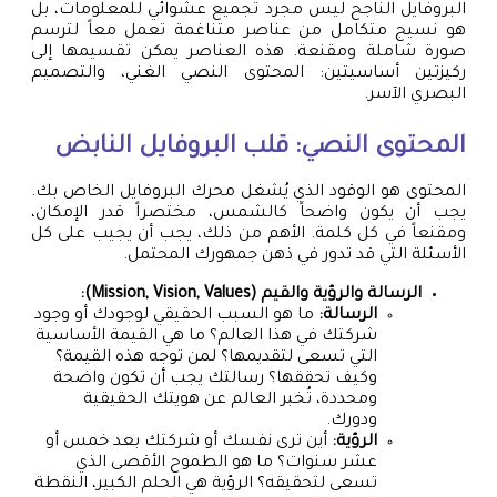
البروفايل الناجح ليس مجرد تجميع عشوائي للمعلومات، بل
هو نسيج متكامل من عناصر متناغمة تعمل معاً لترسم
صورة شاملة ومقنعة. هذه العناصر يمكن تقسيمها إلى
ركيزتين أساسيتين: المحتوى النصي الغني، والتصميم
البصري الآسر.
المحتوى النصي: قلب البروفايل النابض
المحتوى هو الوقود الذي يُشغل محرك البروفايل الخاص بك.
يجب أن يكون واضحاً كالشمس، مختصراً قدر الإمكان،
ومقنعاً في كل كلمة. الأهم من ذلك، يجب أن يجيب على كل
الأسئلة التي قد تدور في ذهن جمهورك المحتمل.
الرسالة والرؤية والقيم (Mission, Vision, Values):
الرسالة:
ما هو السبب الحقيقي لوجودك أو وجود
شركتك في هذا العالم؟ ما هي القيمة الأساسية
التي تسعى لتقديمها؟ لمن توجه هذه القيمة؟
وكيف تحققها؟ رسالتك يجب أن تكون واضحة
ومحددة، تُخبر العالم عن هويتك الحقيقية
ودورك.
الرؤية:
أين ترى نفسك أو شركتك بعد خمس أو
عشر سنوات؟ ما هو الطموح الأقصى الذي
تسعى لتحقيقه؟ الرؤية هي الحلم الكبير، النقطة