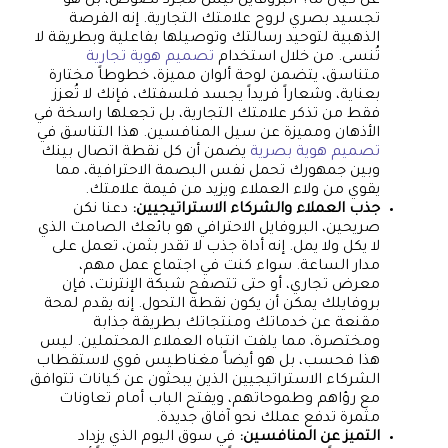
عن كيان ما؟ البروفايل ليس مجرد نصوص، بل هو
تجسيد بصري لروح علامتك التجارية. إنه الفرصة
الذهبية لتوحيد رسالتك وتوصيلها بفاعلية وبطريقة لا
تُنسى. من خلال استخدام
تصميم هوية تجارية
متناسق، يتضمن لوحة ألوان مميزة، خطوطاً مختارة
بعناية، وشعاراً فريداً يجسد فلسفتك، فإنك لا تُعزز
فقط من تذكر علامتك التجارية، بل تجعلها راسخة في
الأذهان ومميزة عن سيل المنافسين. هذا التناسق في
تصميم هوية بصرية
يضمن أن كل نقطة اتصال بينك
وبين جمهورك تحمل نفس البصمة الاحترافية، مما
يقوي من ولاء العملاء ويزيد من قيمة علامتك.
جذب العملاء والشركاء الاستراتيجيين:
دعنا نكن
صريحين، البروفايل الاحترافي هو بائعك الصامت الذي
لا يكل ولا يمل. إنه أداة جذب لا تقدر بثمن، تعمل على
مدار الساعة. سواء كنت في اجتماع عمل مهم،
معرض تجاري، أو حتى تتصفح شبكة الإنترنت، فإن
بروفايلك يمكن أن يكون نقطة التحول. إنه يقدم لمحة
مقنعة عن خدماتك ومنتجاتك بطريقة جذابة
ومختصرة، مما يلفت انتباه العملاء المحتملين. ليس
هذا فحسب، بل هو أيضاً مغناطيس قوي لاستقطاب
الشركاء الاستراتيجيين الذين يبحثون عن كيانات تتوافق
مع رؤاهم وطموحاتهم، ويفتح الباب أمام تعاونات
مثمرة تدفع عملك نحو آفاق جديدة.
التميز عن المنافسين:
في سوق اليوم الذي يزداد