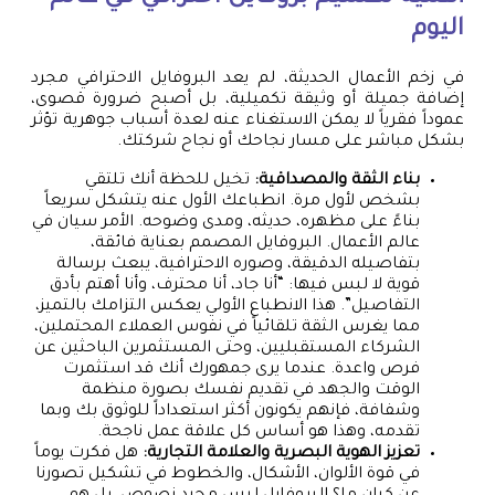
اليوم
في زخم الأعمال الحديثة، لم يعد البروفايل الاحترافي مجرد
إضافة جميلة أو وثيقة تكميلية، بل أصبح ضرورة قصوى،
عموداً فقرياً لا يمكن الاستغناء عنه لعدة أسباب جوهرية تؤثر
بشكل مباشر على مسار نجاحك أو نجاح شركتك.
بناء الثقة والمصداقية:
تخيل للحظة أنك تلتقي
بشخص لأول مرة. انطباعك الأول عنه يتشكل سريعاً
بناءً على مظهره، حديثه، ومدى وضوحه. الأمر سيان في
عالم الأعمال. البروفايل المصمم بعناية فائقة،
بتفاصيله الدقيقة، وصوره الاحترافية، يبعث برسالة
قوية لا لبس فيها: “أنا جاد، أنا محترف، وأنا أهتم بأدق
التفاصيل”. هذا الانطباع الأولي يعكس التزامك بالتميز،
مما يغرس الثقة تلقائياً في نفوس العملاء المحتملين،
الشركاء المستقبليين، وحتى المستثمرين الباحثين عن
فرص واعدة. عندما يرى جمهورك أنك قد استثمرت
الوقت والجهد في تقديم نفسك بصورة منظمة
وشفافة، فإنهم يكونون أكثر استعداداً للوثوق بك وبما
تقدمه، وهذا هو أساس كل علاقة عمل ناجحة.
تعزيز الهوية البصرية والعلامة التجارية:
هل فكرت يوماً
في قوة الألوان، الأشكال، والخطوط في تشكيل تصورنا