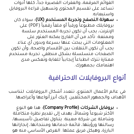
القوائم المرقمة، والفقرات القصيرة جداً، كلها أدوات
تساعد على تقسيم المحتوى وتسهيل قراءة البروفايل
واستيعابه.
سهولة التصفح وتجربة المستخدم (UX):
سواء كان
بروفايلك مطبوعاً ورقياً أو ملفاً رقمياً (PDF) على
الإنترنت، يجب أن تكون تجربة المستخدم سلسة
وممتعة. تأكد من أن القارئ يمكنه العثور على
المعلومات التي يبحث عنها بسرعة وبدون أي عناء.
يجب أن تكون التنقلات بين الأقسام واضحة، وأن تكون
الصفحات متسلسلة بشكل منطقي. تجربة مستخدم
ممتازة تترك انطباعاً إيجابياً للغاية وتعكس مدى
اهتمامك بجمهورك.
أنواع البروفايلات الاحترافية
في عالم الأعمال المتنوع، تتعدد أشكال البروفايلات لتناسب
الأهداف والجمهور المختلفين. إليك أبرز أنواعها وأغراضها.
بروفايل الشركات (Company Profile):
هذا هو النوع
الأكثر شيوعاً وشمالاً، يهدف إلى تقديم نظرة متكاملة
وشاملة عن شركة معينة. يتناول تفاصيل تأسيسها،
رسالتها ورؤيتها، قائمة خدماتها ومنتجاتها، إنجازاتها
البارزة، وهيكل فريق عملها. الغرض الأساسي منه هو