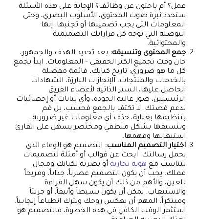
عمل؟ أم باحثون عن وظائف؟ الإجابة على هذه الأسئلة
ستحدد نبرة صوت المحتوى، الأسلوب البصري، وحتى
المعلومات التي يجب تضمينها أو تجنبها. إنها
البوصلة التي توجه كل قراراتك التصميمية
والمحتوائية.
جمع المحتوى وتنسيقه:
بعد تحديد الهدف والجمهور،
حان وقت تجميع الكنز الحقيقي – المعلومات. ابدأ بجمع
كل ما هو ضروري: تاريخ كيانك، قائمة مفصلة
بالخدمات والمنتجات، الإنجازات البارزة، الشهادات
الحاصل عليها، السير الذاتية لأعضاء الفريق
الرئيسيين، صور عالية الجودة، وأي بيانات أو إحصائيات
تدعم قصتك. لا تكتفِ بالجمع فحسب، بل قم
بتنظيمها بعناية، حذف أي معلومات غير ضرورية،
وتنسيقها بشكل منطقي ومختصر يسهل على القارئ
استيعابها وفهمها.
اختيار التصميم المناسب:
التصميم هو الوعاء الذي
يحمل رسالتك. ابحث عن قوالب أو أمثلة لتصميمات
تتناسب مع
هوية تجارية
أو بصرية لكيانك ومجال
عملك. يجب أن يكون التصميم عصرياً، جذاباً، ومريحاً
للعين، والأهم من ذلك أن يكون سهل القراءة
والاستيعاب. يمكن أن يكون بسيطاً وأنيقاً، أو جريئاً
ومبتكراً، المهم أن يعكس روحك ويترك انطباعاً إيجابياً.
استثمر الوقت الكافي في هذه الخطوة، فالتصميم هو