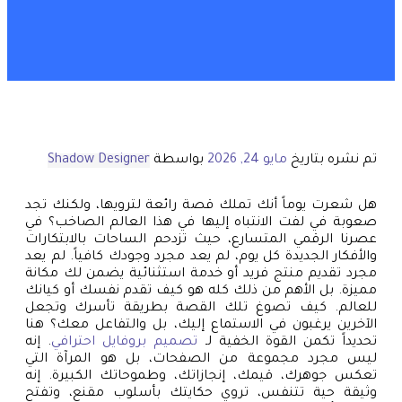
تم نشره بتاريخ
مايو 24, 2026
بواسطة
Shadow Designer
هل شعرت يوماً أنك تملك قصة رائعة لترويها، ولكنك تجد
صعوبة في لفت الانتباه إليها في هذا العالم الصاخب؟ في
عصرنا الرقمي المتسارع، حيث تزدحم الساحات بالابتكارات
والأفكار الجديدة كل يوم، لم يعد مجرد وجودك كافياً. لم يعد
مجرد تقديم منتج فريد أو خدمة استثنائية يضمن لك مكانة
مميزة. بل الأهم من ذلك كله هو كيف تقدم نفسك أو كيانك
للعالم. كيف تصوغ تلك القصة بطريقة تأسرك وتجعل
الآخرين يرغبون في الاستماع إليك، بل والتفاعل معك؟ هنا
تحديداً تكمن القوة الخفية لـ
تصميم بروفايل احترافي
. إنه
ليس مجرد مجموعة من الصفحات، بل هو المرآة التي
تعكس جوهرك، قيمك، إنجازاتك، وطموحاتك الكبيرة. إنه
وثيقة حية تتنفس، تروي حكايتك بأسلوب مقنع، وتفتح