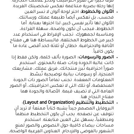
فرقاً كبيراً في تعزيز احترافيتك وتذكر علامتك التجارية.
إنها رحلة بصرية متناغمة تعكس شخصيتك الفريدة.
الألوان والخطوط:
اختر لوحة ألوان لا تسر العين
فحسب، بل تعكس أيضاً طبيعة عملك ورسالتك.
الألوان لها تأثير نفسي كبير، لذا اخترها بعناية. أما
الخطوط، فيجب أن تكون واضحة، سهلة القراءة،
ومناسبة لجمهورك. تجنب الإفراط في استخدام عدد
كبير من الخطوط المختلفة، فالبساطة هنا هي مفتاح
الأناقة والاحترافية. خطان أو ثلاثة كحد أقصى عادة ما
يكون كافياً.
الصور والرسومات:
الصورة بألف كلمة، ولكن فقط إذا
كانت عالية الجودة وذات صلة بالمحتوى. استخدم
صوراً احترافية تُبرز منتجاتك، فريق عملك، مشاريعك
المنجزة، أو رسومات بيانية توضيحية تُبسّط
المعلومات المعقدة. تجنب تماماً الصور ذات الجودة
المنخفضة، أو تلك التي لا تعكس احترافيتك، أو الصور
العامة التي لا تضيف قيمة. الأصالة والجودة هما
مفتاح النجاح هنا.
التخطيط والتنظيم (Layout and Organization):
البروفايل المصمم جيداً يشبه كتاباً ممتعاً؛ لا تريد أن
تتوقف عن تصفحه. يجب أن يكون التخطيط منظماً
ومنطقياً، يسهل على العين متابعته. استخدم
مساحات بيضاء كافية حول النصوص والصور لمنع
الشعور بالفوضى والازدحام. العناوين الفرعية الواضحة،