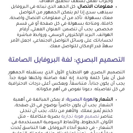
وخبرات تعمل بشغف لتحقيق الأهداف.
معلومات الاتصال:
كل الجهد الذي تبذله في البروفايل
سيذهب سدى إذا لم يتمكن الجمهور من التواصل
معك بسهولة. تأكد من أن معلومات الاتصال واضحة،
كاملة، ومتاحة بسهولة في كل صفحة أو في قسم
مخصص. يجب أن تتضمن: العنوان الفعلي، أرقام
الهواتف، البريد الإلكتروني الرسمي، وروابط مباشرة
لحساباتك على وسائل التواصل الاجتماعي. اجعل الأمر
سهلاً قدر الإمكان للتواصل معك.
التصميم البصري: لغة البروفايل الصامتة
التصميم البصري هو الانطباع الأول الذي يستقبله الجمهور
قبل أن يقرأ كلمة واحدة. إنه لغة صامتة ولكنها قوية جداً.
يجب أن يكون جذاباً، متناسقاً، ويعكس أعلى درجات الاحترافية
في كل تفاصيله. دعونا نغوص في أهم مكوناته.
الشعار و
الهوية البصرية
:
لا يمكن المبالغة في أهمية
الشعار. يجب أن يكون حاضراً بوضوح في كل صفحة،
كختم يُميز عملك. والأهم من ذلك، يجب أن تتجلى
عناصر
تصميم هوية تجارية
بصرية متكاملة – مثل
الألوان، الخطوط، والأنماط الرسومية المستخدمة في
الشعار – في جميع أنحاء البروفايل. هذا التناسق يُحدث