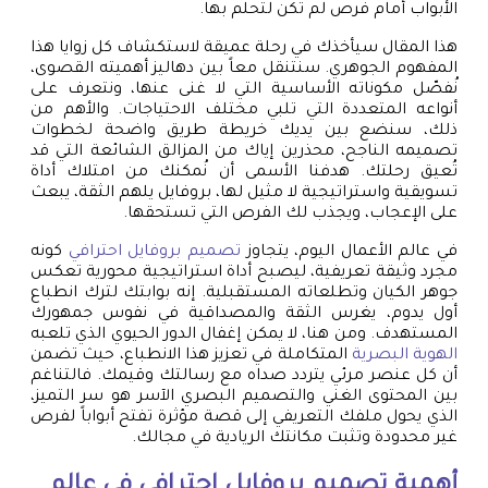
الأبواب أمام فرص لم تكن لتحلم بها.
هذا المقال سيأخذك في رحلة عميقة لاستكشاف كل زوايا هذا
المفهوم الجوهري. سنتنقل معاً بين دهاليز أهميته القصوى،
نُفصّل مكوناته الأساسية التي لا غنى عنها، ونتعرف على
أنواعه المتعددة التي تلبي مختلف الاحتياجات. والأهم من
ذلك، سنضع بين يديك خريطة طريق واضحة لخطوات
تصميمه الناجح، محذرين إياك من المزالق الشائعة التي قد
تُعيق رحلتك. هدفنا الأسمى أن نُمكنك من امتلاك أداة
تسويقية واستراتيجية لا مثيل لها، بروفايل يلهم الثقة، يبعث
على الإعجاب، ويجذب لك الفرص التي تستحقها.
في عالم الأعمال اليوم، يتجاوز
تصميم بروفايل احترافي
كونه
مجرد وثيقة تعريفية، ليصبح أداة استراتيجية محورية تعكس
جوهر الكيان وتطلعاته المستقبلية. إنه بوابتك لترك انطباع
أول يدوم، يغرس الثقة والمصداقية في نفوس جمهورك
المستهدف. ومن هنا، لا يمكن إغفال الدور الحيوي الذي تلعبه
الهوية البصرية
المتكاملة في تعزيز هذا الانطباع، حيث تضمن
أن كل عنصر مرئي يتردد صداه مع رسالتك وقيمك. فالتناغم
بين المحتوى الغني والتصميم البصري الآسر هو سر التميز،
الذي يحول ملفك التعريفي إلى قصة مؤثرة تفتح أبواباً لفرص
غير محدودة وتثبت مكانتك الريادية في مجالك.
أهمية تصميم بروفايل احترافي في عالم