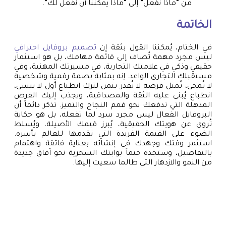
من “ماذا نفعل” إلى “ماذا يمكننا أن نفعل لك”.
الخاتمة
في الختام، يُمكننا القول بثقة إن
تصميم بروفايل احترافي
ليس مجرد مهمة تُضاف إلى قائمة مهامك، بل هو استثمار
حقيقي وذكي في علامتك التجارية، في مسيرتك المهنية، وفي
مستقبلك التجاري الواعد. إنه بمثابة بصمة رقمية وشخصية
لا تُمحى، تُمثل فرصة لا تُقدر بثمن لترك انطباع أول لا ينسى،
انطباع يُبنى عليه الثقة والمصداقية، ويجذب إليك الفرص
المذهلة التي تدفعك نحو قمم النجاح والتميز. تذكر دائماً أن
البروفايل الفعال ليس مجرد سرد لما تفعله، بل هو حكاية
تُروى عن هويتك الحقيقية، يُبرز قيمك الأصيلة، ويُسلط
الضوء على القيمة الفريدة التي تقدمها للعالم بأسره.
استثمر وقتك وجهدك في إنشائه بعناية فائقة واهتمام
بالتفاصيل، وستجده حتماً بوابتك السحرية نحو آفاق جديدة
من النمو والازدهار التي طالما سعيت إليها.