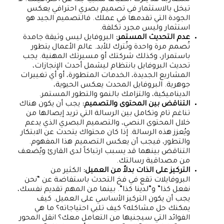
متضاربة قد يترك انطباعاً سلبياً جداً عن احترافيتك. لا
تبخل بالاستثمار في تصميم بصري احترافي يعكس
الجودة التي تقدمها في عملك. فالتصميم الجيد هو
استثمار وليس مجرد تكلفة.
عدم التحديث المستمر:
البروفايل ليس وثيقة جامدة
تُصمم مرة واحدة وتُترك للأبد. عالم الأعمال يتطور
باستمرار، وكذلك شركتك أو مسيرتك المهنية. يجب
تحديث البروفايل بانتظام ليشمل أحدث الإنجازات،
المشاريع الجديدة، الخدمات المتطورة، أو أي تغييرات
جوهرية. البروفايل المحدث يعكس الحيوية،
الديناميكية، والتزامك بالنمو والتطور المستمر.
التناقض بين المحتوى والتصميم:
يجب أن يكون هناك
تناغم تام وتكامل بين الرسالة التي تريد إيصالها من
خلال المحتوى النصي، والتصميم البصري الذي يدعم
ويُعزز هذه الرسالة. إذا كان محتواك يتحدث عن الابتكار
والتطور، فيجب أن يعكس التصميم هذا المفهوم.
التناقض بينهما قد يسبب ارتباكاً لدى القارئ ويُضعف
من مصداقية رسالتك.
التركيز على الذات بدلاً من العميل:
الكثير من
البروفايلات تقع في فخ التحدث باستفاضة عن “نحن
نفعل كذا” و”لدينا كذا”. بينما من المهم تقديم نفسك،
يجب أن يكون التركيز الأساسي على العميل. كيف
يمكنك حل مشاكله؟ كيف تلبي احتياجاته؟ ما هي
الفوائد التي سيجنيها من التعامل معك؟ انقل المحور