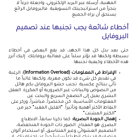
المهنية، أرسله عبر البريد الإلكتروني، واجعله جزءاً لا
يتجزأ من استراتيجيتك التسويقية. فالبروفايل الرائع
يستحق أن يراه الجميع.
أخطاء شائعة يجب تجنبها عند تصميم
البروفايل
حتى بعد بذل كل هذا الجهد، قد يقع البعض في أخطاء
بسيطة ولكنها قد تؤثر سلباً على فعالية بروفايلك. إليك أبرز
هذه الأخطاء وكيفية تجنبها.
الإفراط في المعلومات (Information Overload):
الرغبة
في تقديم كل شيء قد تكون مغرية، ولكنها غالباً ما
تأتي بنتائج عكسية. تجنب حشو البروفايل بكم هائل
من النصوص والبيانات غير الضرورية أو المكررة. العقل
البشري يميل إلى التصفح السريع والبحث عن
المعلومات الأساسية. كن مختصراً، مباشراً، وركز على
النقاط الأكثر أهمية وتأثيراً. “القليل المفيد” خير من
“الكثير المشتت”.
إهمال الجودة البصرية:
كما ذكرنا سابقاً، الانطباع
البصري هو المفتاح. الصور ذات الجودة المنخفضة،
التصميم العشوائي وغير المتناسق، أو استخدام ألوان