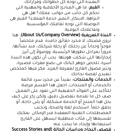
البعيدة التي توجه كل خطواتك وقراراتك.
القيم:
ما هي المبادئ الأخلاقية والمهنية التي
تحكم كل جانب من جوانب عملك؟ هل هي
النزاهة، الابتكار، التميز، خدمة العملاء؟ القيم هي
البوصلة التي توجه ثقافتك المؤسسية
وتفاعلاتك اليومية.
النبذة التعريفية (About Us/Company Overview):
هنا
تروي قصتك، لا مجرد حقائق جامدة. قدم ملخصاً
موجزاً وجذاباً عن رحلتك أو رحلة شركتك، منذ نشأتها،
مروراً بمراحل تطورها الرئيسية، ووصولاً إلى أبرز
إنجازاتها التي شكلت هويتها. يجب أن تكون هذه النبذة
آسرة، تلخص جوهر كيانك في بضع فقرات قصيرة،
وتثير فضول القارئ لمعرفة المزيد. فكر فيها كملخص
تنفيذي لقصة نجاحك.
الخدمات والمنتجات:
بعيداً عن مجرد سرد قائمة
بالخدمات أو المنتجات، اجعل هذا القسم فرصة
للتأكيد على الفوائد الحقيقية التي تعود على العميل.
صف كل ما تقدمه بتفصيل دقيق، ولكن ركز على كيف
يحل هذا المنتج أو الخدمة مشكلة، أو يلبي حاجة، أو
يحقق حلماً. استخدم لغة واضحة، وتجنب
المصطلحات التقنية المعقدة قدر الإمكان. يمكنك
تقسيمها إلى فئات منطقية ليسهل على القارئ
استيعابها وإيجاد ما يبحث عنه.
قصص النجاح ودراسات الحالة (Success Stories and