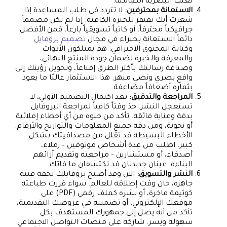
لغتك البصرية الصامتة.
الاستعانة بمحترفين:
لا تتردد في طلب المساعدة إذا
شعرت أنك تفتقر للخبرة الكافية. إذا لم تكن مصمماً
جرافيكياً محترفاً، أو كاتباً تسويقياً بارعاً، فمن الأفضل
دائماً الاستعانة بخبراء في مجال
تصميم بروفايل
وكتابة المحتوى الاحترافي. هم يمتلكون الأدوات
والمعرفة والخبرة لضمان جودة المنتج النهائي،
وصياغة رسالتك بأكثر الطرق إقناعاً، وتحويل رؤيتك إلى
واقع بصري ونصي مبهر. هذا الاستثمار غالبًا ما يعود
بثماره أضعافاً مضاعفة.
المراجعة والتدقيق:
بعد اكتمال التصميم الأولي، لا
تستعجل النشر. خذ وقتاً كافياً لمراجعة البروفايل
بدقة وعناية فائقة. تأكد من خلوه من أي أخطاء إملائية
أو نحوية، ومن دقة جميع المعلومات والتواريخ والأرقام.
الأخطاء البسيطة قد تقلل من مصداقيتك بشكل
كبير. اطلب من عدة أشخاص موثوقين – زملاء،
أصدقاء، أو مستشارين – مراجعته وتقديم آرائهم
البناءة. عينان جديدتان قد تكتشفان ما فاتك.
النشر والتسويق:
الآن وقد أصبح بروفايلك تحفة فنية
جاهزة، حان وقت إطلاقه للعالم. سواء قررت طباعته
كوثيقة فاخرة، أو نشره كملف رقمي (PDF) على
موقعك الإلكتروني، أو تضمينه في عروضك التقديمية،
تأكد من أنه يصل إلى جمهورك المستهدف بكل
سهولة ويسر. شاركه على منصات التواصل الاجتماعي