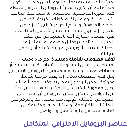
احتشاداً وتنافسية يوماً بعد يوم، ليس كافياً أن تكون
جيداً؛ عليك أن تكون متميزاً. البروفايل الاحترافي يمنحك
هذه الميزة التنافسية الحاسمة. إنه مساحتك الخاصة
لتسليط الضوء على نقاط قوتك الفريدة، قصص
نجاحك الملهمة، والقيم الجوهرية التي تميزك عن
الآخرين. إنه يروي لماذا أنت الخيار الأفضل، لماذا يجب
على العملاء اختيارك أنت بالتحديد من بين حشد
الخيارات المتاحة. بروفايل مصمم بعناية يُبرز ما
يجعلك استثنائياً، ويُرسخ صورتك كقائد أو رائد في
مجالك.
توفير معلومات شاملة وميسرة:
كم مرة وجدت
نفسك تكرر نفس المعلومات الأساسية عن شركتك أو
خدماتك لعملاء وشركاء مختلفين؟ البروفايل الاحترافي
يحل هذه المعضلة بذكاء. إنه يقدم مرجعاً شاملاً
وموثوقاً يمكن الرجوع إليه في أي وقت، موفراً عليك
وعلى جمهورك الكثير من الوقت والجهد الثمين. بدلاً
من التواصل المتكرر، يمكن للبروفايل أن يجيب على
العديد من الأسئلة الأولية، مما يسمح لك بالتركيز على
النقاشات الأكثر عمقاً واستراتيجية، وهذا يعكس
كفاءة عالية في إدارة الأعمال والتواصل.
عناصر البروفايل الاحترافي المتكامل