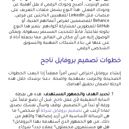
عصر الإنترنت، أصبح وجودك الرقمي لا يقل أهمية عن
وجودك الفعلي. هذا النوع يشمل ملفات التعريف على
منصات مثل LinkedIn للمهنيين الباحثين عن فرص،
Behance للمصممين لعرض أعمالهم الفنية، أو
GitHub للمطورين لمشاركة أكوادهم. يتميز هذا النوع
بكونه تفاعلياً، قابلاً للتحديث المستمر بسهولة، ويمكن
الوصول إليه من أي مكان في العالم، مما يجعله أداة لا
غنى عنها في بناء الشبكات المهنية والتسويق
الشخصي الرقمي.
خطوات تصميم بروفايل ناجح
إنشاء بروفايل احترافي ليس أمراً معقداً إذا اتبعت الخطوات
الصحيحة والتزمت بمنهجية واضحة. دعنا نرشدك خلال هذه
الرحلة لضمان تحقيق أهدافك.
تحديد الهدف والجمهور المستهدف:
هذه هي نقطة
البداية الحقيقية لأي عمل ناجح. قبل أن تضع قلماً على
ورقة أو تبدأ في التصميم، توقف واسأل نفسك بصدق:
لماذا أرغب في
تصميم بروفايل شركة
أو شخصي؟ ما
هي الرسالة الأساسية التي أريد إيصالها؟ والأهم من
ذلك، من هو الجمهور الذي أستهدفه بهذا البروفايل؟
هل هو مستثمرون محتملون؟ عملاء جدد؟ شركاء