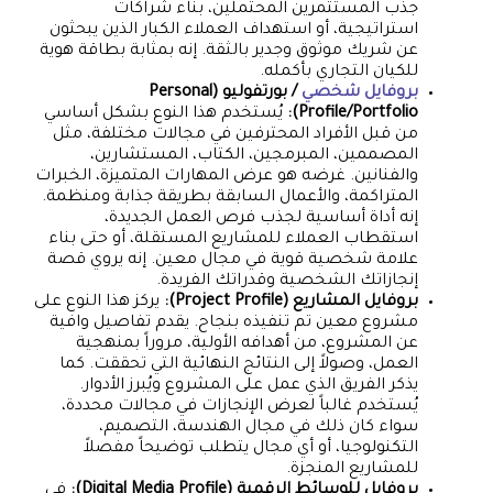
جذب المستثمرين المحتملين، بناء شراكات
استراتيجية، أو استهداف العملاء الكبار الذين يبحثون
عن شريك موثوق وجدير بالثقة. إنه بمثابة بطاقة هوية
للكيان التجاري بأكمله.
بروفايل شخصي
/ بورتفوليو (Personal
Profile/Portfolio):
يُستخدم هذا النوع بشكل أساسي
من قبل الأفراد المحترفين في مجالات مختلفة، مثل
المصممين، المبرمجين، الكتاب، المستشارين،
والفنانين. غرضه هو عرض المهارات المتميزة، الخبرات
المتراكمة، والأعمال السابقة بطريقة جذابة ومنظمة.
إنه أداة أساسية لجذب فرص العمل الجديدة،
استقطاب العملاء للمشاريع المستقلة، أو حتى بناء
علامة شخصية قوية في مجال معين. إنه يروي قصة
إنجازاتك الشخصية وقدراتك الفريدة.
بروفايل المشاريع (Project Profile):
يركز هذا النوع على
مشروع معين تم تنفيذه بنجاح. يقدم تفاصيل وافية
عن المشروع، من أهدافه الأولية، مروراً بمنهجية
العمل، وصولاً إلى النتائج النهائية التي تحققت. كما
يذكر الفريق الذي عمل على المشروع ويُبرز الأدوار.
يُستخدم غالباً لعرض الإنجازات في مجالات محددة،
سواء كان ذلك في مجال الهندسة، التصميم،
التكنولوجيا، أو أي مجال يتطلب توضيحاً مفصلاً
للمشاريع المنجزة.
بروفايل للوسائط الرقمية (Digital Media Profile):
في