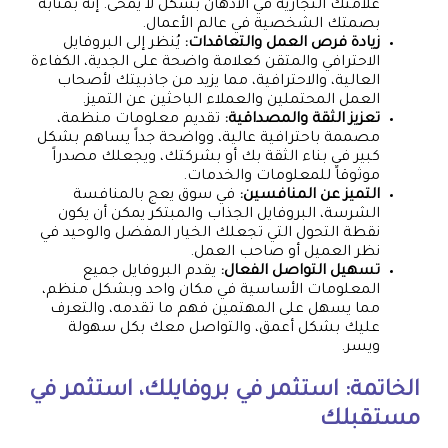
علامتك التجارية في الأذهان بشكل لا يمحى. إنه بمثابة
بصمتك الشخصية في عالم الأعمال.
زيادة فرص العمل والتعاقدات:
يُنظر إلى البروفايل
الاحترافي والمتقن كعلامة واضحة على الجدية، الكفاءة
العالية، والاحترافية، مما يزيد من جاذبيتك لأصحاب
العمل المحتملين والعملاء الباحثين عن التميز.
تعزيز الثقة والمصداقية:
تقديم معلومات منظمة،
مصممة باحترافية عالية، وواضحة جداً يساهم بشكل
كبير في بناء الثقة بك أو بشركتك، ويجعلك مصدراً
موثوقاً للمعلومات والخدمات.
التميز عن المنافسين:
في سوق يعج بالمنافسة
الشرسة، البروفايل الجذاب والمبتكر يمكن أن يكون
نقطة التحول التي تجعلك الخيار المفضل والوحيد في
نظر العميل أو صاحب العمل.
تسهيل التواصل الفعال:
يقدم البروفايل جميع
المعلومات الأساسية في مكان واحد وبشكل منظم،
مما يسهل على المهتمين فهم ما تقدمه، والتعرف
عليك بشكل أعمق، والتواصل معك بكل سهولة
ويسر.
الخاتمة: استثمر في بروفايلك، استثمر في
مستقبلك