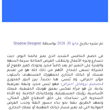
تم نشره بتاريخ
مايو 30, 2026
بواسطة
Shadow Designer
في خضم التنافس الشديد الذي يميز عالمنا اليوم، حيث
تتسارع وتيرة الأعمال وتتطلب الفرص المتاحة سرعة البديهة
والقدرة على التميز، لم يعد كافياً مجرد وجودك كفردٍ طموح أو
كشركة تسعى للنجاح. الأهم من ذلك كله هو فن تقديم
نفسك أو كيانك التجاري لجمهورك المستهدف بأسلوب
مؤثر، احترافي، ولا يُنسى. هنا تحديداً، يبرز الدور المحوري
لـ
تصميم بروفايل احترافي
؛ فهو ليس مجرد وثيقة تعريفية
عادية، بل هو مرآة تعكس بعمق هويتك الحقيقية، قيمك
الأساسية، رؤيتك المستقبلية، وإمكانياتك الكامنة. إنه الأداة
السحرية التي تساعدك على خلق الانطباع الأول المثالي،
وتمهد الطريق بثقة نحو بناء جسور الثقة وجذب الفرص
المواتية التي قد تغير مسار حياتك المهنية أو عملك التجاري.