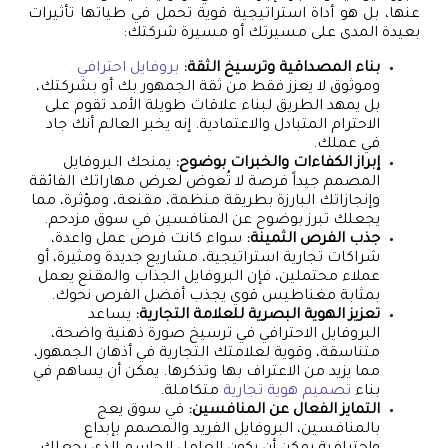
عنها، بل هو أداة استراتيجية قوية تحمل في طياتها تأثيرات
بعيدة المدى على مسيرتك أو مسيرة شركتك:
بناء المصداقية وترسيخ الثقة:
بروفايل احترافي
وموثوق لا يعزز فقط من ثقة الجمهور بك أو بشركتك،
بل يمهد الطريق لبناء علاقات طويلة الأمد تقوم على
الاحترام المتبادل والاعتمادية. إنه يخبر العالم أنك جاد
في عملك.
إبراز الكفاءات والخبرات بوضوح:
يمنحك البروفايل
المصمم جيداً فرصة لا تُعوض لعرض مهاراتك الفائقة
وإنجازاتك البارزة بطريقة منظمة، مقنعة، ومؤثرة، مما
يجعلك تبرز بوضوح عن المنافسين في سوق مزدحم.
جذب الفرص الثمينة:
سواء كانت فرص عمل واعدة،
شراكات تجارية استراتيجية، مشاريع جديدة ومثيرة، أو
عملاء محتملين، فإن البروفايل الجذاب والمقنع يعمل
بمثابة مغناطيس قوي يجذب أفضل الفرص نحوك.
تعزيز الهوية البصرية للعلامة التجارية:
يساعد
البروفايل الاحترافي في ترسيخ صورة ذهنية واضحة،
متناسقة، وقوية لعلامتك التجارية في أذهان الجمهور،
مما يزيد من الاعتراف بها وتذكرها. يمكن أن يساهم في
بناء
تصميم هوية تجارية
متكاملة.
التمايز الفعال عن المنافسين:
في سوق يعج
بالمنافسين، البروفايل الفريد والمصمم بإبداع