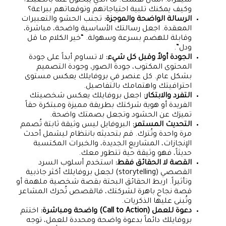
سيقرأه. اسأل نفسك: ما الذي يبحثون عنه بالضبط؟
وكيف يمكنك تلبية احتياجاتهم وتوقعاتهم ببراعة؟
الرسالة الواضحة والموجزة:
تجنب الحشو والتعبيرات
المعقدة. اجعل رسالتك الأساسية واضحة، مباشرة،
وقابلة للهضم بسرعة وسهولة. “خير الكلام ما قل
ودل”.
الجودة أولاً وقبل كل شيء:
لا تساوم أبداً على جودة
المحتوى المكتوب، جودة الصور، وجودة التصميم
بشكل عام. كل عنصر في بروفايلك يعكس مستوى
احترافيتك واهتمامك بالتفاصيل.
التفرد والابتكار:
اجعل بروفايلك يعكس شخصيتك
الفريدة أو هوية شركتك بطريقة مميزة ومبتكرة حقاً
تميزك عن الحشود وتجعل بصمتك واضحة.
التحديث المستمر:
البروفايل ليس وثيقة ثابتة تُصمم
مرة واحدة وتُترك. قم بتحديثه بانتظام ليشمل أحدث
الإنجازات، المشاريع الجديدة، والخبرات المكتسبة
حديثاً، فهو وثيقة حية تتطور معك.
القصة لا الحقائق فقط:
استخدم أسلوب السرد
القصصي (storytelling) لجعل بروفايلك أكثر جاذبية
وتأثيراً. اربط الحقائق البحتة بقصة شخصية ملهمة أو
قصة نجاح باهرة لشركتك، فالقصص تُحرك المشاعر
وتُبنى عليها الذكريات.
دعوة للعمل (Call to Action) واضحة ومباشرة:
اختتم
بروفايلك دائماً بدعوة واضحة ومحددة للعمل، توجه