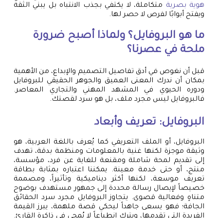
هوية بصرية
متكاملة، لا يكتفي بجذب الانتباه بل يبني الثقة
ويفتح أبوابًا لفرص لا حصر لها.
ما هو البروفايل؟ ولماذا أصبح ضرورة
ملحة في عصرنا؟
قبل أن نغوص في أدق تفاصيل التصميم والإبداع، من الأهمية
بمكان أن ندرك المعنى العميق والجوهر الحقيقي للبروفايل
ودوره الحيوي في المشهد المهني والتجاري المعاصر.
فالبروفايل ليس مجرد ملف، بل هو سرد لقصتك.
البروفايل: تعريف وأبعاد
البروفايل، أو الملف التعريفي كما يُعرف باللغة العربية، هو
وثيقة موجزة لكنها غنية بالمعلومات ومنظمة بدقة، تهدف
إلى تقديم لمحة شاملة ومقنعة للغاية عن فرد، مؤسسة،
منتج، أو حتى خدمة معينة. يمكننا اعتباره بمثابة بطاقة
تعريف موسعة، لكنها أكثر ديناميكية وتأثيراً، ومصممة
خصيصاً لإيصال رسالة محددة إلى جمهور مستهدف بوضوح
متناهٍ وفعالية قصوى. يتجاوز البروفايل مجرد سرد الحقائق
الجافة؛ فهو يسعى جاهداً ليحكي قصة ملهمة، يبرز القيمة
الفريدة التي تقدمها، ويترك انطباعاً لا يُمحى في ذاكرة القارئ.