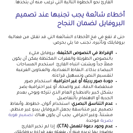
القارئ نحو الخطوة التالية التي ترغب منه أن يتخذها.
أخطاء شائعة يجب تجنبها عند تصميم
البروفايل لضمان النجاح
حتى لا تقع في فخ الأخطاء الشائعة التي قد تقلل من فعالية
بروفايلك وتأثيره، تجنب ما يلي بحرص:
الإفراط في النصوص الكثيفة:
بروفايل مليء
بالنصوص الطويلة والفقرات المكتظة يمكن أن يكون
مملاً جداً ويشتت انتباه القارئ. استخدم المساحات
البيضاء بذكاء، النقاط التعدادية، والعناوين الفرعية
لتقسيم النص وتسهيل قراءته.
جودة صور رديئة أو غير احترافية:
استخدام صور
منخفضة الدقة، غير واضحة، أو غير احترافية يضر
بشكل كبير بالانطباع العام الذي تتركه ويوحي بعدم
الجدية أو الاهتمام بالتفاصيل.
عدم التناسق البصري:
استخدام ألوان، خطوط، وأنماط
تصميم غير متناسقة يجعل البروفايل يبدو غير منظم،
مشتتاً، وغير احترافي. يجب أن يكون هناك
تصميم هوية
بصرية
موحدة.
عدم وجود دعوة للعمل (CTA):
إذا لم تخبر القارئ
بوضوح بما تريده منه أن يفعله بعد قراءة بروفايلك،