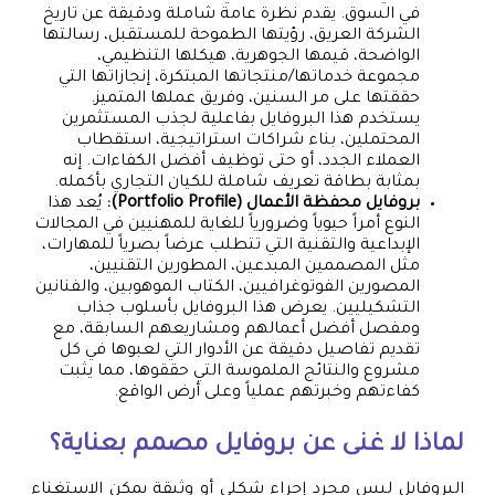
في السوق. يقدم نظرة عامة شاملة ودقيقة عن تاريخ
الشركة العريق، رؤيتها الطموحة للمستقبل، رسالتها
الواضحة، قيمها الجوهرية، هيكلها التنظيمي،
مجموعة خدماتها/منتجاتها المبتكرة، إنجازاتها التي
حققتها على مر السنين، وفريق عملها المتميز.
يستخدم هذا البروفايل بفاعلية لجذب المستثمرين
المحتملين، بناء شراكات استراتيجية، استقطاب
العملاء الجدد، أو حتى توظيف أفضل الكفاءات. إنه
بمثابة بطاقة تعريف شاملة للكيان التجاري بأكمله.
بروفايل محفظة الأعمال (Portfolio Profile):
يُعد هذا
النوع أمراً حيوياً وضرورياً للغاية للمهنيين في المجالات
الإبداعية والتقنية التي تتطلب عرضاً بصرياً للمهارات،
مثل المصممين المبدعين، المطورين التقنيين،
المصورين الفوتوغرافيين، الكتاب الموهوبين، والفنانين
التشكيليين. يعرض هذا البروفايل بأسلوب جذاب
ومفصل أفضل أعمالهم ومشاريعهم السابقة، مع
تقديم تفاصيل دقيقة عن الأدوار التي لعبوها في كل
مشروع والنتائج الملموسة التي حققوها، مما يثبت
كفاءتهم وخبرتهم عملياً وعلى أرض الواقع.
لماذا لا غنى عن بروفايل مصمم بعناية؟
البروفايل ليس مجرد إجراء شكلي أو وثيقة يمكن الاستغناء