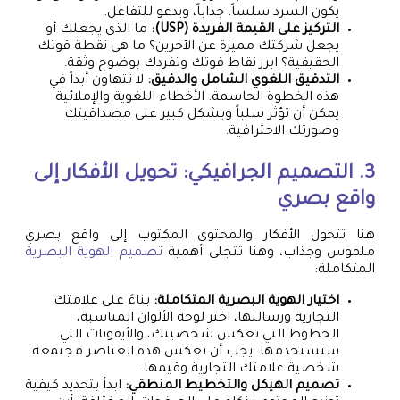
يكون السرد سلساً، جذاباً، ويدعو للتفاعل.
التركيز على القيمة الفريدة (USP):
ما الذي يجعلك أو
يجعل شركتك مميزة عن الآخرين؟ ما هي نقطة قوتك
الحقيقية؟ ابرز نقاط قوتك وتفردك بوضوح وثقة.
التدقيق اللغوي الشامل والدقيق:
لا تتهاون أبداً في
هذه الخطوة الحاسمة. الأخطاء اللغوية والإملائية
يمكن أن تؤثر سلباً وبشكل كبير على مصداقيتك
وصورتك الاحترافية.
3. التصميم الجرافيكي: تحويل الأفكار إلى
واقع بصري
هنا تتحول الأفكار والمحتوى المكتوب إلى واقع بصري
ملموس وجذاب، وهنا تتجلى أهمية
تصميم الهوية البصرية
المتكاملة:
اختيار الهوية البصرية المتكاملة:
بناءً على علامتك
التجارية ورسالتها، اختر لوحة الألوان المناسبة،
الخطوط التي تعكس شخصيتك، والأيقونات التي
ستستخدمها. يجب أن تعكس هذه العناصر مجتمعة
شخصية علامتك التجارية وقيمها.
تصميم الهيكل والتخطيط المنطقي:
ابدأ بتحديد كيفية