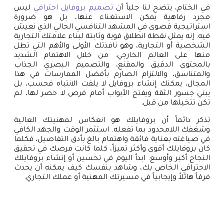
في الختام، يتضح لنا جلياً أن
تصميم بروفايل احترافي
ليس
مجرد رفاهية يمكن الاستغناء عنها، بل هو ضرورة
استراتيجية قصوى في المشهد التنافسي الحالي الذي نعيش
فيه. إنه يمثل نقطة انطلاق قوية وثابتة لبناء علامتك التجارية
الشخصية أو التجارية، وهو نافذتك الأولى والأهم التي تطل
منها على العالم الخارجي. من خلال الاهتمام الشديد
بالمحتوى الدقيق والمقنع، والتصميم البصري الجذاب
والمتناسق، والالتزام الصارم بأفضل الممارسات في هذا
المجال، يمكنك إنشاء بروفايل لا يلفت الانتباه فحسب، بل
يبني جسور الثقة ويفتح الأبواب أمام فرص لا حصر لها، لم
تكن تتخيلها من قبل.
تذكر دائماً أن بروفايلك هو انعكاس لمهنيتك العالية
وشغفك اللامحدود بما تفعله. استثمر الوقت والجهد الكافي
في صياغته بعناية فائقة واهتمام بالغ بأدق التفاصيل، فكلما
كان بروفايلك أقوى وأكثر تميزاً، كلما كانت فرصك في تحقيق
النجاح أكبر وأوسع. ابدأ اليوم في تحسين أو إنشاء بروفايلك
الاحترافي الخاص بك، وشاهد بنفسك كيف يمكنه أن يحدث
فرقاً هائلاً وإيجابياً في مسيرتك المهنية أو عملك التجاري.