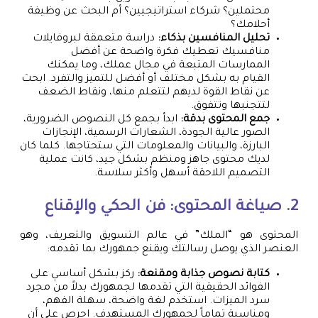
محتملين؟ شركاء استراتيجيين؟ أم البحث عن وظيفة
أحلامك؟
تحليل المنافسين بذكاء:
دراسة متعمقة لبروفايلات
منافسيك تعطيك فكرة واضحة عن أفضل
الممارسات المتبعة في مجال عملك، وما يمكنك
القيام به بشكل مختلف أو أفضل للتميز والتفرد. ابحث
عن نقاط القوة لديهم لتتعلم منها، ونقاط الضعف
لتتجنبها وتتفوق.
جمع المحتوى بدقة:
ابدأ بجمع كل النصوص الضرورية،
الصور عالية الجودة، الشعارات الرسمية، الإنجازات
البارزة، والبيانات والمعلومات التي ستحتاجها. كلما كان
لديك محتوى جاهز ومنظم بشكل جيد، كانت عملية
التصميم اللاحقة أسهل وأكثر سلاسة.
2. صياغة المحتوى: فن الحكي والإقناع
المحتوى هو “الملك” في عالم التسويق والتعريف، وهو
العنصر الذي يوصل رسالتك ويقنع جمهورك بما تقدمه:
كتابة نصوص جذابة ومقنعة:
ركز بشكل أساسي على
الفوائد الحقيقية التي تقدمها لجمهورك بدلاً من مجرد
سرد الميزات. استخدم لغة واضحة، سهلة الفهم،
ومناسبة تماماً لجمهورك المستهدف. احرص على أن