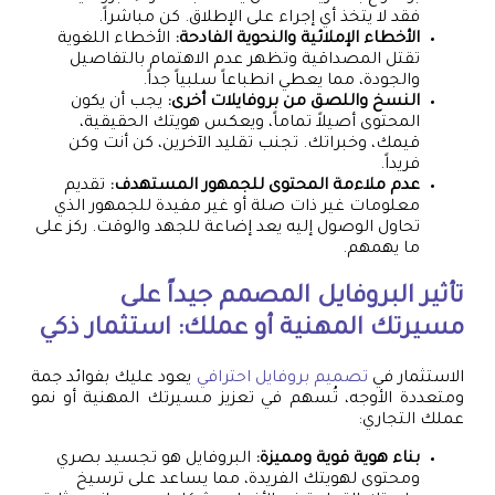
فقد لا يتخذ أي إجراء على الإطلاق. كن مباشراً.
الأخطاء الإملائية والنحوية الفادحة:
الأخطاء اللغوية
تقتل المصداقية وتظهر عدم الاهتمام بالتفاصيل
والجودة، مما يعطي انطباعاً سلبياً جداً.
النسخ واللصق من بروفايلات أخرى:
يجب أن يكون
المحتوى أصيلاً تماماً، ويعكس هويتك الحقيقية،
قيمك، وخبراتك. تجنب تقليد الآخرين، كن أنت وكن
فريداً.
عدم ملاءمة المحتوى للجمهور المستهدف:
تقديم
معلومات غير ذات صلة أو غير مفيدة للجمهور الذي
تحاول الوصول إليه يعد إضاعة للجهد والوقت. ركز على
ما يهمهم.
تأثير البروفايل المصمم جيداً على
مسيرتك المهنية أو عملك: استثمار ذكي
الاستثمار في
تصميم بروفايل احترافي
يعود عليك بفوائد جمة
ومتعددة الأوجه، تُسهم في تعزيز مسيرتك المهنية أو نمو
عملك التجاري:
بناء هوية قوية ومميزة:
البروفايل هو تجسيد بصري
ومحتوى لهويتك الفريدة، مما يساعد على ترسيخ