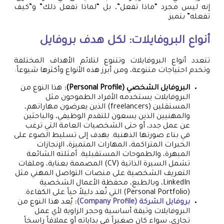
إنه ليس مجرد “ماذا تفعل”، بل “لماذا تفعل ذلك” و”كيف
تفعله” بتميز.
أنواع البروفايلات: لكل هدف بروفايل
تتعدد أنواع البروفايلات وتتنوع لتلائم الأهداف المختلفة
وتخدم احتياجات متنوعة، ومن أبرز هذه الأنواع وأكثرها شيوعاً:
البروفايل الشخصي (Personal Profile):
هذا النوع من
البروفايلات يستخدمه الأفراد الطموحون مثل
المستقلين (freelancers) الذين يعرضون مهاراتهم،
والمهنيين الذين يسعون للتقدم الوظيفي، والباحثين
عن عمل جدد، أو حتى الشخصيات العامة التي ترغب
في بناء صورتها الذهنية. يهدف إلى تسليط الضوء على
الخبرات المتراكمة، المهارات المتميزة، الإنجازات
المبهرة، والطموحات المستقبلية. أمثلته الشائعة
تشمل السيرة الذاتية (CV) المصممة بعناية، وملفات
التعريف الشخصية على منصات التواصل المهني مثل
LinkedIn، وبالطبع، محفظة الأعمال الشخصية
(Personal Portfolio) التي تُعد دليلاً حياً على الكفاءة.
بروفايل الشركة (Company Profile)
:
يُعد هذا النوع من
البروفايلات وثيقة أساسية وحجر الزاوية لأي عمل
تجاري، سواء كان صغيراً في بداياته أو عملاقاً راسخاً