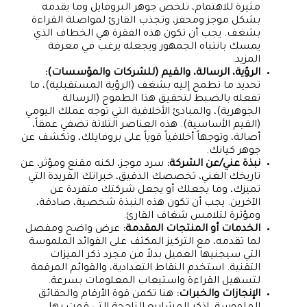
مثيرة للاهتمام، تلخص جوهر البروفايل وما يقدمه
بشكل موجز ومحفز، وتجذب القارئ لمواصلة القراءة
بشغف. يجب أن تكون هذه الفقرة هي الخطاف الذي
يمسك بانتباه الجمهور ويجعله يرغب في معرفة
المزيد.
الرؤية، الرسالة، والقيم (للشركات والمؤسسات):
تحديد ما تطمح إليه بشغف (الرؤية المستقبلية)، ما
تفعله بالضبط لتحقيق هذا الطموح (الرسالة
الجوهرية)، والمبادئ الأخلاقية التي توجه عملك اليومي
(القيم الأساسية). هذه العناصر الثلاثة تضفي عمقاً،
أصالة، وتوجهاً أخلاقياً قوياً على بروفايلك، وتكشف عن
جوهر كيانك.
نبذة عني/عن الشركة:
سرد موجز، لكنه مقنع ومؤثر، عن
تاريخك الغني، تخصصك الدقيق، خبراتك الفريدة التي
تميزك، وما يجعلك أو يجعل شركتك متفردة عن
الآخرين. يجب أن تكون هذه النبذة شخصية، صادقة،
ومؤثرة لتلامس شغاف القارئ.
الخدمات أو المنتجات المقدمة:
عرض واضح ومفصل
لما تقدمه، مع التركيز المكثف على الفوائد الملموسة
التي سيجنيها العميل بدلاً من مجرد ذكر الميزات
التقنية. استخدم النقاط التعدادية، والقوائم المرقمة
لتسهيل القراءة واستيعاب المعلومات بسرعة.
الإنجازات والخبرات:
هنا تكمن قوة الأرقام والحقائق