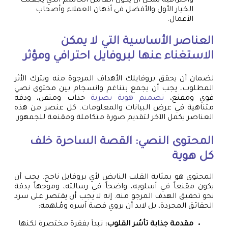
واحترافية يمكن أن يكون العامل الحاسم الذي يجعلك
الخيار الأول والأفضل في أذهان العملاء وأصحاب
الأعمال.
العناصر الأساسية التي لا يمكن
الاستغناء عنها لبروفايل احترافي ومؤثر
لضمان أن يحقق بروفايلك الأهداف المرجوة منه ويترك الأثر
المطلوب، يجب أن يجمع بتناغم وانسجام بين محتوى نصي
قوي ومقنع،
تصميم هوية بصرية
جذاب ومتقن، ودقة
متناهية في عرض البيانات والمعلومات. كل عنصر من هذه
العناصر يكمل الآخر لتقديم صورة متكاملة ومقنعة للجمهور.
المحتوى النصي: القصة الساحرة خلف
كل هوية
المحتوى هو بمثابة القلب النابض لأي بروفايل ناجح. يجب أن
يكون مقنعاً في أسلوبه، واضحاً في رسالته، وموجهاً بدقة
نحو تحقيق الهدف المرجو منه. إنه لا يجب أن يقتصر على سرد
الحقائق المجردة، بل لابد أن يروي قصة آسرة ومُلهمة:
مقدمة جذابة تأسُر القلوب:
تبدأ بفقرة مختصرة لكنها