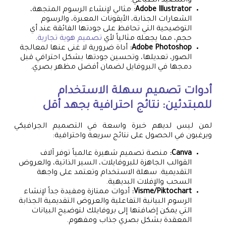
والتنضيد الطباعي.
Adobe Illustrator:
مثالي لإنشاء الرسوم المتجهة،
الشعارات الجذابة، الأيقونات المعبرة، والرسوم
التوضيحية التي تحافظ على جودتها الفائقة عند أي
حجم، مما يجعله مثالياً لأي
تصميم هوية تجارية
.
Adobe Photoshop:
أداة ضرورية لا غنى عنها لمعالجة
الصور، تعديلها، وتحسين جودتها بشكل احترافي قبل
دمجها في البروفايل لضمان أفضل مظهر بصري.
أدوات تصميم سهلة الاستخدام
للمبتدئين: نتائج احترافية بجهد أقل
لمن ليس لديهم خبرة واسعة في التصميم الجرافيكي
ويرغبون في الحصول على نتائج سريعة واحترافية:
Canva:
منصة تصميم شهيرة عالمياً توفر آلاف
القوالب الجاهزة للبروفايلات، السير الذاتية، والعروض
التقديمية. سهلة الاستخدام وتعتمد على واجهة
السحب والإفلات البديهية.
Visme/Piktochart:
أدوات ممتازة ومفيدة جداً لإنشاء
الرسوم البيانية التفاعلية والعروض التقديمية الجذابة
التي يمكن إضافتها إلى بروفايلك لتوضيح البيانات
المعقدة بشكل بصري جذاب ومفهوم.