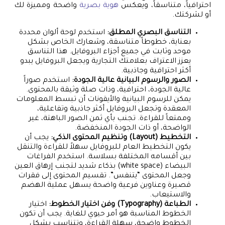
احترافياً، متناسقاً، ويعكس
هوية بصرية
واضحة ومميزة لك
أو لشركتك.
التناسق البصري المطلق:
استخدم لوحة ألوان محددة
بعناية، خطوطاً متناسقة، وشعارك الخاص بشكل
موحد وثابت في جميع أجزاء البروفايل. هذا التناسق
يعزز الاعتراف بعلامتك التجارية ويجعل البروفايل يبدو
أكثر احترافية وجاذبية.
الصور والرسوم البيانية عالية الجودة:
استخدم صوراً
عالية الجودة، احترافية، وذات صلة وثيقة بالمحتوى.
يمكن للرسوم البيانية والأيقونات أن تبسط المعلومات
المعقدة وتجعل البروفايل أكثر جاذبية وتفاعلية،
وممتعاً للقراءة. تجنب بأي ثمن الصور الباهتة، غير
الواضحة، أو ذات الجودة المنخفضة.
التخطيط (Layout) وتنظيم المحتوى الذكي:
يجب أن
يكون التخطيط العام للبروفايل سهلاً للقراءة والتنقل
بين أقسامه المختلفة بسلاسة. استخدم الفراغات
البيضاء (white space) بذكاء شديد لتجنب إرهاق العين
وجعل المحتوى “يتنفس”. تقسيم المحتوى إلى فقرات
قصيرة وعناوين فرعية واضحة يسهل عملية الهضم
والاستيعاب.
الطباعة (Typography) وفن اختيار الخطوط:
اختيار
الخطوط المناسبة هو أمر حيوي للغاية. يجب أن تكون
الخطوط واضحة، سهلة القراءة، وتتناسب بشكل