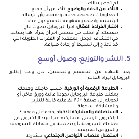
لم تخطر ببالك.
التأكد من الدقة والوضوح:
تأكد من أن جميع
المعلومات صحيحة، حديثة، ودقيقة، وأن الرسالة
الرئيسية واضحة ومفهومة للجميع دون عناء.
اختبار القراءة الفعّال:
اقرأ البروفايل بصوت عالٍ
بنفسك، أو اطلب من شخص آخر أن يقرأه. هذا يساعد
في اكتشاف الجمل المعقدة أو الفقرات الطويلة التي
قد تحتاج إلى تبسيط أو إعادة صياغة.
5. النشر والتوزيع: وصول أوسع
بعد الانتهاء من التصميم والتحسين، حان وقت إطلاق
البروفايل ليراه العالم:
الطباعة الرقمية أو الورقية:
حسب حاجتك وهدفك،
يمكنك طباعة البروفايل بجودة عالية وورق فاخر، أو
تحويله إلى صيغة PDF تفاعلية قابلة للتنزيل
والمشاركة بسهولة.
الاستضافة والمشاركة الذكية:
رفعه على موقعك
الإلكتروني الرسمي، مشاركته عبر البريد الإلكتروني في
حملاتك التسويقية، أو تضمينه في ملفاتك التسويقية
والعروض التقديمية.
استغلال منصات التواصل الاجتماعي:
مشاركة