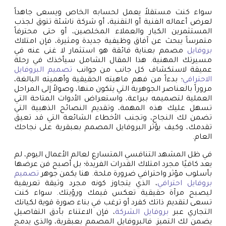
سواء كنت مستقلاً يعمل لحسابه الخاص ويسعى جاهداً
لعرض أعماله الفنية أو التقنية، أو شركة ناشئة تتوق لجذب
المستثمرين الكبار والعملاء المخلصين، أو حتى محترفاً
متمرساً يبحث عن آفاق وظيفية جديدة ومثيرة، فإن امتلاك
بروفايل
مصمم بعناية فائقة هو استثمار لا غنى عنه في
مسيرتك المهنية. هذا المقال الشامل سيأخذك في رحلة
عميقة لاستكشاف كل جانب من جوانب
تصميم البروفايل
الاحترافي
؛ بدءاً من فهم ماهيته الحقيقية وأهميته البالغة،
مروراً بالعناصر الجوهرية التي يتكون منها، وصولاً إلى المراحل
العملية لتصميمه ببراعة، واستعراض الأدوات المتاحة التي
تسهل عليك هذه المهمة، وتقديم النصائح الذهبية التي
تضمن لك النجاح، وتجنب الأخطاء الشائعة التي قد تعيق
تقدمك، وكيف يؤثر البروفايل المصمم بعبقرية على نجاحك
العام.
في ظل المشهد التنافسي المتسارع لعالم الأعمال اليوم، لم
يعد كافيًا مجرد امتلاك القدرات الفريدة؛ بل أصبح فن عرضها
بأسلوب مؤثر واحترافي ضرورة ملحة. هنا يكمن جوهر
تصميم
بروفايل احترافي
، الذي يتجاوز كونه مجرد وثيقة تعريفية
ليصبح مرآة حقيقية تعكس قيمك ورؤيتك. سواء كنت
تسعى لتقديم ذاتك كفرد أو ترغب في بناء صورة قوية لكيانك
التجاري عبر
بروفايل الشركة
، فإن الاعتناء بأدق التفاصيل
يضمن لك التميز. فالبروفايل المصمم بعبقرية، والذي يدمج