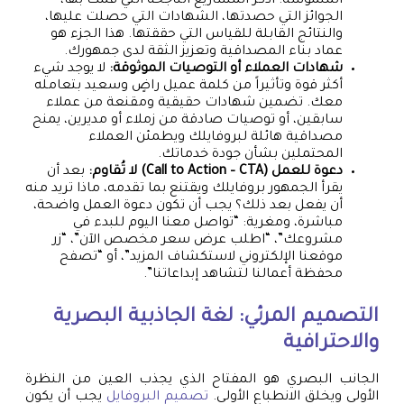
الملموسة. اذكر المشاريع الناجحة التي قمت بها،
الجوائز التي حصدتها، الشهادات التي حصلت عليها،
والنتائج القابلة للقياس التي حققتها. هذا الجزء هو
عماد بناء المصداقية وتعزيز الثقة لدى جمهورك.
شهادات العملاء أو التوصيات الموثوقة:
لا يوجد شيء
أكثر قوة وتأثيراً من كلمة عميل راضٍ وسعيد بتعامله
معك. تضمين شهادات حقيقية ومقنعة من عملاء
سابقين، أو توصيات صادقة من زملاء أو مديرين، يمنح
مصداقية هائلة لبروفايلك ويطمئن العملاء
المحتملين بشأن جودة خدماتك.
دعوة للعمل (Call to Action – CTA) لا تُقاوم:
بعد أن
يقرأ الجمهور بروفايلك ويقتنع بما تقدمه، ماذا تريد منه
أن يفعل بعد ذلك؟ يجب أن تكون دعوة العمل واضحة،
مباشرة، ومغرية: “تواصل معنا اليوم للبدء في
مشروعك”، “اطلب عرض سعر مخصص الآن”، “زر
موقعنا الإلكتروني لاستكشاف المزيد”، أو “تصفح
محفظة أعمالنا لتشاهد إبداعاتنا”.
التصميم المرئي: لغة الجاذبية البصرية
والاحترافية
الجانب البصري هو المفتاح الذي يجذب العين من النظرة
الأولى ويخلق الانطباع الأولي.
تصميم البروفايل
يجب أن يكون