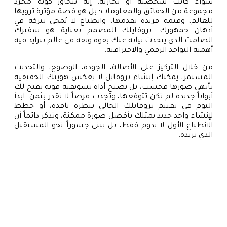
سواء كانت شخصية أو تجارية. إنه يتجاوز كونه مجرد
مجموعة من الحقائق والمعلومات؛ بل هو قصة مؤثرة ترويها
للعالم، وقيمة فريدة تقدمها، وانطباع لا يُمحى تتركه في
أذهان جمهورك. بروفايلك المصمم بعناية هو سفيرك
الصامت الذي يتحدث نيابة عنك بقوة وثقة في عالم تتزايد فيه
أهمية التواجد الرقمي والاحترافية.
من خلال التركيز على الأصالة، الجودة، الوضوح، والتحديث
المستمر، يمكنك إنشاء بروفايل لا يعكس هويتك الحقيقية
بأبهى صورها فحسب، بل يصبح أداة تسويقية قوية تفتح لك
أبواباً جديدة لم تكن تتوقعها، وتجذب فرصاً لا تقدر بثمن. ابدأ
اليوم في تقييم بروفايلك الحالي بنظرة ناقدة، أو خطط
لإنشاء واحد جديد يمثلك بأفضل صورة ممكنة، وتذكر دائماً أن
الانطباع الأول لا يدوم فقط، بل يبني جسوراً نحو المستقبل
الذي تريده.