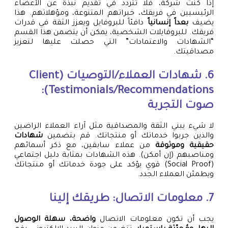
إذا كنت شركة، فلا تتردد في تقديم نبذة عن الأعضاء
الرئيسيين في فريقك، خبراتهم المتنوعة، ومؤهلاتهم. هذا
يضيف
بعداً إنسانياً
دافئاً للبروفايل ويعزز الثقة في قدرات
فريقك. للبروفايلات الشخصية، يمكن أن يتضمن هذا القسم
“الشهادات والاعتمادات” التي حصلت عليها لتعزيز
مصداقيتك.
6. شهادات العملاء/التوصيات (Client
Testimonials/Recommendations):
صوت التجربة
لا شيء يبني الثقة والمصداقية مثل آراء العملاء الراضين
والذين جربوا خدماتك أو منتجاتك. قم بتضمين
شهادات
حقيقية وموثوقة
من عملاء سابقين، مع ذكر أسمائهم
ومناصبهم (إن أمكن). هذه الشهادات بمثابة دليل اجتماعي
(Social Proof) قوي يؤكد على جودة خدماتك أو منتجاتك
ويطمئن العملاء الجدد.
7. معلومات الاتصال: طريقك إلينا
يجب أن تكون معلومات الاتصال
واضحة، سهلة الوصول