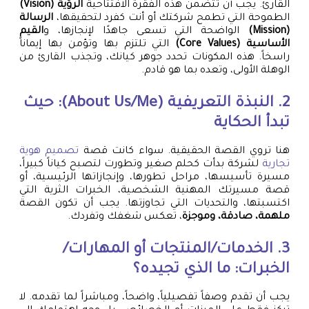
القارئ. يجب أن تتضمن هذه الفقرة الافتتاحية
الرؤية (Vision)
الطموحة التي تطمح شركتك أو أنت كفرد لتحقيقها،
الرسالة
(Mission)
الواضحة التي تسعى جاهدًا لإنجازها، و
القيم
الأساسية (Core Values)
التي تلتزم بها وتؤمن بها إيماناً
راسخاً. هذه المكونات تحدد جوهر كيانك، وتجذب القارئ من
الوهلة الأولى، وتعده بما هو قادم.
2. النبذة التعريفية (About Us/Me): حيث
تبدأ الحكاية
هنا تروي القصة الحقيقية. سواء كانت قصة
تصميم هوية
تجارية
لشركة بدأت كحلم صغير وتطورت لتصبح كياناً كبيراً،
مسيرة تأسيسها، مراحل تطورها، وإنجازاتها الرئيسية، أو
قصة مسيرتك المهنية الشخصية، الخبرات الثرية التي
اكتسبتها، والتحديات التي تجاوزتها. يجب أن تكون القصة
ملهمة، صادقة، وموجزة
، تعكس شغفك وتفردك.
3. الخدمات/المنتجات أو المهارات/
الخبرات: ما الذي تجيده؟
يجب أن تقدم وصفاً تفصيلياً، واضحاً، ومباشراً لما تقدمه. لا