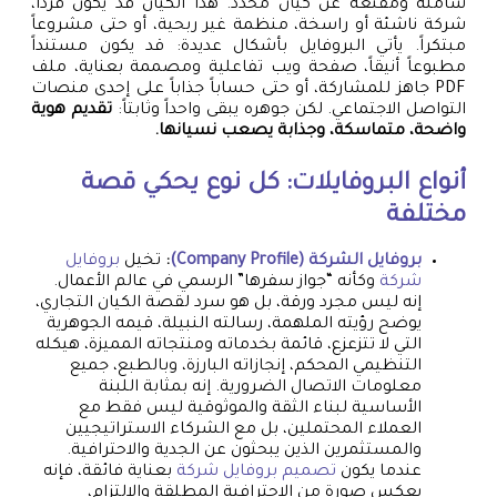
شاملة ومقنعة عن كيان محدد. هذا الكيان قد يكون فرداً،
شركة ناشئة أو راسخة، منظمة غير ربحية، أو حتى مشروعاً
مبتكراً. يأتي البروفايل بأشكال عديدة: قد يكون مستنداً
مطبوعاً أنيقاً، صفحة ويب تفاعلية ومصممة بعناية، ملف
PDF جاهز للمشاركة، أو حتى حساباً جذاباً على إحدى منصات
التواصل الاجتماعي. لكن جوهره يبقى واحداً وثابتاً:
تقديم هوية
واضحة، متماسكة، وجذابة يصعب نسيانها.
أنواع البروفايلات: كل نوع يحكي قصة
مختلفة
بروفايل الشركة (Company Profile)
:
تخيل
بروفايل
شركة
وكأنه “جواز سفرها” الرسمي في عالم الأعمال.
إنه ليس مجرد ورقة، بل هو سرد لقصة الكيان التجاري،
يوضح رؤيته الملهمة، رسالته النبيلة، قيمه الجوهرية
التي لا تتزعزع، قائمة بخدماته ومنتجاته المميزة، هيكله
التنظيمي المحكم، إنجازاته البارزة، وبالطبع، جميع
معلومات الاتصال الضرورية. إنه بمثابة اللبنة
الأساسية لبناء الثقة والموثوقية ليس فقط مع
العملاء المحتملين، بل مع الشركاء الاستراتيجيين
والمستثمرين الذين يبحثون عن الجدية والاحترافية.
عندما يكون
تصميم بروفايل شركة
بعناية فائقة، فإنه
يعكس صورة من الاحترافية المطلقة والالتزام،