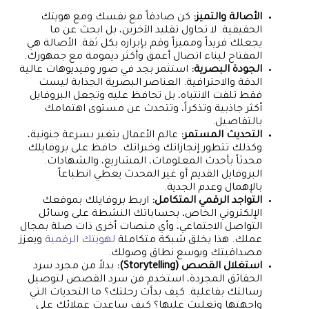
الأصالة والتميز:
كن صادقاً مع نفسك ومع هويتك
الحقيقية. لا تحاول تقليد الآخرين، بل ابحث عن ما
يجعلك فريداً ومميزاً وقم بإبرازه بكل ثقة. الأصالة هي
المفتاح لبناء اتصال أعمق وأكثر ديمومة مع جمهورك.
الجودة البصرية:
استثمر بجد في صور وفيديوهات عالية
الدقة والاحترافية. العناصر البصرية الجذابة ليست
فقط تلفت الانتباه، بل تحافظ عليه وتجعل البروفايل
أكثر جاذبية وتذكراً، وتتحدث عن مستوى اهتمامك
بالتفاصيل.
التحديث المستمر:
عالم الأعمال يتغير بسرعة جنونية،
وكذلك تتطور إنجازاتك وخبراتك. حافظ على بروفايلك
محدثاً بأحدث المعلومات، المشاريع، والشهادات.
البروفايل القديم أو غير المحدث يعطي انطباعاً
بالإهمال وعدم الجدية.
التواجد الرقمي المتكامل:
اربط بروفايلك بموقعك
الإلكتروني الخاص، بحساباتك النشطة على وسائل
التواصل الاجتماعي، وأي منصات أخرى ذات صلة بمجال
عملك. هذا يخلق شبكة متكاملة
لهويتك الرقمية
ويعزز
مصداقيتك ويوسع نطاق وصولك.
استغلال القصص (Storytelling):
بدلاً من مجرد سرد
الحقائق المجردة، استخدم فن سرد القصص لتوصيل
رسالتك بفاعلية. كيف بدأت رحلتك؟ ما التحديات التي
واجهتها وتغلبت عليها؟ كيف ساعدت عملائك على