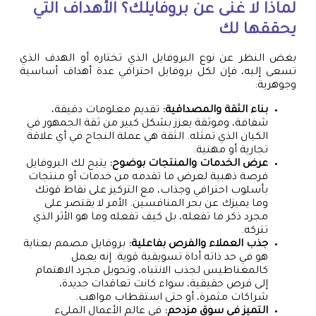
لماذا لا غنى عن بروفايلك؟ الأهداف التي
يحققها لك
بغض النظر عن نوع البروفايل الذي تختاره أو الهدف الذي
تسعى إليه، فإن لكل بروفايل احترافي عدة أهداف أساسية
وجوهرية:
بناء الثقة والمصداقية:
تقديم معلومات دقيقة،
شفافة، وموثقة يعزز بشكل كبير من ثقة الجمهور في
الكيان الذي تمثله. الثقة هي عملة النجاح في أي علاقة
تجارية أو مهنية.
عرض الخدمات والمنتجات بوضوح:
يتيح لك البروفايل
فرصة ذهبية لعرض ما تقدمه من خدمات أو منتجات
بأسلوب احترافي وجذاب، مع التركيز على نقاط قوتك
وما يميزك عن بحر المنافسين. الأمر لا يقتصر على
مجرد ذكر ما تفعله، بل كيف تفعله وما هو الأثر الذي
تتركه.
جذب العملاء والفرص بفاعلية:
بروفايل مصمم بعناية
هو في حد ذاته أداة تسويقية قوية. إنه يعمل
كالمغناطيس لجذب الانتباه، وتحويل مجرد الاهتمام
إلى فرص حقيقية، سواء كانت تعاقدات جديدة،
شراكات مثمرة، أو حتى استقطاب مواهب.
التميز في سوق مزدحم:
في عالم الأعمال المليء