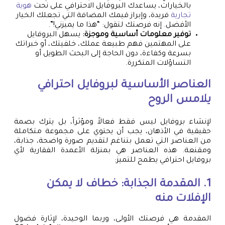
بالخيارات، يساعدك البروفايل الاحترافي على نحت
هوية
تجارية
فريدة، وإبراز قيمك المضافة التي تجعلك الخيار
الأفضل. إنه فرصتك لتقول: “هذا ما يميزني!”.
توفير معلومات أساسية وموجزة:
يسهل البروفايل
على المهتمين فهم طبيعة عملك، خلفيتك، أو خبراتك
بسرعة وكفاءة، دون الحاجة إلى البحث الطويل أو
التساؤلات المتكررة.
العناصر الأساسية لبروفايل احترافي
يلامس الروح
لإنشاء بروفايل ليس فقط فعالاً ومؤثراً، بل يترك بصمة
حقيقية في الأذهان، يجب أن يحتوي على مجموعة متكاملة
من العناصر التي تعمل بتناغم لتقديم صورة واضحة، جذابة،
ومقنعة. هذه العناصر هي بمنزلة الأعمدة الفقارية لأي
بروفايل احترافي يطمح للتميز:
1. المقدمة الجذابة: خطاف لا يمكن
الإفلات منه
المقدمة هي فرصتك الأولى، وربما الوحيدة، لإثارة فضول