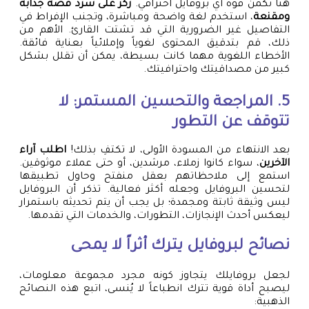
هنا تكمن قوة أي بروفايل احترافي.
ركز على سرد قصة جذابة
ومقنعة
، استخدم لغة واضحة ومباشرة، وتجنب الإفراط في
التفاصيل غير الضرورية التي قد تشتت القارئ. الأهم من
ذلك، قم بتدقيق المحتوى لغوياً وإملائياً بعناية فائقة.
الأخطاء اللغوية مهما كانت بسيطة، يمكن أن تقلل بشكل
كبير من مصداقيتك واحترافيتك.
5. المراجعة والتحسين المستمر: لا
تتوقف عن التطور
بعد الانتهاء من المسودة الأولى، لا تكتفِ بذلك!
اطلب آراء
الآخرين
، سواء كانوا زملاء، مرشدين، أو حتى عملاء موثوقين.
استمع إلى ملاحظاتهم بعقل منفتح وحاول تطبيقها
لتحسين البروفايل وجعله أكثر فعالية. تذكر أن البروفايل
ليس وثيقة ثابتة ومجمدة؛ بل يجب أن يتم تحديثه باستمرار
ليعكس أحدث الإنجازات، التطورات، والخدمات التي تقدمها.
نصائح لبروفايل يترك أثراً لا يمحى
لجعل بروفايلك يتجاوز كونه مجرد مجموعة معلومات،
ليصبح أداة قوية تترك انطباعاً لا يُنسى، اتبع هذه النصائح
الذهبية: