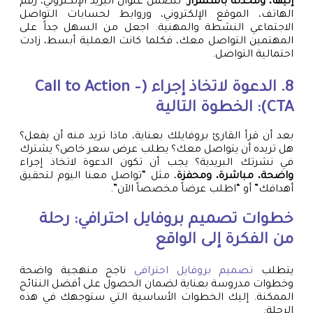
إليها، ومُحدّثة باستمرار
. تتضمن عنوان البريد الإلكتروني، رقم
الهاتف، الموقع الإلكتروني، وروابط لحسابات التواصل
الاجتماعي النشطة والمهنية. اجعل من السهل جداً على
المهتمين التواصل معك، فكلما كانت العملية أبسط، زادت
احتمالية التواصل.
8. الدعوة لاتخاذ إجراء (Call to Action –
CTA): الخطوة التالية
بعد أن قرأ القارئ بروفايلك بعناية، ماذا تريد منه أن يفعل؟
هل تريده أن يتواصل معك؟ يطلب عرض سعر خاص؟ يشترك
في نشرتك البريدية؟ يجب أن تكون الدعوة لاتخاذ إجراء
واضحة، مباشرة، ومحفزة
، مثل “تواصل معنا اليوم لتحقيق
أهدافك” أو “اطلب عرضاً مخصصاً الآن”.
خطوات
تصميم بروفايل احترافي
: رحلة
من الفكرة إلى الواقع
يتطلب
تصميم بروفايل احترافي
ناجح منهجية واضحة
وخطوات مدروسة بعناية لضمان الحصول على أفضل النتائج
الممكنة. إليك الخطوات الأساسية التي ستوجهك في هذه
الرحلة: