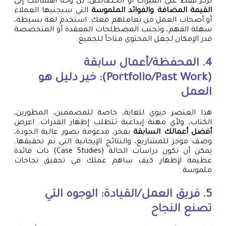
تركز فقط على الميزات أو الخصائص، بل وجه اهتمامك إلى
القيمة المضافة والفوائد الملموسة
التي سيجنيها العملاء
أو أصحاب العمل من تعاملهم معك. استخدم لغة بسيطة،
سهلة الفهم، وتجنب المصطلحات المعقدة أو المتخصصة
قدر الإمكان لجعل المحتوى متاحاً للجميع.
4. المحفظة/أعمال سابقة
(Portfolio/Past Work): خير دليل هو
العمل
هذا العنصر حيوي للغاية، خاصة للمصممين، المطورين،
الكتاب، ولأي مهنة إبداعية تتطلب إظهار القدرات. اعرض
أفضل أعمالك السابقة
بفخر، مدعومة بصور عالية الجودة،
وصف موجز للمشاريع، والنتائج الإيجابية التي تم تحقيقها.
يمكن أن تكون دراسات الحالة (Case Studies) ذات فائدة
عظيمة لإظهار كيف ساهم عملك في تحقيق نجاحات
ملموسة.
5. فريق العمل/القيادة: الوجوه التي
تصنع النجاح