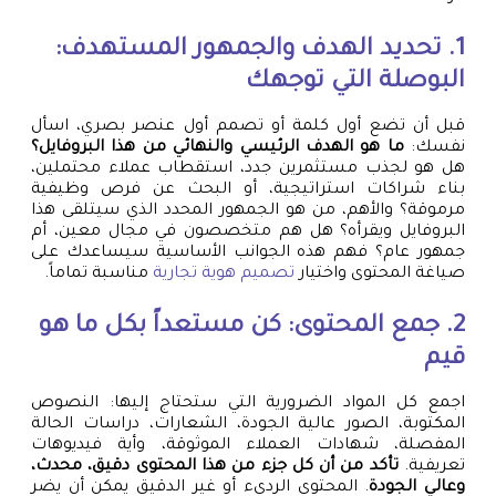
1. تحديد الهدف والجمهور المستهدف:
البوصلة التي توجهك
قبل أن تضع أول كلمة أو تصمم أول عنصر بصري، اسأل
نفسك:
ما هو الهدف الرئيسي والنهائي من هذا البروفايل؟
هل هو لجذب مستثمرين جدد، استقطاب عملاء محتملين،
بناء شراكات استراتيجية، أو البحث عن فرص وظيفية
مرموقة؟ والأهم، من هو الجمهور المحدد الذي سيتلقى هذا
البروفايل ويقرأه؟ هل هم متخصصون في مجال معين، أم
جمهور عام؟ فهم هذه الجوانب الأساسية سيساعدك على
صياغة المحتوى واختيار
تصميم هوية تجارية
مناسبة تماماً.
2. جمع المحتوى: كن مستعداً بكل ما هو
قيم
اجمع كل المواد الضرورية التي ستحتاج إليها: النصوص
المكتوبة، الصور عالية الجودة، الشعارات، دراسات الحالة
المفصلة، شهادات العملاء الموثوقة، وأية فيديوهات
تعريفية.
تأكد من أن كل جزء من هذا المحتوى دقيق، محدث،
وعالي الجودة
. المحتوى الرديء أو غير الدقيق يمكن أن يضر