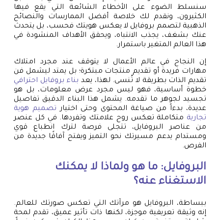
سنسلط الضوء على الأخطاء الشائعة التي يقع فيها
الكثيرون، ونقدم لك خلاصة أفضل الممارسات والنصائح
الذهبية لتصمم بروفايل لا يعكس هويتك فحسب، بل يتحدث
عنك بشغف، يجذب الانتباه، ويحقق الأهداف المنشودة في
هذا العالم المتغير باستمرار.
إن النجاح في عالم الأعمال لا يتوقف عند مجرد امتلاك
مهارات فريدة أو تقديم منتجات مبتكرة؛ بل يمتد ليشمل فن
تقديم الذات بطريقة لا تُنسى. لهذا، يعد
بناء بروفايل احترافي
خطوة أساسية، فهو ليس مجرد عرض معلومات، بل هو
تجسيد لجوهر ما تقدمه. يشمل هذا البناء الدقيق تفاصيل
عديدة، بدءاً من صياغة المحتوى وحتى اختيار
تصميم هوية
تجارية
متكاملة تعكس روح علامتك وتفردها. في كل عنصر
من عناصر البروفايل، تتجلى فرصة لترك انطباع قوي
ومستدام يدعم مسيرتك نحو التميز ويفتح آفاقًا جديدة من
الفرص.
البروفايل: ما هو ولماذا لا يمكنك
الاستغناء عنه؟
ببساطة، البروفايل هو مرآتك التي تعكس صورتك للعالم.
إنه وثيقة تعريفية موجزة، لكنها ذات تأثير عميق، تقدم لمحة