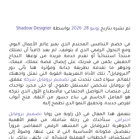
تم نشره بتاريخ
يونيو 28, 2026
بواسطة
Shadow Designer
في خضم التنافس المحتدم الذي يميز عالم الأعمال اليوم،
ومع التحول الرقمي الذي لا يتوقف، لم يعد كافياً أن تمتلك
منتجاً استثنائياً أو تقدم خدمة فريدة من نوعها. النجاح
الحقيقي يكمن في قدرتك على إيصال قصة عملك، قيمك،
وجوهر ما تقدمه بطريقة جذابة ومؤثرة. هنا يأتي دور
“البروفايل”، تلك الأداة التعريفية القوية التي تمثل واجهتك
للعالم. سواء كنت تتحدث عن
تصميم بروفايل شركة
عملاق،
أو بروفايل شخصي لمستقل طموح، أو حتى مجرد تواجدك
على منصات التواصل الاجتماعي؛ فالانطباع الأول الذي تتركه
هو العامل الحاسم في بناء جسور من الثقة، فتح أبواب
لفرص جديدة، وتحقيق النمو الذي تطمح إليه.
يتعمق هذا المقال في كل زاوية من زوايا
تصميم بروفايل
احترافي
. سنأخذك في رحلة شاملة، من فهم الأهمية
الجوهرية للبروفايل في المشهد الرقمي المعاصر، مروراً
بتفصيل مكوناته الأساسية التي لا غنى عنها، وصولاً إلى
استكشاف الخطوات العملية لإنشائه. لن نكتفي بذلك، بل