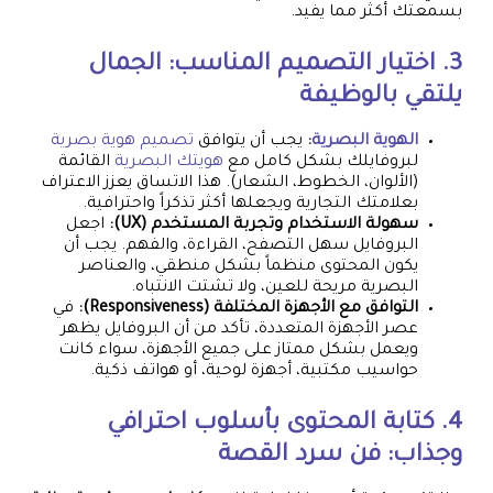
بسمعتك أكثر مما يفيد.
3. اختيار التصميم المناسب: الجمال
يلتقي بالوظيفة
الهوية البصرية
:
يجب أن يتوافق
تصميم هوية بصرية
لبروفايلك بشكل كامل مع
هويتك البصرية
القائمة
(الألوان، الخطوط، الشعار). هذا الاتساق يعزز الاعتراف
بعلامتك التجارية ويجعلها أكثر تذكراً واحترافية.
سهولة الاستخدام وتجربة المستخدم (UX):
اجعل
البروفايل سهل التصفح، القراءة، والفهم. يجب أن
يكون المحتوى منظماً بشكل منطقي، والعناصر
البصرية مريحة للعين، ولا تشتت الانتباه.
التوافق مع الأجهزة المختلفة (Responsiveness):
في
عصر الأجهزة المتعددة، تأكد من أن البروفايل يظهر
ويعمل بشكل ممتاز على جميع الأجهزة، سواء كانت
حواسيب مكتبية، أجهزة لوحية، أو هواتف ذكية.
4. كتابة المحتوى بأسلوب احترافي
وجذاب: فن سرد القصة