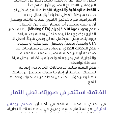
يمكن أن ينفر القارئ ويقلل بشكل كبير من احترافية
البروفايل. الانطباع البصري الأول مهم جداً.
الأخطاء الإملائية والنحوية:
الأخطاء اللغوية، حتى لو
كانت بسيطة، تعطي انطباعاً بالإهمال وعدم
الاحترافية. قم بالتدقيق اللغوي بعناية فائقة، ويفضل
أن يراجعه شخص آخر لضمان خلوه من الأخطاء.
عدم وجود دعوة لاتخاذ إجراء (Missing CTA):
إذا لم تخبر
القارئ بوضوح بما تريده منه أن يفعله بعد قراءة
بروفايلك، فمن المحتمل أنه لن يفعل شيئاً. اجعل الـ
CTA واضحاً، محدداً، ويسهل النقر عليه أو تنفيذه.
عدم التحديث الدوري:
بروفايل قديم بمعلومات غير
صحيحة أو غير مكتملة يضر بسمعتك المهنية
والتجارية. قم بمراجعته وتحديثه بانتظام ليظل مرآة
صادقة لواقعك.
عدم التميز:
تقليد البروفايلات الأخرى دون إضافة
لمستك الخاصة أو إبراز ما يميزك سيجعل بروفايلك
باهتاً وغير مؤثر. ابحث عن نقطة فريدة تميزك واجعلها
تلمع.
الخاتمة: استثمر في صورتك، تجني الثمار
في الختام، لا يمكننا المبالغة في تأكيد أن
تصميم بروفايل
احترافي
هو استثمار حاسم ومربح في بناء علامتك التجارية،