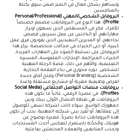
ويساهم بشكل فعال في التميز ضمن سوق يكتظ
بالمنافسين.
البروفايل الشخصي/المهني (Personal/Professional
Profile):
هذا النوع من البروفايلات مصمم خصيصاً
للأفراد. فكر في المستقلين الذين يسعون لإبراز
مهاراتهم، أو الباحثين عن عمل يسردون قصص
نجاحهم، أو المديرين التنفيذيين الذين يقودون فرق عمل
كبيرة، أو حتى الخبراء في مجالات متخصصة. يركز هذا
البروفايل على تسليط الضوء على المهارات الفريدة،
الخبرات المتراكمة، الإنجازات الملموسة، المسيرة
التعليمية، والأهم من ذلك، قصة الرحلة المهنية
للشخص. دوره محوري في بناء العلامة التجارية
الشخصية (Personal Branding) وفتح آفاق جديدة
لفرص وظيفية مغرية أو مشاريع مستقلة واعدة.
بروفايلات منصات التواصل الاجتماعي (Social Media
Profiles):
في عصرنا الرقمي، غالباً ما تكون هذه
البروفايلات هي نقطة الاتصال الأولى بينك وبين
جمهورك الواسع. سواء كانت لشركة تسعى للوصول
إلى عملائها، أو لفرد يبني شبكته المهنية، يجب أن تكون
هذه البروفايلات جذابة بصرياً، معبرة بوضوح عن
هويتك، ومُحدّثة باستمرار لتعكس أحدث المستجدات
وتجذب المتابعين والعملاء المحتملين بفاعلية.