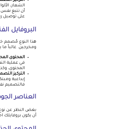
التركيز التصم
الشعار، الأل
أن تتبع نفس ا
على توصيل رس
البروفايل الفني/الإبداعي (e
هذا النوع مُصمم خ
ومخرجين. غالباً ما يتخذ شكل 
المحتوى المح
في عملية التف
المحتوى، وكذل
التركيز التصم
إبداعية ومبتك
فالتصميم نفسه
العناصر الجوه
بغض النظر عن نوع 
أن يكون بروفايلك احت