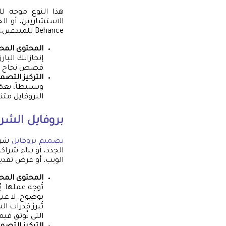
هذا النوع موجه ل
Behance للمبدعين، أو حتى على موقع ويب شخصي خاص.
المحتوى المح
إنجازاتك البا
قصص نجاح شخص
التركيز التصم
وبسيطاً، يعك
البروفايل متن
بروفايل الشر
تصميم بروفايل
شركة
الجدد، أو بناء شرا
الويب، أو عرض تقدي
المحتوى المح
تُوجه عملها. 
بوضوح. لا غنى
تُبرز قدرات 
التي تُوثق قي