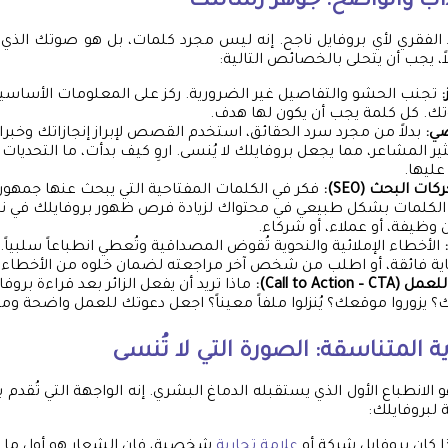
اب والواضح: جوهر رسالتك
 الفقري لأي بروفايل ناجح. إنه ليس مجرد كلمات، بل هو صوتك الذي
، يجب أن يتحلى بالخصائص التالية:
:
تجنب الحشو والتفاصيل غير الضرورية. ركز على المعلومات الأساسي
وتك. كل كلمة يجب أن يكون لها هدف.
ي:
بدلاً من مجرد سرد الحقائق، استخدم القصص لإبراز إنجازاتك وخب
ثير المشاعر، مما يجعل بروفايلك لا يُنسى. اروِ كيف بدأت، ما التحديات 
ليها.
ت البحث (SEO):
فكر في الكلمات المفتاحية التي يبحث عنها جمه
لكلمات بشكل طبيعي في محتواك لزيادة فرص ظهور بروفايلك في نتا
وظيفة، أو عملاء، أو شركاء.
الأخطاء الإملائية والنحوية تُقوض المصداقية وتُعطي انطباعاً سلبياً
اية فائقة، أو اطلب من شخص آخر مراجعته لضمان خلوه من الأخطاء.
Call to Actio):
ماذا تريد أن يفعل الزائر بعد قراءة بروف
 يزوروا موقعك؟ يُنزلوا ملفاً معيناً؟ اجعل دعوتك للعمل واضحة وم
ة
المتناسقة: الصورة التي لا تُنسى
لانطباع الأول الذي يستقبله الدماغ البشري. إنه الواجهة التي تُقدم
 لبروفايلك:
ا كان بروفايل شركة أو
علامة تجارية
شخصية، فإن الشعار هو أول ما يُلف