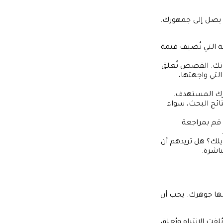
 يصل إلى جمهورك.
ة التي تُضيف قيمة
راتك. القصص تُعلق
التي واجهتها،
ورك المستهدف.
ئج البحث، سواء
. قم بمراجعة
ايلك؟ هل تريدهم أن
باشرة.
 بها جوهرك. يجب أن
ت الانتباه ويُعلق