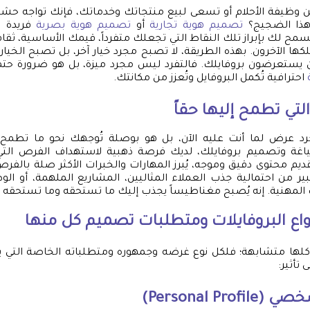
وظيفة الأحلام أو تسعى لبيع منتجاتك وخدماتك، فإنك تواجه حشود
هذا الضجيج؟
تصميم هوية تجارية
أو
تصميم هوية بصرية
فريدة و
سمح لك بإبراز تلك النقاط التي تجعلك متفرداً، قيمك الأساسية، ثق
لكها الآخرون. بهذه الطريقة، لا تصبح مجرد خيار آخر، بل تصبح الخيار
 يستعرضون بروفايلك. فالتفرد ليس مجرد ميزة، بل هو ضرورة حتم
احترافية تُكمل البروفايل وتُعزز من مكانتك.
تي تطمح إليها حقاً
د عرض لما أنت عليه الآن، بل هو بوصلة تُوجهك نحو ما تطمح 
غة وتصميم بروفايلك، لديك فرصة ذهبية لاستهداف الفرص التي 
ديم محتوى دقيق وموجه، يُبرز المهارات والخبرات الأكثر صلة بالفرص
ر من احتمالية جذب العملاء المثاليين، المشاريع الملهمة، أو ال
المهنية. إنه يُصبح مغناطيساً يجذب إليك ما تستحقه وما تستحقه حق
ع البروفايلات ومتطلبات تصميم كل منها
كلها متشابهة؛ فلكل نوع غرضه وجمهوره ومتطلباته الخاصة التي ي
تأثير:
Personal Pro)