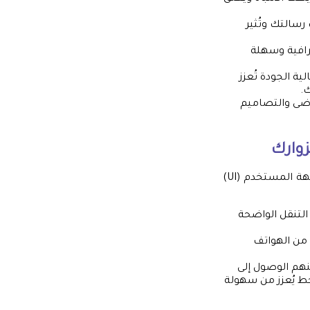
 رسالتك وتُثير
رافية وسهلة
ة الجودة تُعزز
ك.
وضى والتصاميم
إذا كان بروفايلك رقمياً (موقع ويب، ملف PDF تفاعلي)، فإن تجربة المستخدم (UX) وواجهة المستخدم (UI)
التنقل الواضحة
 من الهواتف
هم الوصول إلى
خط يُعزز من سهولة