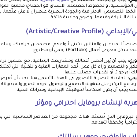
يمي:
يجب أن يتجسد التصميم في
الهوية البصرية
للشركة بشكل كامل،
وان المؤسسية، والخطوط المعتمدة. الاتساق هو المفتاح؛ فجميع الموا
لخط التصميمي. الاحترافية والجودة البصرية عنصران لا غنى عنهما، با
الة الشركة وقيمها بوضوح وجاذبية فائقة.
Artistic/Creative Profil)
صيصاً للمبدعين والفنانين بشتى أنواعهم: مصممين جرافيك، رسامي
معرض أعمال (Portfolio) رقمي أو مطبوع.
وري:
يجب أن يُبرز أفضل أعمالك ومشاريعك الإبداعية، مع تضمين درا
كير والتصميم وراء كل عمل. تُعد المهارات الفنية والتقنية التي تمتلكها
ك أي جوائز أو تقديرات حصلت عليها.
يمي:
الجاذبية البصرية القصوى هي الهدف الأسمى هنا. يجب أن تُعرض 
رة، مع التركيز على سهولة التصفح والوصول. جودة الصور والفيديوهات
 يجب أن يكون انعكاساً لموهبتك الإبداعية وقدراتك الفنية.
رية لإنشاء بروفايل احترافي ومؤثر
البروفايل الذي تُنشئه، هناك مجموعة من العناصر الأساسية التي ي
رافياً ومُحققاً لأهدافه: