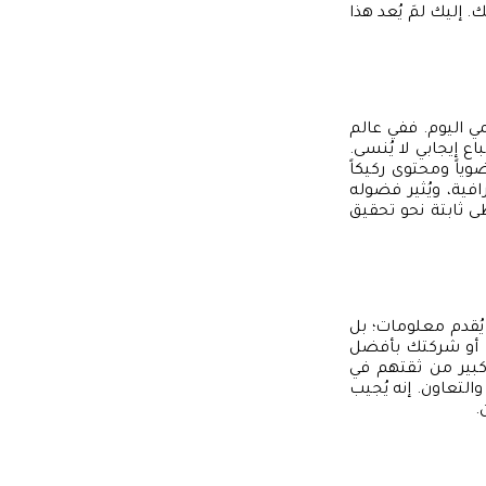
ليك لمَ يُعد هذا
مي اليوم. ففي عالم
ع إيجابي لا يُنسى.
وياً ومحتوى ركيكاً
ية، ويُثير فضوله
ى ثابتة نحو تحقيق
يُقدم معلومات؛ بل
 أو شركتك بأفضل
كبير من ثقتهم في
التعاون. إنه يُجيب
.