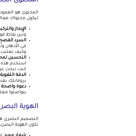
المحتوى الجذ
المحتوى هو العمود
ليكون محتواك فعالاً
الإيجاز والتركيز
وتُبرز نقاط ق
السرد القصص
في الأذهان وتُ
وكيف تغلبت ع
التحسين لمحركا
استخدم هذه ا
كنت تبحث عن 
الدقة اللغوية:
بروفايلك بعن
دعوة واضحة للعمل (n – CTA
يتواصلوا معك؟
الهوية البصري
التصميم البصري هو ا
تكون الهوية البصرية
شعار مميز:
إذ