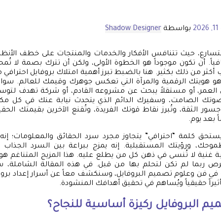
20
بواسطة
Shadow Designer
لمتسارع، حيث تتنافس الأفكار والخدمات والمنتجات على خطف الأنظا
ياً. أن تكون موجوداً هو الخطوة الأولى، ولكن أن تترك بصمة لا تُمح
ب أكثر من ذلك بكثير. هنا بالضبط تبرز أهمية امتلاك بروفايل احتراف
 هو هويتك الرقمية والمرآة التي تعكس جوهرك وقيمك للعالم. سواء 
عمر، أو مستقلاً يبحث عن مشروعه القادم، أو شركة تهدف لتوسيع 
وتك الصامت، وسفيرك الدائم الذي يتحدث نيابة عنك في كل مكان و
جسور الثقة، وتُبرز نقاط قوتك الفريدة، وتُقنع الآخرين بقيمتك الحق
اً بعد يوم.
 يستحق كلمة “احترافي” يتجاوز مجرد سرد الحقائق والمعلومات؛ إ
حك، ورؤيتك المستقبلية. إنه يمزج ببراعة بين السرد الجذاب 
بة غنية لا تُنسى في ذهن كل من يطلع عليه. هذا المزيج المتناغم هو 
لفرص ربما لم تكن لتحلم بها من قبل. في هذه المقالة الشاملة،
 فن وعلوم تصميم البروفايل، وسنكشف معاً عن أسرار إعداد بروفايل
يراً حقيقياً ويُساهم في تحقيق أهدافك المنشودة.
ميم البروفايل ركيزة أساسية للنجاح؟