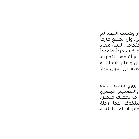
ر وكسب الثقة، لم
ى، وأن تصنع فارقاً
ي متكامل؛ ليس مجرد
كنت فرداً طموحاً
آفاقها التجارية،
زمان. إنه الأداة
يقية في سوق يزداد
نه يروي قصة. قصة
والتصميم البصري
ما يجعلك متميزاً،
 سنخوض غمار رحلة
 لا يلفت الانتباه