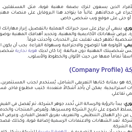
لأفراد الذين يسعون لترك بصمة مهنية قوية، مثل المستقلين، ا
وري:
ينبغي أن يركز على سرد خبراتك العملية بالتفصيل، إبراز مهاراتك ال
رزة، عرض شهاداتك الأكاديمية والمهنية، وتحديد أهدافك المهنية بوضو
ية تُظهر كيف تغلبت على التحديات وأحدثت فرقاً.
يمي:
الأولوية هنا للوضوح والاحترافية وسهولة القراءة. يجب أن يكون ال
س شخصيتك المهنية دون مبالغة. إذا كان لديك
هوية تجارية
شخصية،
اسقاً تماماً معها من حيث الألوان والخطوط والأسلوب.
كة
(Company Profile)
 هو بمثابة كتابها التعريفي الشامل، يُستخدم لجذب المستثمرين،
كات استراتيجية. يمكن أن يأخذ أشكالاً متعددة: كتيب مطبوع فاخر،
مي تفاعلي.
وري:
يبدأ بالرؤية والرسالة التي تُحدد جوهر الشركة، ثم يُفصل في القيم
يُسلط الضوء على تاريخ الشركة ومسيرتها، ويُعرض المنتجات والخدما
 عن ذكر الهيكل التنظيمي، والتعريف بفريق العمل القيادي، وعرض المش
الشركة. تُعد الشهادات والاعتمادات الرسمية إضافة قوية، وكذلك قصص
مة الشركة.