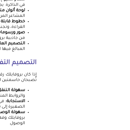
في الذاكرة. ي
لوحة ألوان مت
المشاعر المر
خطوط قابلة ل
القراءة، وتج
صور ورسومات 
من جاذبية برو
التصميم العا
المبالغ فيها ا
التصميم التفاعلي وتجر
تُصبحان حاسمتين ل
سهولة التنقل
والروابط الم
الاستجابة:
في 
الصغيرة إلى ش
سهولة الوصول (ssibility
بروفايلك وفه
الوصول.