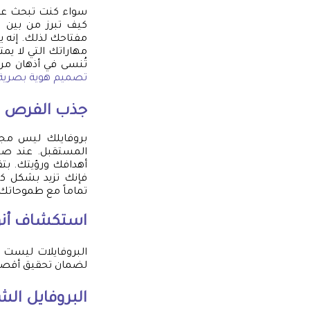
سواء كنت تبحث عن 
كيف تبرز من بين 
مفتاحك لذلك. إنه ي
مهاراتك التي لا يمت
تُنسى في أذهان من
تصميم هوية بصرية
جذب الفرص ال
بروفايلك ليس مجر
المستقبل. عند صيا
أهدافك ورؤيتك. بتق
فإنك تزيد بشكل كبي
تماماً مع طموحاتك 
استكشاف أنوا
البروفايلات ليست 
لضمان تحقيق أقصى 
البروفايل الشخصي (file