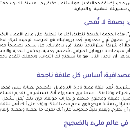
 مجرد إضافة جمالية؛ بل هو استثمار حقيقي في مستقبلك وسمعتك. إ
في مسيرتك المهنية أو التجارية:
ل: بصمة لا تُمحى
م”، هذه الحكمة القديمة تنطبق أكثر ما تنطبق على عالم الأعمال الرق
في غضون ثوانٍ معدودة، يُعد بروفايلك هو الفرصة الوحيدة لترك انطبا
لاً أو شريكاً استراتيجياً يتعثر في بروفايلك. هل سيجد تصميماً فوض
 سيصادفه بروفايل احترافي، مُصمم بعناية، يعكس الجدية والاحتراف
بديهي أن الخيار الثاني هو ما سيفتح لك الأبواب، ويجعلك تتقدم بخط
المصداقية: أساس كل علاقة ناجحة
شرسة، تُعد الثقة عملة نادرة. البروفايل المُصمم بعناية ليس فقط 
 خبرتك وكفاءتك. عندما يرى جمهورك أنك تستثمر في تقديم نفسك
يل دقيقة ومحتوى منظم وإنجازات موثقة، فإن ذلك يُعزز بشكل 
لاحترافي بمثابة مرجع قوي يدعم مصداقيتك ويؤكد على أنك أهل للثقة و
ن تُطرح، ويُقدم دليلاً ملموساً على أنك تعرف ما تفعله وتفعله بإتقان
د في عالم مليء بالضجيج