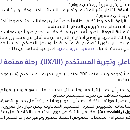
جب أن يكون فريداً ويعكس جوهرك.
ناسقة:
الألوان تُثير المشاعر وتُعبر عن الرسائل. اختر لوحة ألوان تُناسب
غوبة لدى جمهورك.
لقراءة:
الخطوط تُضفي طابعاً خاصاً على بروفايلك. اختر خطوطاً احت
نب استخدام عدد كبير من الخطوط المختلفة.
عالية الجودة:
الصور تُعبر عن ألف كلمة. استخدم صوراً ورسومات عالي
فايلك البصرية وتُوضح أفكارك. الجودة الرديئة تُقلل من قيمة بروفايل
م:
يجب أن يكون التصميم نظيفاً، منظماً، وسهل التصفح. تجنب الف
لتي تُشتت الانتباه.
تصميم هوية بصرية
احترافية يُساهم في ذلك.
بة المستخدم (UX/UI): رحلة ممتعة لزوارك
نجاحه:
:
يجب أن يجد الزائر المعلومات التي يبحث عنها بسهولة ويسر. قوائم 
نطقية تُساهم في تجربة مستخدم ممتازة.
عصر الهواتف الذكية، يجب أن يبدو بروفايلك رائعاً على جميع الأجهزة،
اشات الكمبيوتر الكبيرة. التصميم المتجاوب ليس خياراً، بل ضرورة.
Acce):
فكر في الأشخاص ذوي الاحتياجات الخاصة. هل يمكن
م محتواه؟ استخدام النصوص البديلة للصور وتوفير خيارات لتكبير ال