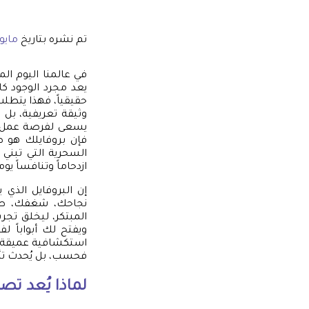
تم نشره بتاريخ
مايو 11, 26
في عالمنا اليوم ا
يعد مجرد الوجود كاف
حقيقياً، فهذا يتطل
وثيقة تعريفية، بل
يسعى لفرصة عمل ال
فإن بروفايلك هو ص
السحرية التي تبني 
ازدحاماً وتنافساً يوم
إن البروفايل الذي
نجاحك، شغفك، طمو
المبتكر، ليخلق تجر
ويفتح لك أبواباً 
استكشافية عميقة في
فحسب، بل يُحدث تأث
لماذا يُعد تص