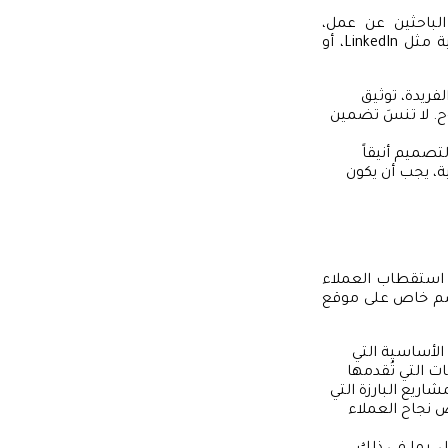
لباحثين عن عمل،
الاستشاريين، أو الخبراء في مجالاتهم. غالباً ما يتواجد هذا البروفايل على منصات مهنية مثل LinkedIn، أو
فريدة، توثيق
ح. لا تنسَ تضمين
تصميم أنيقاً
 يجب أن يكون
 استقطاب العملاء
 قسم خاص على موقع
 الأساسية التي
ت التي تُقدمها
اريع البارزة التي
 نجاح العملاء