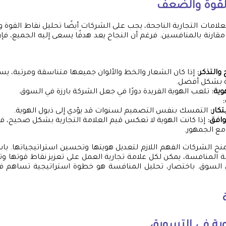
لقوة والضعف
علامات التجارية الناجحة، يجب على الشركات أيضًا تحليل نقاط القوة 
 مقارنة بالمنافسين. فرغم أن النجاح يعد هدفًا يسعى إليه الجميع، فإ
والتذكر:
إذا كان الشعار والخط والألوان جميعها متناسقة ومرتبة، يس
ة بشكل أفضل.
هوية:
تلعب الهوية الفريدة دورًا في جعل الشركة بارزة في السوق.
تكار:
التمسك بنفس التصميم لسنوات قد يؤدي إلى ذبول الهوية.
وافق:
إذا كانت الهوية لا تعكس قيم العلامة التجارية بشكل صحيح، ف
ع الجمهور.
منح الشركات الفهم اللازم لتعديل هويتها وتحسين استراتيجياتها. ب
المنافسة، يمكن لكل علامة تجارية العمل على تعزيز نقاط قوتها و
السوق. باختصار، تحليل المنافسة هو خطوة استراتيجية تساهم في 
ية في التسويق