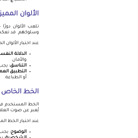
الألوان المميز
تلعب الألوان دورًا 
وسلوكهم. قد تعكس 
عند اختيار الألوان ا
الدلالة النفسي
والأمان.
التناسق:
يجب 
التطبيق العم
أو الطباعة.
الخط الخاص
الخط المستخدم في ا
يُعبر عن صوت العل
عند اختيار الخط ال
الوضوح:
يجب أ
الشخصية:
يج