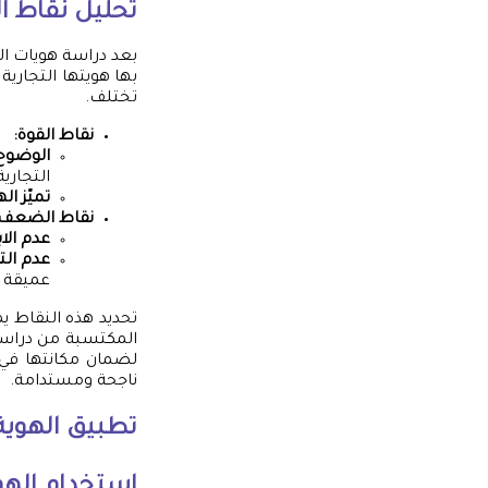
تحليل نقاط ا
بعد دراسة هويات ال
بها هويتها التجارية
تختلف.
نقاط القوة:
الوضوح 
التجاري
تميّز ال
نقاط الضعف:
عدم الاب
عدم الت
عميقة م
تحديد هذه النقاط ي
المكتسبة من دراسة 
لضمان مكانتها في 
ناجحة ومستدامة.
تطبيق الهوية
استخدام الهو