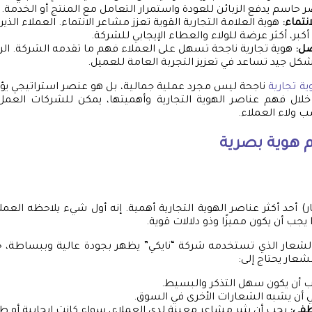
 حاسم يدفع الزبائن للعودة واستمرار التعامل مع المنتج أو الخدمة.
انتماء:
هوية العلامة التجارية القوية تعزز مشاعر الانتماء. العملاء الذ
بر، أكثر عرضة للولاء والعطاء الإيجابي للشركة.
صل:
هوية تجارية ناجحة تسهل على العملاء فهم ما تقدمه الشركة. ال
ل جيد تساعد في تعزيز التجربة العامة للعميل.
ة تجارية
ناجحة ليس مجرد عملية جمالية، بل هو عنصر استراتيجي يؤث
لال فهم عناصر الهوية التجارية وأهميتها، يمكن للشركات العمل 
 ولاء العملاء.
 هوية بصرية
ار) أحد أكثر عناصر الهوية التجارية أهمية. إنه أول شيء يلاحظه العم
 يجب أن يكون مميزًا وذو دلالات قوية.
الشعار الذي تستخدمه شركة “نايكي” يظهر بجودة عالية وببساطة،
عار يحتاج إلى:
 أن يكون سهل التذكر والبسيط.
ي أن يشبه الشعارات الأخرى في السوق.
طفي:
يجب أن يثير مشاعر معينة لدى العملاء، سواء كانت إيجابية أو ط