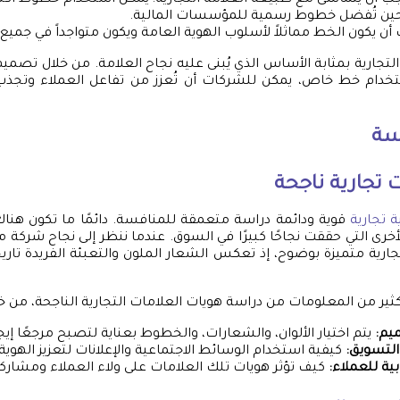
حين تُفضل خطوط رسمية للمؤسسات المالية.
ن يكون الخط مماثلاً لأسلوب الهوية العامة ويكون متواجداً في جميع 
ة التجارية بمثابة الأساس الذي يُبنى عليه نجاح العلامة. من خلال تصمي
تخدام خط خاص، يمكن للشركات أن تُعزز من تفاعل العملاء وتجذب
سة
 تجارية ناجحة
 تجارية
قوية ودائمة دراسة متعمقة للمنافسة. دائمًا ما تكون هن
لأخرى التي حققت نجاحًا كبيرًا في السوق. عندما ننظر إلى نجاح شركة مث
جارية متميزة بوضوح، إذ تعكس الشعار الملون والتعبئة الفريدة تاريخً
ير من المعلومات من دراسة هويات العلامات التجارية الناجحة، من خ
يم:
يتم اختيار الألوان، والشعارات، والخطوط بعناية لتصبح مرجعًا إيجاب
التسويق:
كيفية استخدام الوسائط الاجتماعية والإعلانات لتعزيز الهوية ا
بية للعملاء:
كيف تؤثر هويات تلك العلامات على ولاء العملاء ومشارك