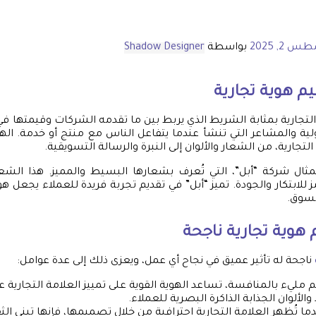
 2, 2025
بواسطة
Shadow Designer
م هوية تجارية
 التجارية بمثابة الشريط الذي يربط بين ما تقدمه الشركات وقيمتها ف
ولية والمشاعر التي تنشأ عندما يتفاعل الناس مع منتج أو خدمة. اله
التجارية، من الشعار والألوان إلى النبرة والرسالة التسويقية.
مثال شركة “أبل”، التي تُعرف بشعارها البسيط والمميز. هذا الشع
 للابتكار والجودة. تميز “أبل” في تقديم تجربة فريدة للعملاء يجعل هوي
السوق.
هوية تجارية
ناجحة
ناجحة له تأثير عميق في نجاح أي عمل، ويعزى ذلك إلى عدة عوامل:
 مليء بالمنافسة، تساعد الهوية القوية على تمييز العلامة التجارية عن 
والألوان الجذابة الذاكرة البصرية للعملاء.
ما تُظهر العلامة التجارية احترافية من خلال تصميمها، فإنها تبني الث