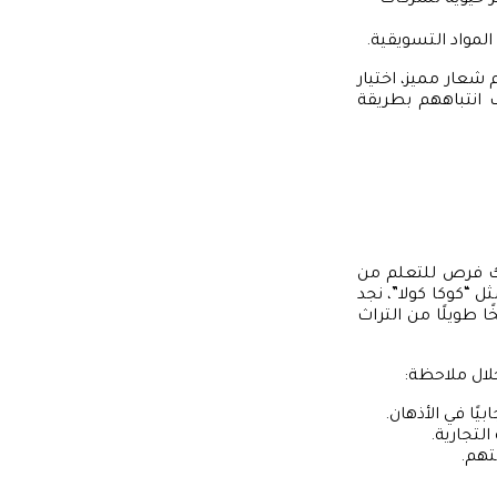
المواد التسويقية.
م شعار مميز، اختيار
 انتباههم بطريقة
اك فرص للتعلم من
ل “كوكا كولا”، نجد
ا طويلًا من التراث
لال ملاحظة:
يًا في الأذهان.
لتجارية.
تهم.