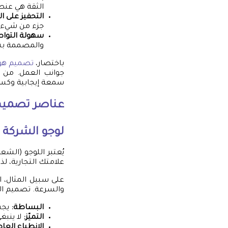
الثقة هي عنصر
التحفيز على ال
جزء من شيء أك
سهولة التوا
والمصممة بشك
باختصار،
تصميم هوي
جوانب العمل. من خ
سمعة إيجابية وكسب
عناصر
تصميم
لوجو الشركة
يُعتبر اللوجو (الشع
علامتك التجارية، لذا
على سبيل المثال، 
والسرعة. تصميم الش
البساطة:
يجب
التميّز:
لا ينبغ
الانطباع العا