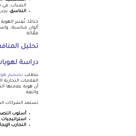
الشباب، في 
التناسق:
يجب أ
ختامًا، تُعتبر الهوي
ألوان مناسبة، واس
فعَّالة.
تحليل المناف
دراسة لهويات
يتطلب
تصميم هوية
العلامات التجارية ا
أن هوية علامتها الت
والثقة.
تستمد الشركات الكث
أسلوب التصم
استراتيجيات 
التجارب الإيجا