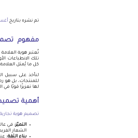
تم نشره بتاريخ
أغسطس
مفهوم
تصمي
تُعتبر هوية العلامة
تلك الانطباعات الأ
كل ما يُمثل العلامة 
لنأخذ على سبيل ال
للمنتجات، بل هو رمز
لها تعزيزًا قويًا في 
أهمية
تصميم 
تصميم هوية تجارية
التميّز:
في عالم
الشعار الفريد 
بناء الثقة:
عند